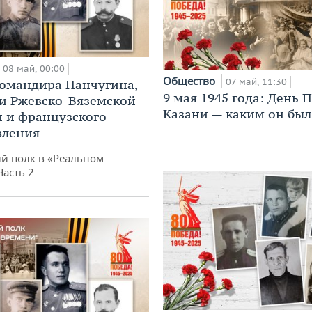
08 май, 00:00
Общество
07 май, 11:30
омандира Панчугина,
9 мая 1945 года: День 
и Ржевско-Вяземской
Казани — каким он был
 и французского
вления
й полк в «Реальном
Часть 2