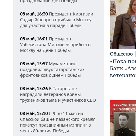
празднование Дня Победы
Президент Киргизии
08 май, 16:30
Садыр Жапаров прибыл в Москву
для участия в параде Победы
Президент
08 май, 16:01
Узбекистана Мирзиеев прибыл в
Москву на День Победы
Общество
«Пока по
Мухаметшин
08 май, 15:57
Банк «Ав
поздравил двух татарстанских
ветерано
фронтовиков с Днем Победы
В Татарстане
08 май, 15:26
наградили ветеранов войны,
тружеников тыла и участников СВО
С 9 по 11 мая на
08 май, 15:10
Спасской башне Казанского кремля
покажут праздничный мэппинг в
честь 80-летия Победы