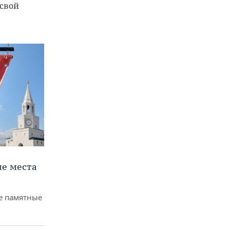
 свой
ие места
ие памятные