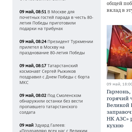
общей поб
вклад в э
В Москве для
09 май, 08:51
почетных гостей парада в честь 80-
летия Победы приготовили
подарки на трибунах
Президент Туркмении
09 май, 08:24
прилетел в Москву на
празднование 80-летия Победы
Татарстанский
09 май, 08:17
космонавт Сергей Рыжиков
поздравил с Днем Победы с борта
МКС
09 май, 18:0
Гармонь,
Под Смоленском
09 май, 08:02
горячий 
обнаружили останки без вести
Великой 
пропавшего татарстанского
заправоч
солдата
НК АЗС» 
кухню
Эдуард Галеев:
09 май
«Поздравляю всех нас с Великим