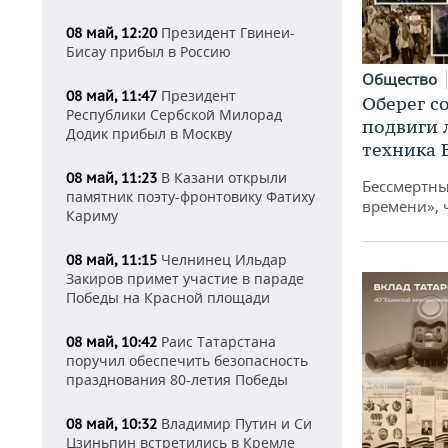
Президент Гвинеи-
08 май, 12:20
Бисау прибыл в Россию
Общество
Президент
08 май, 11:47
Оберег с
Республики Сербской Милорад
подвиги 
Додик прибыл в Москву
техника 
В Казани открыли
08 май, 11:23
Бессмертны
памятник поэту-фронтовику Фатиху
времени», ч
Кариму
Челнинец Ильдар
08 май, 11:15
Закиров примет участие в параде
Победы на Красной площади
Раис Татарстана
08 май, 10:42
поручил обеспечить безопасность
празднования 80-летия Победы
Владимир Путин и Си
08 май, 10:32
Цзиньпин встретились в Кремле