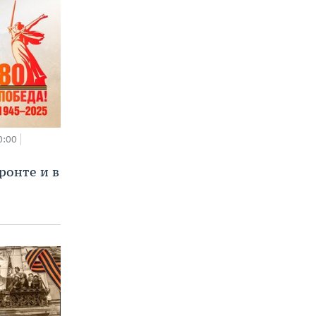
0:00
ронте и в