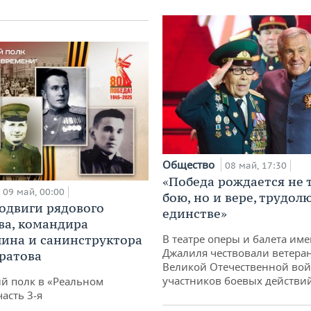
Общество
08 май, 17:30
«Победа рождается не 
09 май, 00:00
бою, но и вере, трудол
одвиги рядового
единстве»
а, командира
ина и санинструктора
В театре оперы и балета им
Джалиля чествовали ветера
ратова
Великой Отечественной во
участников боевых действи
й полк в «Реальном
асть 3-я