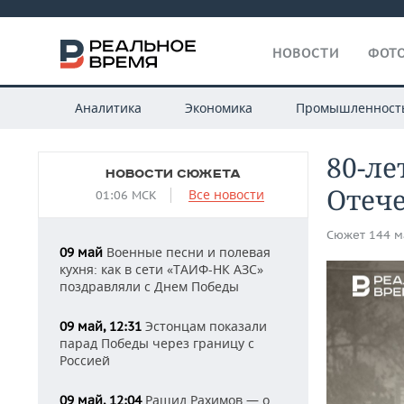
НОВОСТИ
ФОТО
Аналитика
Экономика
Промышленност
80-ле
НОВОСТИ СЮЖЕТА
Отеч
Все новости
01:06 МСК
Сюжет 144 м
Военные песни и полевая
09 май
кухня: как в сети «ТАИФ-НК АЗС»
поздравляли с Днем Победы
Эстонцам показали
09 май, 12:31
парад Победы через границу с
Россией
Рашид Рахимов — о
09 май, 12:04