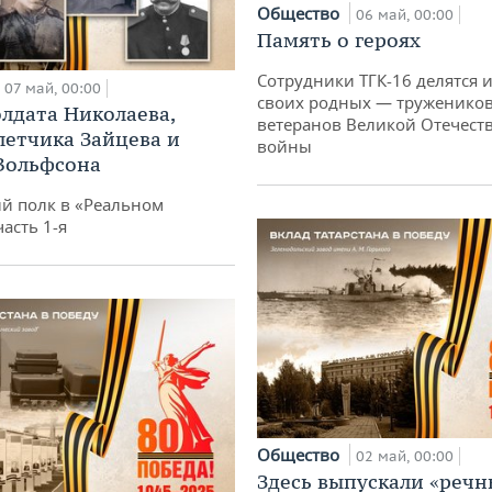
Общество
06 май, 00:00
Память о героях
Сотрудники ТГК-16 делятся 
07 май, 00:00
своих родных — тружеников
олдата Николаева,
ветеранов Великой Отечест
летчика Зайцева и
войны
Вольфсона
й полк в «Реальном
асть 1-я
Общество
02 май, 00:00
Здесь выпускали «речн