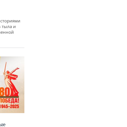
историями
 тыла и
венной
ые