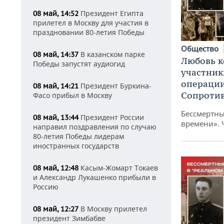
Президент Египта
08 май, 14:52
прилетел в Москву для участия в
праздновании 80-летия Победы
Общество
В казанском парке
08 май, 14:37
Любовь к
Победы запустят аудиогид
участник
операции
Президент Буркина-
08 май, 14:21
Сопроти
Фасо прибыл в Москву
Бессмертны
Президент России
08 май, 13:44
времени». 
направил поздравления по случаю
80-летия Победы лидерам
иностранных государств
Касым-Жомарт Токаев
08 май, 12:48
и Александр Лукашенко прибыли в
Россию
В Москву прилетел
08 май, 12:27
президент Зимбабве