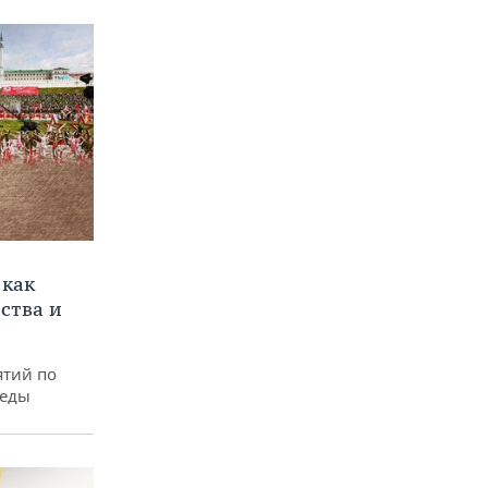
 как
ства и
ятий по
беды