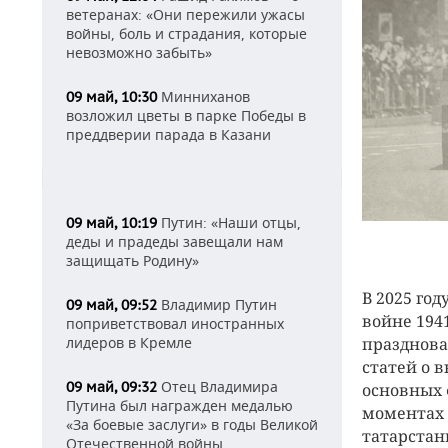
ветеранах: «Они пережили ужасы
войны, боль и страдания, которые
невозможно забыть»
Минниханов
09 май, 10:30
возложил цветы в парке Победы в
преддверии парада в Казани
Путин: «Наши отцы,
09 май, 10:19
деды и прадеды завещали нам
защищать Родину»
В 2025 го
Владимир Путин
09 май, 09:52
войне 194
поприветствовал иностранных
лидеров в Кремле
празднова
статей о в
Отец Владимира
09 май, 09:32
основных 
Путина был награжден медалью
моментах 
«За боевые заслуги» в годы Великой
татарстан
Отечественной войны