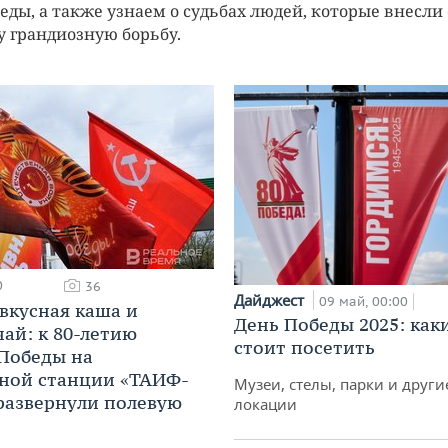
еды, а также узнаем о судьбах людей, которые внесли
ту грандиозную борьбу.
0
36
Дайджест
09 май, 00:00
 вкусная каша и
День Победы 2025: как
чай: к 80-летию
стоит посетить
Победы на
ной станции «ТАИФ-
Музеи, стелы, парки и друг
развернули полевую
локации