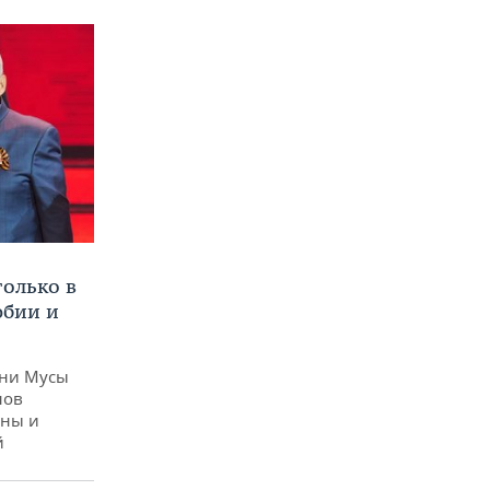
только в
юбии и
ени Мусы
нов
йны и
й