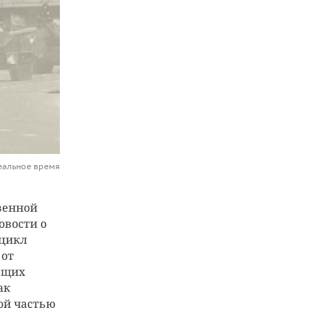
еальное время
твенной
овости о
 цикл
 от
ющих
ак
ой частью