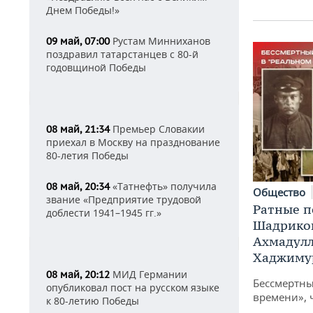
Днем Победы!»
Рустам Минниханов
09 май, 07:00
поздравил татарстанцев с 80-й
годовщиной Победы
Премьер Словакии
08 май, 21:34
приехал в Москву на празднование
80-летия Победы
«Татнефть» получила
08 май, 20:34
Общество
звание «Предприятие трудовой
Ратные п
доблести 1941–1945 гг.»
Шадриков
Ахмадулл
Хаджиму
МИД Германии
08 май, 20:12
Бессмертны
опубликовал пост на русском языке
времени», ч
к 80-летию Победы