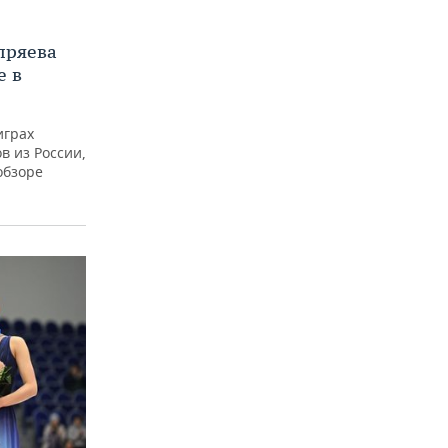
пряева
е в
играх
в из России,
обзоре