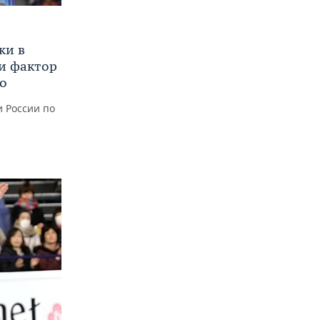
жи в
и фактор
о
и России по