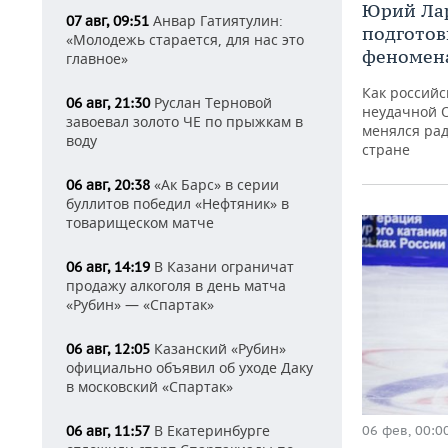
Юрий Лар
Анвар Гатиятулин:
07 авг, 09:51
подготов
«Молодежь старается, для нас это
феномен
главное»
Как российс
Руслан Терновой
06 авг, 21:30
неудачной 
завоевал золото ЧЕ по прыжкам в
менялся ра
воду
стране
«Ак Барс» в серии
06 авг, 20:38
буллитов победил «Нефтяник» в
товарищеском матче
В Казани ограничат
06 авг, 14:19
продажу алкоголя в день матча
«Рубин» — «Спартак»
Казанский «Рубин»
06 авг, 12:05
официально объявил об уходе Даку
в московский «Спартак»
В Екатеринбурге
06 фев, 00:0
06 авг, 11:57