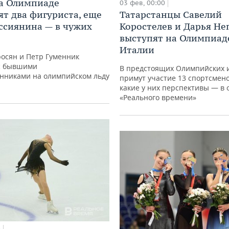
а Олимпиаде
03 фев, 00:00
ят два фигуриста, еще
Татарстанцы Савелий
оссиянина — в чужих
Коростелев и Дарья Не
выступят на Олимпиад
Италии
осян и Петр Гуменник
 с бывшими
В предстоящих Олимпийских 
енниками на олимпийском льду
примут участие 13 спортсмено
какие у них перспективы — в 
«Реального времени»