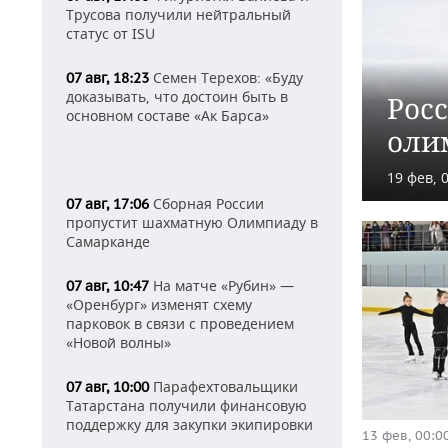
Трусова получили нейтральный
статус от ISU
Семен Терехов: «Буду
07 авг, 18:23
доказывать, что достоин быть в
Рос
основном составе «Ак Барса»
оли
19 фев, 
Сборная России
07 авг, 17:06
пропустит шахматную Олимпиаду в
Самарканде
На матче «Рубин» —
07 авг, 10:47
«Оренбург» изменят схему
парковок в связи с проведением
«Новой волны»
Парафехтовальщики
07 авг, 10:00
Татарстана получили финансовую
поддержку для закупки экипировки
13 фев, 00:0