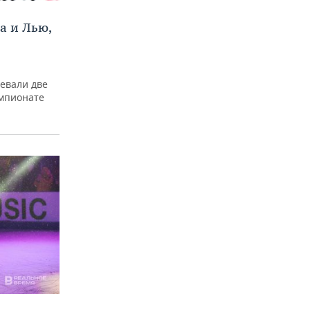
 и Лью,
евали две
емпионате