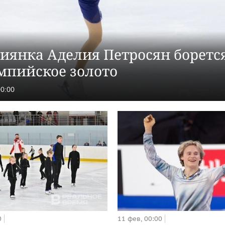
сиянка Аделия Петросян борется
мпийское золото
00:00
0
11 фев, 00:00