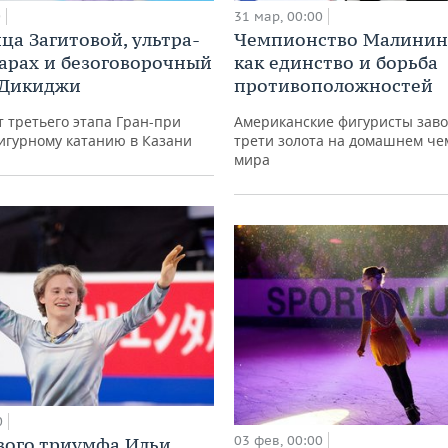
0
31 мар, 00:00
ца Загитовой, ультра-
Чемпионство Малинина
парах и безоговорочный
как единство и борьба
 Дикиджи
противоположностей
т третьего этапа Гран-при
Американские фигуристы заво
игурному катанию в Казани
трети золота на домашнем ч
мира
0
03 фев, 00:00
ого триумфа Ильи