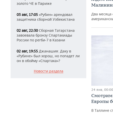
золото ЧЕ в Париже
Малинина
Два месяца 
«Рубин» арендовал
03 авг, 17:05
американск
защитника сборной Узбекистана
Сборная Татарстана
02 авг, 22:30
завоевала бронзу Спартакиады
России по регби-7 в Казани
Джанашия: Даку в
02 авг, 19:55
«Рубине» был хорош, но попадет ли
он в обойму «Спартака»?
Новости раздела
24 янв, 00:0
Смотрим
Европы б
В Таллине с