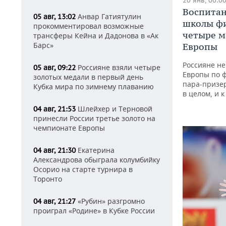
20 янв, 00:0
Воспитан
Анвар Гатиятулин
05 авг, 13:02
школы фи
прокомментировал возможные
четыре м
трансферы Кейна и Дадонова в «Ак
Барс»
Европы
Россияне не
Россияне взяли четыре
05 авг, 09:22
Европы по ф
золотых медали в первый день
пара-призер
Кубка мира по зимнему плаванию
в целом, и 
Шлейхер и Терновой
04 авг, 21:53
принесли России третье золото на
чемпионате Европы
Екатерина
04 авг, 21:30
Александрова обыграла колумбийку
Осорио на старте турнира в
Торонто
«Рубин» разгромно
04 авг, 21:27
проиграл «Родине» в Кубке России