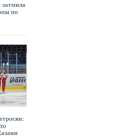
е затмила
опы по
етросян:
 по
Казани