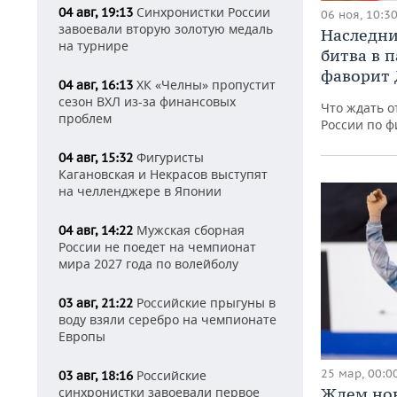
Синхронистки России
04 авг, 19:13
06 ноя, 10:3
завоевали вторую золотую медаль
Наследни
на турнире
битва в 
фаворит
ХК «Челны» пропустит
04 авг, 16:13
сезон ВХЛ из-за финансовых
Что ждать о
проблем
России по ф
Фигуристы
04 авг, 15:32
Кагановская и Некрасов выступят
на челленджере в Японии
Мужская сборная
04 авг, 14:22
России не поедет на чемпионат
мира 2027 года по волейболу
Российские прыгуны в
03 авг, 21:22
воду взяли серебро на чемпионате
Европы
25 мар, 00:0
Российские
03 авг, 18:16
синхронистки завоевали первое
Ждем нов