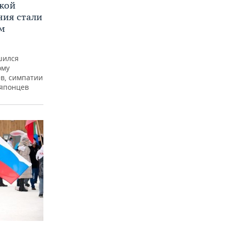
кой
ния стали
м
шился
ому
ев, симпатии
 японцев