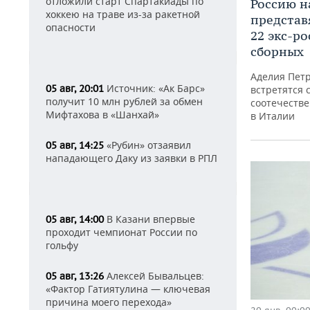
отложили старт Спартакиады по
Россию н
хоккею на траве из-за ракетной
представ
опасности
22 экс-р
сборных
Аделия Петр
Источник: «Ак Барс»
05 авг, 20:01
встретятся
получит 10 млн рублей за обмен
соотечеств
Мифтахова в «Шанхай»
в Италии
«Рубин» отзаявил
05 авг, 14:25
нападающего Даку из заявки в РПЛ
В Казани впервые
05 авг, 14:00
проходит чемпионат России по
гольфу
Алексей Бывальцев:
05 авг, 13:26
«Фактор Гатиятулина — ключевая
причина моего перехода»