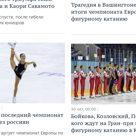
Трагедия в Вашингтон
 и Каори Сакамото
итоги чемпионата Евр
спустя, после гибели
фигурному катанию
их юниоров
0
30 окт, 00:00
 последний чемпионат
Бойкова, Козловский, П
ез россиян
кого ждут на Гран-при
фигурному катанию в 
тартует чемпионат Европы по