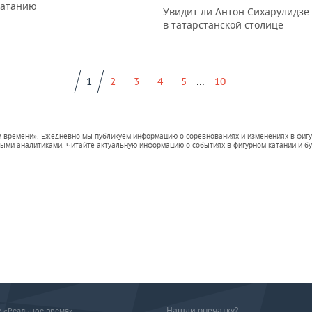
катанию
Увидит ли Антон Сихарулидзе
в татарстанской столице
...
1
2
3
4
5
10
ом времени». Ежедневно мы публикуем информацию о соревнованиях и изменениях в фигу
ми аналитиками. Читайте актуальную информацию о событиях в фигурном катании и буд
Нашли опечатку?
ие «Реальное время»