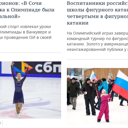
ионов: «В Сочи
Воспитанники российс
ка к Олимпиаде была
школы фигурного ката
альной»
четвертыми в фигурно
катании
кий спорт извлекал уроки
Олимпиады в Ванкувере и
На Олимпийский играх завер
ди проведения ОИ в своей
командный турнир по фигурн
катанию. Золото у американц
неангажированной публики у
0