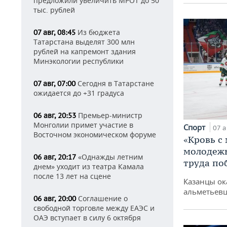
предложили увеличить МРОТ до 50
тыс. рублей
Из бюджета
07 авг, 08:45
Татарстана выделят 300 млн
рублей на капремонт здания
Минэкологии республики
Сегодня в Татарстане
07 авг, 07:00
ожидается до +31 градуса
Премьер-министр
06 авг, 20:53
Монголии примет участие в
Спорт
07 а
Восточном экономическом форуме
«Кровь с
молодежь
«Однажды летним
06 авг, 20:17
труда по
днем» уходит из театра Камала
после 13 лет на сцене
Казанцы ок
альметьевц
Соглашение о
06 авг, 20:00
свободной торговле между ЕАЭС и
ОАЭ вступает в силу 6 октября