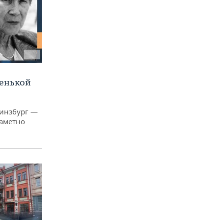
ленькой
Гинзбург —
заметно