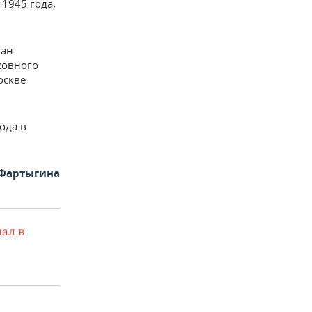
1945 года,
тан
ховного
оскве
ода в
 Фартыгина
ал в