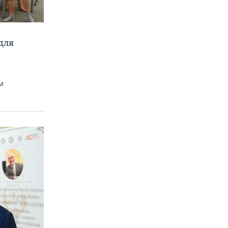
для
м