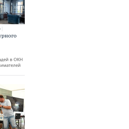
0
урного
адей в ОКН
нимателей