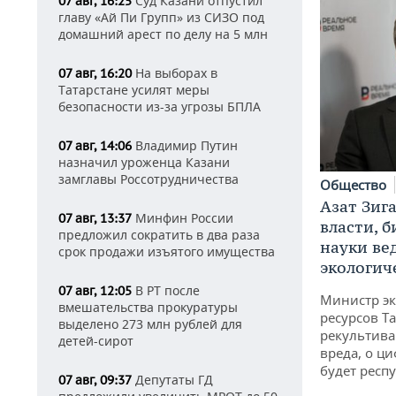
Суд Казани отпустил
07 авг, 16:25
главу «Ай Пи Групп» из СИЗО под
домашний арест по делу на 5 млн
На выборах в
07 авг, 16:20
Татарстане усилят меры
безопасности из-за угрозы БПЛА
Владимир Путин
07 авг, 14:06
назначил уроженца Казани
замглавы Россотрудничества
Общество
Азат Зиг
Минфин России
07 авг, 13:37
власти, б
предложил сократить в два раза
науки ве
срок продажи изъятого имущества
экологич
В РТ после
07 авг, 12:05
Министр э
вмешательства прокуратуры
ресурсов Та
выделено 273 млн рублей для
рекультива
детей-сирот
вреда, о ц
будет респу
Депутаты ГД
07 авг, 09:37