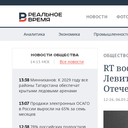
НОВОСТИ
ФОТО
Аналитика
Экономика
Промышленност
НОВОСТИ ОБЩЕСТВА
ОБЩЕСТВ
Все новости
14:15 МСК
RT во
Левит
Минниханов: К 2029 году все
13:38
районы Татарстана обеспечат
Отеч
крытыми ледовыми аренами
12:26, 06.05
Продажи электронных ОСАГО
13:07
в России выросли на 65% за семь
месяцев
78% российских подростков
12:38