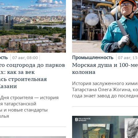
ость
Промышленность
07 авг, 08:00
07 авг, 13
го соцгорода до парков
Морская душа и 100-м
: как за век
колонна
сь строительная
История заслуженного хими
Казани
Татарстана Олега Жогина, к
года знает завод до последн
 Дня строителя — история
я татарстанской
ы и новые стандарты
илья