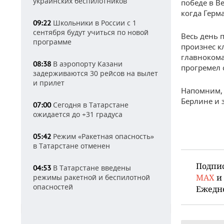
украинских беспилотников
победе в В
когда Герм
Школьники в России с 1
09:22
сентября будут учиться по новой
Весь день 
программе
произнес к
главнокома
В аэропорту Казани
08:38
прогремел 
задерживаются 30 рейсов на вылет
и прилет
Напомним, 
Берлине и 
Сегодня в Татарстане
07:00
ожидается до +31 градуса
Режим «Ракетная опасность»
05:42
в Татарстане отменен
Подпи
В Татарстане введены
04:53
MAX
и
режимы ракетной и беспилотной
опасностей
Ежедн