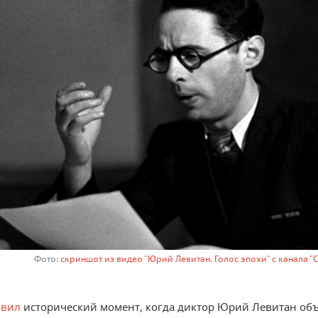
Фото:
скриншот из видео "Юрий Левитан. Голос эпохи" с канала "
овил
исторический момент, когда диктор Юрий Левитан об