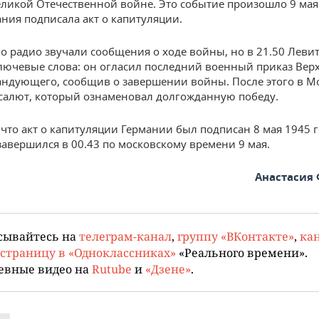
еликой Отечественной войне. Это событие произошло 9 мая 
ания подписала акт о капитуляции.
по радио звучали сообщения о ходе войны, но в 21.50 Леви
лючевые слова: он огласил последний военный приказ Вер
ндующего, сообщив о завершении войны. После этого в М
салют, который ознаменовал долгожданную победу.
что акт о капитуляции Германии был подписан 8 мая 1945 г
завершился в 00.43 по московскому времени 9 мая.
Анастасия
сывайтесь на
телеграм-канал
,
группу «ВКонтакте»
,
кан
страницу в «Одноклассниках»
«Реального времени».
евные видео на
Rutube
и
«Дзене»
.