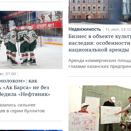
Недвижимость
31 июл, 18:1
Бизнес в объекте культ
наследия: особенности
национальной аренды
Аренда коммерческих площ
глазами казанских предпри
вг, 07:00
 молоком»: как
 «Ак Барса» не без
бедила «Нефтяник»
азались сильнее
ев в серии буллитов