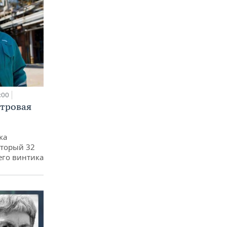
:00
етровая
ка
оторый 32
его винтика