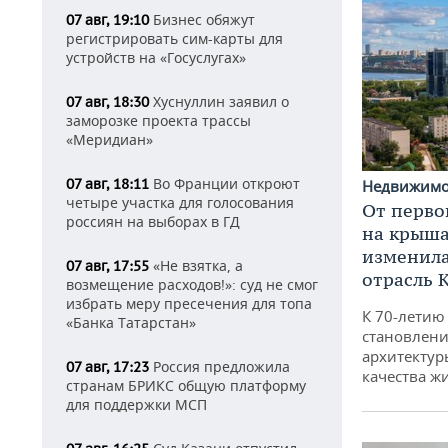
Бизнес обяжут
07 авг, 19:10
регистрировать сим-карты для
устройств на «Госуслугах»
Хуснуллин заявил о
07 авг, 18:30
заморозке проекта трассы
«Меридиан»
Во Франции откроют
07 авг, 18:11
Недвижим
четыре участка для голосования
От перво
россиян на выборах в ГД
на крышах
изменила
«Не взятка, а
07 авг, 17:55
отрасль 
возмещение расходов!»: суд не смог
избрать меру пресечения для топа
К 70-летию
«Банка Татарстан»
становлени
архитектур
Россия предложила
07 авг, 17:23
качества ж
странам БРИКС общую платформу
для поддержки МСП