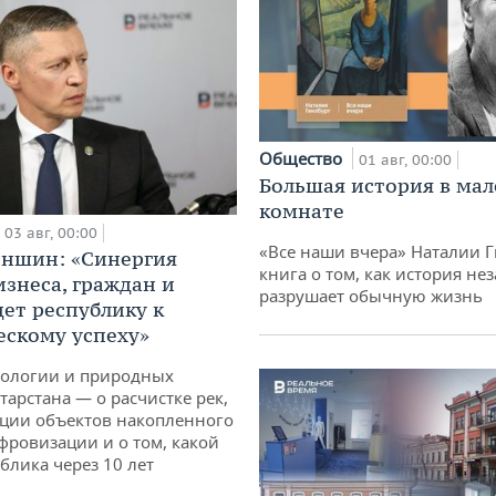
Общество
01 авг, 00:00
Большая история в ма
комнате
03 авг, 00:00
«Все наши вчера» Наталии 
аншин: «Синергия
книга о том, как история не
изнеса, граждан и
разрушает обычную жизнь
дет республику к
ескому успеху»
кологии и природных
тарстана — о расчистке рек,
ции объектов накопленного
ифровизации и о том, какой
блика через 10 лет