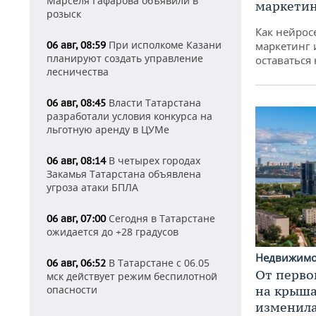
Марселя Гафарова объявили в
маркетин
розыск
Как нейрос
При исполкоме Казани
маркетинг 
06 авг, 08:59
планируют создать управление
оставаться
лесничества
Власти Татарстана
06 авг, 08:45
разработали условия конкурса на
льготную аренду в ЦУМе
В четырех городах
06 авг, 08:14
Закамья Татарстана объявлена
угроза атаки БПЛА
Сегодня в Татарстане
06 авг, 07:00
ожидается до +28 градусов
Недвижим
В Татарстане с 06.05
06 авг, 06:52
От перво
мск действует режим беспилотной
опасности
на крышах
изменила