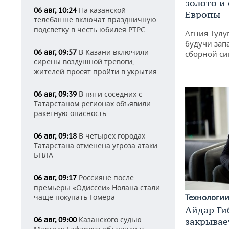
золото и
На казанской
06 авг, 10:24
Европы
телебашне включат праздничную
подсветку в честь юбилея РТРС
Агния Тулу
будучи зап
В Казани включили
06 авг, 09:57
сборной си
сирены воздушной тревоги,
жителей просят пройти в укрытия
В пяти соседних с
06 авг, 09:39
Татарстаном регионах объявили
ракетную опасность
В четырех городах
06 авг, 09:18
Татарстана отменена угроза атаки
БПЛА
Россияне после
06 авг, 09:17
премьеры «Одиссеи» Нолана стали
Технологи
чаще покупать Гомера
Айдар Ги
Казанского судью
06 авг, 09:00
закрывае