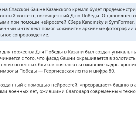
 на Спасской башне Казанского кремля будет продемонстр
онный контент, посвященный Дню Победы. Он дополнен с
ыми при помощи нейросетей Сбера Kandinsky и SymFormer.
венный интеллект помог «оживить» архивные фотографии и
ьное сопровождение.
 для торжества Дня Победы в Казани был создан уникальны
чинается с того, что фасад башни окрашивается в золотист
атем из огненных бликов появляются ожившие кадры хрони
имволы Победы — Георгиевская лента и цифра 80.
созданный с помощью нейросетей, «превращает» башню в 
ми военных лет, ожившими благодаря современным техно