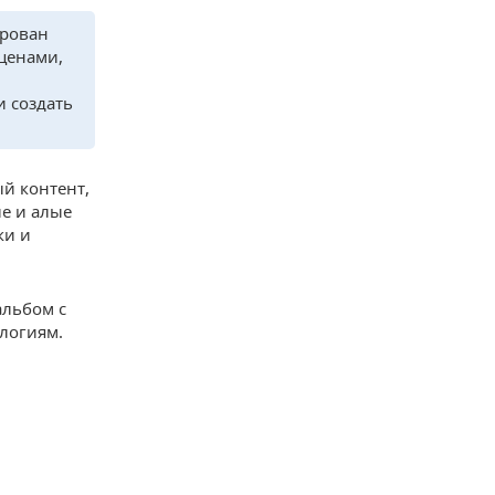
ирован
ценами,
 создать
й контент,
ые и алые
ки и
альбом с
логиям.