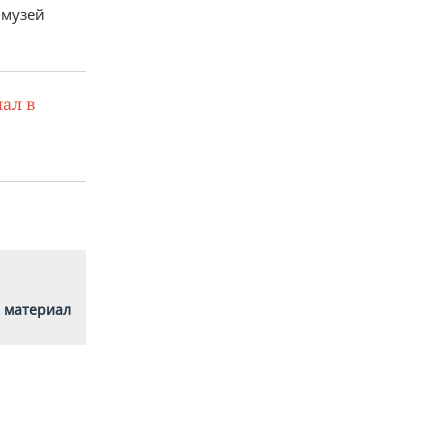
 музей
ал в
 материал