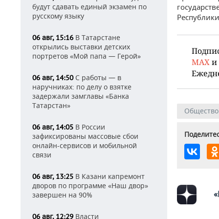
будут сдавать единый экзамен по
государст
русскому языку
Республики
В Татарстане
06 авг, 15:16
открылись выставки детских
Подпи
портретов «Мой папа — Герой»
MAX
и
Ежедн
С работы — в
06 авг, 14:50
наручниках: по делу о взятке
задержали замглавы «Банка
Татарстан»
Общество
В России
06 авг, 14:05
Поделитес
зафиксированы массовые сбои
онлайн-сервисов и мобильной
связи
В Казани капремонт
06 авг, 13:25
дворов по программе «Наш двор»
«
завершен на 90%
Власти
06 авг, 12:29