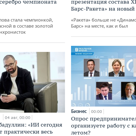
 серебро чемпионата
презентация состава Х
Барс-Ракета» на новый
пова стала чемпионкой,
«Ракета» больше не «Динамо
асной в составе золотой
Барс» на месте, как и был
нхронисток
Бизнес
00:00
и
04 авг, 00:00
Опрос предпринимател
бадуллин: «ИИ сегодня
организуете работу с 
т практически весь
летом?