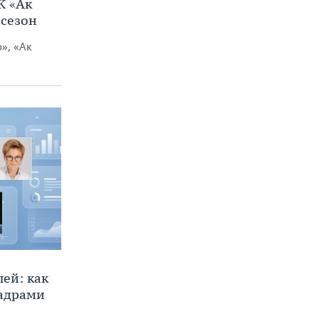
К «Ак
 сезон
», «Ак
ей: как
кадрами