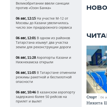
Великобритании ввели санкции
НОВО
против «Озон Банка»
На участке М-12 от
06 авг, 12:15
Москвы до Казани увеличилось
число зон придорожного сервиса
ЧИТА
В одном из районов
06 авг, 12:01
Татарстана изымут два участка
земли для реконструкции дороги
Аэропорты Казани и
06 авг, 11:28
Нижнекамска открыли
В Татарстане отменили
06 авг, 11:05
режимы ракетной и беспилотной
опасности
В казанском аэропорту
06 авг, 10:46
задержано более 50 рейсов на
Спорт
06 а
прилет и вылет
Никита Ш