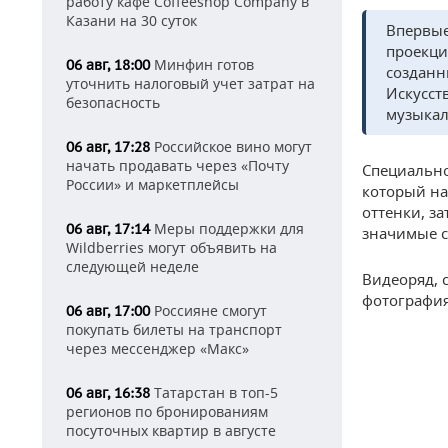
работу кафе Coffeeshop Company в
Казани на 30 суток
Впервые
проекци
Минфин готов
06 авг, 18:00
созданн
уточнить налоговый учет затрат на
Искусст
безопасность
музыкал
Российское вино могут
06 авг, 17:28
начать продавать через «Почту
Специально
России» и маркетплейсы
который на
оттенки, з
Меры поддержки для
06 авг, 17:14
значимые с
Wildberries могут объявить на
следующей неделе
Видеоряд, 
фотография
Россияне смогут
06 авг, 17:00
покупать билеты на транспорт
через мессенджер «Макс»
Татарстан в топ-5
06 авг, 16:38
регионов по бронированиям
посуточных квартир в августе