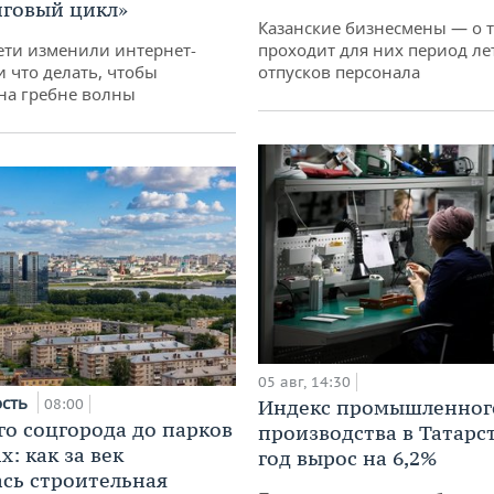
говый цикл»
Казанские бизнесмены — о т
ети изменили интернет-
проходит для них период ле
и что делать, чтобы
отпусков персонала
 на гребне волны
05 авг, 14:30
ость
08:00
Индекс промышленног
го соцгорода до парков
производства в Татарс
: как за век
год вырос на 6,2%
сь строительная