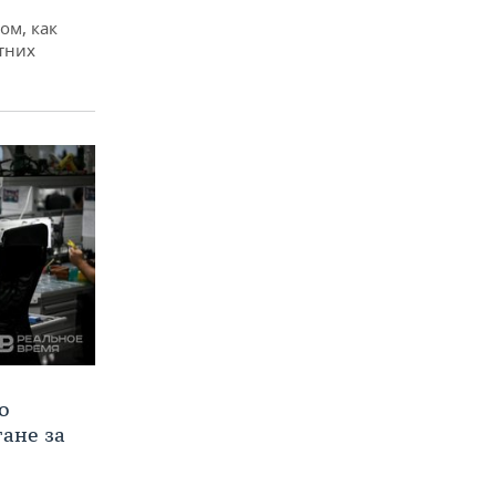
ом, как
тних
о
тане за