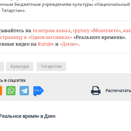
венным бюджетным учреждениям культуры «Национальный
 Татарстан».
сывайтесь на
телеграм-канал
,
группу «ВКонтакте»
,
кан
страницу в «Одноклассниках»
«Реального времени».
евные видео на
Rutube
и
«Дзене»
.
Культура
Татарстан
ь в соцсетях
Распечатать
Реальное время» в Дзен