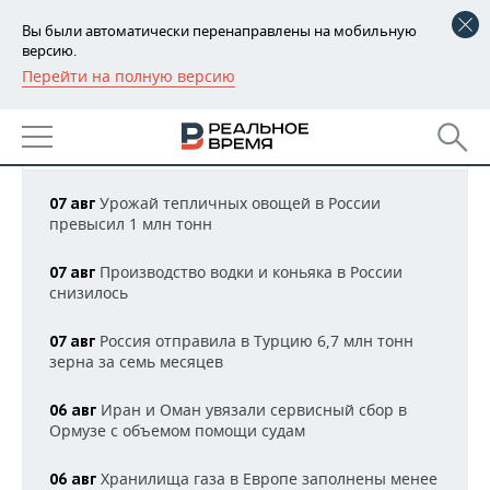
Вы были автоматически перенаправлены на мобильную
версию.
Перейти на полную версию
РЕГИОНЫ
НОВОСТИ ПРОМЫШЛЕННОСТИ
БАШКОРТОСТАН
НОВОСТИ
Все новости
06:36 МСК
ТАТАРСТАН
АНАЛИТИКА
Урожай тепличных овощей в России
07 авг
превысил 1 млн тонн
УДМУРТИЯ
НОВОСТИ АНАЛИТИКИ
ЭКОНОМИКА
Производство водки и коньяка в России
07 авг
ДЕКЛАРАЦИИ О ДОХОДАХ
НОВОСТИ ЭКОНОМИКИ
ПРОМЫШЛЕННОСТЬ
снизилось
КОРОЛИ ГОСЗАКАЗА ПФО
ФИНАНСЫ
НОВОСТИ
НЕДВИЖИМОСТЬ
Россия отправила в Турцию 6,7 млн тонн
07 авг
ПРОМЫШЛЕННОСТИ
зерна за семь месяцев
ВУЗЫ ТАТАРСТАНА
БАНКИ
НОВОСТИ НЕДВИЖИМОСТИ
АВТО
АГРОПРОМ
Иран и Оман увязали сервисный сбор в
06 авг
КОМУ ПРИНАДЛЕЖАТ
БЮДЖЕТ
НОВОСТИ АВТО
БИЗНЕС
Ормузе с объемом помощи судам
ТОРГОВЫЕ ЦЕНТРЫ
МАШИНОСТРОЕНИЕ
ТАТАРСТАНА
Хранилища газа в Европе заполнены менее
ИНВЕСТИЦИИ
НОВОСТИ БИЗНЕСА
06 авг
ТЕХНОЛОГИИ