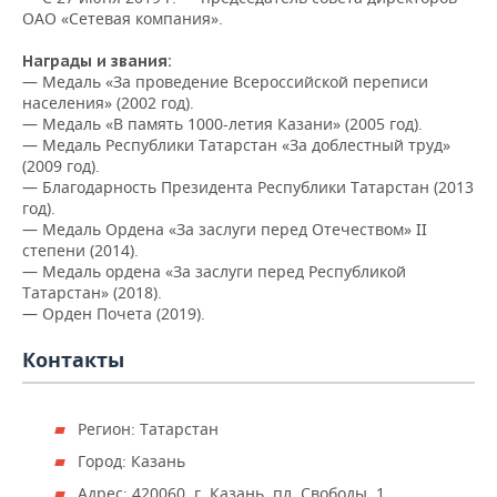
ВОДНЫЕ ВИДЫ СПОРТА
ОБРАЗОВАНИЕ
ОАО «Сетевая компания».
ХОККЕЙ С МЯЧОМ
ПРОИСШЕСТВИЯ
Награды и звания:
— Медаль «За проведение Всероссийской переписи
населения» (2002 год).
— Медаль «В память 1000-летия Казани» (2005 год).
— Медаль Республики Татарстан «За доблестный труд»
(2009 год).
— Благодарность Президента Республики Татарстан (2013
год).
— Медаль Ордена «За заслуги перед Отечеством» II
степени (2014).
— Медаль ордена «За заслуги перед Республикой
Татарстан» (2018).
— Орден Почета (2019).
Контакты
Регион: Татарстан
Город: Казань
Адрес: 420060, г. Казань, пл. Свободы, 1