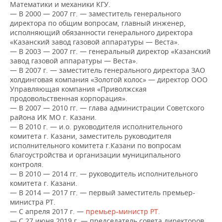
НЕФТЕХИМИЯ
Математики и механики КГУ.
— В 2000 — 2007 гг. — заместитель генерального
РОЗНИЧНАЯ ТОРГОВЛЯ
НОВОСТИ ТЕХНОЛОГИЙ
МЕРОПРИЯТИЯ
директора по общим вопросам, главный инженер,
НЕФТЬ
исполняющий обязанности генерального директора
ТРАНСПОРТ
IT
НОВОСТИ МЕРОПРИЯТИЙ
СПОРТ
«Казанский завод газовой аппаратуры — Веста».
ОПК
— В 2003 — 2007 гг. — генеральный директор «Казанский
завод газовой аппаратуры — Веста».
УСЛУГИ
МЕДИА
ВЫЕЗДНАЯ РЕДАКЦИЯ
НОВОСТИ СПОРТА
ОБЩЕСТВО
— В 2007 г. — заместитель генерального директора ЗАО
ЭНЕРГЕТИКА
холдинговая компания «Золотой колос» — директор ООО
ТЕЛЕКОММУНИКАЦИИ
БИЗНЕС-БРАНЧИ
ФУТБОЛ
НОВОСТИ ОБЩЕСТВА
ФОТОГАЛЕРЕЯ
Управляющая компания «Приволжская
продовольственная корпорация».
— В 2007 — 2010 гг. — глава администрации Советского
ONLINE-КОНФЕРЕНЦИИ
ХОККЕЙ
ВЛАСТЬ
СЮЖЕТЫ
района ИК МО г. Казани.
— В 2010 г. — и.о. руководителя исполнительного
ОТКРЫТАЯ ЛЕКЦИЯ
БАСКЕТБОЛ
ИНФРАСТРУКТУРА
СПРАВОЧНИК
комитета г. Казани, заместитель руководителя
исполнительного комитета г.Казани по вопросам
благоустройства и организации муниципального
ВОЛЕЙБОЛ
ИСТОРИЯ
СПИСОК ПЕРСОН
ПОЛНАЯ ВЕРСИЯ
контроля.
— В 2010 — 2014 гг. — руководитель исполнительного
КИБЕРСПОРТ
КУЛЬТУРА
СПИСОК КОМПАНИЙ
комитета г. Казани.
— В 2014 — 2017 гг. — первый заместитель премьер-
ФИГУРНОЕ КАТАНИЕ
МЕДИЦИНА
министра РТ.
— С апреля 2017 г. —
премьер-министр РТ.
— С 27 июня 2019 г. — председатель совета директоров