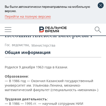
Вы были автоматически перенаправлены на мобильную
версию.
Перейти на полную версию
РЕГИОНЫ
Список персон
БАШКОРТОСТАН
НОВОСТИ
Песошин Алексей Валерьевич
ТАТАРСТАН
АНАЛИТИКА
Гос. ведомства
,
Министерства
УДМУРТИЯ
НОВОСТИ АНАЛИТИКИ
ЭКОНОМИКА
Общая информация
ДЕКЛАРАЦИИ О ДОХОДАХ
НОВОСТИ ЭКОНОМИКИ
ПРОМЫШЛЕННОСТЬ
Родился 9 декабря 1963 года в Казани.
КОРОЛИ ГОСЗАКАЗА ПФО
ФИНАНСЫ
НОВОСТИ
НЕДВИЖИМОСТЬ
ПРОМЫШЛЕННОСТИ
Образование:
— В 1986 год — Окончил Казанский государственный
ВУЗЫ ТАТАРСТАНА
БАНКИ
НОВОСТИ НЕДВИЖИМОСТИ
АВТО
университет им. Ульянова-Ленина, механико-
АГРОПРОМ
математический факультет (специальность «механика» )
КОМУ ПРИНАДЛЕЖАТ
БЮДЖЕТ
НОВОСТИ АВТО
БИЗНЕС
ТОРГОВЫЕ ЦЕНТРЫ
МАШИНОСТРОЕНИЕ
Трудовая деятельность:
ТАТАРСТАНА
— В 1986 — 1995 гг. — научный сотрудник НИИ
ИНВЕСТИЦИИ
НОВОСТИ БИЗНЕСА
ТЕХНОЛОГИИ