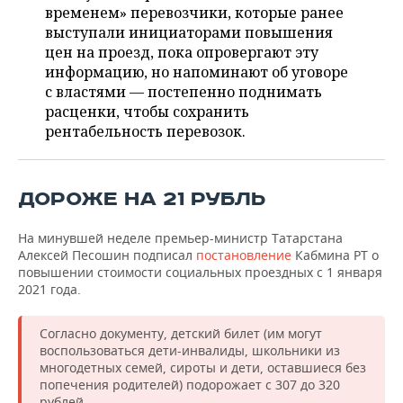
ВОДНЫЕ ВИДЫ СПОРТА
ОБРАЗОВАНИЕ
временем» перевозчики, которые ранее
выступали инициаторами повышения
ХОККЕЙ С МЯЧОМ
ПРОИСШЕСТВИЯ
цен на проезд, пока опровергают эту
информацию, но напоминают об уговоре
с властями — постепенно поднимать
расценки, чтобы сохранить
рентабельность перевозок.
ДОРОЖЕ НА 21 РУБЛЬ
На минувшей неделе премьер-министр Татарстана
Алексей Песошин подписал
постановление
Кабмина РТ о
повышении стоимости социальных проездных с 1 января
2021 года.
Согласно документу, детский билет (им могут
воспользоваться дети-инвалиды, школьники из
многодетных семей, сироты и дети, оставшиеся без
попечения родителей) подорожает с 307 до 320
рублей.