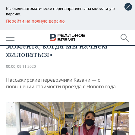
Вы были автоматически перенаправлены на мобильную
версию.
Перейти на полную версию
РЕГИОНЫ
ОБЩЕСТВО
«Просто не стали затягивать до
БАШКОРТОСТАН
НОВОСТИ
момента, когда мы начнем
ТАТАРСТАН
АНАЛИТИКА
жаловаться»
УДМУРТИЯ
НОВОСТИ АНАЛИТИКИ
ЭКОНОМИКА
00:00, 09.11.2020
ДЕКЛАРАЦИИ О ДОХОДАХ
НОВОСТИ ЭКОНОМИКИ
ПРОМЫШЛЕННОСТЬ
Пассажирские перевозчики Казани — о
повышении стоимости проезда с Нового года
КОРОЛИ ГОСЗАКАЗА ПФО
ФИНАНСЫ
НОВОСТИ
НЕДВИЖИМОСТЬ
ПРОМЫШЛЕННОСТИ
ВУЗЫ ТАТАРСТАНА
БАНКИ
НОВОСТИ НЕДВИЖИМОСТИ
АВТО
АГРОПРОМ
КОМУ ПРИНАДЛЕЖАТ
БЮДЖЕТ
НОВОСТИ АВТО
БИЗНЕС
ТОРГОВЫЕ ЦЕНТРЫ
МАШИНОСТРОЕНИЕ
ТАТАРСТАНА
ИНВЕСТИЦИИ
НОВОСТИ БИЗНЕСА
ТЕХНОЛОГИИ