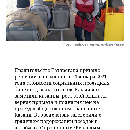
НЕФТЕХИМИЯ
РОЗНИЧНАЯ ТОРГОВЛЯ
НОВОСТИ ТЕХНОЛОГИЙ
МЕРОПРИЯТИЯ
НЕФТЬ
ТРАНСПОРТ
IT
НОВОСТИ МЕРОПРИЯТИЙ
СПОРТ
ОПК
УСЛУГИ
МЕДИА
ВЫЕЗДНАЯ РЕДАКЦИЯ
НОВОСТИ СПОРТА
ОБЩЕСТВО
ЭНЕРГЕТИКА
Фото: realnoevremya.ru/Илья Репин
ТЕЛЕКОММУНИКАЦИИ
БИЗНЕС-БРАНЧИ
ФУТБОЛ
НОВОСТИ ОБЩЕСТВА
ФОТОГАЛЕРЕЯ
ONLINE-КОНФЕРЕНЦИИ
ХОККЕЙ
ВЛАСТЬ
СЮЖЕТЫ
Правительство Татарстана приняло
решение о повышении с 1 января 2021
ОТКРЫТАЯ ЛЕКЦИЯ
БАСКЕТБОЛ
ИНФРАСТРУКТУРА
СПРАВОЧНИК
года стоимости социальных проездных
билетов для льготников. Как давно
ВОЛЕЙБОЛ
ИСТОРИЯ
СПИСОК ПЕРСОН
ПОЛНАЯ ВЕРСИЯ
заметили казанцы: рост этой выплаты —
верная примета и поднятия цен на
КИБЕРСПОРТ
КУЛЬТУРА
СПИСОК КОМПАНИЙ
проезд в общественном транспорте
Казани. В городе вновь заговорили о
ФИГУРНОЕ КАТАНИЕ
МЕДИЦИНА
грядущем подорожании поездок в
автобусах. Опрошенные «Реальным