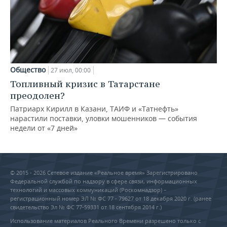
Общество
27 июл, 00:00
Топливный кризис в Татарстане
преодолен?
Патриарх Кирилл в Казани, ТАИФ и «Татнефть»
нарастили поставки, уловки мошенников — события
недели от «7 дней»
© 2015 - 2026 Сетевое издание «Реальное время» Зарегистрировано
Федеральной службой по надзору в сфере связи, информационных
технологий и массовых коммуникаций (Роскомнадзор) –
регистрационный номер ЭЛ № ФС 77 - 79627 от 18 декабря 2020 г. (ранее
свидетельство Эл № ФС 77-59331 от 18 сентября 2014 г.)
Использование материалов Реального Времени разрешено только с