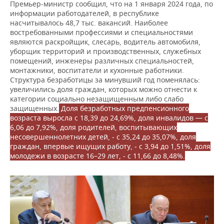
Премьер-министр сообщил, что на 1 января 2024 года, по
информации работодателей, в республике
насчитывалось 48,7 тыс. вакансий. Наиболее
востребованными профессиями и специальностями
являются раскройщик, слесарь, водитель автомобиля,
уборщик территорий и производственных, служебных
помещений, инженеры различных специальностей,
монтажники, воспитатели и кухонные работники.
Структура безработицы за минувший год поменялась:
увеличились доля граждан, которых можно отнести к
категории социально незащищенным либо слабо
защищенных.
Доля безработных предпенсионного
возраста выросла с 18,39 до 24,69%, доля инвалидов — с
6,06 до 7,92%, доля родителей, воспитывающих
несовершеннолетних детей, ‒ с 35,24 до 35,07%, доля
граждан, впервые ищущих работу, ‒ с 3,94 до 1,51%, доля
молодежи в возрасте 16–29 лет, ‒ с 11,66 до 8,48%.