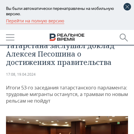
Вы были автоматически перенаправлены на мобильную
версию.
Перейти на полную версию
РЕГИОНЫ
ОБЩЕСТВО
Зачет за отчет: Госсовет
БАШКОРТОСТАН
НОВОСТИ
Татарстана заслушал доклад
ТАТАРСТАН
АНАЛИТИКА
Алексея Песошина о
достижениях правительства
УДМУРТИЯ
НОВОСТИ АНАЛИТИКИ
ЭКОНОМИКА
17:08, 19.04.2024
ДЕКЛАРАЦИИ О ДОХОДАХ
НОВОСТИ ЭКОНОМИКИ
ПРОМЫШЛЕННОСТЬ
Итоги 53-го заседания татарстанского парламента:
КОРОЛИ ГОСЗАКАЗА ПФО
ФИНАНСЫ
НОВОСТИ
НЕДВИЖИМОСТЬ
трудовые мигранты останутся, а трамваи по новым
ПРОМЫШЛЕННОСТИ
рельсам не пойдут
ВУЗЫ ТАТАРСТАНА
БАНКИ
НОВОСТИ НЕДВИЖИМОСТИ
АВТО
АГРОПРОМ
КОМУ ПРИНАДЛЕЖАТ
БЮДЖЕТ
НОВОСТИ АВТО
БИЗНЕС
ТОРГОВЫЕ ЦЕНТРЫ
МАШИНОСТРОЕНИЕ
ТАТАРСТАНА
ИНВЕСТИЦИИ
НОВОСТИ БИЗНЕСА
ТЕХНОЛОГИИ