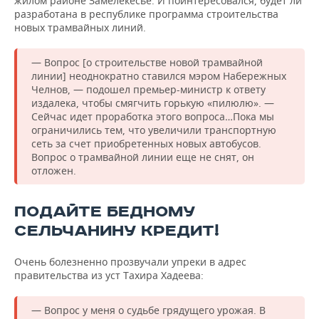
жилом районе Замелекесье. И поинтересовался, будет ли
разработана в республике программа строительства
новых трамвайных линий.
— Вопрос [о строительстве новой трамвайной
линии] неоднократно ставился мэром Набережных
Челнов, — подошел премьер-министр к ответу
издалека, чтобы смягчить горькую «пилюлю». —
Сейчас идет проработка этого вопроса…Пока мы
ограничились тем, что увеличили транспортную
сеть за счет приобретенных новых автобусов.
Вопрос о трамвайной линии еще не снят, он
отложен.
ПОДАЙТЕ БЕДНОМУ
СЕЛЬЧАНИНУ КРЕДИТ!
Очень болезненно прозвучали упреки в адрес
правительства из уст Тахира Хадеева:
— Вопрос у меня о судьбе грядущего урожая. В