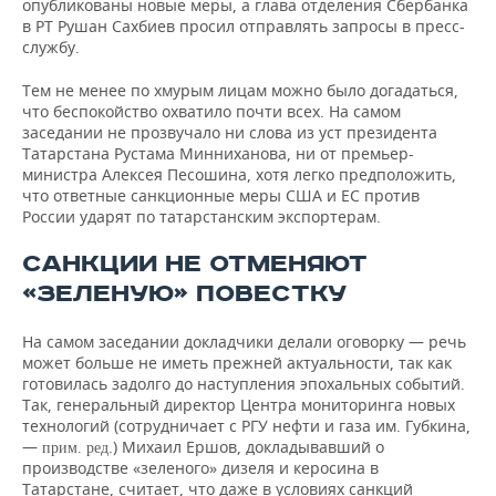
опубликованы новые меры, а глава отделения Сбербанка
в РТ Рушан Сахбиев просил отправлять запросы в пресс-
службу.
Тем не менее по хмурым лицам можно было догадаться,
что беспокойство охватило почти всех. На самом
заседании не прозвучало ни слова из уст президента
Татарстана Рустама Минниханова, ни от премьер-
министра Алексея Песошина, хотя легко предположить,
что ответные санкционные меры США и ЕС против
России ударят по татарстанским экспортерам.
САНКЦИИ НЕ ОТМЕНЯЮТ
«ЗЕЛЕНУЮ» ПОВЕСТКУ
На самом заседании докладчики делали оговорку — речь
может больше не иметь прежней актуальности, так как
готовилась задолго до наступления эпохальных событий.
Так, генеральный директор Центра мониторинга новых
технологий (сотрудничает с РГУ нефти и газа им. Губкина,
—
.) Михаил Ершов, докладывавший о
прим. ред
производстве «зеленого» дизеля и керосина в
Татарстане, считает, что даже в условиях санкций