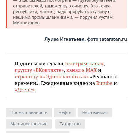
— В целом надо посмотреть — грузополучателей,
отправителей, таможенную очистку. Это точка
республики, магнит, надо прорубать эту зону с
нашими промышленниками, — поручил Рустам
Минниханов.
Луиза Игнатьева, фото tatarstan.ru
Подписывайтесь на
телеграм-канал
,
группу «ВКонтакте»
,
канал в MAX
и
страницу в «Одноклассниках»
«Реального
времени». Ежедневные видео на
Rutube
и
«Дзене»
.
Промышленность
Нефть
Нефтехимия
Машиностроение
Татарстан