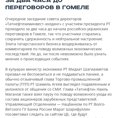
ЗА ДВА ЧАСА ДО
ВОДНЫЕ ВИДЫ СПОРТА
ОБРАЗОВАНИЕ
ПЕРЕГОВОРОВ В ГОМЕЛЕ
ХОККЕЙ С МЯЧОМ
ПРОИСШЕСТВИЯ
Очередное заседание совета директоров
«Татнефтехиминвест-холдинг» с участием президента РТ
проходило за два часа до начала российско-украинских
переговоров в Гомеле, так что участники старались
сохранять сдержанность и нейтральное настроение.
Элита татарстанского бизнеса воздерживалась от
комментариев по поводу возможных экономических
последствий. Ни до, ни после невозможно было узнать
мнение о происходящих событиях.
В кулуарах министр экономики РТ Мидхат Шагиахметов
призвал не беспокоиться и не поддаваться панике, а
обычно отзывчивый глава Торгово-промышленной
палаты (ТПП) РТ Шамиль Агеев выглядел подавленным и
уклонялся от общения со СМИ. Глава «Татнефти» Наиль
Маганов также взял паузу по поводу возможного ухода из
состава акционеров зарубежных представителей.
Управляющий Отделением — Нацбанком по РТ Волго-
Вятского ГУ Банка России Марат Шарифуллин
посоветовал следить за сайтом ЦБ, где будут