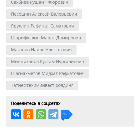
Сахбиев Рушан Флюрович
Песошин Алексей Валерьевич
Яруллин Рафинат Саматович
Шарифуллин Марат Дамирович
Маганов Наиль Ульфатович
Минниханов Рустам Нургалиевич
Шагиахметов Мидхат Рафкатович
Татнефтехиминвест-холдинг
Поделитесь в соцсетях