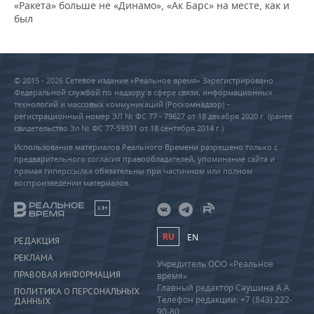
«Ракета» больше не «Динамо», «Ак Барс» на месте, как и
был
© 2015 - 2026 Сетевое издание «Реальное время» Зарегистрировано
Федеральной службой по надзору в сфере связи, информационных
технологий и массовых коммуникаций (Роскомнадзор) –
регистрационный номер ЭЛ № ФС 77 - 79627 от 18 декабря 2020 г. (ранее
свидетельство Эл № ФС 77-59331 от 18 сентября 2014 г.)
Использование материалов Реального Времени разрешено только с
предварительного согласия правообладателей, упоминание сайта и
прямая гиперссылка обязательны при частичном или полном
воспроизведении материалов.
18+
RU
EN
РЕДАКЦИЯ
РЕКЛАМА
Учредитель ООО «Реальное
ПРАВОВАЯ ИНФОРМАЦИЯ
время»
Главный редактор Саушина А.А.
ПОЛИТИКА О ПЕРСОНАЛЬНЫХ
Телефон редакции: +7 (843) 222-
ДАННЫХ
90-80