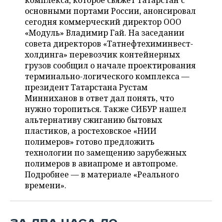
комплекса, которое свяжет Татарстан с
НЕФТЕХИМИЯ
основными портами России, анонсировал
РОЗНИЧНАЯ ТОРГОВЛЯ
НОВОСТИ ТЕХНОЛОГИЙ
МЕРОПРИЯТИЯ
сегодня коммерческий директор ООО
НЕФТЬ
«Модуль» Владимир Гай. На заседании
ТРАНСПОРТ
IT
НОВОСТИ МЕРОПРИЯТИЙ
СПОРТ
совета директоров «Татнефтехиминвест-
ОПК
холдинга» перевозчик контейнерных
УСЛУГИ
МЕДИА
ВЫЕЗДНАЯ РЕДАКЦИЯ
НОВОСТИ СПОРТА
ОБЩЕСТВО
грузов сообщил о начале проектирования
ЭНЕРГЕТИКА
терминально-логического комплекса —
ТЕЛЕКОММУНИКАЦИИ
БИЗНЕС-БРАНЧИ
ФУТБОЛ
НОВОСТИ ОБЩЕСТВА
президент Татарстана Рустам
ФОТОГАЛЕРЕЯ
Минниханов в ответ дал понять, что
нужно торопиться. Также СИБУР нашел
ONLINE-КОНФЕРЕНЦИИ
ХОККЕЙ
ВЛАСТЬ
СЮЖЕТЫ
альтернативу сжиганию бытовых
пластиков, а ростеховское «НИИ
ОТКРЫТАЯ ЛЕКЦИЯ
БАСКЕТБОЛ
ИНФРАСТРУКТУРА
СПРАВОЧНИК
полимеров» готово предложить
технологии по замещению зарубежных
ВОЛЕЙБОЛ
ИСТОРИЯ
СПИСОК ПЕРСОН
ПОЛНАЯ ВЕРСИЯ
полимеров в авиапроме и автопроме.
Подробнее — в материале «Реального
КИБЕРСПОРТ
КУЛЬТУРА
СПИСОК КОМПАНИЙ
времени».
ФИГУРНОЕ КАТАНИЕ
МЕДИЦИНА