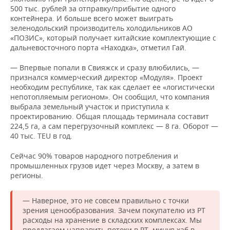
500 тыс. рублей за отправку/прибытие одного
контейнера. И больше всего может выиграть
зеленодольский производитель холодильников АО
«ПОЗИС», который получает китайские комплектующие с
дальневосточного порта «Находка», отметил Гай.
— Впервые попали в Свияжск и сразу влюбились, —
признался коммерческий директор «Модуля». Проект
необходим республике, так как сделает ее «логистически
непотопляемым регионом». Он сообщил, что компания
выбрала земельный участок и приступила к
проектированию. Общая площадь терминала составит
224,5 га, а сам перегрузочный комплекс — 8 га. Оборот —
40 тыс. TEU в год.
Сейчас 90% товаров народного потребления и
промышленных грузов идет через Москву, а затем в
регионы.
— Наверное, это не совсем правильно с точки
зрения ценообразования. Зачем покупателю из РТ
расходы на хранение в складских комплексах. Мы
предлагаем направить потоки в РТ, минуя хаб в