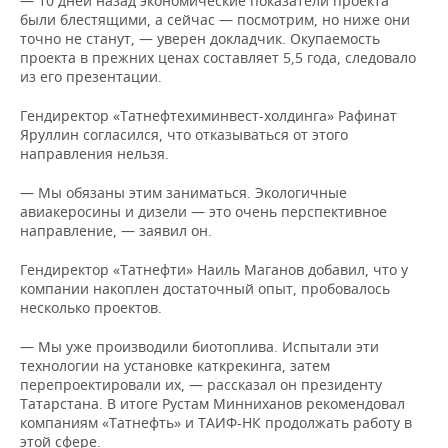
— 10 дней назад экономические показатели проекта
были блестящими, а сейчас — посмотрим, но ниже они
точно не станут, — уверен докладчик. Окупаемость
проекта в прежних ценах составляет 5,5 года, следовало
из его презентации.
Гендиректор «Татнефтехиминвест-холдинга» Рафинат
Яруллин согласился, что отказываться от этого
направления нельзя.
— Мы обязаны этим заниматься. Экологичные
авиакеросины и дизели — это очень перспективное
направление, — заявил он.
Гендиректор «Татнефти» Наиль Маганов добавил, что у
компании накоплен достаточный опыт, пробовалось
несколько проектов.
— Мы уже производили биотоплива. Испытали эти
технологии на установке каткрекинга, затем
перепроектировали их, — рассказал он президенту
Татарстана. В итоге Рустам Минниханов рекомендовал
компаниям «Татнефть» и ТАИФ-НК продолжать работу в
этой сфере.