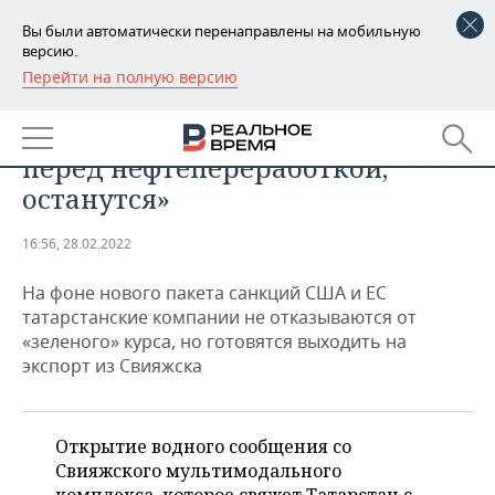
Вы были автоматически перенаправлены на мобильную
версию.
Перейти на полную версию
РЕГИОНЫ
ПРОМЫШЛЕННОСТЬ
«Все вызовы, которые стоят
БАШКОРТОСТАН
НОВОСТИ
перед нефтепереработкой,
ТАТАРСТАН
АНАЛИТИКА
останутся»
УДМУРТИЯ
НОВОСТИ АНАЛИТИКИ
ЭКОНОМИКА
16:56, 28.02.2022
ДЕКЛАРАЦИИ О ДОХОДАХ
НОВОСТИ ЭКОНОМИКИ
ПРОМЫШЛЕННОСТЬ
На фоне нового пакета санкций США и ЕС
татарстанские компании не отказываются от
КОРОЛИ ГОСЗАКАЗА ПФО
ФИНАНСЫ
НОВОСТИ
НЕДВИЖИМОСТЬ
«зеленого» курса, но готовятся выходить на
ПРОМЫШЛЕННОСТИ
экспорт из Свияжска
ВУЗЫ ТАТАРСТАНА
БАНКИ
НОВОСТИ НЕДВИЖИМОСТИ
АВТО
АГРОПРОМ
КОМУ ПРИНАДЛЕЖАТ
БЮДЖЕТ
НОВОСТИ АВТО
БИЗНЕС
Открытие водного сообщения со
ТОРГОВЫЕ ЦЕНТРЫ
МАШИНОСТРОЕНИЕ
ТАТАРСТАНА
Свияжского мультимодального
ИНВЕСТИЦИИ
НОВОСТИ БИЗНЕСА
ТЕХНОЛОГИИ