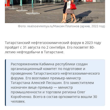
НЕФТЕХИМИЯ
РОЗНИЧНАЯ ТОРГОВЛЯ
НОВОСТИ ТЕХНОЛОГИЙ
МЕРОПРИЯТИЯ
НЕФТЬ
ТРАНСПОРТ
IT
НОВОСТИ МЕРОПРИЯТИЙ
СПОРТ
ОПК
Фото: realnoevremya.ru/Максим Платонов (архив, 2022 год)
УСЛУГИ
МЕДИА
ВЫЕЗДНАЯ РЕДАКЦИЯ
НОВОСТИ СПОРТА
ОБЩЕСТВО
ЭНЕРГЕТИКА
Татарстанский нефтегазохимический форум в 2023 году
ТЕЛЕКОММУНИКАЦИИ
БИЗНЕС-БРАНЧИ
ФУТБОЛ
НОВОСТИ ОБЩЕСТВА
ФОТОГАЛЕРЕЯ
пройдет с 31 августа по 2 сентября. Его посвятят 80-
летию нефтедобычи в Татарстане.
ONLINE-КОНФЕРЕНЦИИ
ХОККЕЙ
ВЛАСТЬ
СЮЖЕТЫ
Распоряжением Кабмина республики создан
ОТКРЫТАЯ ЛЕКЦИЯ
БАСКЕТБОЛ
ИНФРАСТРУКТУРА
СПРАВОЧНИК
организационный комитет по подготовке и
проведению Татарстанского нефтегазохимического
ВОЛЕЙБОЛ
ИСТОРИЯ
СПИСОК ПЕРСОН
ПОЛНАЯ ВЕРСИЯ
форума. Его возглавил премьер-министр
Татарстана Алексей Песошин. Его заместителем
назначен вице-премьер — министр
КИБЕРСПОРТ
КУЛЬТУРА
СПИСОК КОМПАНИЙ
промышленности и торговли региона Олег
Коробченко. Всего в состав оргкомитета вошли 30
ФИГУРНОЕ КАТАНИЕ
МЕДИЦИНА
человек.