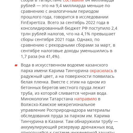
рублей — это на 9,4 миллиарда меньше по
сравнению с аналогичным периодом
прошлого года, говорится в исследовании
FinExpertiza. Всего за сентябрь 2022 года в
консолидированный бюджет РФ поступило 2,4
трлн рублей налогов, что на 4,1% превышает
сборы сентября 2021 года. Однако, по
сравнению с рекордными сборами за март, в
сентябре налоговые доходы уменьшились в
1,7 раза (на 41,4%).
Вода в искусственном водоеме казанского
парка имени Карима Тинчурина
окрасилась
в
радужный цвет, а на поверхности появилась
белая пленка. Вместе с этим на одном из
бетонных берегов местного пруда лежит
труба, из которой сливается черная вода.
Минэкологии Татарстана
направило
в
Волжско-Камское межрегиональное
управление Росприроднадзора материалы
обследования пруда за парком им. Карима
Тинчурина в Казани. Там обнаружили трубу —
аккумулирующий резервуар дренажных вод,
относящийся к системе инженерной защиты