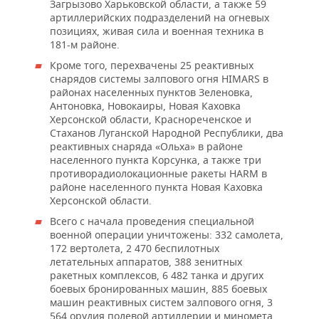
Загрызово Харьковской области, а также 59
артиллерийских подразделений на огневых
позициях, живая сила и военная техника в
181-м районе.
Кроме того, перехвачены 25 реактивных
снарядов системы залпового огня HIMARS в
районах населенных пунктов Зеленовка,
Антоновка, Новокаиры, Новая Каховка
Херсонской области, Краснореченское и
Стаханов Луганской Народной Республики, два
реактивных снаряда «Ольха» в районе
населенного пункта Корсунка, а также три
противорадиолокационные ракеты HARM в
районе населенного пункта Новая Каховка
Херсонской области.
Всего с начала проведения специальной
военной операции уничтожены: 332 самолета,
172 вертолета, 2 470 беспилотных
летательных аппаратов, 388 зенитных
ракетных комплексов, 6 482 танка и других
боевых бронированных машин, 885 боевых
машин реактивных систем залпового огня, 3
564 орудия полевой артиллерии и миномета,