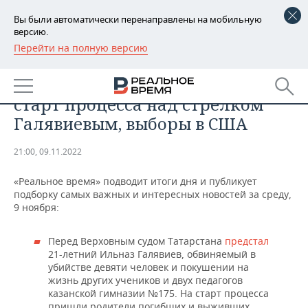
Вы были автоматически перенаправлены на мобильную
версию.
Перейти на полную версию
РЕГИОНЫ
ОБЩЕСТВО
Итоги дня: операция «Херсон»,
БАШКОРТОСТАН
НОВОСТИ
старт процесса над стрелком
ТАТАРСТАН
АНАЛИТИКА
Галявиевым, выборы в США
УДМУРТИЯ
НОВОСТИ АНАЛИТИКИ
ЭКОНОМИКА
21:00, 09.11.2022
ДЕКЛАРАЦИИ О ДОХОДАХ
НОВОСТИ ЭКОНОМИКИ
ПРОМЫШЛЕННОСТЬ
«Реальное время» подводит итоги дня и публикует
подборку самых важных и интересных новостей за среду,
КОРОЛИ ГОСЗАКАЗА ПФО
ФИНАНСЫ
НОВОСТИ
НЕДВИЖИМОСТЬ
9 ноября:
ПРОМЫШЛЕННОСТИ
ВУЗЫ ТАТАРСТАНА
БАНКИ
НОВОСТИ НЕДВИЖИМОСТИ
АВТО
Перед Верховным судом Татарстана
предстал
АГРОПРОМ
21-летний Ильназ Галявиев, обвиняемый в
убийстве девяти человек и покушении на
КОМУ ПРИНАДЛЕЖАТ
БЮДЖЕТ
НОВОСТИ АВТО
БИЗНЕС
ТОРГОВЫЕ ЦЕНТРЫ
МАШИНОСТРОЕНИЕ
жизнь других учеников и двух педагогов
ТАТАРСТАНА
казанской гимназии №175. На старт процесса
ИНВЕСТИЦИИ
НОВОСТИ БИЗНЕСА
ТЕХНОЛОГИИ
пришли родители погибших и выживших