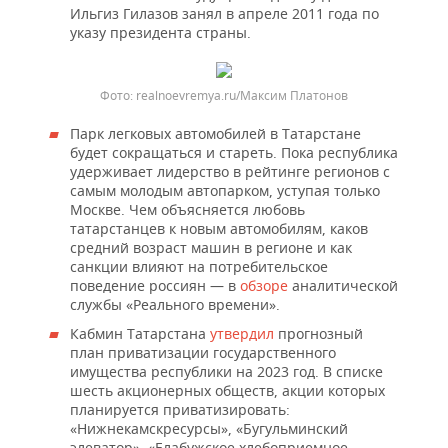
Ильгиз Гилазов занял в апреле 2011 года по
указу президента страны.
Фото: realnoevremya.ru/Максим Платонов
Парк легковых автомобилей в Татарстане
будет сокращаться и стареть. Пока республика
удерживает лидерство в рейтинге регионов с
самым молодым автопарком, уступая только
Москве. Чем объясняется любовь
татарстанцев к новым автомобилям, каков
средний возраст машин в регионе и как
санкции влияют на потребительское
поведение россиян — в
обзоре
аналитической
службы «Реального времени».
Кабмин Татарстана
утвердил
прогнозный
план приватизации государственного
имущества республики на 2023 год. В списке
шесть акционерных обществ, акции которых
планируется приватизировать:
«Нижнекамскресурсы», «Бугульминский
элеватор», «Елабужское хлебоприемное