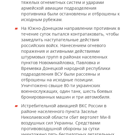
тяжелых огнеметных систем и ударами
армейской авиации подразделения
противника были остановлены и отброшены к
исходным рубежам.
На Южно-Донецком направлении противник в
течение суток пытался контратаковать, чтобы
замедлить наступательные действия
российских войск. Нанесением огневого
поражения и активными действиями
штурмовых групп в районах населенных
пунктов Новомихайловка, Павловка и
Времевка Донецкой народной республики
подразделения ВСУ были рассеяны и
отброшены на исходные позиции.
Уничтожено свыше 80-ти украинских
военнослужащих, один танк, шесть боевых
бронированных машин и три автомобиля.
Истребительной авиацией ВКС России в
районе населенного пункта Заселье
Николаевской области сбит вертолет Ми-8
воздушных сил Украины. Средствами
противовоздушной обороны за сутки
уничтожено пять беспилотных летательных