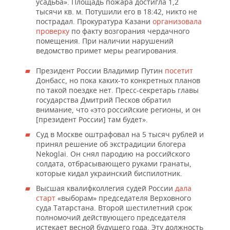
усадьба». Площадь пожара достигла 1,2
тысячи кв. м. Потушили его в 18:42, никто не
пострадал. Прокуратура Казани
организовала
проверку
по факту возгорания чердачного
помещения. При наличии нарушений
ведомство примет меры реагирования.
Президент России Владимир Путин
посетит
Донбасс, но пока каких-то конкретных планов
по такой поездке нет. Пресс-секретарь главы
государства Дмитрий Песков обратил
внимание, что «это российские регионы, и он
[президент России] там будет».
Суд в Москве оштрафовал на 5 тысяч рублей и
принял решение об экстрадиции блогера
Nekoglai. Он снял пародию на российского
солдата, отбрасывающего руками гранаты,
которые кидал украинский биспилотник.
Высшая квалифколлегия судей России
дала
старт
«выборам» председателя Верховного
суда Татарстана. Второй шестилетний срок
полномочий действующего председателя
истекает весной будущего года. Эту должность