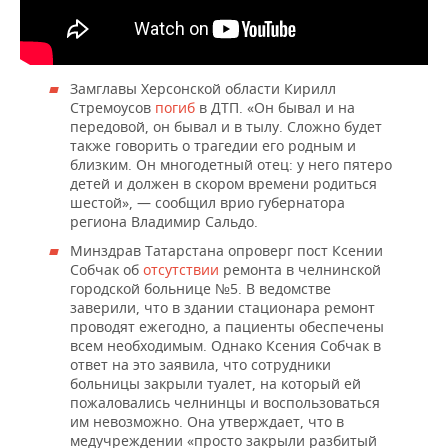
ВОДНЫЕ ВИДЫ СПОРТА
ОБРАЗОВАНИЕ
ХОККЕЙ С МЯЧОМ
ПРОИСШЕСТВИЯ
Замглавы Херсонской области Кирилл
Стремоусов
погиб
в ДТП. «Он бывал и на
передовой, он бывал и в тылу. Сложно будет
также говорить о трагедии его родным и
близким. Он многодетный отец: у него пятеро
детей и должен в скором времени родиться
шестой», — сообщил врио губернатора
региона Владимир Сальдо.
Минздрав Татарстана опроверг пост Ксении
Собчак об
отсутствии
ремонта в челнинской
городской больнице №5. В ведомстве
заверили, что в здании стационара ремонт
проводят ежегодно, а пациенты обеспечены
всем необходимым. Однако Ксения Собчак в
ответ на это заявила, что сотрудники
больницы закрыли туалет, на который ей
пожаловались челнинцы и воспользоваться
им невозможно. Она утверждает, что в
медучреждении «просто закрыли разбитый