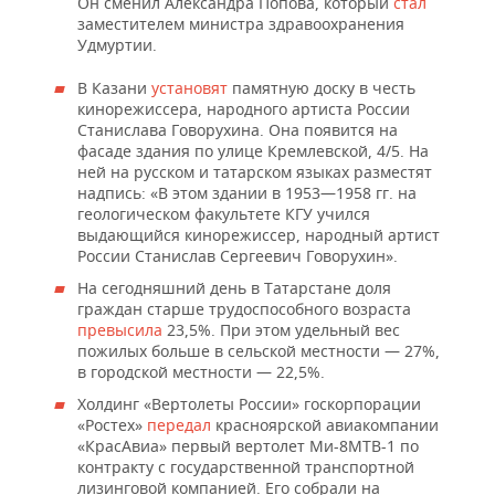
Он сменил Александра Попова, который
стал
заместителем министра здравоохранения
Удмуртии.
В Казани
установят
памятную доску в честь
кинорежиссера, народного артиста России
Станислава Говорухина. Она появится на
фасаде здания по улице Кремлевской, 4/5. На
ней на русском и татарском языках разместят
надпись: «В этом здании в 1953—1958 гг. на
геологическом факультете КГУ учился
выдающийся кинорежиссер, народный артист
России Станислав Сергеевич Говорухин».
На сегодняшний день в Татарстане доля
граждан старше трудоспособного возраста
превысила
23,5%. При этом удельный вес
пожилых больше в сельской местности — 27%,
в городской местности — 22,5%.
Холдинг «Вертолеты России» госкорпорации
«Ростех»
передал
красноярской авиакомпании
«КрасАвиа» первый вертолет Ми-8МТВ-1 по
контракту с государственной транспортной
лизинговой компанией. Его собрали на