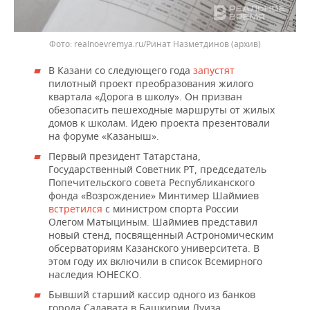
realnoevremya.ru/Ринат Назметдинов (архив)
В Казани со следующего года
запустят
пилотный проект преобразования жилого
квартала «Дорога в школу». Он призван
обезопасить пешеходные маршруты от жилых
домов к школам. Идею проекта презентовали
на форуме «Казаныш».
Первый президент Татарстана,
Государственный Советник РТ, председатель
Попечительского совета Республиканского
фонда «Возрождение» Минтимер Шаймиев
встретился
с министром спорта России
Олегом Матыциным. Шаймиев представил
новый стенд, посвященный Астрономическим
обсерваториям Казанского университета. В
этом году их включили в список Всемирного
наследия ЮНЕСКО.
Бывший старший кассир одного из банков
города Салавата в Башкирии Луиза