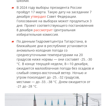
ВОДНЫЕ ВИДЫ СПОРТА
ОБРАЗОВАНИЕ
школах.
В 2024 году выборы президента России
ХОККЕЙ С МЯЧОМ
ПРОИСШЕСТВИЯ
пройдут 17 марта. Такую дату на заседании 7
декабря
утвердил
Совет Федерации.
Голосование на выборах может продлиться 3
дня. Проект соответствующего постановления
8 декабря
рассмотрит
Центральная
избирательная комиссия.
По данным Гидрометцентра Татарстана, в
ближайшие дни в республике установится
аномально-холодная погода со
среднесуточными температурами на 20
градусов ниже нормы — они составят -25..-30
°С. В конце текущей недели, 8—10 декабря,
ожидается малооблачная погода без осадков и
слабый северо-восточный ветер. Ночью и
утром похолодает до -25..-32 градусов,
местами — до -33..-38 °С. Днем ожидается от
-21 до -28 °С.