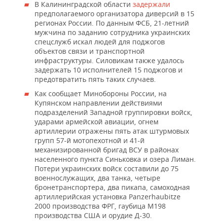
В Калининградской области
задержали
предполагаемого организатора диверсий в 15
регионах России. По данным ФСБ, 21-летний
мужчина по заданию сотрудника украинских
спецслужб искал людей для поджогов
объектов связи и транспортной
инфраструктуры. Силовикам также удалось
задержать 10 исполнителей 15 поджогов и
предотвратить пять таких случаев.
Как сообщает Минобороны России, на
Купянском направлении действиями
подразделений Западной группировки войск,
ударами армейской авиации, огнем
артиллерии отражены пять атак штурмовых
групп 57-й мотопехотной и 41-й
механизированной бригад ВСУ в районах
населенного пункта Синьковка и озера Лиман.
Потери украинских войск составили до 75
военнослужащих, два танка, четыре
бронетранспортера, два пикапа, самоходная
артиллерийская установка Panzerhaubitze
2000 производства ФРГ, гаубица М198
производства США и орудие Д-30.