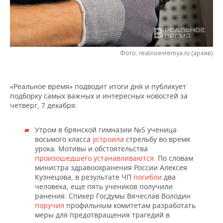
НЕФТЕХИМИЯ
РОЗНИЧНАЯ ТОРГОВЛЯ
НОВОСТИ ТЕХНОЛОГИЙ
МЕРОПРИЯТИЯ
НЕФТЬ
ТРАНСПОРТ
IT
НОВОСТИ МЕРОПРИЯТИЙ
СПОРТ
ОПК
Фото: realnoevremya.ru (архив)
УСЛУГИ
МЕДИА
ВЫЕЗДНАЯ РЕДАКЦИЯ
НОВОСТИ СПОРТА
ОБЩЕСТВО
ЭНЕРГЕТИКА
«Реальное время» подводит итоги дня и публикует
ТЕЛЕКОММУНИКАЦИИ
БИЗНЕС-БРАНЧИ
ФУТБОЛ
НОВОСТИ ОБЩЕСТВА
ФОТОГАЛЕРЕЯ
подборку самых важных и интересных новостей за
четверг, 7 декабря:
ONLINE-КОНФЕРЕНЦИИ
ХОККЕЙ
ВЛАСТЬ
СЮЖЕТЫ
Утром в брянской гимназии №5 ученица
ОТКРЫТАЯ ЛЕКЦИЯ
БАСКЕТБОЛ
ИНФРАСТРУКТУРА
СПРАВОЧНИК
восьмого класса
устроила
стрельбу во время
урока. Мотивы и обстоятельства
ВОЛЕЙБОЛ
ИСТОРИЯ
СПИСОК ПЕРСОН
ПОЛНАЯ ВЕРСИЯ
произошедшего устанавливаются
. По словам
министра здравоохранения России Алексея
Кузнецова, в результате ЧП
погибли
два
КИБЕРСПОРТ
КУЛЬТУРА
СПИСОК КОМПАНИЙ
человека, еще пять учеников получили
ранения. Спикер Госдумы Вячеслав Володин
ФИГУРНОЕ КАТАНИЕ
МЕДИЦИНА
поручил
профильным комитетам разработать
меры для предотвращения трагедий в