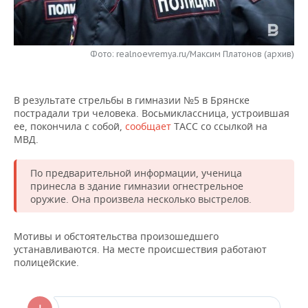
НЕФТЕХИМИЯ
РОЗНИЧНАЯ ТОРГОВЛЯ
НОВОСТИ ТЕХНОЛОГИЙ
МЕРОПРИЯТИЯ
НЕФТЬ
Фото: realnoevremya.ru/Максим Платонов (архив)
ТРАНСПОРТ
IT
НОВОСТИ МЕРОПРИЯТИЙ
СПОРТ
ОПК
УСЛУГИ
МЕДИА
ВЫЕЗДНАЯ РЕДАКЦИЯ
НОВОСТИ СПОРТА
ОБЩЕСТВО
ЭНЕРГЕТИКА
В результате стрельбы в гимназии №5 в Брянске
пострадали три человека. Восьмиклассница, устроившая
ТЕЛЕКОММУНИКАЦИИ
БИЗНЕС-БРАНЧИ
ФУТБОЛ
НОВОСТИ ОБЩЕСТВА
ФОТОГАЛЕРЕЯ
ее, покончила с собой,
сообщает
ТАСС со ссылкой на
МВД.
ONLINE-КОНФЕРЕНЦИИ
ХОККЕЙ
ВЛАСТЬ
СЮЖЕТЫ
По предварительной информации, ученица
ОТКРЫТАЯ ЛЕКЦИЯ
БАСКЕТБОЛ
ИНФРАСТРУКТУРА
СПРАВОЧНИК
принесла в здание гимназии огнестрельное
оружие. Она произвела несколько выстрелов.
ВОЛЕЙБОЛ
ИСТОРИЯ
СПИСОК ПЕРСОН
ПОЛНАЯ ВЕРСИЯ
Мотивы и обстоятельства произошедшего
КИБЕРСПОРТ
КУЛЬТУРА
СПИСОК КОМПАНИЙ
устанавливаются. На месте происшествия работают
полицейские.
ФИГУРНОЕ КАТАНИЕ
МЕДИЦИНА