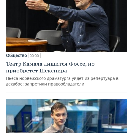
Общество
00:00
Театр Камала лишится Фоссе, но
приобретет Шекспира
Пьеса норвежского драматурга уйдет из репертуара в
декабре: запретили правообладатели