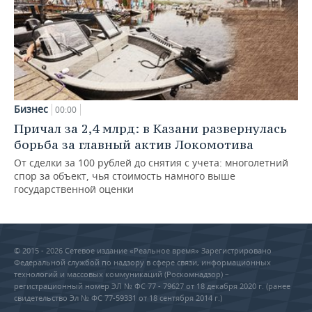
Бизнес
00:00
Причал за 2,4 млрд: в Казани развернулась
борьба за главный актив Локомотива
От сделки за 100 рублей до снятия с учета: многолетний
спор за объект, чья стоимость намного выше
государственной оценки
© 2015 - 2026 Сетевое издание «Реальное время» Зарегистрировано
Федеральной службой по надзору в сфере связи, информационных
технологий и массовых коммуникаций (Роскомнадзор) –
регистрационный номер ЭЛ № ФС 77 - 79627 от 18 декабря 2020 г. (ранее
свидетельство Эл № ФС 77-59331 от 18 сентября 2014 г.)