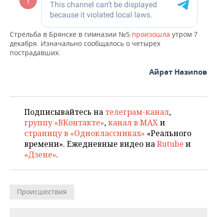
ВОДНЫЕ ВИДЫ СПОРТА
ОБРАЗОВАНИЕ
ХОККЕЙ С МЯЧОМ
ПРОИСШЕСТВИЯ
Стрельба в Брянске в гимназии №5
произошла
утром 7
декабря. Изначально сообщалось о четырех
пострадавших.
Айрат Назипов
Подписывайтесь на
телеграм-канал
,
группу «ВКонтакте»
,
канал в MAX
и
страницу в «Одноклассниках»
«Реального
времени». Ежедневные видео на
Rutube
и
«Дзене»
.
Происшествия