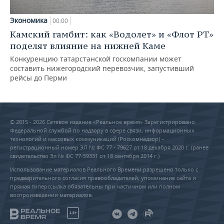
Экономика
00:00
Камский гамбит: как «Водолет» и «Флот РТ»
поделят влияние на нижней Каме
Конкуренцию татарстанской госкомпании может
составить нижегородский перевозчик, запустивший
рейсы до Перми
© 2015 - 2026 Сетевое издание «Реальное время» Зарегистрировано
Федеральной службой по надзору в сфере связи, информационных
технологий и массовых коммуникаций (Роскомнадзор) –
регистрационный номер ЭЛ № ФС 77 - 79627 от 18 декабря 2020 г. (ранее
свидетельство Эл № ФС 77-59331 от 18 сентября 2014 г.)
Использование материалов Реального Времени разрешено только с
предварительного согласия правообладателей, упоминание сайта и
прямая гиперссылка обязательны при частичном или полном
воспроизведении материалов.
18+