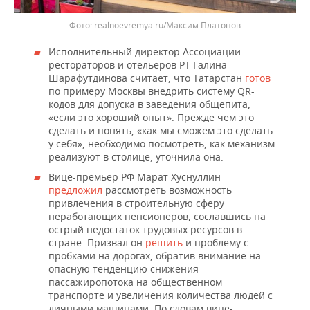
realnoevremya.ru/Максим Платонов
Исполнительный директор Ассоциации
рестораторов и отельеров РТ Галина
Шарафутдинова считает, что Татарстан
готов
по примеру Москвы внедрить систему QR-
кодов для допуска в заведения общепита,
«если это хороший опыт». Прежде чем это
сделать и понять, «как мы сможем это сделать
у себя», необходимо посмотреть, как механизм
реализуют в столице, уточнила она.
Вице-премьер РФ Марат Хуснуллин
предложил
рассмотреть возможность
привлечения в строительную сферу
неработающих пенсионеров, сославшись на
острый недостаток трудовых ресурсов в
стране. Призвал он
решить
и проблему с
пробками на дорогах, обратив внимание на
опасную тенденцию снижения
пассажиропотока на общественном
транспорте и увеличения количества людей с
личными машинами. По словам вице-