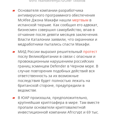
realnoevremya.ru/Олег Тихонов
Основателя компании-разработчика
антивирусного программного обеспечения
McAfee Джона Макафи нашли
мертвым
в
испанской тюрьме. Как сообщил его адвокат,
бизнесмен совершил самоубийство, впав в
отчаяние после девяти месяцев заключения.
Власти Каталонии заявили, что охранники и
медработники пытались спасти Макафи.
МИД России выразил решительный
протест
послу Великобритании в связи с опасным и
провокационным нарушением российских
границ эсминцем Defender в Черном море. В
случае повторения подобных действий вся
ответственность за их возможные
последствия будет полностью лежать на
британской стороне, предупредили в
ведомстве.
В ЮАР произошла, предположительно,
крупнейшая криптоафера в мире. Там вместе
пропали основатели криптовалютной
инвестиционной компании Africrypt и 69 тыс.