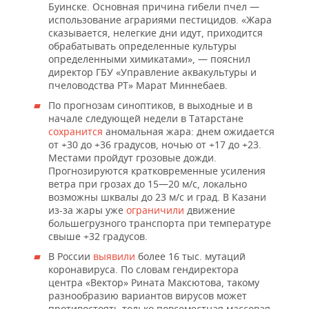
НЕФТЕХИМИЯ
Буинске. Основная причина гибели пчел —
использование аграриями пестицидов. «Жара
РОЗНИЧНАЯ ТОРГОВЛЯ
НОВОСТИ ТЕХНОЛОГИЙ
МЕРОПРИЯТИЯ
сказывается, нелегкие дни идут, приходится
НЕФТЬ
обрабатывать определенные культуры
ТРАНСПОРТ
IT
НОВОСТИ МЕРОПРИЯТИЙ
СПОРТ
определенными химикатами», — пояснил
ОПК
директор ГБУ «Управление аквакультуры и
пчеловодства РТ» Марат Миннебаев.
УСЛУГИ
МЕДИА
ВЫЕЗДНАЯ РЕДАКЦИЯ
НОВОСТИ СПОРТА
ОБЩЕСТВО
ЭНЕРГЕТИКА
По прогнозам синоптиков, в выходные и в
начале следующей недели в Татарстане
ТЕЛЕКОММУНИКАЦИИ
БИЗНЕС-БРАНЧИ
ФУТБОЛ
НОВОСТИ ОБЩЕСТВА
ФОТОГАЛЕРЕЯ
сохранится
аномальная жара: днем ожидается
от +30 до +36 градусов, ночью от +17 до +23.
ONLINE-КОНФЕРЕНЦИИ
ХОККЕЙ
ВЛАСТЬ
СЮЖЕТЫ
Местами пройдут грозовые дожди.
Прогнозируются кратковременные усиления
ОТКРЫТАЯ ЛЕКЦИЯ
БАСКЕТБОЛ
ИНФРАСТРУКТУРА
ветра при грозах до 15—20 м/с, локально
СПРАВОЧНИК
возможны шквалы до 23 м/с и град. В Казани
из-за жары уже
ограничили
движение
ВОЛЕЙБОЛ
ИСТОРИЯ
СПИСОК ПЕРСОН
ПОЛНАЯ ВЕРСИЯ
большегрузного транспорта при температуре
свыше +32 градусов.
КИБЕРСПОРТ
КУЛЬТУРА
СПИСОК КОМПАНИЙ
В России
выявили
более 16 тыс. мутаций
коронавируса. По словам гендиректора
ФИГУРНОЕ КАТАНИЕ
МЕДИЦИНА
центра «Вектор» Рината Максютова, такому
разнообразию вариантов вирусов может
противостоять только повсеместная массовая