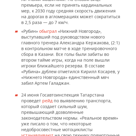
премьера, если не принять кардинальных
мер, к 2030 году средняя скорость движения
на дорогах в агломерациях может сократиться
в 2,5 раза — до 7 км/ч.
«Рубин»
обыграл
«Нижний Новгород»,
выступавший под руководством нового
главного тренера Александра Кержакова, (2:1)
в контрольном матче в ходе тренировочного
сбора в Казани. Все голы были забиты во
втором тайме игры, когда на поле вышли
игроки ближайшего резерва. В составе
«Рубина» дублем отметился Кирилл Косарев, у
«Нижнего Новгорода» единственный мяч
забил Артем Галаджан.
24 июня Госавтоинспекция Татарстана
проведет
рейд
по выявлению транспорта,
который создает сильный шум,
превышающий дозволенные
законодательством нормы. «Реальное время»
уже писало о том, что некоторые
недобросовестные мотоциклисты
устанавливают
на свою технику прямоточные