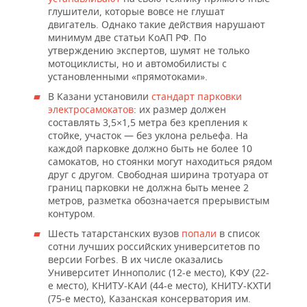
глушители, которые вовсе не глушат
двигатель. Однако такие действия нарушают
минимум две статьи КоАП РФ. По
утверждению экспертов, шумят не только
мотоциклисты, но и автомобилисты с
установленными «прямотоками».
В Казани установили
стандарт парковки
электросамокатов
: их размер должен
составлять 3,5×1,5 метра без крепления к
стойке, участок — без уклона рельефа. На
каждой парковке должно быть не более 10
самокатов, но стоянки могут находиться рядом
друг с другом. Свободная ширина тротуара от
границ парковки не должна быть менее 2
метров, разметка обозначается прерывистым
контуром.
Шесть татарстанских вузов
попали
в список
сотни лучших российских университетов по
версии Forbes. В их числе оказались
Университет Иннополис (12-е место), КФУ (22-
е место), КНИТУ-КАИ (44-е место), КНИТУ-КХТИ
(75-е место), Казанская консерватория им.