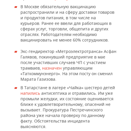
В Москве обязательную вакцинацию
распространили и на сферу доставки товаров
и продуктов питания, в том числе на
курьеров. Ранее ее ввели для работающих в
сферах услуг, торговли, общепита и других
отраслях. Работодателям необходимо
вакцинировать не менее 60% сотрудников.
Экс-гендиректор «Метроэлектротранса» Асфан
Галявов, покинувший предприятие в мае
после участивших случаев ЧП с участием
трамваев,
назначен
управляющим
«Таткоммунэнерго». На этом посту он сменил
Марата Газизова.
В Татарстане в лагере «Чайка» шестеро детей
напились
антисептика и отравились. Им уже
промыли желудки, их состояние оценивается
ближе к удовлетворительному, опасений не
вызывает. Прокуратура Пестречинского
района уже начала проверку по данному
факту. Обстоятельства инцидента
выясняются.