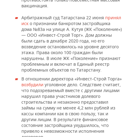
ВОДНЫЕ ВИДЫ СПОРТА
ОБРАЗОВАНИЕ
вакцинация.
ХОККЕЙ С МЯЧОМ
ПРОИСШЕСТВИЯ
Арбитражный суд Татарстана 22 июня
принял
иск
о признании банкротом застройщика
дома №83а на улице А. Кутуя (ЖК «Поколение»)
— ООО «Инвест-Строй Торг». Дом должны
были сдать в декабре 2020 года, но его
возведение остановилось на уровне десятого
этажа. Права около 100 граждан были
нарушены. В июле ЖК «Поколение» признают
проблемным и включат в Единый реестр
проблемных объектов по Татарстану.
В отношении директора «Инвест-Строй Торга»
возбудили
уголовное дело. Следствие считает,
что подозреваемый вместе с другими лицами
нарушил права участников долевого
строительства и незаконно предоставил
займы на сумму не менее 4,2 млн рублей из
кассы компании как в свою пользу, так и
другим лицам. В результате финансовое
состояние застройщика ухудшилось, что
привело к невозможности исполнения
договоров.