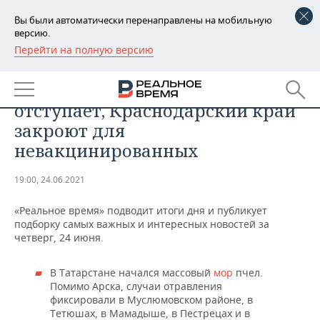
Вы были автоматически перенаправлены на мобильную
версию.
Перейти на полную версию
РЕГИОНЫ
Итоги дня: в Татарстане
БАШКОРТОСТАН
НОВОСТИ
массовый мор пчел, жара не
отступает, Краснодарский край
ТАТАРСТАН
АНАЛИТИКА
закроют для
невакцинированных
УДМУРТИЯ
НОВОСТИ АНАЛИТИКИ
ЭКОНОМИКА
19:00, 24.06.2021
ДЕКЛАРАЦИИ О ДОХОДАХ
НОВОСТИ ЭКОНОМИКИ
ПРОМЫШЛЕННОСТЬ
«Реальное время» подводит итоги дня и публикует
КОРОЛИ ГОСЗАКАЗА ПФО
ФИНАНСЫ
НОВОСТИ
НЕДВИЖИМОСТЬ
подборку самых важных и интересных новостей за
ПРОМЫШЛЕННОСТИ
четверг, 24 июня.
ВУЗЫ ТАТАРСТАНА
БАНКИ
НОВОСТИ НЕДВИЖИМОСТИ
АВТО
АГРОПРОМ
В Татарстане начался массовый
мор
пчел.
КОМУ ПРИНАДЛЕЖАТ
БЮДЖЕТ
НОВОСТИ АВТО
БИЗНЕС
Помимо Арска, случаи отравления
ТОРГОВЫЕ ЦЕНТРЫ
МАШИНОСТРОЕНИЕ
фиксировали в Муслюмовском районе, в
ТАТАРСТАНА
ИНВЕСТИЦИИ
НОВОСТИ БИЗНЕСА
Тетюшах, в Мамадыше, в Пестрецах и в
ТЕХНОЛОГИИ