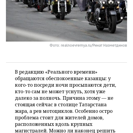
НЕФТЕХИМИЯ
РОЗНИЧНАЯ ТОРГОВЛЯ
НОВОСТИ ТЕХНОЛОГИЙ
МЕРОПРИЯТИЯ
НЕФТЬ
ТРАНСПОРТ
IT
НОВОСТИ МЕРОПРИЯТИЙ
СПОРТ
ОПК
УСЛУГИ
МЕДИА
ВЫЕЗДНАЯ РЕДАКЦИЯ
НОВОСТИ СПОРТА
ОБЩЕСТВО
ЭНЕРГЕТИКА
Фото: realnoevremya.ru/Ринат Назметдинов
ТЕЛЕКОММУНИКАЦИИ
БИЗНЕС-БРАНЧИ
ФУТБОЛ
НОВОСТИ ОБЩЕСТВА
ФОТОГАЛЕРЕЯ
ONLINE-КОНФЕРЕНЦИИ
ХОККЕЙ
ВЛАСТЬ
СЮЖЕТЫ
В редакцию «Реального времени»
обращаются обеспокоенные казанцы: у
ОТКРЫТАЯ ЛЕКЦИЯ
БАСКЕТБОЛ
ИНФРАСТРУКТУРА
СПРАВОЧНИК
кого-то посреди ночи просыпаются дети,
кто-то сам не может уснуть, хотя уже
ВОЛЕЙБОЛ
ИСТОРИЯ
СПИСОК ПЕРСОН
ПОЛНАЯ ВЕРСИЯ
далеко за полночь. Причина этому — не
стоящая сейчас в столице Татарстана
КИБЕРСПОРТ
КУЛЬТУРА
СПИСОК КОМПАНИЙ
жара, а рев мотоциклов. Особенно остро
проблема стоит для жителей домов,
ФИГУРНОЕ КАТАНИЕ
МЕДИЦИНА
расположенных вдоль крупных
магистралей. Можно ли наконец решить