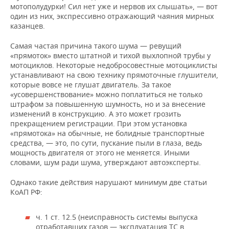
мотополудурки! Сил нет уже и нервов их слышать», — вот
один из них, экспрессивно отражающий чаяния мирных
казанцев.
Самая частая причина такого шума — ревущий
«прямоток» вместо штатной и тихой выхлопной трубы у
мотоциклов. Некоторые недобросовестные мотоциклисты
устанавливают на свою технику прямоточные глушители,
которые вовсе не глушат двигатель. За такое
«усовершенствование» можно поплатиться не только
штрафом за повышенную шумность, но и за внесение
изменений в конструкцию. А это может грозить
прекращением регистрации. При этом установка
«прямотока» на обычные, не болидные транспортные
средства, — это, по сути, пускание пыли в глаза, ведь
мощность двигателя от этого не меняется. Иными
словами, шум ради шума, утверждают автоэксперты.
Однако такие действия нарушают минимум две статьи
КоАП РФ:
ч. 1 ст. 12.5 (неисправность системы выпуска
отработавших газов — эксплуатация ТС в