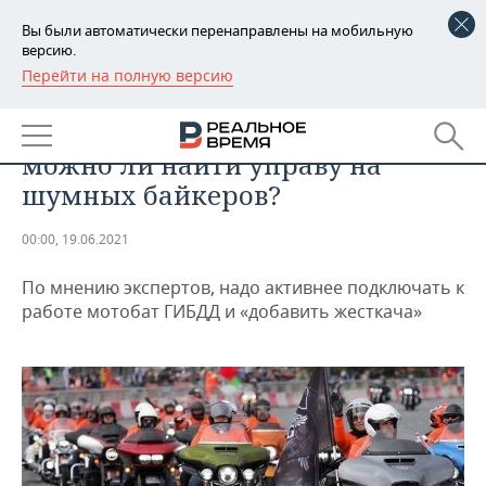
Вы были автоматически перенаправлены на мобильную
версию.
Перейти на полную версию
РЕГИОНЫ
АВТО
Рев мотоциклов по ночам:
БАШКОРТОСТАН
НОВОСТИ
можно ли найти управу на
ТАТАРСТАН
АНАЛИТИКА
шумных байкеров?
УДМУРТИЯ
НОВОСТИ АНАЛИТИКИ
ЭКОНОМИКА
00:00, 19.06.2021
ДЕКЛАРАЦИИ О ДОХОДАХ
НОВОСТИ ЭКОНОМИКИ
ПРОМЫШЛЕННОСТЬ
По мнению экспертов, надо активнее подключать к
работе мотобат ГИБДД и «добавить жесткача»
КОРОЛИ ГОСЗАКАЗА ПФО
ФИНАНСЫ
НОВОСТИ
НЕДВИЖИМОСТЬ
ПРОМЫШЛЕННОСТИ
ВУЗЫ ТАТАРСТАНА
БАНКИ
НОВОСТИ НЕДВИЖИМОСТИ
АВТО
АГРОПРОМ
КОМУ ПРИНАДЛЕЖАТ
БЮДЖЕТ
НОВОСТИ АВТО
БИЗНЕС
ТОРГОВЫЕ ЦЕНТРЫ
МАШИНОСТРОЕНИЕ
ТАТАРСТАНА
ИНВЕСТИЦИИ
НОВОСТИ БИЗНЕСА
ТЕХНОЛОГИИ