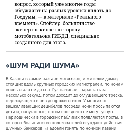
ВОДНЫЕ ВИДЫ СПОРТА
ОБРАЗОВАНИЕ
вопрос, который уже многие годы
обсуждают на разных уровнях вплоть до
ХОККЕЙ С МЯЧОМ
ПРОИСШЕСТВИЯ
Госдумы, — в материале «Реального
времени». Спойлер: большинство
экспертов кивает в сторону
мотобатальона ГИБДД, специально
созданного для этого.
«ШУМ РАДИ ШУМА»
В Казани в самом разгаре мотосезон, и жителям домов,
стоящих вдоль крупных городских магистралей, по ночам
вновь стало не до сна. Гул начинает нарастать за
несколько секунд, потом доходит до оглушающего треска,
переходящего в рев до дрожи стекол. У многих от
зашкаливающих децибелов посреди ночи просыпаются
дети и, напуганные, потом еще долго не могут уснуть.
Периодически в городских пабликах появляются посты, в
которых большинство пользователей осуждают действия
шумных байкеров. «Надоели гонять по ночной Казани