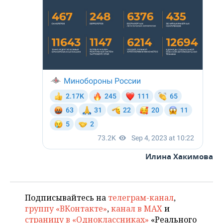
Илина Хакимова
Подписывайтесь на
телеграм-канал
,
группу «ВКонтакте»
,
канал в MAX
и
страницу в «Одноклассниках»
«Реального