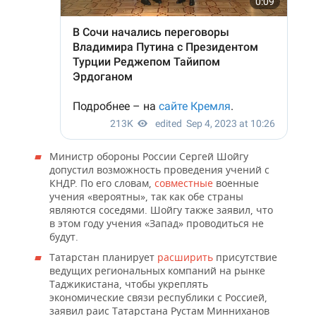
ВОДНЫЕ ВИДЫ СПОРТА
ОБРАЗОВАНИЕ
ХОККЕЙ С МЯЧОМ
ПРОИСШЕСТВИЯ
Министр обороны России Сергей Шойгу
допустил возможность проведения учений с
КНДР. По его словам,
совместные
военные
учения «вероятны», так как обе страны
являются соседями. Шойгу также заявил, что
в этом году учения «Запад» проводиться не
будут.
Татарстан планирует
расширить
присутствие
ведущих региональных компаний на рынке
Таджикистана, чтобы укреплять
экономические связи республики с Россией,
заявил раис Татарстана Рустам Минниханов