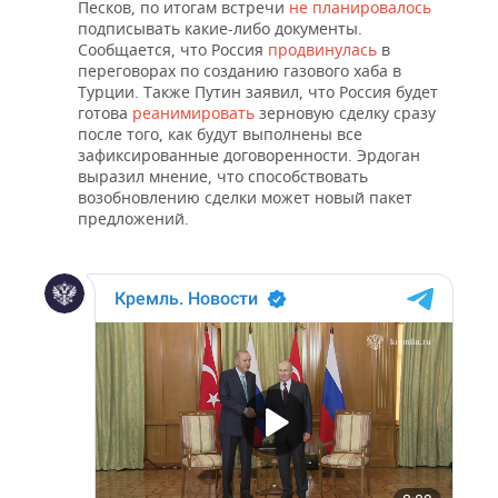
НЕФТЕХИМИЯ
Песков, по итогам встречи
не планировалось
подписывать какие-либо документы.
РОЗНИЧНАЯ ТОРГОВЛЯ
НОВОСТИ ТЕХНОЛОГИЙ
МЕРОПРИЯТИЯ
Сообщается, что Россия
продвинулась
в
НЕФТЬ
переговорах по созданию газового хаба в
ТРАНСПОРТ
IT
НОВОСТИ МЕРОПРИЯТИЙ
Турции. Также Путин заявил, что Россия будет
СПОРТ
ОПК
готова
реанимировать
зерновую сделку сразу
после того, как будут выполнены все
УСЛУГИ
МЕДИА
ВЫЕЗДНАЯ РЕДАКЦИЯ
НОВОСТИ СПОРТА
ОБЩЕСТВО
зафиксированные договоренности. Эрдоган
ЭНЕРГЕТИКА
выразил мнение, что способствовать
ТЕЛЕКОММУНИКАЦИИ
БИЗНЕС-БРАНЧИ
ФУТБОЛ
НОВОСТИ ОБЩЕСТВА
ФОТОГАЛЕРЕЯ
возобновлению сделки может новый пакет
предложений.
ONLINE-КОНФЕРЕНЦИИ
ХОККЕЙ
ВЛАСТЬ
СЮЖЕТЫ
ОТКРЫТАЯ ЛЕКЦИЯ
БАСКЕТБОЛ
ИНФРАСТРУКТУРА
СПРАВОЧНИК
ВОЛЕЙБОЛ
ИСТОРИЯ
СПИСОК ПЕРСОН
ПОЛНАЯ ВЕРСИЯ
КИБЕРСПОРТ
КУЛЬТУРА
СПИСОК КОМПАНИЙ
ФИГУРНОЕ КАТАНИЕ
МЕДИЦИНА