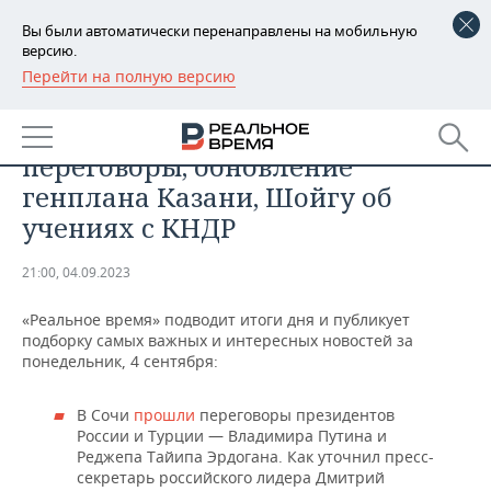
Вы были автоматически перенаправлены на мобильную
версию.
Перейти на полную версию
РЕГИОНЫ
ОБЩЕСТВО
Итоги дня: российско-турецкие
БАШКОРТОСТАН
НОВОСТИ
переговоры, обновление
ТАТАРСТАН
АНАЛИТИКА
генплана Казани, Шойгу об
учениях с КНДР
УДМУРТИЯ
НОВОСТИ АНАЛИТИКИ
ЭКОНОМИКА
21:00, 04.09.2023
ДЕКЛАРАЦИИ О ДОХОДАХ
НОВОСТИ ЭКОНОМИКИ
ПРОМЫШЛЕННОСТЬ
«Реальное время» подводит итоги дня и публикует
КОРОЛИ ГОСЗАКАЗА ПФО
ФИНАНСЫ
НОВОСТИ
НЕДВИЖИМОСТЬ
подборку самых важных и интересных новостей за
ПРОМЫШЛЕННОСТИ
понедельник, 4 сентября:
ВУЗЫ ТАТАРСТАНА
БАНКИ
НОВОСТИ НЕДВИЖИМОСТИ
АВТО
АГРОПРОМ
В Сочи
прошли
переговоры президентов
КОМУ ПРИНАДЛЕЖАТ
БЮДЖЕТ
НОВОСТИ АВТО
БИЗНЕС
России и Турции — Владимира Путина и
ТОРГОВЫЕ ЦЕНТРЫ
МАШИНОСТРОЕНИЕ
Реджепа Тайипа Эрдогана. Как уточнил пресс-
ТАТАРСТАНА
секретарь российского лидера Дмитрий
ИНВЕСТИЦИИ
НОВОСТИ БИЗНЕСА
ТЕХНОЛОГИИ