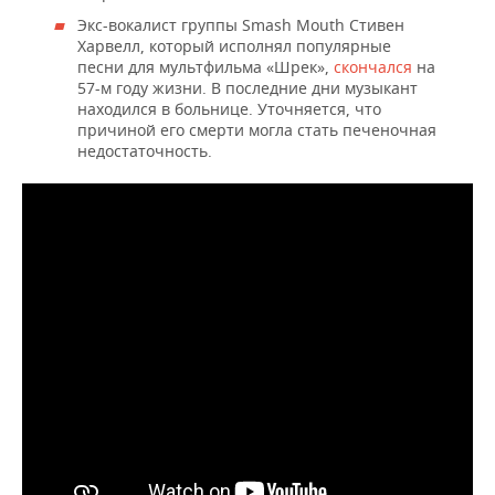
Экс-вокалист группы Smash Mouth Стивен
Харвелл, который исполнял популярные
песни для мультфильма «Шрек»,
скончался
на
57-м году жизни. В последние дни музыкант
находился в больнице. Уточняется, что
причиной его смерти могла стать печеночная
недостаточность.