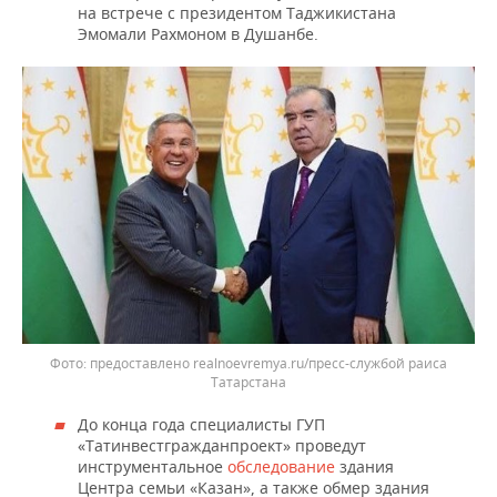
на встрече с президентом Таджикистана
Эмомали Рахмоном в Душанбе.
предоставлено realnoevremya.ru/пресс-службой раиса
Татарстана
До конца года специалисты ГУП
«Татинвестгражданпроект» проведут
инструментальное
обследование
здания
Центра семьи «Казан», а также обмер здания