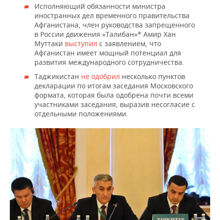
ВОДНЫЕ ВИДЫ СПОРТА
ОБРАЗОВАНИЕ
Исполняющий обязанности министра
иностранных дел временного правительства
ХОККЕЙ С МЯЧОМ
ПРОИСШЕСТВИЯ
Афганистана, член руководства запрещенного
в России движения «Талибан»* Амир Хан
Муттаки
выступил
с заявлением, что
Афганистан имеет мощный потенциал для
развития международного сотрудничества.
Таджикистан
не одобрил
несколько пунктов
декларации по итогам заседания Московского
формата, которая была одобрена почти всеми
участниками заседания, выразив несогласие с
отдельными положениями.