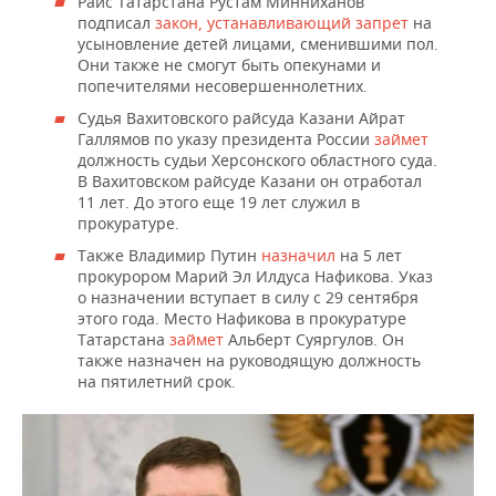
Раис Татарстана Рустам Минниханов
подписал
закон, устанавливающий запрет
на
усыновление детей лицами, сменившими пол.
Они также не смогут быть опекунами и
попечителями несовершеннолетних.
Судья Вахитовского райсуда Казани Айрат
Галлямов по указу президента России
займет
должность судьи Херсонского областного суда.
В Вахитовском райсуде Казани он отработал
11 лет. До этого еще 19 лет служил в
прокуратуре.
Также Владимир Путин
назначил
на 5 лет
прокурором Марий Эл Илдуса Нафикова. Указ
о назначении вступает в силу с 29 сентября
этого года. Место Нафикова в прокуратуре
Татарстана
займет
Альберт Суяргулов. Он
также назначен на руководящую должность
на пятилетний срок.