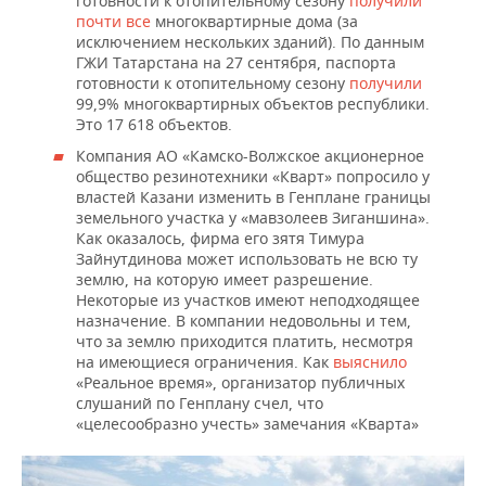
готовности к отопительному сезону
получили
почти все
многоквартирные дома (за
исключением нескольких зданий). По данным
ГЖИ Татарстана на 27 сентября, паспорта
готовности к отопительному сезону
получили
99,9% многоквартирных объектов республики.
Это 17 618 объектов.
Компания АО «Камско-Волжское акционерное
общество резинотехники «Кварт» попросило у
властей Казани изменить в Генплане границы
земельного участка у «мавзолеев Зиганшина».
Как оказалось, фирма его зятя Тимура
Зайнутдинова может использовать не всю ту
землю, на которую имеет разрешение.
Некоторые из участков имеют неподходящее
назначение. В компании недовольны и тем,
что за землю приходится платить, несмотря
на имеющиеся ограничения. Как
выяснило
«Реальное время», организатор публичных
слушаний по Генплану счел, что
«целесообразно учесть» замечания «Кварта»