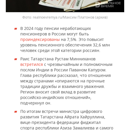
realnoevremya.ru/Максим Платонов (архив)
В 2024 году пенсии неработающих
пенсионеров в России могут быть
проиндексированы
на 7,5%. Это повысит
уровень пенсионного обеспечения 32,6 млн
человек среди этой категории россиян.
Раис Татарстана Рустам Минниханов
встретился
с чрезвычайным и полномочным
послом Индии в России Паваном Капуром.
Глава республики рассказал, что отношения
между странами «опираются на прочные
традиции дружбы и взаимного уважения.
Регион вносит свой вклад в развитие
российско-индийских отношений»,
подчеркнул он.
По итогам встречи министра цифрового
развития Татарстана Айрата Хайруллина,
вице-президента федерации фиджитал
спорта республики Азиза Замалиева и самого