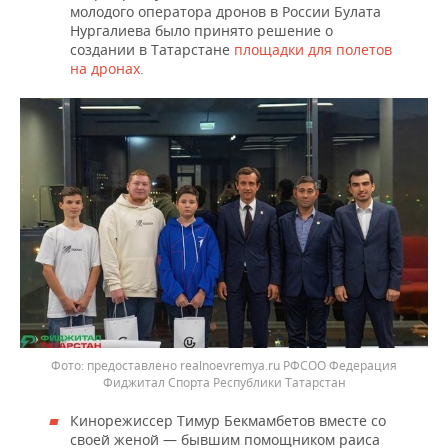
молодого оператора дронов в России Булата
Нургалиева было принято решение о
создании в Татарстане
площадки для полетов
на дронах
.
предоставлено realnoevremya.ru РФСОО Федерация
Фиджитал Спорта Республики Татарстан
Кинорежиссер Тимур Бекмамбетов вместе со
своей женой — бывшим помощником раиса