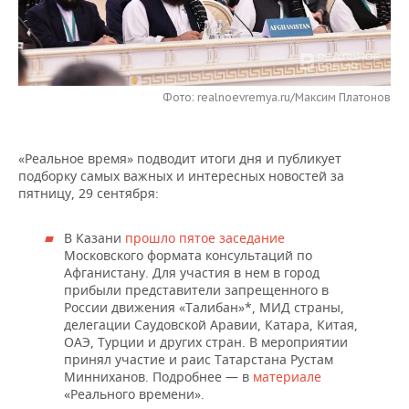
НЕФТЕХИМИЯ
РОЗНИЧНАЯ ТОРГОВЛЯ
НОВОСТИ ТЕХНОЛОГИЙ
МЕРОПРИЯТИЯ
НЕФТЬ
ТРАНСПОРТ
IT
НОВОСТИ МЕРОПРИЯТИЙ
СПОРТ
ОПК
Фото: realnoevremya.ru/Максим Платонов
УСЛУГИ
МЕДИА
ВЫЕЗДНАЯ РЕДАКЦИЯ
НОВОСТИ СПОРТА
ОБЩЕСТВО
ЭНЕРГЕТИКА
«Реальное время» подводит итоги дня и публикует
ТЕЛЕКОММУНИКАЦИИ
БИЗНЕС-БРАНЧИ
ФУТБОЛ
НОВОСТИ ОБЩЕСТВА
ФОТОГАЛЕРЕЯ
подборку самых важных и интересных новостей за
пятницу, 29 сентября:
ONLINE-КОНФЕРЕНЦИИ
ХОККЕЙ
ВЛАСТЬ
СЮЖЕТЫ
В Казани
прошло пятое заседание
ОТКРЫТАЯ ЛЕКЦИЯ
БАСКЕТБОЛ
ИНФРАСТРУКТУРА
СПРАВОЧНИК
Московского формата консультаций по
Афганистану. Для участия в нем в город
ВОЛЕЙБОЛ
ИСТОРИЯ
СПИСОК ПЕРСОН
ПОЛНАЯ ВЕРСИЯ
прибыли представители запрещенного в
России движения «Талибан»*, МИД страны,
делегации Саудовской Аравии, Катара, Китая,
КИБЕРСПОРТ
КУЛЬТУРА
СПИСОК КОМПАНИЙ
ОАЭ, Турции и других стран. В мероприятии
принял участие и раис Татарстана Рустам
ФИГУРНОЕ КАТАНИЕ
МЕДИЦИНА
Минниханов. Подробнее — в
материале
«Реального времени».