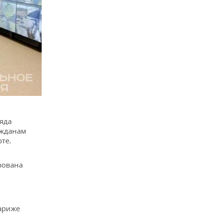
яда
ажданам
те.
рована
ариже