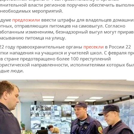
лнительной власти регионов поручено обеспечить выполн
 необходимых мероприятий.
сдуме
предложили
ввести штрафы для владельцев домашни
тных, отправляющих питомцев на самовыгул. Согласно
аботанным изменениям, безнадзорный выгул могут прирав
асыванию питомца на улицу.
22 году правоохранительные органы
пресекли
в России 22
тки нападения на учащихся и учителей школ. С февраля п
 в стране предотвращено более 100 преступлений
ористической направленности, исполнителями которых бы
дые люди.