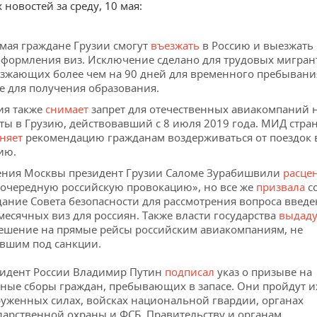
новостей за среду, 10 мая:
 мая граждане Грузии смогут
въезжать
в Россию и выезжать 
оформления виз. Исключение сделано для трудовых мигран
зжающих более чем на 90 дней для временного пребывания
е для получения образования.
ия также
снимает
запрет для отечественных авиакомпаний 
ты в Грузию, действовавший с 8 июля 2019 года. МИД стра
няет
рекомендацию гражданам воздерживаться от поездок 
ию.
ния Москвы президент Грузии Саломе Зурабишвили
расце
«очередную российскую провокацию», но все же
призвала
с
дание Совета безопасности для рассмотрения вопроса введ
месячных виз для россиян. Также власти государства
выдаду
ешение на прямые рейсы российским авиакомпаниям, не
вшим под санкции.
идент России Владимир Путин
подписал
указ о призыве на
ные сборы граждан, пребывающих в запасе. Они пройдут и
уженных силах, войсках национальной гвардии, органах
дарственной охраны и ФСБ. Правительству и органам