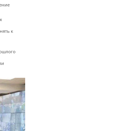
ение
х
нять к
рошлого
ли