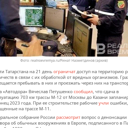
Фото: realnoevremya.ru/Ринат Назметдинов (архив)
ти Татарстана на 21 день
ограничат
доступ на территорию р
ичеств в связи с их обработкой от вредных организмов. Гр
ещается пребывать в них и проезжать через них на транспор
а «Автодора» Вячеслав Петушенко
сообщил
, что сдача в
луатацию 703 км трассы М-12 от Москвы до Казани заплани
онец 2023 года. При ее строительстве рабочие
учли
ошибки,
щенные на трассе М-11.
ральное собрание России
рассмотрит
вопрос о денонсации
вора об обычных вооружениях в Европе, подписанного в П