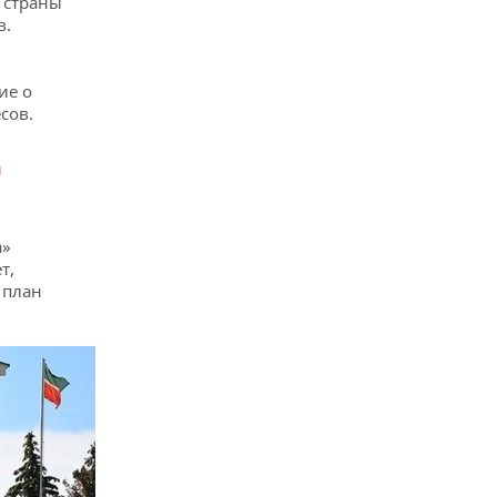
 страны
в.
ие о
сов.
л
а»
т,
план