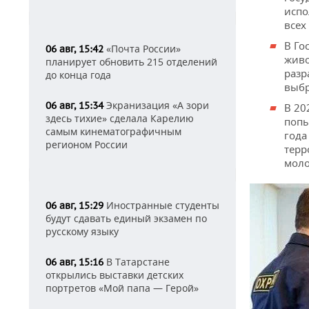
испо
всех
В Го
«Почта России»
06 авг, 15:42
живо
планирует обновить 215 отделений
разр
до конца года
выбр
Экранизация «А зори
06 авг, 15:34
В 20
здесь тихие» сделала Карелию
попы
самым кинематографичным
года
регионом России
терр
моло
Иностранные студенты
06 авг, 15:29
будут сдавать единый экзамен по
русскому языку
В Татарстане
06 авг, 15:16
открылись выставки детских
портретов «Мой папа — Герой»