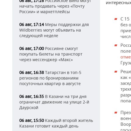
Российское вино могут
06 авг, 17:28
интересных 
начать продавать через «Почту
России» и маркетплейсы
С 15
Меры поддержки для
без 
06 авг, 17:14
Wildberries могут объявить на
прие
следующей неделе
числ
Росс
Россияне смогут
06 авг, 17:00
поле
покупать билеты на транспорт
отме
через мессенджер «Макс»
Груз
Реше
Татарстан в топ-5
06 авг, 16:38
как 
регионов по бронированиям
засе
посуточных квартир в августе
трех
разр
В Казани на три дня
06 авг, 16:35
попа
ограничат движение на улице 2-й
Даурской
През
воен
Каждый второй житель
06 авг, 15:50
Воор
Казани готовит каждый день
госу