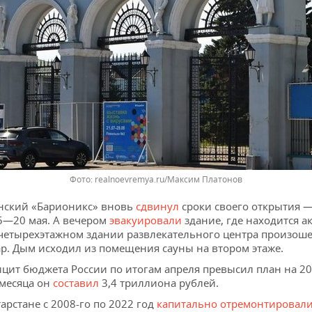
Фото: realnoevremya.ru/Максим Платонов
нский «Барионикс» вновь
сдвинул
сроки своего открытия —
5—20 мая. А вечером
эвакуировали
здание, где находится а
четырехэтажном здании развлекательного центра произош
р. Дым исходил из помещения сауны на втором этаже.
цит бюджета России по итогам апреля превысил план на 20
 месяца он
составил
3,4 триллиона рублей.
тарстане с 2008-го по 2022 год
капитально отремонтировал