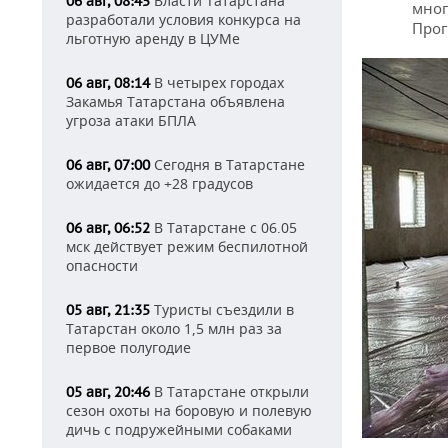
Власти Татарстана
06 авг, 08:45
мног
разработали условия конкурса на
Прог
льготную аренду в ЦУМе
В четырех городах
06 авг, 08:14
Закамья Татарстана объявлена
угроза атаки БПЛА
Сегодня в Татарстане
06 авг, 07:00
ожидается до +28 градусов
В Татарстане с 06.05
06 авг, 06:52
мск действует режим беспилотной
опасности
Туристы съездили в
05 авг, 21:35
Татарстан около 1,5 млн раз за
первое полугодие
В Татарстане открыли
05 авг, 20:46
сезон охоты на боровую и полевую
дичь с подружейными собаками