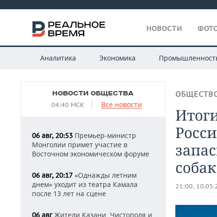
НОВОСТИ
ФОТО
Аналитика
Экономика
Промышленност
НОВОСТИ ОБЩЕСТВА
ОБЩЕСТВ
Все новости
04:40 МСК
Итоги
Росси
Премьер-министр
06 авг, 20:53
Монголии примет участие в
запа
Восточном экономическом форуме
собак
«Однажды летним
06 авг, 20:17
днем» уходит из театра Камала
21:00, 10.05
после 13 лет на сцене
Жители Казани, Чистополя и
06 авг