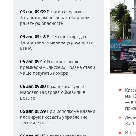
В пяти соседних с
06 авг, 09:39
Татарстаном регионах объявили
ракетную опасность
В четырех городах
06 авг, 09:18
Татарстана отменена угроза атаки
БПЛА
Россияне после
06 авг, 09:17
премьеры «Одиссеи» Нолана стали
чаще покупать Гомера
Казанского судью
06 авг, 09:00
Каза
Марселя Гафарова объявили в
на 1
розыск
— в 
пожа
При исполкоме Казани
06 авг, 08:59
планируют создать управление
Дефи
лесничества
За 4
В Та