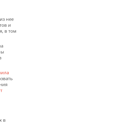
из нее
тов и
, в том
на
ны
в
нила
озвать
ения
т
х в