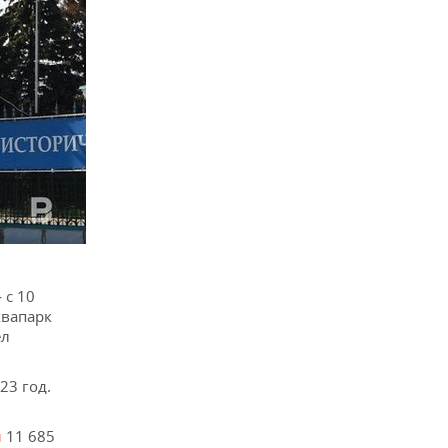
 с 10
квапарк
ел
23 год.
и
11 685