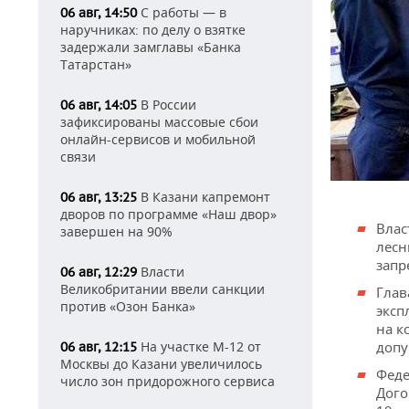
С работы — в
06 авг, 14:50
наручниках: по делу о взятке
задержали замглавы «Банка
Татарстан»
В России
06 авг, 14:05
зафиксированы массовые сбои
онлайн-сервисов и мобильной
связи
В Казани капремонт
06 авг, 13:25
дворов по программе «Наш двор»
Влас
завершен на 90%
лесн
запр
Власти
06 авг, 12:29
Великобритании ввели санкции
Глав
против «Озон Банка»
эксп
на к
На участке М-12 от
допу
06 авг, 12:15
Москвы до Казани увеличилось
Феде
число зон придорожного сервиса
Дого