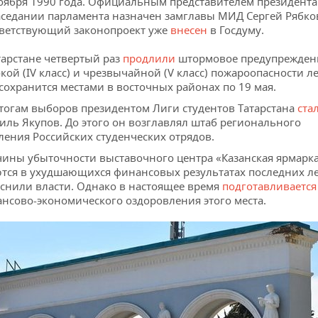
оября 1990 года. Официальным представителем президента
аседании парламента назначен замглавы МИД Сергей Рябко
ветствующий законопроект уже
внесен
в Госдуму.
тарстане четвертый раз
продлили
штормовое предупрежден
кой (IV класс) и чрезвычайной (V класс) пожароопасности ле
сохранится местами в восточных районах по 19 мая.
тогам выборов президентом Лиги студентов Татарстана
ста
ль Якупов. До этого он возглавлял штаб регионального
ления Российских студенческих отрядов.
ины убыточности выставочного центра «Казанская ярмарк
тся в ухудшающихся финансовых результатах последних ле
снили власти. Однако в настоящее время
подготавливается
нсово-экономического оздоровления этого места.