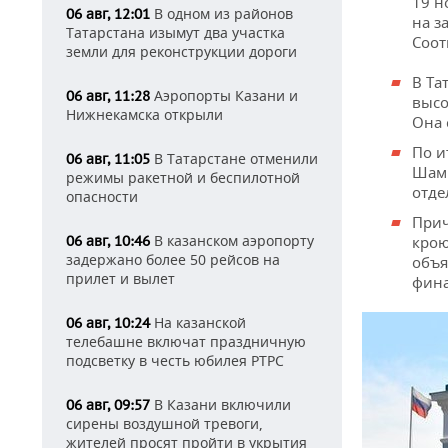
19 н
В одном из районов
06 авг, 12:01
на з
Татарстана изымут два участка
Соот
земли для реконструкции дороги
В Та
Аэропорты Казани и
06 авг, 11:28
высо
Нижнекамска открыли
Она 
По и
В Татарстане отменили
06 авг, 11:05
Шами
режимы ракетной и беспилотной
отде
опасности
Прич
В казанском аэропорту
06 авг, 10:46
крою
задержано более 50 рейсов на
объя
прилет и вылет
фина
На казанской
06 авг, 10:24
телебашне включат праздничную
подсветку в честь юбилея РТРС
В Казани включили
06 авг, 09:57
сирены воздушной тревоги,
жителей просят пройти в укрытия