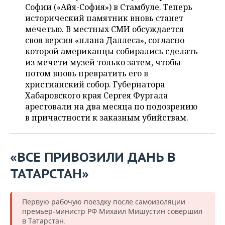
ВОДНЫЕ ВИДЫ СПОРТА
ОБРАЗОВАНИЕ
Софии («Айя-София») в Стамбуле. Теперь
исторический памятник вновь станет
ХОККЕЙ С МЯЧОМ
ПРОИСШЕСТВИЯ
мечетью. В местных СМИ обсуждается
своя версия «плана Даллеса», согласно
которой американцы собирались сделать
из мечети музей только затем, чтобы
потом вновь превратить его в
христианский собор. Губернатора
Хабаровского края Сергея Фургала
арестовали на два месяца по подозрению
в причастности к заказным убийствам.
«ВСЕ ПРИВОЗИЛИ ДАНЬ В
ТАТАРСТАН»
Первую рабочую поездку после самоизоляции
премьер-министр РФ Михаил Мишустин совершил
в Татарстан.