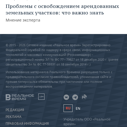
Проблемы с освобождением арендованных
земельных участков: что важно знать
Мнение эксперта
© 2015 - 2026 Сетевое издание «Реальное время» Зарегистрировано
Федеральной службой по надзору в сфере связи, информационных
технологий и массовых коммуникаций (Роскомнадзор) –
регистрационный номер ЭЛ № ФС 77 - 79627 от 18 декабря 2020 г. (ранее
свидетельство Эл № ФС 77-59331 от 18 сентября 2014 г.)
Использование материалов Реального Времени разрешено только с
предварительного согласия правообладателей, упоминание сайта и
прямая гиперссылка обязательны при частичном или полном
воспроизведении материалов.
18+
RU
EN
РЕДАКЦИЯ
РЕКЛАМА
Учредитель ООО «Реальное
ПРАВОВАЯ ИНФОРМАЦИЯ
время»