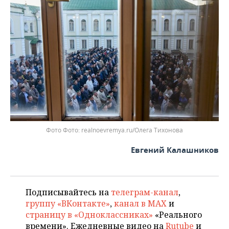
Фото
realnoevremya.ru/Олега Тихонова
Евгений Калашников
Подписывайтесь на
телеграм-канал
,
группу «ВКонтакте»
,
канал в MAX
и
страницу в «Одноклассниках»
«Реального
времени». Ежедневные видео на
Rutube
и