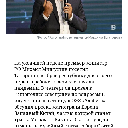
НЕФТЕХИМИЯ
РОЗНИЧНАЯ ТОРГОВЛЯ
НОВОСТИ ТЕХНОЛОГИЙ
МЕРОПРИЯТИЯ
НЕФТЬ
ТРАНСПОРТ
IT
НОВОСТИ МЕРОПРИЯТИЙ
СПОРТ
ОПК
УСЛУГИ
МЕДИА
ВЫЕЗДНАЯ РЕДАКЦИЯ
НОВОСТИ СПОРТА
ОБЩЕСТВО
Фото: Фото realnoevremya.ru/Максима Платонова
ЭНЕРГЕТИКА
ТЕЛЕКОММУНИКАЦИИ
БИЗНЕС-БРАНЧИ
ФУТБОЛ
НОВОСТИ ОБЩЕСТВА
ФОТОГАЛЕРЕЯ
На уходящей неделе премьер-министр
ONLINE-КОНФЕРЕНЦИИ
ХОККЕЙ
ВЛАСТЬ
СЮЖЕТЫ
РФ Михаил Мишустин посетил
Татарстан, выбрав республику для своего
ОТКРЫТАЯ ЛЕКЦИЯ
БАСКЕТБОЛ
ИНФРАСТРУКТУРА
СПРАВОЧНИК
первого рабочего визита с начала
пандемии. В четверг он провел в
ВОЛЕЙБОЛ
ИСТОРИЯ
СПИСОК ПЕРСОН
ПОЛНАЯ ВЕРСИЯ
Иннополисе совещание по вопросам IT-
индустрии, в пятницу в ОЭЗ «Алабуга»
КИБЕРСПОРТ
КУЛЬТУРА
СПИСОК КОМПАНИЙ
обсудил проект магистрали Европа —
Западный Китай, частью которой станет
ФИГУРНОЕ КАТАНИЕ
МЕДИЦИНА
трасса Москва — Казань. Власти Турции
отменили музейный статус собора Святой