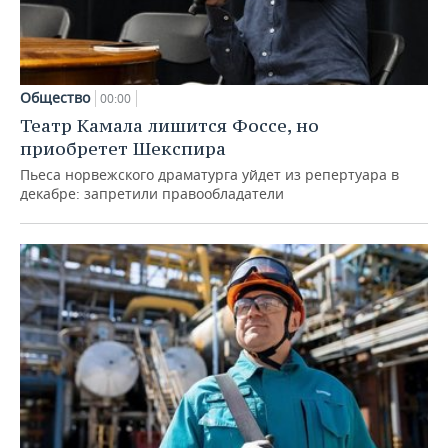
Общество
00:00
Театр Камала лишится Фоссе, но
приобретет Шекспира
Пьеса норвежского драматурга уйдет из репертуара в
декабре: запретили правообладатели