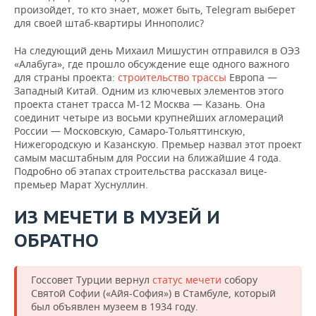
произойдет, то кто знает, может быть, Telegram выберет
для своей штаб-квартиры Иннополис?
На следующий день Михаил Мишустин отправился в ОЭЗ
«Алабуга», где прошло обсуждение еще одного важного
для страны проекта:
строительство трассы
Европа —
Западный Китай. Одним из ключевых элементов этого
проекта станет трасса М-12 Москва — Казань. Она
соединит четыре из восьми крупнейших агломераций
России — Московскую, Самаро-Тольяттинскую,
Нижегородскую и Казанскую. Премьер назвал этот проект
самым масштабным для России на ближайшие 4 года.
Подробно об этапах строительства рассказал вице-
премьер Марат Хуснуллин.
ИЗ МЕЧЕТИ В МУЗЕЙ И
ОБРАТНО
Госсовет Турции вернул
статус мечети
собору
Святой Софии («Айя-София») в Стамбуле, который
был объявлен музеем в 1934 году.