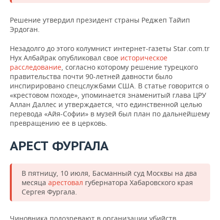
Решение утвердил президент страны Реджеп Тайип
Эрдоган.
Незадолго до этого колумнист интернет-газеты Star.com.tr
Нух Албайрак опубликовал свое
историческое
расследование
, согласно которому решение турецкого
правительства почти 90-летней давности было
инспирировано спецслужбами США. В статье говорится о
«крестовом походе», упоминается знаменитый глава ЦРУ
Аллан Даллес и утверждается, что единственной целью
перевода «Айя-Софии» в музей был план по дальнейшему
превращению ее в церковь.
АРЕСТ ФУРГАЛА
В пятницу, 10 июля, Басманный суд Москвы на два
месяца
арестовал
губернатора Хабаровского края
Сергея Фургала.
Чиновника подозревают в организации убийств