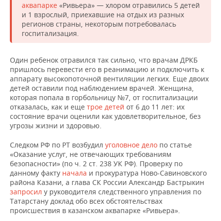
аквапарке
«Ривьера» — хлором отравились 5 детей
и 1 взрослый, приехавшие на отдых из разных
регионов страны, некоторым потребовалась
госпитализация.
Один ребенок отравился так сильно, что врачам ДРКБ
пришлось перевести его в реанимацию и подключить к
аппарату высокопоточной вентиляции легких. Еще двоих
детей оставили под наблюдением врачей. Женщина,
которая попала в горбольницу №7, от госпитализации
отказалась, как и еще
трое детей
от 6 до 11 лет: их
состояние врачи оценили как удовлетворительное, без
угрозы жизни и здоровью.
Следком РФ по РТ возбудил
уголовное дело
по статье
«Оказание услуг, не отвечающих требованиям
безопасности» (по ч. 2 ст. 238 УК РФ). Проверку по
данному факту
начала
и прокуратура Ново-Савиновского
района Казани, а глава СК России Александр Бастрыкин
запросил
у руководителя следственного управления по
Татарстану доклад обо всех обстоятельствах
происшествия в казанском аквапарке «Ривьера».