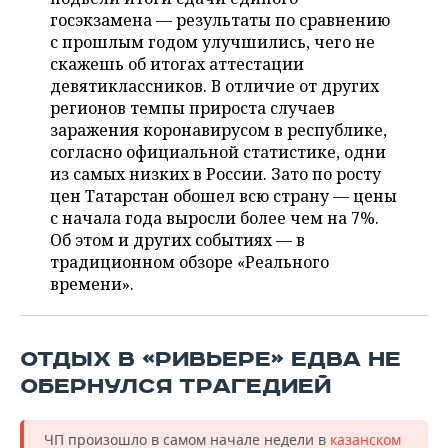
ВОДНЫЕ ВИДЫ СПОРТА
ОБРАЗОВАНИЕ
госэкзамена — результаты по сравнению
с прошлым годом улучшились, чего не
ХОККЕЙ С МЯЧОМ
ПРОИСШЕСТВИЯ
скажешь об итогах аттестации
девятиклассников. В отличие от других
регионов темпы прироста случаев
заражения коронавирусом в республике,
согласно официальной статистике, одни
из самых низких в России.
Зато по росту
цен Татарстан обошел всю страну — цены
с начала года выросли более чем на 7%.
Об этом и других событиях — в
традиционном обзоре «Реального
времени».
ОТДЫХ В «РИВЬЕРЕ» ЕДВА НЕ
ОБЕРНУЛСЯ ТРАГЕДИЕЙ
ЧП произошло в самом начале недели в
казанском