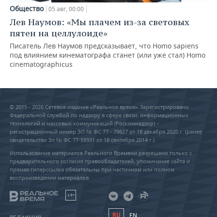
Общество
05 авг, 00:00
Лев Наумов: «Мы плачем из-за световых
пятен на целлулоиде»
Писатель Лев Наумов предсказывает, что Homo sapiens
под влиянием кинематографа станет (или уже стал) Homo
cinematographicus
© 2015 - 2026 Сетевое издание «Реальное время» Зарегистрировано
Федеральной службой по надзору в сфере связи, информационных
технологий и массовых коммуникаций (Роскомнадзор) –
регистрационный номер ЭЛ № ФС 77 - 79627 от 18 декабря 2020 г. (ранее
свидетельство Эл № ФС 77-59331 от 18 сентября 2014 г.)
Использование материалов Реального Времени разрешено только с
предварительного согласия правообладателей, упоминание сайта и
прямая гиперссылка обязательны при частичном или полном
воспроизведении материалов.
18+
RU
EN