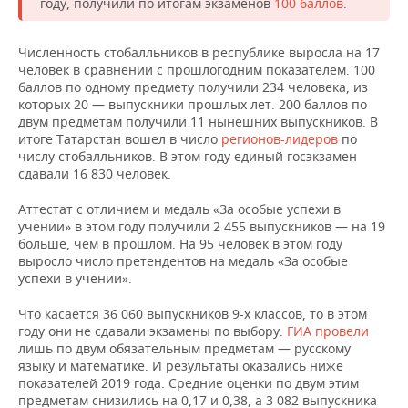
году, получили по итогам экзаменов
100 баллов
.
Численность стобалльников в республике выросла на 17
человек в сравнении с прошлогодним показателем. 100
баллов по одному предмету получили 234 человека, из
которых 20 — выпускники прошлых лет. 200 баллов по
двум предметам получили 11 нынешних выпускников. В
итоге Татарстан вошел в число
регионов-лидеров
по
числу стобалльников. В этом году единый госэкзамен
сдавали 16 830 человек.
Аттестат с отличием и медаль «За особые успехи в
учении» в этом году получили 2 455 выпускников — на 19
больше, чем в прошлом. На 95 человек в этом году
выросло число претендентов на медаль «За особые
успехи в учении».
Что касается 36 060 выпускников 9-х классов, то в этом
году они не сдавали экзамены по выбору.
ГИА провели
лишь по двум обязательным предметам — русскому
языку и математике. И результаты оказались ниже
показателей 2019 года. Средние оценки по двум этим
предметам снизились на 0,17 и 0,38, а 3 082 выпускника