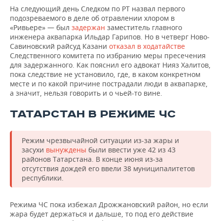
На следующий день Следком по РТ назвал первого
подозреваемого в деле об отравлении хлором в
«Ривьере» — был
задержан
заместитель главного
инженера аквапарка Ильдар Гарипов. Но в четверг Ново-
Савиновский райсуд Казани
отказал в ходатайстве
Следственного комитета по избранию меры пресечения
для задержанного. Как пояснил его адвокат Нияз Халитов,
пока следствие не установило, где, в каком конкретном
месте и по какой причине пострадали люди в аквапарке,
а значит, нельзя говорить и о чьей-то вине.
ТАТАРСТАН В РЕЖИМЕ ЧС
Режим чрезвычайной ситуации из-за жары и
засухи
вынуждены
были ввести уже 42 из 43
районов Татарстана. В конце июня из-за
отсутствия дождей его ввели 38 муниципалитетов
республики.
Режима ЧС пока избежал Дрожжановский район, но если
жара будет держаться и дальше, то под его действие