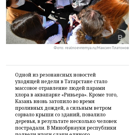
НЕФТЕХИМИЯ
РОЗНИЧНАЯ ТОРГОВЛЯ
НОВОСТИ ТЕХНОЛОГИЙ
МЕРОПРИЯТИЯ
НЕФТЬ
ТРАНСПОРТ
IT
НОВОСТИ МЕРОПРИЯТИЙ
СПОРТ
ОПК
УСЛУГИ
МЕДИА
ВЫЕЗДНАЯ РЕДАКЦИЯ
НОВОСТИ СПОРТА
ОБЩЕСТВО
ЭНЕРГЕТИКА
Фото: realnoevremya.ru/Максим Платонов
ТЕЛЕКОММУНИКАЦИИ
БИЗНЕС-БРАНЧИ
ФУТБОЛ
НОВОСТИ ОБЩЕСТВА
ФОТОГАЛЕРЕЯ
ONLINE-КОНФЕРЕНЦИИ
ХОККЕЙ
ВЛАСТЬ
СЮЖЕТЫ
Одной из резонансных новостей
ОТКРЫТАЯ ЛЕКЦИЯ
БАСКЕТБОЛ
ИНФРАСТРУКТУРА
СПРАВОЧНИК
уходящей недели в Татарстане стало
массовое отравление людей парами
ВОЛЕЙБОЛ
ИСТОРИЯ
СПИСОК ПЕРСОН
хлора в аквапарке «Ривьера».
Кроме того,
ПОЛНАЯ ВЕРСИЯ
Казань вновь затопило во время
проливных дождей, а сильным ветром
КИБЕРСПОРТ
КУЛЬТУРА
СПИСОК КОМПАНИЙ
сорвало крыши со зданий, повалило
деревья, в результате несколько человек
ФИГУРНОЕ КАТАНИЕ
МЕДИЦИНА
пострадали. В Минобрнауки республики
подвели итоги сдачи единого