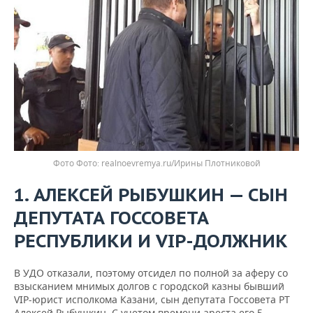
Фото
realnoevremya.ru/Ирины Плотниковой
1. АЛЕКСЕЙ РЫБУШКИН — СЫН
ДЕПУТАТА ГОССОВЕТА
РЕСПУБЛИКИ И VIP-ДОЛЖНИК
В УДО отказали, поэтому отсидел по полной за аферу со
взысканием мнимых долгов с городской казны бывший
VIP-юрист исполкома Казани, сын депутата Госсовета РТ
Алексей Рыбушкин. С учетом времени ареста его 5-