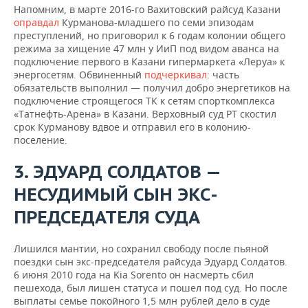
Напомним, в марте 2016-го Вахитовский райсуд Казани
оправдал
Курманова-младшего по семи эпизодам
преступлений, но приговорил к 6 годам колонии общего
режима за хищение 47 млн у ИиП под видом аванса на
подключение первого в Казани гипермаркета «Леруа» к
энергосетям. Обвиненный
подчеркивал
: часть
обязательств выполнил — получил добро энергетиков на
подключение строящегося ТК к сетям спорткомплекса
«Татнефть-Арена» в Казани. Верховный суд РТ скостил
срок Курманову вдвое и отправил его в колонию-
поселение.
3. ЭДУАРД СОЛДАТОВ —
НЕСУДИМЫЙ СЫН ЭКС-
ПРЕДСЕДАТЕЛЯ СУДА
Лишился мантии, но сохранил свободу после пьяной
поездки сын экс-председателя райсуда Эдуард Солдатов.
6 июня 2010 года на Kia Sorento он насмерть сбил
пешехода, был лишен статуса и пошел под суд. Но после
выплаты семье покойного 1,5 млн рублей дело в суде