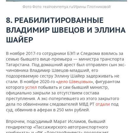
Фото
realnoevremya.ru/Ирины Плотниковой
8. РЕАБИЛИТИРОВАННЫЕ
ВЛАДИМИР ШВЕЦОВ И ЭЛЛИНА
ШАЙЕР
В ноябре 2017-го сотрудники БЭП и Следкома взялись за
семью бывшего вице-премьера — министра транспорта
Татарстана. Под домашний арест был отправлен сын экс-
чиновника Владимир Швецов-младший, его
подозреваемую сестру Эллину Шайер задерживать не
стали. В ноябре 2020-го «
дело Швецовых
», фигурантом
которого
успел
побывать и сам бывший министр,
официально закрыли за отсутствием состава
преступления. А экс-потерпевшего из этого закрытого
дела по обвинениям следователей МВД РТ
отдали
под
суд, обвинив в аферах в 250 млн рублей.
Впрочем, подсудимый Марат Исламов, бывший
гендиректор «Пассажирского автотранспортного
комбината» и «ФК «Дорстройинвест» продолжает