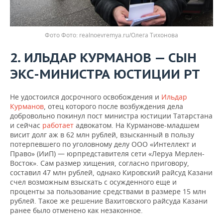
Фото
realnoevremya.ru/Олега Тихонова
2. ИЛЬДАР КУРМАНОВ — СЫН
ЭКС-МИНИСТРА ЮСТИЦИИ РТ
Не удостоился досрочного освобождения и
Ильдар
Курманов
, отец которого после возбуждения дела
добровольно покинул пост министра юстиции Татарстана
и сейчас
работает
адвокатом. На Курманове-младшем
висит долг аж в 62 млн рублей, взысканный в пользу
потерпевшего по уголовному делу ООО «Интеллект и
Право» (ИиП) — юрпредставителя сети «Леруа Мерлен-
Восток». Сам размер хищения, согласно приговору,
составил 47 млн рублей, однако Кировский райсуд Казани
счел возможным взыскать с осужденного еще и
проценты за пользование средствами в размере 15 млн
рублей. Такое же решение Вахитовского райсуда Казани
ранее было отменено как незаконное.