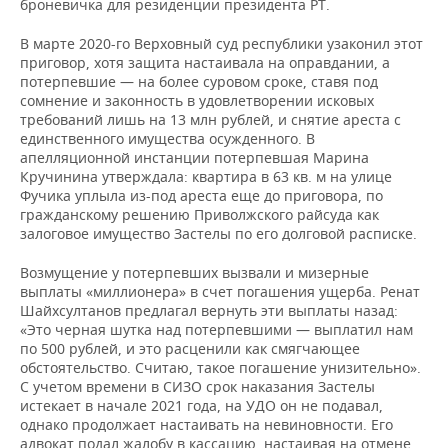
броневичка для резиденции президента РТ.
В марте 2020-го Верховный суд республики узаконил этот
приговор, хотя защита настаивала на оправдании, а
потерпевшие — на более суровом сроке, ставя под
сомнение и законность в удовлетворении исковых
требований лишь на 13 млн рублей, и снятие ареста с
единственного имущества осужденного. В
апелляционной инстанции потерпевшая Марина
Кручинина утверждала: квартира в 63 кв. м на улице
Фучика уплыла из-под ареста еще до приговора, по
гражданскому решению Приволжского райсуда как
залоговое имущество Застелы по его долговой расписке.
Возмущение у потерпевших вызвали и мизерные
выплаты «миллионера» в счет погашения ущерба. Ренат
Шайхсултанов предлагал вернуть эти выплаты назад:
«Это черная шутка над потерпевшими — выплатил нам
по 500 рублей, и это расценили как смягчающее
обстоятельство. Считаю, такое погашение унизительно».
С учетом времени в СИЗО срок наказания Застелы
истекает в начале 2021 года, на УДО он не подавал,
однако продолжает настаивать на невиновности. Его
адвокат подал жалобу в кассацию, настаивая на отмене