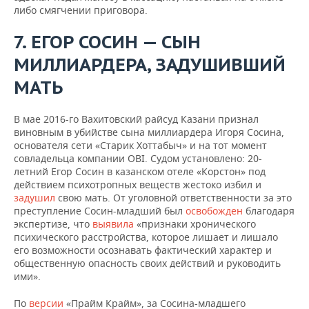
либо смягчении приговора.
7. ЕГОР СОСИН — СЫН
МИЛЛИАРДЕРА, ЗАДУШИВШИЙ
МАТЬ
В мае 2016-го Вахитовский райсуд Казани признал
виновным в убийстве сына миллиардера Игоря Сосина,
основателя сети «Старик Хоттабыч» и на тот момент
совладельца компании OBI. Судом установлено: 20-
летний Егор Сосин в казанском отеле «Корстон» под
действием психотропных веществ жестоко избил и
задушил
свою мать. От уголовной ответственности за это
преступление Сосин-младший был
освобожден
благодаря
экспертизе, что
выявила
«признаки хронического
психического расстройства, которое лишает и лишало
его возможности осознавать фактический характер и
общественную опасность своих действий и руководить
ими».
По
версии
«Прайм Крайм», за Сосина-младшего