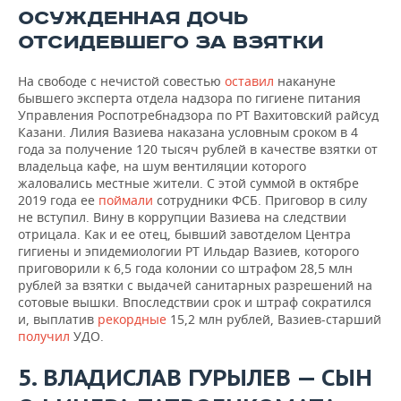
ОСУЖДЕННАЯ ДОЧЬ
ОТСИДЕВШЕГО ЗА ВЗЯТКИ
На свободе с нечистой совестью
оставил
накануне
бывшего эксперта отдела надзора по гигиене питания
Управления Роспотребнадзора по РТ Вахитовский райсуд
Казани. Лилия Вазиева наказана условным сроком в 4
года за получение 120 тысяч рублей в качестве взятки от
владельца кафе, на шум вентиляции которого
жаловались местные жители. С этой суммой в октябре
2019 года ее
поймали
сотрудники ФСБ. Приговор в силу
не вступил. Вину в коррупции Вазиева на следствии
отрицала. Как и ее отец, бывший завотделом Центра
гигиены и эпидемиологии РТ Ильдар Вазиев, которого
приговорили к 6,5 года колонии со штрафом 28,5 млн
рублей за взятки с выдачей санитарных разрешений на
сотовые вышки. Впоследствии срок и штраф сократился
и, выплатив
рекордные
15,2 млн рублей, Вазиев-старший
получил
УДО.
5. ВЛАДИСЛАВ ГУРЫЛЕВ — СЫН