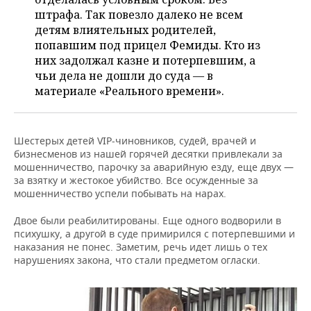
ВОДНЫЕ ВИДЫ СПОРТА
ОБРАЗОВАНИЕ
штрафа. Так повезло далеко не всем
детям влиятельных родителей,
ХОККЕЙ С МЯЧОМ
ПРОИСШЕСТВИЯ
попавшим под прицел Фемиды. Кто из
них задолжал казне и потерпевшим, а
чьи дела не дошли до суда — в
материале «Реального времени».
Шестерых детей VIP-чиновников, судей, врачей и
бизнесменов из нашей горячей десятки привлекали за
мошенничество, парочку за аварийную езду, еще двух —
за взятку и жестокое убийство. Все осужденные за
мошенничество успели побывать на нарах.
Двое были реабилитированы. Еще одного водворили в
психушку, а другой в суде примирился с потерпевшими и
наказания не понес. Заметим, речь идет лишь о тех
нарушениях закона, что стали предметом огласки.