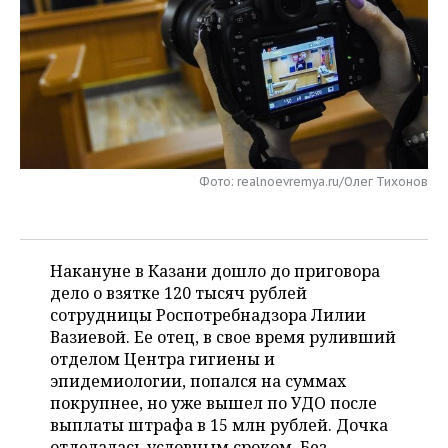
НЕФТЕХИМИЯ
РОЗНИЧНАЯ ТОРГОВЛЯ
НОВОСТИ ТЕХНОЛОГИЙ
МЕРОПРИЯТИЯ
НЕФТЬ
ТРАНСПОРТ
IT
НОВОСТИ МЕРОПРИЯТИЙ
СПОРТ
ОПК
УСЛУГИ
МЕДИА
ВЫЕЗДНАЯ РЕДАКЦИЯ
НОВОСТИ СПОРТА
ОБЩЕСТВО
ЭНЕРГЕТИКА
ТЕЛЕКОММУНИКАЦИИ
БИЗНЕС-БРАНЧИ
ФУТБОЛ
НОВОСТИ ОБЩЕСТВА
ФОТОГАЛЕРЕЯ
Фото: realnoevremya.ru/Олег Тихонов
ONLINE-КОНФЕРЕНЦИИ
ХОККЕЙ
ВЛАСТЬ
СЮЖЕТЫ
ОТКРЫТАЯ ЛЕКЦИЯ
БАСКЕТБОЛ
ИНФРАСТРУКТУРА
СПРАВОЧНИК
Накануне в Казани дошло до приговора
дело о взятке 120 тысяч рублей
ВОЛЕЙБОЛ
ИСТОРИЯ
СПИСОК ПЕРСОН
сотрудницы Роспотребнадзора Лилии
ПОЛНАЯ ВЕРСИЯ
Вазиевой. Ее отец, в свое время руливший
отделом Центра гигиены и
КИБЕРСПОРТ
КУЛЬТУРА
СПИСОК КОМПАНИЙ
эпидемиологии, попался на суммах
покрупнее, но уже вышел по УДО после
ФИГУРНОЕ КАТАНИЕ
МЕДИЦИНА
выплаты штрафа в 15 млн рублей. Дочка
отделалась условным сроком. Без