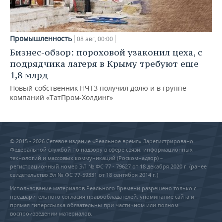
Промышленность
08 авг, 00:00
Бизнес-обзор: пороховой узаконил цеха, с
подрядчика лагеря в Крыму требуют еще
1,8 млрд
Новый собственник НЧТЗ получил долю и в группе
компаний «ТатПром-Холдинг»
© 2015 - 2026 Сетевое издание «Реальное время» Зарегистрировано
Федеральной службой по надзору в сфере связи, информационных
технологий и массовых коммуникаций (Роскомнадзор) –
регистрационный номер ЭЛ № ФС 77 - 79627 от 18 декабря 2020 г. (ранее
свидетельство Эл № ФС 77-59331 от 18 сентября 2014 г.)
Использование материалов Реального Времени разрешено только с
предварительного согласия правообладателей, упоминание сайта и
прямая гиперссылка обязательны при частичном или полном
воспроизведении материалов.