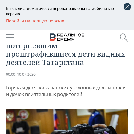
Вы были автоматически перенаправлены на мобильную
версию.
Перейти на полную версию
РЕГИОНЫ
ПРОИСШЕСТВИЯ
Сколько задолжали
БАШКОРТОСТАН
НОВОСТИ
потерпевшим
ТАТАРСТАН
АНАЛИТИКА
проштрафившиеся дети видных
деятелей Татарстана
УДМУРТИЯ
НОВОСТИ АНАЛИТИКИ
ЭКОНОМИКА
00:00, 10.07.2020
ДЕКЛАРАЦИИ О ДОХОДАХ
НОВОСТИ ЭКОНОМИКИ
ПРОМЫШЛЕННОСТЬ
Горячая десятка казанских уголовных дел сыновей
КОРОЛИ ГОСЗАКАЗА ПФО
ФИНАНСЫ
НОВОСТИ
НЕДВИЖИМОСТЬ
и дочек влиятельных родителей
ПРОМЫШЛЕННОСТИ
ВУЗЫ ТАТАРСТАНА
БАНКИ
НОВОСТИ НЕДВИЖИМОСТИ
АВТО
АГРОПРОМ
КОМУ ПРИНАДЛЕЖАТ
БЮДЖЕТ
НОВОСТИ АВТО
БИЗНЕС
ТОРГОВЫЕ ЦЕНТРЫ
МАШИНОСТРОЕНИЕ
ТАТАРСТАНА
ИНВЕСТИЦИИ
НОВОСТИ БИЗНЕСА
ТЕХНОЛОГИИ