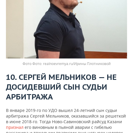
Фото
realnoevremya.ru/Ирины Плотниковой
10. СЕРГЕЙ МЕЛЬНИКОВ — НЕ
ДОСИДЕВШИЙ СЫН СУДЬИ
АРБИТРАЖА
В январе 2019-го по УДО вышел 24-летний сын судьи
арбитража Сергей Мельников, оказавшийся за решеткой
в июне 2018-го. Тогда Ново-Савиновский райсуд Казани
признал
его виновным в пьяной аварии с гибелью
пассажира и тяжелыми травмами еще четырех человек,