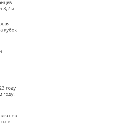
анцев
 3,2 и
рвая
а кубок
и
23 году
м году.
ляют на
осы в