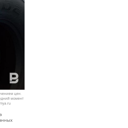
ичением цен.
ледний момент
mya.ru
а
данных