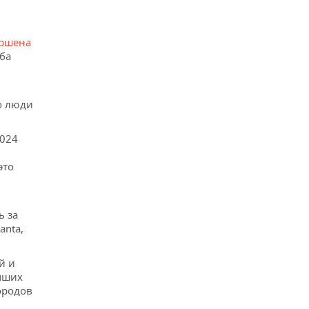
ршена
ба
о люди
2024
это
м
ь за
anta,
й и
чших
ородов