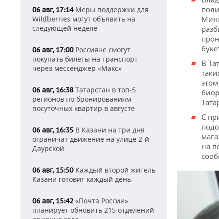
поли
Меры поддержки для
06 авг, 17:14
Мини
Wildberries могут объявить на
следующей неделе
разб
прон
буке
Россияне смогут
06 авг, 17:00
покупать билеты на транспорт
В Та
через мессенджер «Макс»
таки
этом
Татарстан в топ-5
06 авг, 16:38
биор
регионов по бронированиям
Тата
посуточных квартир в августе
С пр
подо
В Казани на три дня
06 авг, 16:35
мага
ограничат движение на улице 2-й
на п
Даурской
сооб
Каждый второй житель
06 авг, 15:50
Казани готовит каждый день
«Почта России»
06 авг, 15:42
планирует обновить 215 отделений