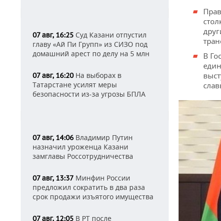
Прав
стол
друг
Суд Казани отпустил
07 авг, 16:25
тран
главу «Ай Пи Групп» из СИЗО под
домашний арест по делу на 5 млн
В Го
един
На выборах в
выст
07 авг, 16:20
Татарстане усилят меры
слав
безопасности из-за угрозы БПЛА
Владимир Путин
07 авг, 14:06
назначил уроженца Казани
замглавы Россотрудничества
Минфин России
07 авг, 13:37
предложил сократить в два раза
срок продажи изъятого имущества
В РТ после
07 авг, 12:05