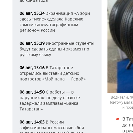
до конца года
Экранизация «А зори
06 авг, 15:34
здесь тихие» сделала Карелию
самым кинематографичным
регионом России
Иностранные студенты
06 авг, 15:29
будут сдавать единый экзамен по
русскому языку
В Татарстане
06 авг, 15:16
открылись выставки детских
портретов «Мой папа — Герой»
С работы — в
06 авг, 14:50
Водители, п
наручниках: по делу о взятке
Поэтому мага
задержали замглавы «Банка
и про
Татарстан»
В Та
В России
06 авг, 14:05
данн
зафиксированы массовые сбои
в ра