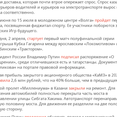
я доставка, которая почти втрое опережает спрос. Спрос каз
урьеров-водителей и курьеров на электротранспорте вырос в
за соответственно.
 июня по 15 июля в молодежном центре «Волга»
пройдет
пе
а, посвященная фиджитал-спорту. Ее участники поборются з
тских Игр будущего.
дня, 2 апреля,
стартует
первый матч полуфинальной серии
грыша Кубка Гагарина между ярославским «Локомотивом» 
бинским «Трактором».
идент России Владимир Путин
подписал
распоряжение «О
рении», среди отличившихся есть и татарстанцы. Документ
ликован на портале правовой информации.
ая прибыль закрытого акционерного общества «КаМЗ» в 20
авила
2,6 млн рублей, что на 40% больше, чем в предыдуще
ой пролет «Миллениума» в Казани
закрыли
на ремонт. Для
ения автомобилей полностью перекрыта часть моста в
авлении улицы Сибгата Хакима. Автотранспорт перенаправ
ую половину моста. Для движения ее разделили на две пол
ую сторону.
димир Путин
предложил
обновить подход к миграционной