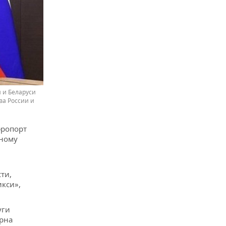
и и Беларуси
ва России и
эропорт
ьному
ти,
икси»,
уги
ярна