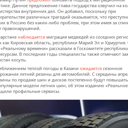
тике. Данное предложение глава государства озвучил на к
стерства внутренних дел. Он добавил, поскольку при
ирательстве различных трагедий оказывается, что преступн
ик в Россию без каких-либо проблем, при этом имея за спи
т правонарушений.
тарстане
наблюдается
миграция медведей из соседних реги
х как Кировская область, республики Марий Эл и Удмуртия.
 «Реальному времени» рассказали в Госкомитете республик
есурсам. В последние годы специалисты также отмечают за
рстан косуль.
иближением теплой погоды в Казани
ожидается
сезонное
рожание летней резины для автомобилей. С середины апре
зины по продаже шин и дисков постепенно будут повышат
опулярные модели летних шин, об этом изданию «Реальное
щили профильные сервисы.