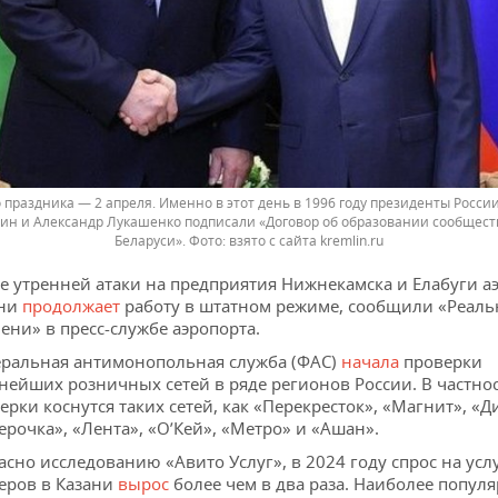
 праздника — 2 апреля. Именно в этот день в 1996 году президенты Росси
ин и Александр Лукашенко подписали «Договор об образовании сообщест
Беларуси».
взято с сайта kremlin.ru
е утренней атаки на предприятия Нижнекамска и Елабуги а
ани
продолжает
работу в штатном режиме, сообщили «Реал
ени» в пресс-службе аэропорта.
ральная антимонопольная служба (ФАС)
начала
проверки
нейших розничных сетей в ряде регионов России. В частнос
ерки коснутся таких сетей, как «Перекресток», «Магнит», «Д
ерочка», «Лента», «О’Кей», «Метро» и «Ашан».
асно исследованию «Авито Услуг», в 2024 году спрос на усл
еров в Казани
вырос
более чем в два раза. Наиболее попул