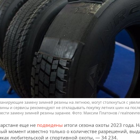
ланирующие замену зимней резины на летнюю, могут столкнуться с увел
зины и сервисы рекомендуют не откладывать покупку летних шин на пос
вести замену зимней резины заранее.
Максим Платонов / realnoevre
тарстане еще не
подведены
итоги сезона охоты 2023 года. Н
ый момент известно только о количестве разрешений, вы
мках любительской и спортивной охоты, — 34 234.