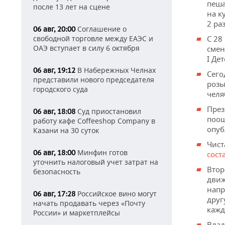
пеша
после 13 лет на сцене
на к
2 ра
Соглашение о
06 авг, 20:00
С 28
свободной торговле между ЕАЭС и
ОАЭ вступает в силу 6 октября
смен
I Де
В Набережных Челнах
06 авг, 19:12
Сего
представили нового председателя
розы
городского суда
челя
През
Суд приостановил
06 авг, 18:08
поощ
работу кафе Coffeeshop Company в
опуб
Казани на 30 суток
Чист
Минфин готов
06 авг, 18:00
сост
уточнить налоговый учет затрат на
Втор
безопасность
движ
напр
Российское вино могут
06 авг, 17:28
друг
начать продавать через «Почту
кажд
России» и маркетплейсы
Вла