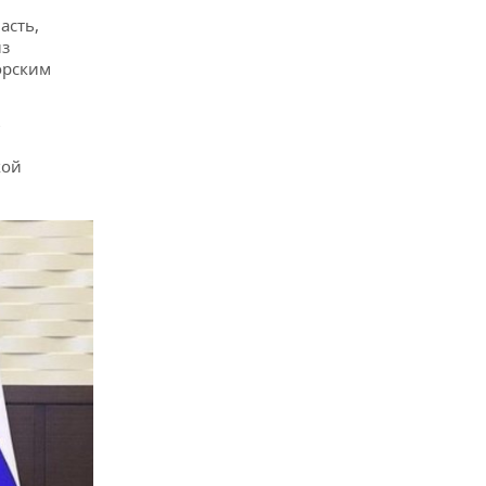
асть,
из
орским
ь
кой