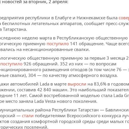
 новостей за вторник, 2 апреля:
редприятия республики в Елабуге и Нижнекамске была
сове
а беспилотных летательных аппаратов, сообщает пресс-служ
а Татарстана.
оследнюю неделю марта в Республиканскую общественную
огическую приемную
поступило
141 обращение. Чаще всег
вались на несанкционированные свалки.
ологическую общественную приемную за первые 3 месяца 
а
поступило
926 обращений. 352 из них — по вопросам
нкционированного размещения отходов (в том числе 76 — 
ные свалки), 304 — по качеству атмосферного воздуха.
ажи автомобилей Lada в марте
выросли
на 83,6% в годово
жении, составив 42 840 машин. Это наибольший показател
едние 11 лет. Самой востребованной моделью стала Lada Gr
ое место заняла Lada Vesta нового поколения.
муниципальных района Республики Татарстан — Бавлински
морский —
стали
победителями Всероссийского конкурса лу
ктов создания комфортной городской среды среди малых г
торических поселений.