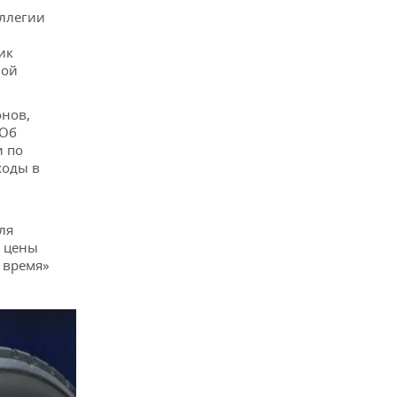
оллегии
ик
ной
онов,
 Об
и по
ходы в
ля
ь цены
 время»