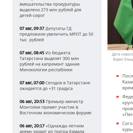
вмешательства прокуратуры
выделено 273 млн рублей для
детей-сирот
Депутаты ГД
07 авг, 09:37
предложили увеличить МРОТ до 50
тыс. рублей
Из бюджета
07 авг, 08:45
Дата нового
Татарстана выделят 300 млн
Борис Ельц
рублей на капремонт здания
Минэкологии республики
Посл
Каз
Сегодня в Татарстане
07 авг, 07:00
врем
ожидается до +31 градуса
Феде
Премьер-министр
06 авг, 20:53
круп
Монголии примет участие в
пров
Восточном экономическом форуме
«Пят
Согл
«Однажды летним
06 авг, 20:17
курь
днем» уходит из театра Камала