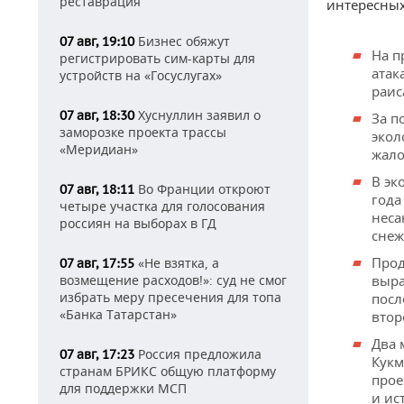
реставрация
интересных
Бизнес обяжут
07 авг, 19:10
На п
регистрировать сим-карты для
атак
устройств на «Госуслугах»
раис
Хуснуллин заявил о
07 авг, 18:30
За п
заморозке проекта трассы
экол
«Меридиан»
жало
В эк
Во Франции откроют
07 авг, 18:11
год
четыре участка для голосования
неса
россиян на выборах в ГД
снеж
Прод
«Не взятка, а
07 авг, 17:55
возмещение расходов!»: суд не смог
выра
избрать меру пресечения для топа
посл
«Банка Татарстан»
втор
Два 
Россия предложила
07 авг, 17:23
Кук
странам БРИКС общую платформу
прое
для поддержки МСП
и ис