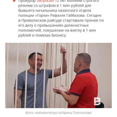
Прокурор
запросил
12 лет колонии строгого
режима со штрафом в 1 млн рублей для
бывшего начальника казанского отдела
полиции «Горки» Рафаэля Габбазова. Сегодня
в Приволжском райсуде стартовали прения по
его делу о превышениях должностных
полномочий, покушении на взятку в 1 млн
рублей и помехах бизнесу.
realnoevremya.ru/Ирина Плотникова