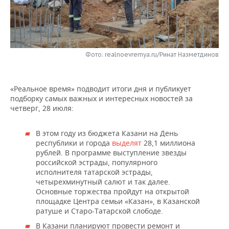
НЕФТЕХИМИЯ
РОЗНИЧНАЯ ТОРГОВЛЯ
НОВОСТИ ТЕХНОЛОГИЙ
МЕРОПРИЯТИЯ
НЕФТЬ
ТРАНСПОРТ
IT
НОВОСТИ МЕРОПРИЯТИЙ
СПОРТ
ОПК
Фото: realnoevremya.ru/Ринат Назметдинов
УСЛУГИ
МЕДИА
ВЫЕЗДНАЯ РЕДАКЦИЯ
НОВОСТИ СПОРТА
ОБЩЕСТВО
ЭНЕРГЕТИКА
«Реальное время» подводит итоги дня и публикует
ТЕЛЕКОММУНИКАЦИИ
БИЗНЕС-БРАНЧИ
ФУТБОЛ
НОВОСТИ ОБЩЕСТВА
ФОТОГАЛЕРЕЯ
подборку самых важных и интересных новостей за
четверг, 28 июля:
ONLINE-КОНФЕРЕНЦИИ
ХОККЕЙ
ВЛАСТЬ
СЮЖЕТЫ
В этом году из бюджета Казани на День
ОТКРЫТАЯ ЛЕКЦИЯ
БАСКЕТБОЛ
ИНФРАСТРУКТУРА
СПРАВОЧНИК
республики и города
выделят
28,1 миллиона
рублей. В программе выступление звезды
ВОЛЕЙБОЛ
ИСТОРИЯ
СПИСОК ПЕРСОН
ПОЛНАЯ ВЕРСИЯ
российской эстрады, популярного
исполнителя татарской эстрады,
четырехминутный салют и так далее.
КИБЕРСПОРТ
КУЛЬТУРА
СПИСОК КОМПАНИЙ
Основные торжества пройдут на открытой
площадке Центра семьи «Казан», в Казанской
ФИГУРНОЕ КАТАНИЕ
МЕДИЦИНА
ратуше и Старо-Татарской слободе.
В Казани планируют провести ремонт и