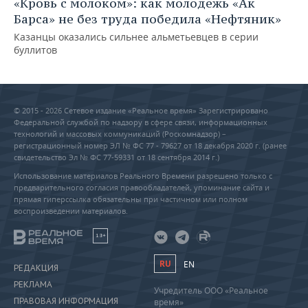
«Кровь с молоком»: как молодежь «Ак
Барса» не без труда победила «Нефтяник»
Казанцы оказались сильнее альметьевцев в серии
буллитов
© 2015 - 2026 Сетевое издание «Реальное время» Зарегистрировано
Федеральной службой по надзору в сфере связи, информационных
технологий и массовых коммуникаций (Роскомнадзор) –
регистрационный номер ЭЛ № ФС 77 - 79627 от 18 декабря 2020 г. (ранее
свидетельство Эл № ФС 77-59331 от 18 сентября 2014 г.)
Использование материалов Реального Времени разрешено только с
предварительного согласия правообладателей, упоминание сайта и
прямая гиперссылка обязательны при частичном или полном
воспроизведении материалов.
18+
RU
EN
РЕДАКЦИЯ
РЕКЛАМА
Учредитель ООО «Реальное
ПРАВОВАЯ ИНФОРМАЦИЯ
время»