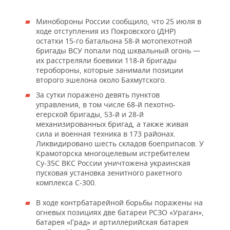
Минобороны России сообщило, что 25 июля в
ходе отступления из Покровского (ДНР)
остатки 15-го батальона 58-й мотопехотной
бригады ВСУ попали под шквальный огонь —
их расстреляли боевики 118-й бригады
теробороны, которые занимали позиции
второго эшелона около Бахмутского.
За сутки поражено девять пунктов
управления, в том числе 68-й пехотно-
егерской бригады, 53-й и 28-й
механизированных бригад, а также живая
сила и военная техника в 173 районах.
Ликвидировано шесть складов боеприпасов. У
Крамоторска многоцелевым истребителем
Су-35C ВКС России уничтожена украинская
пусковая установка зенитного ракетного
комплекса С-300.
В ходе контрбатарейной борьбы поражены на
огневых позициях две батареи РСЗО «Ураган»,
батарея «Град» и артиллерийская батарея