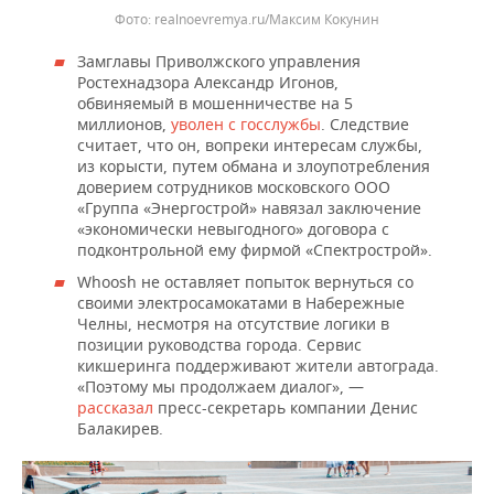
realnoevremya.ru/Максим Кокунин
Замглавы Приволжского управления
Ростехнадзора Александр Игонов,
обвиняемый в мошенничестве на 5
миллионов,
уволен с госслужбы
. Следствие
считает, что он, вопреки интересам службы,
из корысти, путем обмана и злоупотребления
доверием сотрудников московского ООО
«Группа «Энергострой» навязал заключение
«экономически невыгодного» договора с
подконтрольной ему фирмой «Спектрострой».
Whoosh не оставляет попыток вернуться со
своими электросамокатами в Набережные
Челны, несмотря на отсутствие логики в
позиции руководства города. Сервис
кикшеринга поддерживают жители автограда.
«Поэтому мы продолжаем диалог», —
рассказал
пресс-секретарь компании Денис
Балакирев.