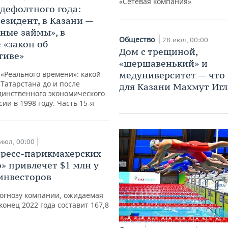
«Сетевая компания»
дефолтного года:
езидент, в Казани —
ные займы», в
Общество
28 июл, 00:00
 «закон об
Дом с трещиной,
тиве»
«шершавенький» и
«Реального времени»: какой
медуниверситет — что
Татарстана до и после
для Казани Махмут Иг
динственного экономического
ии в 1998 году. Часть 15-я
июл, 00:00
пресс-парикмахерских
» привлечет $1 млн у
инвесторов
огнозу компании, ожидаемая
конец 2022 года составит 167,8