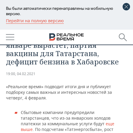
Вы были автоматически перенаправлены на мобильную
версию.
Перейти на полную версию
РЕГИОНЫ
ОБЩЕСТВО
Итоги дня: плата за ЖКУ в
БАШКОРТОСТАН
НОВОСТИ
январе вырастет, партия
ТАТАРСТАН
АНАЛИТИКА
вакцины для Татарстана,
дефицит бензина в Хабаровске
УДМУРТИЯ
НОВОСТИ АНАЛИТИКИ
ЭКОНОМИКА
19:00, 04.02.2021
ДЕКЛАРАЦИИ О ДОХОДАХ
НОВОСТИ ЭКОНОМИКИ
ПРОМЫШЛЕННОСТЬ
«Реальное время» подводит итоги дня и публикует
КОРОЛИ ГОСЗАКАЗА ПФО
ФИНАНСЫ
НОВОСТИ
НЕДВИЖИМОСТЬ
подборку самых важных и интересных новостей за
ПРОМЫШЛЕННОСТИ
четверг, 4 февраля.
ВУЗЫ ТАТАРСТАНА
БАНКИ
НОВОСТИ НЕДВИЖИМОСТИ
АВТО
АГРОПРОМ
Сбытовые компании предупредили
КОМУ ПРИНАДЛЕЖАТ
БЮДЖЕТ
НОВОСТИ АВТО
БИЗНЕС
татарстанцев, что из-за январских холодов
ТОРГОВЫЕ ЦЕНТРЫ
МАШИНОСТРОЕНИЕ
платежки за коммунальные услуги будут
еще
ТАТАРСТАНА
выше
. По подсчетам «Татэнергосбыта», рост
ИНВЕСТИЦИИ
НОВОСТИ БИЗНЕСА
ТЕХНОЛОГИИ