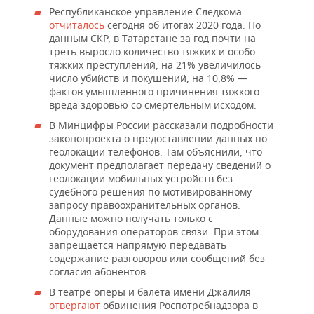
ВОДНЫЕ ВИДЫ СПОРТА
ОБРАЗОВАНИЕ
Республиканское управление Следкома
отчиталось
сегодня об итогах 2020 года. По
ХОККЕЙ С МЯЧОМ
ПРОИСШЕСТВИЯ
данным СКР, в Татарстане за год почти на
треть выросло количество тяжких и особо
тяжких преступлений, на 21% увеличилось
число убийств и покушений, на 10,8% —
фактов умышленного причинения тяжкого
вреда здоровью со смертельным исходом.
В Минцифры России рассказали подробности
законопроекта о предоставлении данных по
геолокации телефонов. Там объяснили, что
документ предполагает передачу сведений о
геолокации мобильных устройств без
судебного решения по мотивированному
запросу правоохранительных органов.
Данные можно получать только с
оборудования операторов связи. При этом
запрещается напрямую передавать
содержание разговоров или сообщений без
согласия абонентов.
В театре оперы и балета имени Джалиля
отвергают
обвинения Роспотребнадзора в