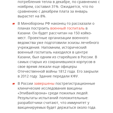
НЕФТЕХИМИЯ
потребления тепла в декабре, по сравнению с
ноябрем, составил 31%. Ожидается, что по
РОЗНИЧНАЯ ТОРГОВЛЯ
НОВОСТИ ТЕХНОЛОГИЙ
МЕРОПРИЯТИЯ
сравнению с декабрем плата за январь
НЕФТЬ
вырастет на 8%.
ТРАНСПОРТ
IT
НОВОСТИ МЕРОПРИЯТИЙ
СПОРТ
В Минобороны РФ наконец-то рассказали о
ОПК
планах построить
военный госпиталь
в
УСЛУГИ
МЕДИА
ВЫЕЗДНАЯ РЕДАКЦИЯ
НОВОСТИ СПОРТА
ОБЩЕСТВО
Казани. Он будет рассчитан на 150 койко-
ЭНЕРГЕТИКА
мест. Проектные организации военного
ведомства уже подготовили эскизы лечебного
ТЕЛЕКОММУНИКАЦИИ
БИЗНЕС-БРАНЧИ
ФУТБОЛ
НОВОСТИ ОБЩЕСТВА
ФОТОГАЛЕРЕЯ
учреждения. Напомним, исторический
военный госпиталь находился в центре
ONLINE-КОНФЕРЕНЦИИ
ХОККЕЙ
ВЛАСТЬ
СЮЖЕТЫ
Казани, был одним из старейших в России. В
самых старых из сохранившихся корпусов в
свое время лежали еще офицеры
ОТКРЫТАЯ ЛЕКЦИЯ
БАСКЕТБОЛ
ИНФРАСТРУКТУРА
СПРАВОЧНИК
Отечественной войны 1812 года. Его закрыли
в 2012 году. Здание передали КФУ.
ВОЛЕЙБОЛ
ИСТОРИЯ
СПИСОК ПЕРСОН
ПОЛНАЯ ВЕРСИЯ
В России
завершены
пострегистрационные
клинические исследования вакцины
КИБЕРСПОРТ
КУЛЬТУРА
СПИСОК КОМПАНИЙ
«ЭпиВакКорона» среди пожилых людей.
Результаты испытаний положительные:
ФИГУРНОЕ КАТАНИЕ
МЕДИЦИНА
разработчики считают, что иммунитет у
вакцинируемых будет держаться около года.