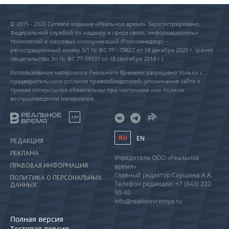
© 2015 - 2026 Сетевое издание «Реальное время» Зарегистрировано
Федеральной службой по надзору в сфере связи, информационных
технологий и массовых коммуникаций (Роскомнадзор) –
регистрационный номер ЭЛ № ФС 77 - 79627 от 18 декабря 2020 г. (ранее
свидетельство Эл № ФС 77-59331 от 18 сентября 2014 г.)
Использование материалов Реального Времени разрешено только с
предварительного согласия правообладателей, упоминание сайта и
прямая гиперссылка обязательны при частичном или полном
воспроизведении материалов.
18+
RU
EN
РЕДАКЦИЯ
РЕКЛАМА
Учредитель ООО «Реальное
ПРАВОВАЯ ИНФОРМАЦИЯ
время»
Главный редактор Саушина А.А.
ПОЛИТИКА О ПЕРСОНАЛЬНЫХ
Телефон редакции: +7 (843) 222-
ДАННЫХ
90-80
info@realnoevremya.ru
Полная версия
Тестовая версия