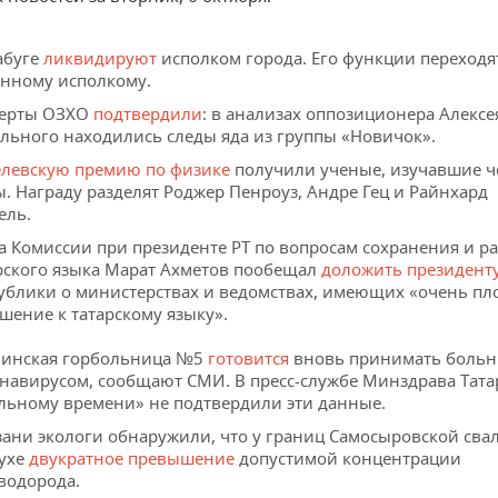
абуге
ликвидируют
исполком города. Его функции переходя
нному исполкому.
перты ОЗХО
подтвердили
: в анализах оппозиционера Алексе
льного находились следы яда из группы «Новичок».
левскую премию по физике
получили ученые, изучавшие 
. Награду разделят Роджер Пенроуз, Андре Гец и Райнхард
ель.
а Комиссии при президенте РТ по вопросам сохранения и р
рского языка Марат Ахметов пообещал
доложить президент
ублики о министерствах и ведомствах, имеющих «очень пл
шение к татарскому языку».
инская горбольница №5
готовится
вновь принимать боль
навирусом, сообщают СМИ. В пресс-службе Минздрава Тата
льному времени» не подтвердили эти данные.
зани экологи обнаружили, что у границ Самосыровской сва
ухе
двукратное превышение
допустимой концентрации
водорода.