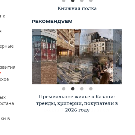
Книжная полка
т к
я
черные
азвития
у
охое
Премиальное жилье в Казани:
ных
тренды, критерии, покупатели в
рстана
2026 году
лки в