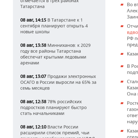
отмечается в трех районах
Во в
Татарстана
Алек
Заин
В Татарстане к 1
08 авг, 14:15
сентября планируют открыть 4
Отчи
новые школы
вдво
РФ п
пред
Минниханов: к 2029
08 авг, 13:38
году все районы Татарстана
Каза
обеспечат крытыми ледовыми
аренами
В Ро
подп
Продажи электронных
08 авг, 13:07
Стал
ОСАГО в России выросли на 65% за
Каза
семь месяцев
Она 
78% российских
08 авг, 12:38
Рост
подростков планируют быстро
газо
стать начальниками
отве
нару
Власти России
08 авг, 12:10
Каза
расширили список премий, чьи
отел