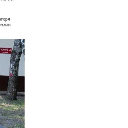
агеря
демии