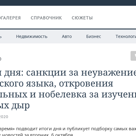
ГАЛЕРЕЯ
СПРАВОЧНИК
СЮЖЕТЫ
ь
Недвижимость
Авто
Бизнес
Технолог
О
 дня: санкции за неуважени
ского языка, откровения
ьных и нобелевка за изучен
ых дыр
.2020
время» подводит итоги дня и публикует подборку самых ва
 новостей за вторник, 6 октября.