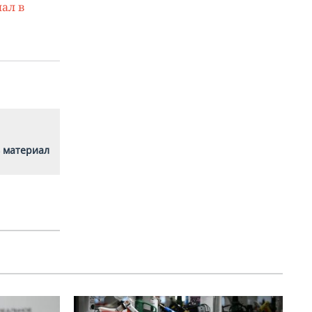
ал в
 материал