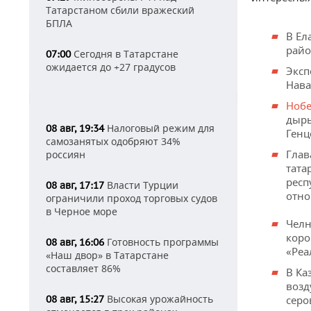
Татарстаном сбили вражеский
БПЛА
В Ел
райо
Сегодня в Татарстане
07:00
ожидается до +27 градусов
Экс
Нава
Нобе
дыры
Налоговый режим для
08 авг, 19:34
Генц
самозанятых одобряют 34%
Глав
россиян
тата
респ
Власти Турции
08 авг, 17:17
отно
ограничили проход торговых судов
в Черное море
Челн
коро
Готовность программы
08 авг, 16:06
«Реа
«Наш двор» в Татарстане
составляет 86%
В Ка
возд
Высокая урожайность
08 авг, 15:27
серо