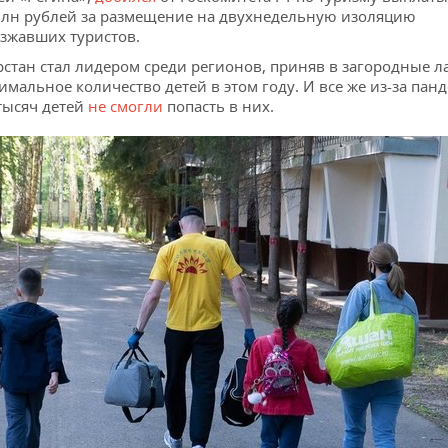
млн рублей за размещение на двухнедельную изоляцию
зжавших туристов.
рстан стал лидером среди регионов, приняв в загородные л
имальное количество детей в этом году. И все же из-за пан
тысяч детей
не смогли
попасть в них.