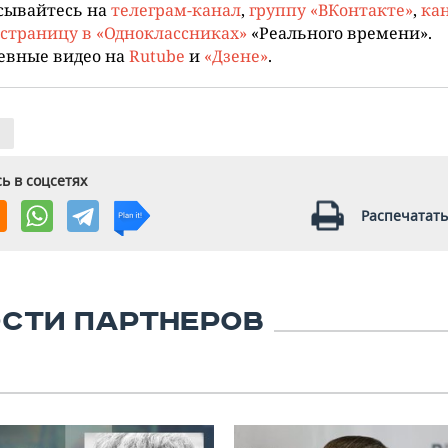
сывайтесь на
телеграм-канал
,
группу «ВКонтакте»
,
кан
страницу в «Одноклассниках»
«Реального времени».
евные видео на
Rutube
и
«Дзене»
.
ь в соцсетях
Распечатать
СТИ ПАРТНЕРОВ