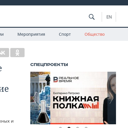
EN
ии
Мероприятия
Спорт
Общество
е
ие
жных и