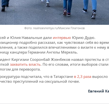
realnoevremya.ru/Максим Платонов
сей и Юлия Навальные дали
интервью
Юрию Дудю.
зиционер подробно рассказал, как чувствовал себя во врем
вления, а также поделился впечатлениями о визите к нему 
ницу канцлера Германии Ангелы Меркель.
идент Киргизии Сооронбай Жээнбеков назвал протесты в с
ыткой
захватить власть
. По его словам, итоги выборов стал
логом для переворота.
рокуратура подсчитала, что в Татарстане
в 2,3 раза
выросло
чество преступлений на сексуальной почве.
Евгений К