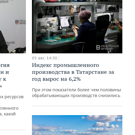
05 авг, 14:30
ргия
Индекс промышленного
ан и
производства в Татарстане за
у к
год вырос на 6,2%
»
При этом показатели более чем половины
обрабатывающих производств снизились
х ресурсов
,
пленного
м, какой