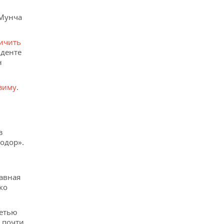
-Мунча
ичить
иденте
н
зиму
.
з
одор».
лавная
ко
сетью
 почти