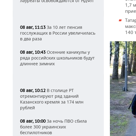
лауреаты освобождаются от НДФЛ
1,7 
прие
Тата
макс
За 10 лет пенсия
08 авг, 11:13
140 
госслужащих в России увеличилась
в два раза
Осенние каникулы у
08 авг, 10:43
ряда российских школьников будут
длиннее зимних
В столице РТ
08 авг, 10:12
отремонтируют ряд зданий
Казанского кремля за 174 млн
рублей
За ночь ПВО сбила
08 авг, 10:00
более 300 украинских
беспилотников