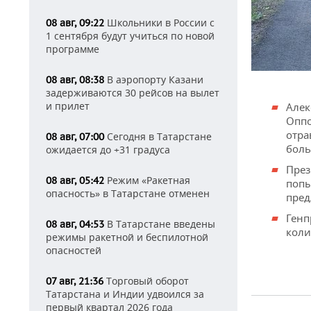
Школьники в России с
08 авг, 09:22
1 сентября будут учиться по новой
программе
В аэропорту Казани
08 авг, 08:38
задерживаются 30 рейсов на вылет
и прилет
Алек
Оппо
отра
Сегодня в Татарстане
08 авг, 07:00
боль
ожидается до +31 градуса
През
Режим «Ракетная
08 авг, 05:42
поп
опасность» в Татарстане отменен
пред
Генп
В Татарстане введены
08 авг, 04:53
коли
режимы ракетной и беспилотной
опасностей
Торговый оборот
07 авг, 21:36
Татарстана и Индии удвоился за
первый квартал 2026 года