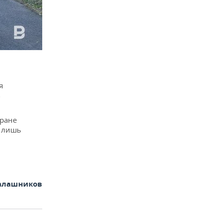
я
в
тране
и лишь
алашников