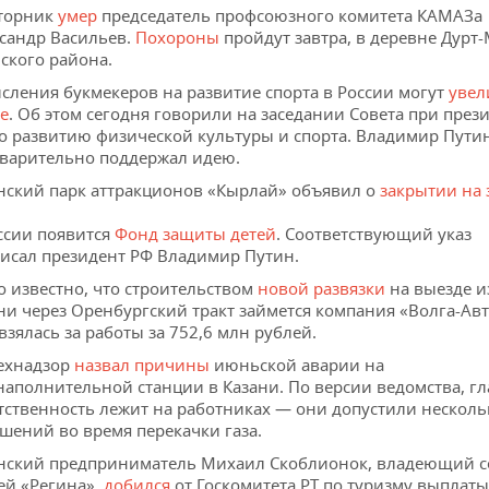
торник
умер
председатель профсоюзного комитета КАМАЗа
сандр Васильев.
Похороны
пройдут завтра, в деревне Дурт
ского района.
сления букмекеров на развитие спорта в России могут
увел
е
. Об этом сегодня говорили на заседании Совета при през
о развитию физической культуры и спорта. Владимир Пути
варительно поддержал идею.
нский парк аттракционов «Кырлай» объявил о
закрытии на 
ссии появится
Фонд защиты детей
. Соответствующий указ
исал президент РФ Владимир Путин.
о известно, что строительством
новой развязки
на выезде и
ни через Оренбургский тракт займется компания «Волга-Авт
взялась за работы за 752,6 млн рублей.
ехнадзор
назвал причины
июньской аварии на
наполнительной станции в Казани. По версии ведомства, г
тственность лежит на работниках — они допустили несколь
шений во время перекачки газа.
нский предприниматель Михаил Скоблионок, владеющий 
ей «Регина»,
добился
от Госкомитета РТ по туризму выплаты