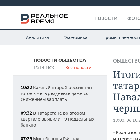
НОВОСТИ
ФОТО
Аналитика
Экономика
Промышленност
НОВОСТИ ОБЩЕСТВА
ОБЩЕСТВ
Все новости
13:14 МСК
Итоги
татар
Каждый второй россиянин
10:22
готов к четырехдневке даже со
Навал
снижением зарплаты
черн
В Татарстане во втором
09:32
квартале выявили 19 поддельных
19:00, 06.10
банкнот
«Реальное 
Минобороны РФ: над
интересных
07:29