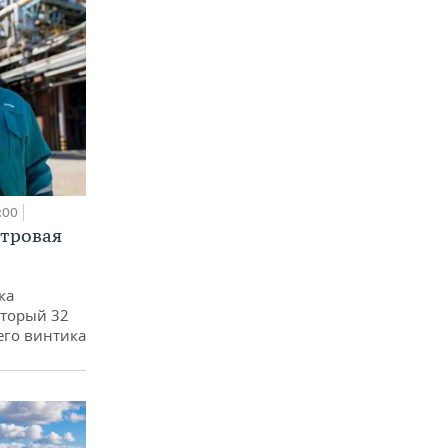
:00
етровая
ка
оторый 32
его винтика