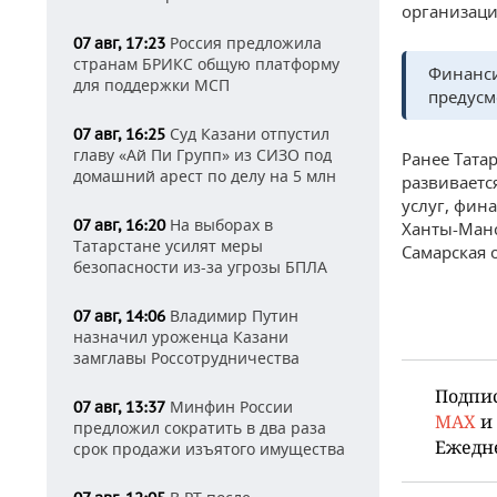
организаци
Россия предложила
07 авг, 17:23
странам БРИКС общую платформу
Финанси
для поддержки МСП
предусм
Суд Казани отпустил
07 авг, 16:25
главу «Ай Пи Групп» из СИЗО под
Ранее Тата
домашний арест по делу на 5 млн
развиваетс
услуг, фин
На выборах в
07 авг, 16:20
Ханты-Манс
Татарстане усилят меры
Самарская о
безопасности из-за угрозы БПЛА
Владимир Путин
07 авг, 14:06
назначил уроженца Казани
замглавы Россотрудничества
Подпи
Минфин России
07 авг, 13:37
MAX
и
предложил сократить в два раза
Ежедн
срок продажи изъятого имущества