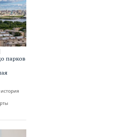
до парков
ная
 история
арты