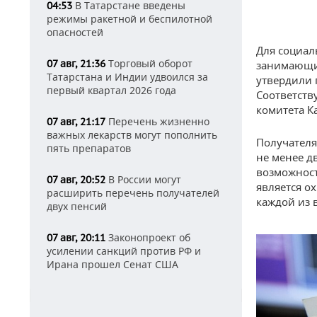
В Татарстане введены
04:53
режимы ракетной и беспилотной
опасностей
Для социал
Торговый оборот
07 авг, 21:36
занимающих
Татарстана и Индии удвоился за
утвердили 
первый квартал 2026 года
Соответст
комитета К
Перечень жизненно
07 авг, 21:17
важных лекарств могут пополнить
Получателя
пять препаратов
не менее д
возможност
В России могут
07 авг, 20:52
является ох
расширить перечень получателей
каждой из 
двух пенсий
Законопроект об
07 авг, 20:11
усилении санкций против РФ и
Ирана прошел Сенат США