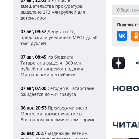
В РТ после
07 авг, 12:05
вмешательства прокуратуры
Общество
выделено 273 млн рублей для
детей-сирот
Поделитес
Депутаты ГД
07 авг, 09:37
предложили увеличить МРОТ до 50
тыс. рублей
Из бюджета
07 авг, 08:45
«
Татарстана выделят 300 млн
рублей на капремонт здания
Минэкологии республики
НОВО
Сегодня в Татарстане
07 авг, 07:00
ожидается до +31 градуса
Премьер-министр
06 авг, 20:53
Монголии примет участие в
Восточном экономическом форуме
ЧИТА
«Однажды летним
06 авг, 20:17