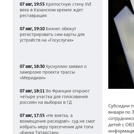
Крепостную стену XVI
07 авг, 19:55
века в Казанском кремле ждет
реставрация
Бизнес обяжут
07 авг, 19:10
регистрировать сим-карты для
устройств на «Госуслугах»
Хуснуллин заявил о
07 авг, 18:30
заморозке проекта трассы
«Меридиан»
Во Франции откроют
07 авг, 18:11
четыре участка для голосования
россиян на выборах в ГД
Субсидии п
января по 
«Не взятка, а
07 авг, 17:55
сотруднико
возмещение расходов!»: суд не смог
детей с ОВ
избрать меру пресечения для топа
информаци
«Банка Татарстан»