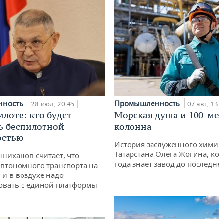
нность
Промышленность
28 июл, 20:45
07 авг, 13
илоте: кто будет
Морская душа и 100-м
ь беспилотной
колонна
остью
История заслуженного хими
Татарстана Олега Жогина, к
ниханов считает, что
года знает завод до последн
втономного транспорта на
 и в воздухе надо
овать с единой платформы