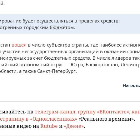
й.
рование будет осуществляться в пределах средств,
отренных городским бюджетом.
рстан
вошел
в число субъектов страны, где наиболее активн
я участие негосударственных организаций в оказании соц
ансируемых за счет бюджетных средств. В числе лидеров та
ийский автономный округ — Югра, Башкортостан, Ленингр
бласти, а также Санкт-Петербург.
Натал
сывайтесь на
телеграм-канал
,
группу «ВКонтакте»
,
кан
страницу в «Одноклассниках»
«Реального времени».
евные видео на
Rutube
и
«Дзене»
.