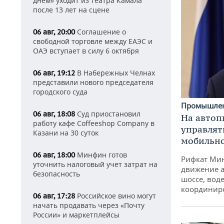
днем» уходит из театра Камала
после 13 лет на сцене
Соглашение о
06 авг, 20:00
свободной торговле между ЕАЭС и
ОАЭ вступает в силу 6 октября
В Набережных Челнах
06 авг, 19:12
представили нового председателя
городского суда
Промышле
Суд приостановил
06 авг, 18:08
На автоп
работу кафе Coffeeshop Company в
управлят
Казани на 30 суток
мобильн
Минфин готов
06 авг, 18:00
Рифкат Мин
уточнить налоговый учет затрат на
движение а
безопасность
шоссе, воде
координир
Российское вино могут
06 авг, 17:28
начать продавать через «Почту
России» и маркетплейсы