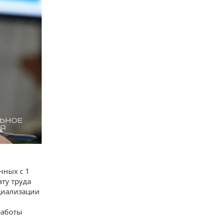
нных с 1
ату труда
циализации
работы