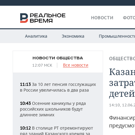
НОВОСТИ
ФОТО
Аналитика
Экономика
Промышленност
НОВОСТИ ОБЩЕСТВА
ОБЩЕСТВ
Все новости
12:07 МСК
Каза
затр
За 10 лет пенсия госслужащих
11:13
в России увеличилась в два раза
детей
Осенние каникулы у ряда
10:43
14:10, 12.06
российских школьников будут
длиннее зимних
Финансир
предусмо
В столице РТ отремонтируют
10:12
ряд зданий Казанского кремля за