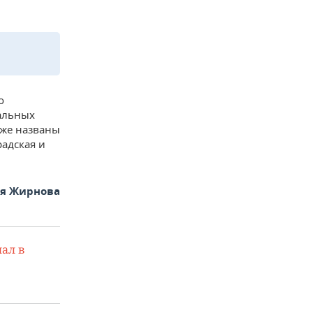
о
иальных
кже названы
адская и
ья Жирнова
ал в