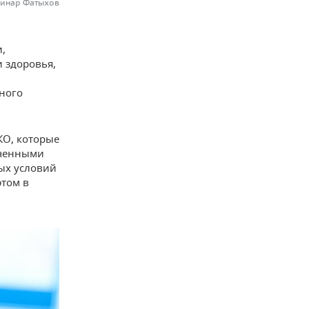
Динар Фатыхов
,
 здоровья,
ного
КО, которые
иченными
ых условий
этом в