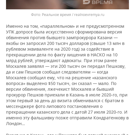
Реальное время / realnoevremya.ru
Именно на том, «параллельном» и не предусмотренном
УПК допросе была искусственно сформирована версия
обвинения против бывшего зампрокурора Казани —
якобы он запросил 200 тысяч долларов (свыше 13 млн в
рублевом эквиваленте на 2020 год) за содействие в
прекращении дела по факту хищения в НАСКО на 10
млрд рублей, утверждают адвокаты. При этом ранее
Москалев заявлял — эти 200 тысяч он передал Пешкову,
да и сам Пешков сообщал следователям — когда
Москалев сообщил ему, что на решение «казанского
вопроса» выделено $50 тысяч, он сказал — мало. По
версии обвинения, лжечекист Москалев и бывший
прокурор Пешков приехали в Казань в июле 2020-го, при
этом первый за день до визита обменивался с братом в
мессенджере фото липового постановления о
прекращении казанского дела с датой 27 июля 2020-го. И
именно эту фальшивку позже отправили Кондратенкову в
Лондон…