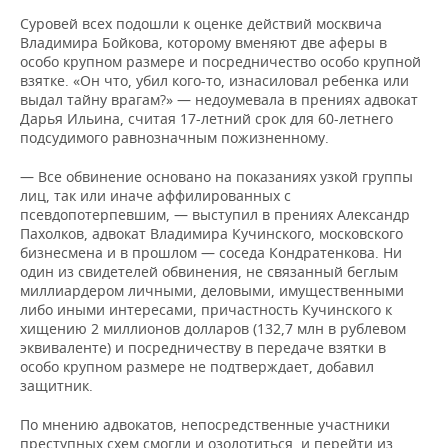
Суровей всех подошли к оценке действий москвича
Владимира Бойкова, которому вменяют две аферы в
особо крупном размере и посредничество особо крупной
взятке. «Он что, убил кого-то, изнасиловал ребенка или
выдал тайну врагам?» — недоумевала в прениях адвокат
Дарья Ильина, считая 17-летний срок для 60-летнего
подсудимого равнозначным пожизненному.
— Все обвинение основано на показаниях узкой группы
лиц, так или иначе аффилированных с
псевдопотерпевшим, — выступил в прениях Александр
Пахолков, адвокат Владимира Кучинского, московского
бизнесмена и в прошлом — соседа Кондратенкова. Ни
один из свидетелей обвинения, не связанный беглым
миллиардером личными, деловыми, имущественными
либо иными интересами, причастность Кучинского к
хищению 2 миллионов долларов (132,7 млн в рублевом
эквиваленте) и посредничеству в передаче взятки в
особо крупном размере не подтверждает, добавил
защитник.
По мнению адвокатов, непосредственные участники
преступных схем смогли и озолотиться, и перейти из