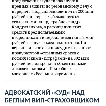
ВОДНЫЕ ВИДЫ СПОРТА
ОБРАЗОВАНИЕ
предложения звучали накануне в
прениях защиты по резонансному делу о
передаче «под силовиков» почти 200 млн
ХОККЕЙ С МЯЧОМ
ПРОИСШЕСТВИЯ
рублей в интересах сбежавшего от
уголовки миллиардера Александра
Кондратенкова, о расхищении этих
средств предполагаемыми
посредниками и передаче взятки в 3 млн
рублей в санузле казанского отеля. По
версии адвокатов и подсудимых, запрос
прокуратурой «страшных сроков с
космическими» штрафами» на 602 млн
рублей не подкреплен объективными
доказательствами. Подробнее — в
материале «Реального времени».
АДВОКАТСКИЙ «СУД» НАД
БЕГЛЫМ ВИП-СТРАХОВЩИКОМ