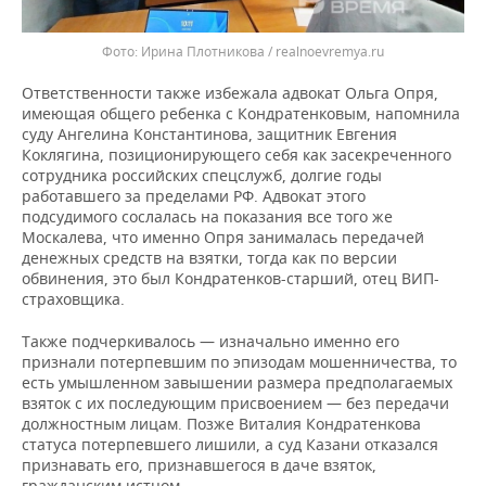
Ирина Плотникова / realnoevremya.ru
Ответственности также избежала адвокат Ольга Опря,
имеющая общего ребенка с Кондратенковым, напомнила
суду Ангелина Константинова, защитник Евгения
Коклягина, позиционирующего себя как засекреченного
сотрудника российских спецслужб, долгие годы
работавшего за пределами РФ. Адвокат этого
подсудимого сослалась на показания все того же
Москалева, что именно Опря занималась передачей
денежных средств на взятки, тогда как по версии
обвинения, это был Кондратенков-старший, отец ВИП-
страховщика.
Также подчеркивалось — изначально именно его
признали потерпевшим по эпизодам мошенничества, то
есть умышленном завышении размера предполагаемых
взяток с их последующим присвоением — без передачи
должностным лицам. Позже Виталия Кондратенкова
статуса потерпевшего лишили, а суд Казани отказался
признавать его, признавшегося в даче взяток,
гражданским истцом.