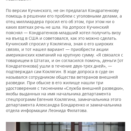
По версии Кучинского, не он предлагал Кондратенкову
помощь в решении его проблем с уголовными делами, а
отец миллиардера просил его об этом, при этом ни о
каких взятках речь не шла. На допросе Кучинский
пояснял — Кондратенков-младший хотел получить визу
на въезд в США и советовался, как это можно сделать.
Кучинский спросил у Коклягина, зная о его широких
связях, и тот нашел вариант — приобрести акции
американских компаний на крупную сумму. «Я связался с
товарищем в Штатах, и он согласился помочь, деньги [от
Кондратенкова] ушли в течение двух-трех дней», —
подтверждал сам Коклягин. В ходе допроса в суде он
назывался сотрудником общества ветеранов внешней
разведки. При обыске в его жилище нашли три
удостоверения с тиснением «Служба внешней разведки»,
якобы выданных на имя начальника департамента
спецпрограмм Евгения Коклягина, замначальника этого
департамента Александра Бондаренко и замначальника
отдела информации Леонида Филатова.