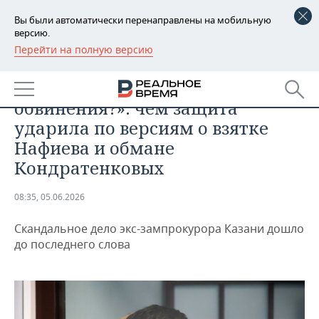
Вы были автоматически перенаправлены на мобильную
версию.
Перейти на полную версию
РЕГИОНЫ
ПРОИСШЕСТВИЯ
«За кого топит сторона
БАШКОРТОСТАН
НОВОСТИ
обвинения?»: чем защита
ТАТАРСТАН
АНАЛИТИКА
ударила по версиям о взятке
Нафиева и обмане
УДМУРТИЯ
НОВОСТИ АНАЛИТИКИ
ЭКОНОМИКА
Кондратенковых
ДЕКЛАРАЦИИ О ДОХОДАХ
НОВОСТИ ЭКОНОМИКИ
ПРОМЫШЛЕННОСТЬ
08:35, 05.06.2026
КОРОЛИ ГОСЗАКАЗА ПФО
ФИНАНСЫ
НОВОСТИ
НЕДВИЖИМОСТЬ
ПРОМЫШЛЕННОСТИ
Скандальное дело экс-зампрокурора Казани дошло
до последнего слова
ВУЗЫ ТАТАРСТАНА
БАНКИ
НОВОСТИ НЕДВИЖИМОСТИ
АВТО
АГРОПРОМ
КОМУ ПРИНАДЛЕЖАТ
БЮДЖЕТ
НОВОСТИ АВТО
БИЗНЕС
ТОРГОВЫЕ ЦЕНТРЫ
МАШИНОСТРОЕНИЕ
ТАТАРСТАНА
ИНВЕСТИЦИИ
НОВОСТИ БИЗНЕСА
ТЕХНОЛОГИИ