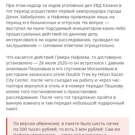
При этом надзор за ходом уголовных дел УВД Казани в
тот период осуществлял первый зампрокурора города
Денис Хабибуллин, а Нафиева привлекали лишь на
период его больничных и отпусков. На вопрос —
выступал ли ныне подсудимый инициатором каких-либо
процессуальных действий по данному делу,
интересовался ли ходом расследования, проводил ли
заслушивания — силовики ответили отрицательно.
Что касается действий Гумера Нафиева, то достоверно
установлено — 28 июля 2020-го он встретился с давним
знакомым Пешковым и его спутником Москалевым в
ресторане казанского отеля Double Tree by Hilton Kazan
City Center, после чего съездил на работу и через час-
полтора вернулся в отель и в номере передал Пешкову
копию того постановления о приостановке
расследования. После чего тот предложил пройти в
ванную комнату и там передал небольшой подарочный
пакет.
По версии обвинения, в пакете было шесть пачек
по 500 тысяч рублей, то есть 3 млн рублей. Сам же
Нафиев утверждает — когда сел в машину и