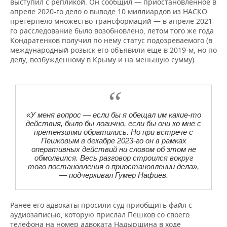
выступил с репликой. Он сообщил — приостановленное в
апреле 2020-го дело о выводе 10 миллиардов из НАСКО
претерпело множество трансформаций — в апреле 2021-
го расследование было возобновлено, летом того же года
Кондратенков получил по нему статус подозреваемого (в
международный розыск его объявили еще в 2019-м, но по
делу, возбужденному в Крыму и на меньшую сумму).
«У меня вопрос — если бы я обещал им какие-то
действия, было бы логично, если бы они ко мне с
претензиями обратились. Но при встрече с
Пешковым в декабре 2023-го он в рамках
оперативных действий ни словом об этом не
обмолвился. Весь разговор строился вокруг
того постановления о приостановлении дела»,
— подчеркивал Гумер Нафиев.
Ранее его адвокаты просили суд приобщить файл с
аудиозаписью, которую прислал Пешков со своего
телефона на номер адвоката Надыршина в ходе