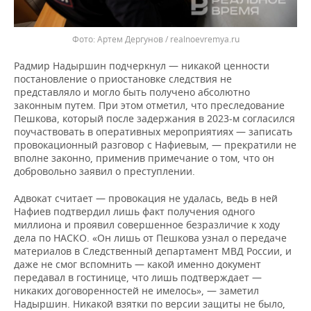
Артем Дергунов / realnoevremya.ru
Радмир Надыршин подчеркнул — никакой ценности
постановление о приостановке следствия не
представляло и могло быть получено абсолютно
законным путем. При этом отметил, что преследование
Пешкова, который после задержания в 2023-м согласился
поучаствовать в оперативных мероприятиях — записать
провокационный разговор с Нафиевым, — прекратили не
вполне законно, применив примечание о том, что он
добровольно заявил о преступлении.
Адвокат считает — провокация не удалась, ведь в ней
Нафиев подтвердил лишь факт получения одного
миллиона и проявил совершенное безразличие к ходу
дела по НАСКО. «Он лишь от Пешкова узнал о передаче
материалов в Следственный департамент МВД России, и
даже не смог вспомнить — какой именно документ
передавал в гостинице, что лишь подтверждает —
никаких договоренностей не имелось», — заметил
Надыршин. Никакой взятки по версии защиты не было,