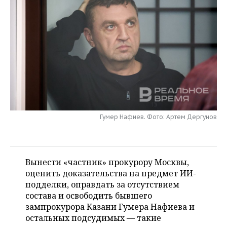
НЕФТЕХИМИЯ
РОЗНИЧНАЯ ТОРГОВЛЯ
НОВОСТИ ТЕХНОЛОГИЙ
МЕРОПРИЯТИЯ
НЕФТЬ
ТРАНСПОРТ
IT
НОВОСТИ МЕРОПРИЯТИЙ
СПОРТ
ОПК
УСЛУГИ
МЕДИА
ВЫЕЗДНАЯ РЕДАКЦИЯ
НОВОСТИ СПОРТА
ОБЩЕСТВО
ЭНЕРГЕТИКА
ТЕЛЕКОММУНИКАЦИИ
БИЗНЕС-БРАНЧИ
ФУТБОЛ
НОВОСТИ ОБЩЕСТВА
ФОТОГАЛЕРЕЯ
ONLINE-КОНФЕРЕНЦИИ
ХОККЕЙ
ВЛАСТЬ
СЮЖЕТЫ
Гумер Нафиев. Фото: Артем Дергунов
ОТКРЫТАЯ ЛЕКЦИЯ
БАСКЕТБОЛ
ИНФРАСТРУКТУРА
СПРАВОЧНИК
ВОЛЕЙБОЛ
ИСТОРИЯ
СПИСОК ПЕРСОН
ПОЛНАЯ ВЕРСИЯ
Вынести «частник» прокурору Москвы,
оценить доказательства на предмет ИИ-
КИБЕРСПОРТ
КУЛЬТУРА
СПИСОК КОМПАНИЙ
подделки, оправдать за отсутствием
состава и освободить бывшего
ФИГУРНОЕ КАТАНИЕ
МЕДИЦИНА
зампрокурора Казани Гумера Нафиева и
остальных подсудимых — такие