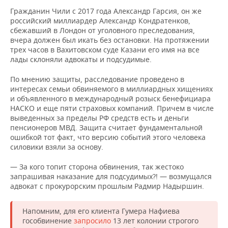
Гражданин Чили с 2017 года Александр Гарсия, он же
российский миллиардер Александр Кондратенков,
сбежавший в Лондон от уголовного преследования,
вчера должен был икать без остановки. На протяжении
трех часов в Вахитовском суде Казани его имя на все
лады склоняли адвокаты и подсудимые.
По мнению защиты, расследование проведено в
интересах семьи обвиняемого в миллиардных хищениях
и объявленного в международный розыск бенефициара
НАСКО и еще пяти страховых компаний. Причем в числе
выведенных за пределы РФ средств есть и деньги
пенсионеров МВД. Защита считает фундаментальной
ошибкой тот факт, что версию событий этого человека
силовики взяли за основу.
— За кого топит сторона обвинения, так жестоко
запрашивая наказание для подсудимых?! — возмущался
адвокат с прокурорским прошлым Радмир Надыршин.
Напомним, для его клиента Гумера Нафиева
гособвинение
запросило
13 лет колонии строгого