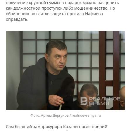
получение крупной суммы в подарок можно расценить
как должностной проступок либо мошенничество. По
обвинению во взятке защита просила Нафиева
оправдать.
Артем Дергунов / realnoevremya.ru
Сам бывший зампрокурора Казани после прений