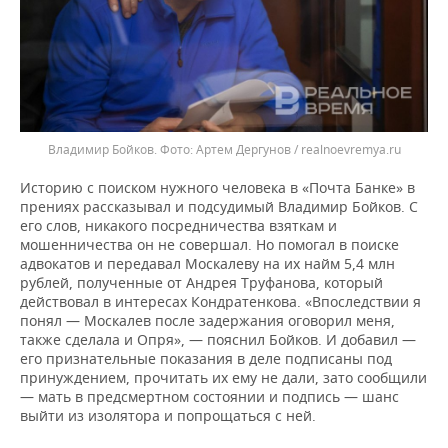
Владимир Бойков.
Артем Дергунов / realnoevremya.ru
Историю с поиском нужного человека в «Почта Банке» в
прениях рассказывал и подсудимый Владимир Бойков. С
его слов, никакого посредничества взяткам и
мошенничества он не совершал. Но помогал в поиске
адвокатов и передавал Москалеву на их найм 5,4 млн
рублей, полученные от Андрея Труфанова, который
действовал в интересах Кондратенкова. «Впоследствии я
понял — Москалев после задержания оговорил меня,
также сделала и Опря», — пояснил Бойков. И добавил —
его признательные показания в деле подписаны под
принуждением, прочитать их ему не дали, зато сообщили
— мать в предсмертном состоянии и подпись — шанс
выйти из изолятора и попрощаться с ней.