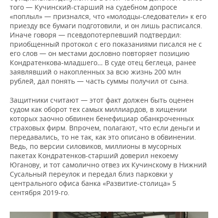
того — Кучинский-старший на судебном допросе
«поплыл» — признался, что «молодцы-следователи» к его
приезду все бумаги подготовили, и он лишь расписался.
Иначе говоря — псевдопотерпевший подтвердил:
приобщенный протокол с его показаниями писался не с
его слов — он местами дословно повторяет позицию
Кондратенкова-младшего… В суде отец беглеца, ранее
заявлявший о накопленных за всю жизнь 200 млн
рублей, дал понять — часть суммы получил от сына.
Защитники считают — этот факт должен быть оценен
судом как оборот тех самых миллиардов, в хищении
которых заочно обвинен бенефициар обанкроченных
страховых фирм. Впрочем, полагают, что если деньги и
передавались, то не так, как это описано в обвинении.
Ведь, по версии силовиков, миллионы в мусорных
пакетах Кондратенков-старший доверил некоему
Юганову, и тот самолично отвез их Кучинскому в Нижний
Сусальный переулок и передал близ парковки у
центрального офиса банка «Развитие-столица» 5
сентября 2019-го.