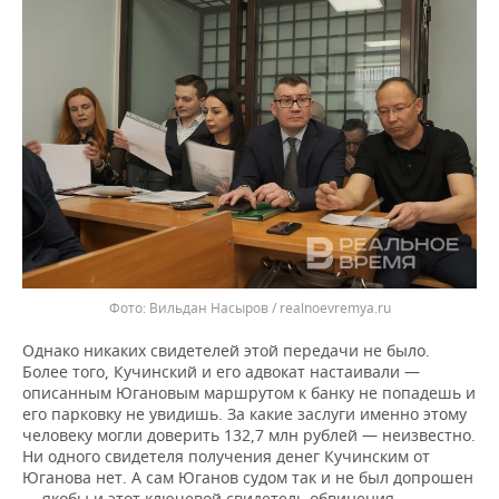
Вильдан Насыров / realnoevremya.ru
Однако никаких свидетелей этой передачи не было.
Более того, Кучинский и его адвокат настаивали —
описанным Югановым маршрутом к банку не попадешь и
его парковку не увидишь. За какие заслуги именно этому
человеку могли доверить 132,7 млн рублей — неизвестно.
Ни одного свидетеля получения денег Кучинским от
Юганова нет. А сам Юганов судом так и не был допрошен
— якобы и этот ключевой свидетель обвинения