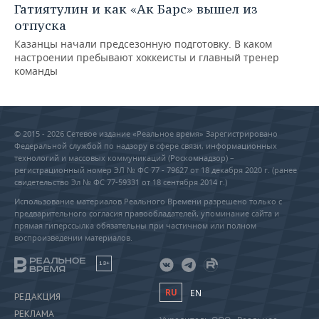
Гатиятулин и как «Ак Барс» вышел из
отпуска
Казанцы начали предсезонную подготовку. В каком
настроении пребывают хоккеисты и главный тренер
команды
© 2015 - 2026 Сетевое издание «Реальное время» Зарегистрировано
Федеральной службой по надзору в сфере связи, информационных
технологий и массовых коммуникаций (Роскомнадзор) –
регистрационный номер ЭЛ № ФС 77 - 79627 от 18 декабря 2020 г. (ранее
свидетельство Эл № ФС 77-59331 от 18 сентября 2014 г.)
Использование материалов Реального Времени разрешено только с
предварительного согласия правообладателей, упоминание сайта и
прямая гиперссылка обязательны при частичном или полном
воспроизведении материалов.
18+
RU
EN
РЕДАКЦИЯ
РЕКЛАМА