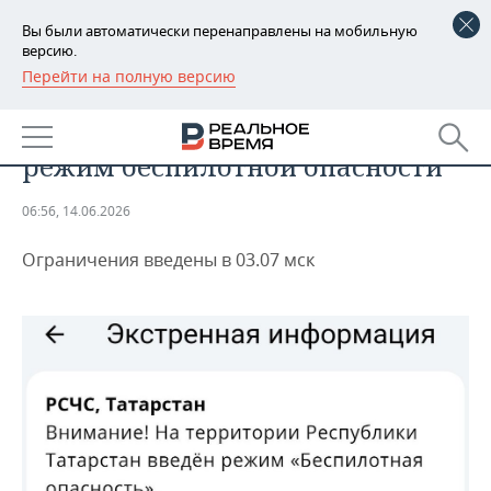
Вы были автоматически перенаправлены на мобильную
версию.
Перейти на полную версию
РЕГИОНЫ
ПРОИСШЕСТВИЯ
В Татарстане с ночи действует
БАШКОРТОСТАН
НОВОСТИ
режим беспилотной опасности
ТАТАРСТАН
АНАЛИТИКА
06:56, 14.06.2026
УДМУРТИЯ
НОВОСТИ АНАЛИТИКИ
ЭКОНОМИКА
Ограничения введены в 03.07 мск
ДЕКЛАРАЦИИ О ДОХОДАХ
НОВОСТИ ЭКОНОМИКИ
ПРОМЫШЛЕННОСТЬ
КОРОЛИ ГОСЗАКАЗА ПФО
ФИНАНСЫ
НОВОСТИ
НЕДВИЖИМОСТЬ
ПРОМЫШЛЕННОСТИ
ВУЗЫ ТАТАРСТАНА
БАНКИ
НОВОСТИ НЕДВИЖИМОСТИ
АВТО
АГРОПРОМ
КОМУ ПРИНАДЛЕЖАТ
БЮДЖЕТ
НОВОСТИ АВТО
БИЗНЕС
ТОРГОВЫЕ ЦЕНТРЫ
МАШИНОСТРОЕНИЕ
ТАТАРСТАНА
ИНВЕСТИЦИИ
НОВОСТИ БИЗНЕСА
ТЕХНОЛОГИИ