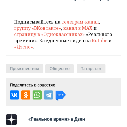
ВОДНЫЕ ВИДЫ СПОРТА
ОБРАЗОВАНИЕ
ХОККЕЙ С МЯЧОМ
ПРОИСШЕСТВИЯ
Подписывайтесь на
телеграм-канал
,
группу «ВКонтакте»
,
канал в MAX
и
страницу в «Одноклассниках»
«Реального
времени». Ежедневные видео на
Rutube
и
«Дзене»
.
Происшествия
Общество
Татарстан
Поделитесь в соцсетях
«Реальное время» в Дзен