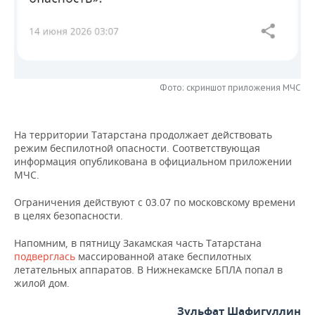
НЕФТЕХИМИЯ
РОЗНИЧНАЯ ТОРГОВЛЯ
НОВОСТИ ТЕХНОЛОГИЙ
МЕРОПРИЯТИЯ
НЕФТЬ
ТРАНСПОРТ
IT
НОВОСТИ МЕРОПРИЯТИЙ
СПОРТ
ОПК
Фото: скриншот приложения МЧС
УСЛУГИ
МЕДИА
ВЫЕЗДНАЯ РЕДАКЦИЯ
НОВОСТИ СПОРТА
ОБЩЕСТВО
ЭНЕРГЕТИКА
ТЕЛЕКОММУНИКАЦИИ
БИЗНЕС-БРАНЧИ
ФУТБОЛ
НОВОСТИ ОБЩЕСТВА
ФОТОГАЛЕРЕЯ
На территории Татарстана продолжает действовать
режим беспилотной опасности. Соответствующая
ONLINE-КОНФЕРЕНЦИИ
ХОККЕЙ
ВЛАСТЬ
СЮЖЕТЫ
информация опубликована в официальном приложении
МЧС.
ОТКРЫТАЯ ЛЕКЦИЯ
БАСКЕТБОЛ
ИНФРАСТРУКТУРА
СПРАВОЧНИК
Ограничения действуют с 03.07 по московскому времени
в целях безопасности.
ВОЛЕЙБОЛ
ИСТОРИЯ
СПИСОК ПЕРСОН
ПОЛНАЯ ВЕРСИЯ
Напомним, в пятницу Закамская часть Татарстана
КИБЕРСПОРТ
КУЛЬТУРА
СПИСОК КОМПАНИЙ
подверглась
массированной атаке беспилотных
летательных аппаратов. В Нижнекамске БПЛА попал в
жилой дом.
ФИГУРНОЕ КАТАНИЕ
МЕДИЦИНА
Зульфат Шафигуллин