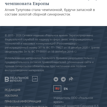
чемпионата Европы
Агния Тулупова стала чемпионкой, будучи запасной в
составе золотой сборной синхронисток
© 2015 - 2026 Сетевое издание «Реальное время» Зарегистрировано
Федеральной службой по надзору в сфере связи, информационных
технологий и массовых коммуникаций (Роскомнадзор) –
регистрационный номер ЭЛ № ФС 77 - 79627 от 18 декабря 2020 г. (ранее
свидетельство Эл № ФС 77-59331 от 18 сентября 2014 г.)
Использование материалов Реального Времени разрешено только с
предварительного согласия правообладателей, упоминание сайта и
прямая гиперссылка обязательны при частичном или полном
воспроизведении материалов.
18+
RU
EN
РЕДАКЦИЯ
РЕКЛАМА
Учредитель ООО «Реальное
ПРАВОВАЯ ИНФОРМАЦИЯ
время»
Главный редактор Саушина А.А.