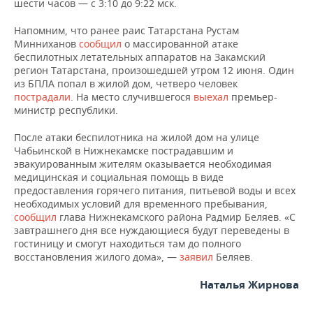
шести часов — с 3:10 до 9:22 мск.
НЕФТЕХИМИЯ
РОЗНИЧНАЯ ТОРГОВЛЯ
НОВОСТИ ТЕХНОЛОГИЙ
МЕРОПРИЯТИЯ
Напомним, что ранее раис Татарстана Рустам
НЕФТЬ
Минниханов
сообщил
о массированной атаке
беспилотных летательных аппаратов на Закамский
ТРАНСПОРТ
IT
НОВОСТИ МЕРОПРИЯТИЙ
СПОРТ
ОПК
регион Татарстана, произошедшей утром 12 июня. Один
из БПЛА попал в жилой дом, четверо человек
УСЛУГИ
МЕДИА
ВЫЕЗДНАЯ РЕДАКЦИЯ
НОВОСТИ СПОРТА
ОБЩЕСТВО
пострадали
. На место случившегося
выехал
премьер-
ЭНЕРГЕТИКА
министр республики.
ТЕЛЕКОММУНИКАЦИИ
БИЗНЕС-БРАНЧИ
ФУТБОЛ
НОВОСТИ ОБЩЕСТВА
ФОТОГАЛЕРЕЯ
После атаки беспилотника на жилой дом на улице
Чабьинской в Нижнекамске пострадавшим и
ONLINE-КОНФЕРЕНЦИИ
ХОККЕЙ
ВЛАСТЬ
СЮЖЕТЫ
эвакуированным жителям оказывается необходимая
медицинская и социальная помощь в виде
ОТКРЫТАЯ ЛЕКЦИЯ
БАСКЕТБОЛ
ИНФРАСТРУКТУРА
СПРАВОЧНИК
предоставления горячего питания, питьевой воды и всех
необходимых условий для временного пребывания,
сообщил
глава Нижнекамского района Радмир Беляев. «С
ВОЛЕЙБОЛ
ИСТОРИЯ
СПИСОК ПЕРСОН
ПОЛНАЯ ВЕРСИЯ
завтрашнего дня все нуждающиеся будут переведены в
гостиницу и смогут находиться там до полного
КИБЕРСПОРТ
КУЛЬТУРА
СПИСОК КОМПАНИЙ
восстановления жилого дома», —
заявил
Беляев.
ФИГУРНОЕ КАТАНИЕ
МЕДИЦИНА
Наталья Жирнова