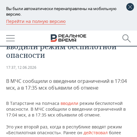
Вы были автоматически перенаправлены на мобильную
версию.
Перейти на полную версию
РЕГИОНЫ
ОБЩЕСТВО
В Татарстане на полчаса
БАШКОРТОСТАН
НОВОСТИ
вводили режим беспилотной
ТАТАРСТАН
АНАЛИТИКА
опасности
УДМУРТИЯ
НОВОСТИ АНАЛИТИКИ
ЭКОНОМИКА
17:37, 12.06.2026
ДЕКЛАРАЦИИ О ДОХОДАХ
НОВОСТИ ЭКОНОМИКИ
ПРОМЫШЛЕННОСТЬ
В МЧС сообщили о введении ограничений в 17:04
мск, а в 17:35 мск объявили об отмене
КОРОЛИ ГОСЗАКАЗА ПФО
ФИНАНСЫ
НОВОСТИ
НЕДВИЖИМОСТЬ
ПРОМЫШЛЕННОСТИ
В Татарстане на полчаса
вводили
режим беспилотной
ВУЗЫ ТАТАРСТАНА
БАНКИ
НОВОСТИ НЕДВИЖИМОСТИ
АВТО
опасности. В МЧС сообщили о введении ограничений в
АГРОПРОМ
17:04 мск, а в 17:35 мск объявили об отмене.
КОМУ ПРИНАДЛЕЖАТ
БЮДЖЕТ
НОВОСТИ АВТО
БИЗНЕС
ТОРГОВЫЕ ЦЕНТРЫ
МАШИНОСТРОЕНИЕ
Это уже второй раз, когда в республике вводят режим
ТАТАРСТАНА
«Беспилотная опасность». Ранее он
действовал
более
ИНВЕСТИЦИИ
НОВОСТИ БИЗНЕСА
ТЕХНОЛОГИИ