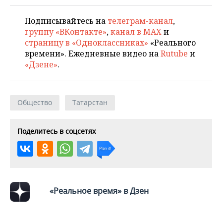
ВОДНЫЕ ВИДЫ СПОРТА
ОБРАЗОВАНИЕ
Подписывайтесь на
телеграм-канал
,
ХОККЕЙ С МЯЧОМ
ПРОИСШЕСТВИЯ
группу «ВКонтакте»
,
канал в MAX
и
страницу в «Одноклассниках»
«Реального
времени». Ежедневные видео на
Rutube
и
«Дзене»
.
Общество
Татарстан
Поделитесь в соцсетях
«Реальное время» в Дзен