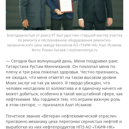
Благодарностью от раиса РТ был удостоен старший мастер участка
по ремонту и обслуживанию оборудования ремонтно-
механического цеха завода Бензинов АО «ТАИФ-НК» Азат Исхаков.
Роман Хасаев / realnoevremya.ru
— Сегодня был волнующий день. Меня поздравил раис
Татарстана Рустам Минниханов. Он похлопал меня по
плечу и три раза пожелал здоровья. Честно признаюсь,
не ожидал, что меня отметят на таком высоком уровне.
Моих заслуг не так уж много. Я твердо убежден, что
человек неотделим от коллектива и в одиночку ничего не
может добиться, особенно в такой масштабной сфере, как
нефтехимия. Мы гордимся тем, что играем важную роль
в этом секторе, — признался Азат Исхаков.
Почетное звание «Ветеран нефтехимической отрасли»
присвоено механику цеха перегонки сернистых нефтей и
выработки из них нефтепродуктов НПЗ АО «ТАИФ-НК»