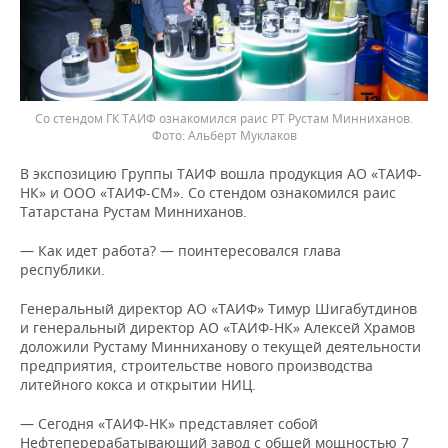
Со стендом ГК ТАИФ ознакомился раис РТ Рустам Минниханов.
Альберт Муклаков
В экспозицию Группы ТАИФ вошла продукция АО «ТАИФ-
НК» и ООО «ТАИФ-СМ». Со стендом ознакомился раис
Татарстана Рустам Минниханов.
— Как идет работа? — поинтересовался глава
республики.
Генеральный директор АО «ТАИФ» Тимур Шигабутдинов
и генеральный директор АО «ТАИФ-НК» Алексей Храмов
доложили Рустаму Минниханову о текущей деятельности
предприятия, строительстве нового производства
литейного кокса и открытии НИЦ.
— Сегодня «ТАИФ-НК» представляет собой
Нефтеперерабатывающий завод с общей мощностью 7