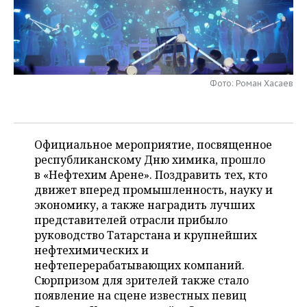
НЕФТЕХИМИЯ
РОЗНИЧНАЯ ТОРГОВЛЯ
НОВОСТИ ТЕХНОЛОГИЙ
МЕРОПРИЯТИЯ
НЕФТЬ
ТРАНСПОРТ
IT
НОВОСТИ МЕРОПРИЯТИЙ
СПОРТ
ОПК
Фото: Роман Хасаев
УСЛУГИ
МЕДИА
ВЫЕЗДНАЯ РЕДАКЦИЯ
НОВОСТИ СПОРТА
ОБЩЕСТВО
ЭНЕРГЕТИКА
ТЕЛЕКОММУНИКАЦИИ
БИЗНЕС-БРАНЧИ
ФУТБОЛ
НОВОСТИ ОБЩЕСТВА
ФОТОГАЛЕРЕЯ
Официальное мероприятие, посвященное
ONLINE-КОНФЕРЕНЦИИ
ХОККЕЙ
ВЛАСТЬ
СЮЖЕТЫ
республиканскому Дню химика, прошло
в «Нефтехим Арене». Поздравить тех, кто
ОТКРЫТАЯ ЛЕКЦИЯ
БАСКЕТБОЛ
ИНФРАСТРУКТУРА
СПРАВОЧНИК
движет вперед промышленность, науку и
экономику, а также наградить лучших
ВОЛЕЙБОЛ
ИСТОРИЯ
СПИСОК ПЕРСОН
ПОЛНАЯ ВЕРСИЯ
представителей отрасли прибыло
руководство Татарстана и крупнейших
КИБЕРСПОРТ
КУЛЬТУРА
СПИСОК КОМПАНИЙ
нефтехимических и
нефтеперерабатывающих компаний.
ФИГУРНОЕ КАТАНИЕ
МЕДИЦИНА
Сюрпризом для зрителей также стало
появление на сцене известных певиц