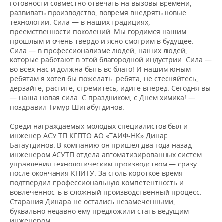
готовности совместно отвечать на вызовы времени,
развивать производство, вовремя внедрять новые
технологии. Сила — в наших традициях,
преемственности поколений. Мы гордимся нашим
прошлым и очень твердо и ясно смотрим в будущее.
Сила — в профессионализме людей, наших людей,
которые работают в этой благородной индустрии. Сила —
во всех нас и должна быть во благо! И нашим юным
ребятам я хотел бы пожелать: ребята, не стесняйтесь,
дерзайте, растите, стремитесь, идите вперед. Сегодня вы
— наша новая сила. С праздником, с Днем химика! —
поздравил Тимур Шигабутдинов.
Среди награждаемых молодых специалистов был и
инженер АСУ ТП КГПТО АО «ТАИФ-НК» Динар
Багаутдинов. В компанию он пришел два года назад
инженером АСУТП отдела автоматизированных систем
управления технологическим производством — сразу
после окончания КНИТУ. За столь короткое время
подтвердил профессиональную компетентность и
вовлеченность в сложный производственный процесс.
Старания Динара не остались незамеченными,
буквально недавно ему предложили стать ведущим
инженером.