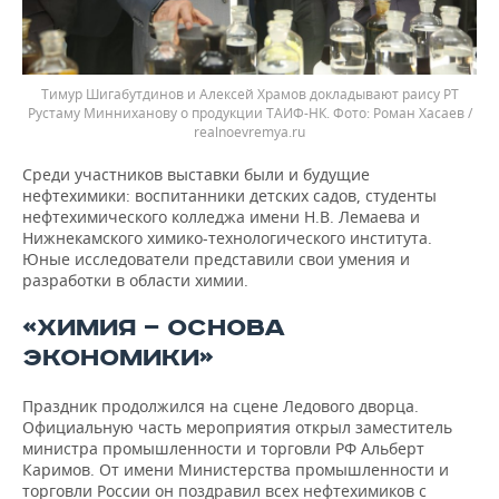
Тимур Шигабутдинов и Алексей Храмов докладывают раису РТ
Рустаму Минниханову о продукции ТАИФ-НК.
Роман Хасаев /
realnoevremya.ru
Среди участников выставки были и будущие
нефтехимики: воспитанники детских садов, студенты
нефтехимического колледжа имени Н.В. Лемаева и
Нижнекамского химико-технологического института.
Юные исследователи представили свои умения и
разработки в области химии.
«ХИМИЯ — ОСНОВА
ЭКОНОМИКИ»
Праздник продолжился на сцене Ледового дворца.
Официальную часть мероприятия открыл заместитель
министра промышленности и торговли РФ Альберт
Каримов. От имени Министерства промышленности и
торговли России он поздравил всех нефтехимиков с