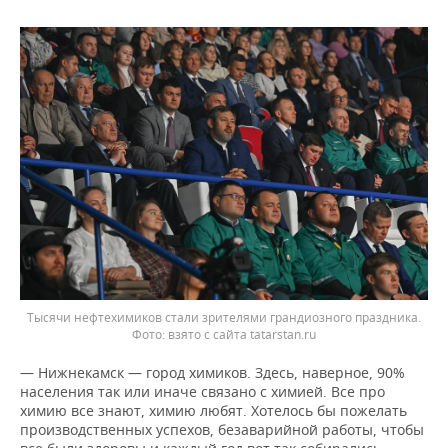
Тысячи нефтехимиков стали зрителями грандиозного праздника.
взято с сайта tatarstan.ru
— Нижнекамск — город химиков. Здесь, наверное, 90%
населения так или иначе связано с химией. Все про
химию все знают, химию любят. Хотелось бы пожелать
производственных успехов, безаварийной работы, чтобы