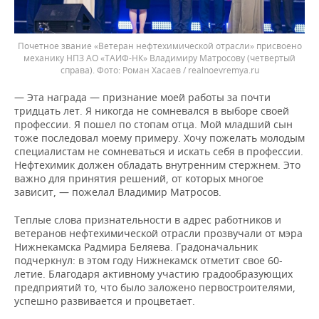
Почетное звание «Ветеран нефтехимической отрасли» присвоено
механику НПЗ АО «ТАИФ-НК» Владимиру Матросову (четвертый
справа).
Роман Хасаев / realnoevremya.ru
— Эта награда — признание моей работы за почти
тридцать лет. Я никогда не сомневался в выборе своей
профессии. Я пошел по стопам отца. Мой младший сын
тоже последовал моему примеру. Хочу пожелать молодым
специалистам не сомневаться и искать себя в профессии.
Нефтехимик должен обладать внутренним стержнем. Это
важно для принятия решений, от которых многое
зависит, — пожелал Владимир Матросов.
Теплые слова признательности в адрес работников и
ветеранов нефтехимической отрасли прозвучали от мэра
Нижнекамска Радмира Беляева. Градоначальник
подчеркнул: в этом году Нижнекамск отметит свое 60-
летие. Благодаря активному участию градообразующих
предприятий то, что было заложено первостроителями,
успешно развивается и процветает.