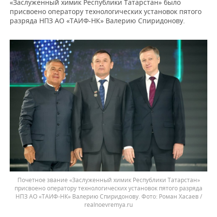
«Заслуженный химик Республики Татарстан» было
присвоено оператору технологических установок пятого
разряда НПЗ АО «ТАИФ-НК» Валерию Спиридонову.
Почетное звание «Заслуженный химик Республики Татарстан»
присвоено оператору технологических установок пятого разряда
НПЗ АО «ТАИФ-НК» Валерию Спиридонову.
Роман Хасаев /
realnoevremya.ru