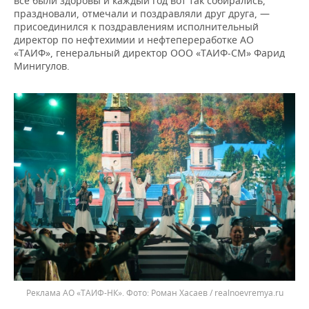
все были здоровы и каждый год вот так собирались,
праздновали, отмечали и поздравляли друг друга, —
присоединился к поздравлениям исполнительный
директор по нефтехимии и нефтепереработке АО
«ТАИФ», генеральный директор ООО «ТАИФ-СМ» Фарид
Минигулов.
Реклама АО «ТАИФ-НК».
Роман Хасаев / realnoevremya.ru