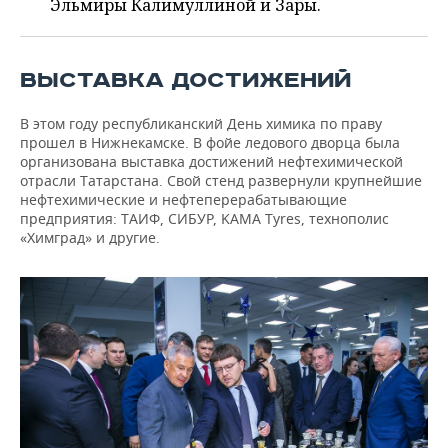
ВОДНЫЕ ВИДЫ СПОРТА
ОБРАЗОВАНИЕ
Эльмиры Калимуллиной и Зары.
ХОККЕЙ С МЯЧОМ
ПРОИСШЕСТВИЯ
ВЫСТАВКА ДОСТИЖЕНИЙ
В этом году республиканский День химика по праву
прошел в Нижнекамске. В фойе ледового дворца была
организована выставка достижений нефтехимической
отрасли Татарстана. Свой стенд развернули крупнейшие
нефтехимические и нефтеперерабатывающие
предприятия: ТАИФ, СИБУР, KAMA Tyres, технополис
«Химград» и другие.