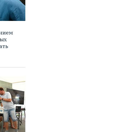
ением
ных
ать