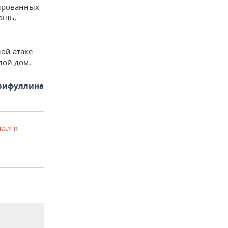
зированных
ощь,
ой атаке
лой дом.
арифуллина
ал в