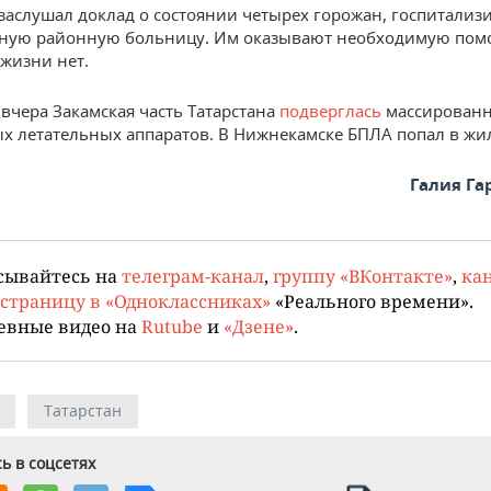
 заслушал доклад о состоянии четырех горожан, госпитали
ьную районную больницу. Им оказывают необходимую пом
 жизни нет.
вчера Закамская часть Татарстана
подверглась
массированн
х летательных аппаратов. В Нижнекамске БПЛА попал в жи
Галия Г
сывайтесь на
телеграм-канал
,
группу «ВКонтакте»
,
кан
страницу в «Одноклассниках»
«Реального времени».
евные видео на
Rutube
и
«Дзене»
.
Татарстан
ь в соцсетях