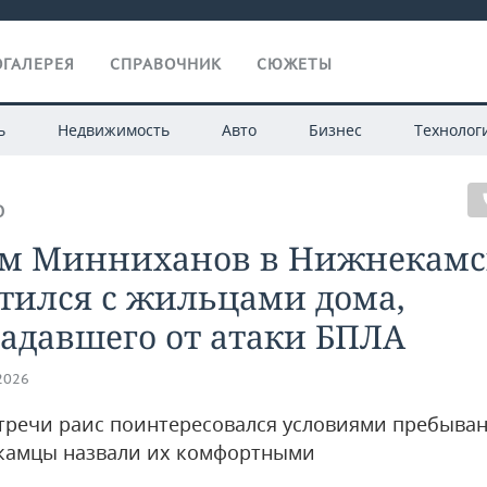
ГАЛЕРЕЯ
СПРАВОЧНИК
СЮЖЕТЫ
ь
Недвижимость
Авто
Бизнес
Технолог
О
ам Минниханов в Нижнекамс
тился с жильцами дома,
адавшего от атаки БПЛА
.2026
стречи раис поинтересовался условиями пребыван
амцы назвали их комфортными