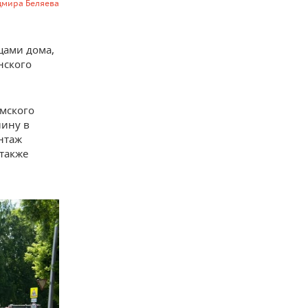
адмира Беляева
цами дома,
нского
мского
лину в
нтаж
также