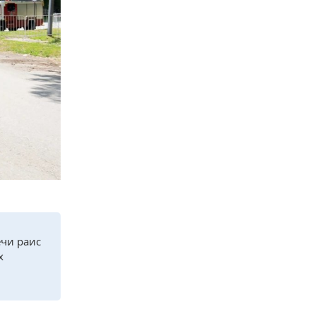
ечи раис
х