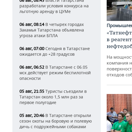
Власти Татарстана
06 авг, 08:45
разработали условия конкурса на
льготную аренду в ЦУМе
В четырех городах
06 авг, 08:14
Промышле
Закамья Татарстана объявлена
«Татнефт
угроза атаки БПЛА
в реаген
нефтедо
Сегодня в Татарстане
06 авг, 07:00
ожидается до +28 градусов
На мощнос
компания н
В Татарстане с 06.05
06 авг, 06:52
поверхност
мск действует режим беспилотной
отходов со
опасности
Туристы съездили в
05 авг, 21:35
Татарстан около 1,5 млн раз за
первое полугодие
В Татарстане открыли
05 авг, 20:46
сезон охоты на боровую и полевую
дичь с подружейными собаками