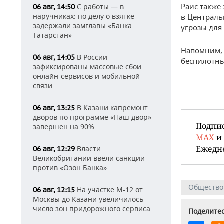
Раис также
С работы — в
06 авг, 14:50
наручниках: по делу о взятке
в Централ
задержали замглавы «Банка
угрозы для
Татарстан»
Напомним, 
В России
06 авг, 14:05
беспилотны
зафиксированы массовые сбои
онлайн-сервисов и мобильной
связи
В Казани капремонт
06 авг, 13:25
дворов по программе «Наш двор»
Подпи
завершен на 90%
MAX
и
Ежедн
Власти
06 авг, 12:29
Великобритании ввели санкции
против «Озон Банка»
Общество
На участке М-12 от
06 авг, 12:15
Москвы до Казани увеличилось
число зон придорожного сервиса
Поделитес