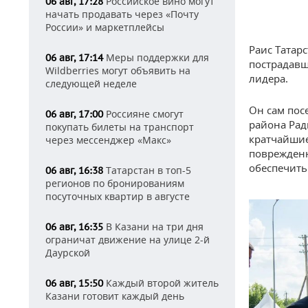
Российское вино могут
06 авг, 17:28
начать продавать через «Почту
России» и маркетплейсы
Раис Татар
Меры поддержки для
06 авг, 17:14
пострадавш
Wildberries могут объявить на
лидера.
следующей неделе
Он сам пос
Россияне смогут
06 авг, 17:00
района Рад
покупать билеты на транспорт
кратчайшие
через мессенджер «Макс»
поврежденн
обеспечить
Татарстан в топ-5
06 авг, 16:38
регионов по бронированиям
посуточных квартир в августе
В Казани на три дня
06 авг, 16:35
ограничат движение на улице 2-й
Даурской
Каждый второй житель
06 авг, 15:50
Казани готовит каждый день