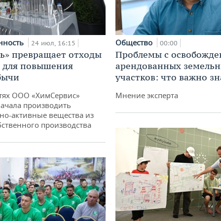
нность
Общество
24 июл, 16:15
00:00
ь» превращает отходы
Проблемы с освобожд
т для повышения
арендованных земель
бычи
участков: что важно зн
тях ООО «ХимСервис»
Мнение эксперта
ачала производить
но-активные вещества из
бственного производства