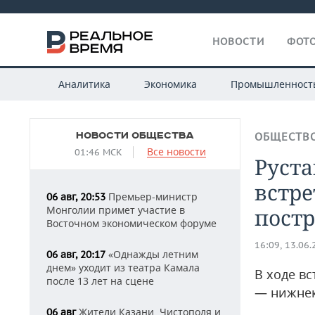
НОВОСТИ
ФОТО
Аналитика
Экономика
Промышленност
НОВОСТИ ОБЩЕСТВА
ОБЩЕСТВ
Все новости
01:46 МСК
Руст
встре
Премьер-министр
06 авг, 20:53
Монголии примет участие в
постр
Восточном экономическом форуме
16:09, 13.06
«Однажды летним
06 авг, 20:17
днем» уходит из театра Камала
В ходе в
после 13 лет на сцене
— нижнек
Жители Казани, Чистополя и
06 авг