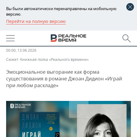
Вы были автоматически перенаправлены на мобильную
версию.
Перейти на полную версию
РЕГИОНЫ
ОБЩЕСТВО
«Я знаю значение слова «ничто»
БАШКОРТОСТАН
НОВОСТИ
ТАТАРСТАН
АНАЛИТИКА
00:00, 13.06.2026
Сюжет:
Книжная полка «Реального времени»
УДМУРТИЯ
НОВОСТИ АНАЛИТИКИ
ЭКОНОМИКА
Эмоциональное выгорание как форма
ДЕКЛАРАЦИИ О ДОХОДАХ
НОВОСТИ ЭКОНОМИКИ
ПРОМЫШЛЕННОСТЬ
существования в романе Джоан Дидион «Играй
при любом раскладе»
КОРОЛИ ГОСЗАКАЗА ПФО
ФИНАНСЫ
НОВОСТИ
НЕДВИЖИМОСТЬ
ПРОМЫШЛЕННОСТИ
ВУЗЫ ТАТАРСТАНА
БАНКИ
НОВОСТИ НЕДВИЖИМОСТИ
АВТО
АГРОПРОМ
КОМУ ПРИНАДЛЕЖАТ
БЮДЖЕТ
НОВОСТИ АВТО
БИЗНЕС
ТОРГОВЫЕ ЦЕНТРЫ
МАШИНОСТРОЕНИЕ
ТАТАРСТАНА
ИНВЕСТИЦИИ
НОВОСТИ БИЗНЕСА
ТЕХНОЛОГИИ