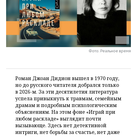
НЕФТЕХИМИЯ
РОЗНИЧНАЯ ТОРГОВЛЯ
НОВОСТИ ТЕХНОЛОГИЙ
МЕРОПРИЯТИЯ
НЕФТЬ
ТРАНСПОРТ
IT
НОВОСТИ МЕРОПРИЯТИЙ
СПОРТ
ОПК
УСЛУГИ
МЕДИА
ВЫЕЗДНАЯ РЕДАКЦИЯ
НОВОСТИ СПОРТА
ОБЩЕСТВО
ЭНЕРГЕТИКА
Фото: Реальное время
ТЕЛЕКОММУНИКАЦИИ
БИЗНЕС-БРАНЧИ
ФУТБОЛ
НОВОСТИ ОБЩЕСТВА
ФОТОГАЛЕРЕЯ
ONLINE-КОНФЕРЕНЦИИ
ХОККЕЙ
ВЛАСТЬ
СЮЖЕТЫ
Роман Джоан Дидион вышел в 1970 году,
ОТКРЫТАЯ ЛЕКЦИЯ
БАСКЕТБОЛ
ИНФРАСТРУКТУРА
СПРАВОЧНИК
но до русского читателя добрался только
в 2026-м. За эти десятилетия литература
ВОЛЕЙБОЛ
ИСТОРИЯ
СПИСОК ПЕРСОН
ПОЛНАЯ ВЕРСИЯ
успела привыкнуть к травмам, семейным
драмам и подробным психологическим
КИБЕРСПОРТ
КУЛЬТУРА
СПИСОК КОМПАНИЙ
объяснениям. На этом фоне «Играй при
любом раскладе» выглядит почти
ФИГУРНОЕ КАТАНИЕ
МЕДИЦИНА
вызывающе. Здесь нет детективной
интриги, нет борьбы за счастье, нет даже