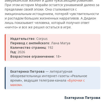
американской жизни» и даже «ужасающим романом».
При этом история Мэрайи остается узнаваемой далеко за
пределами своей эпохи. Она сталкивается с
эмоциональным истощением, потерей чувствительности
и распадом больших жизненных нарративов. А Дидион
лишь показывает человека, который получил ответ
«ничто» и все же решил остаться в игре.
Corpus
Издательство:
Лана Матуа
Перевод с английского:
192
Количество страниц:
2026
Год:
18+
Возрастное ограничение:
— литературная
Екатерина Петрова
обозревательница интернет-газеты «Реальное
время», ведущая телеграм-канала
«Булочки с
маком»
.
Екатерина Петрова