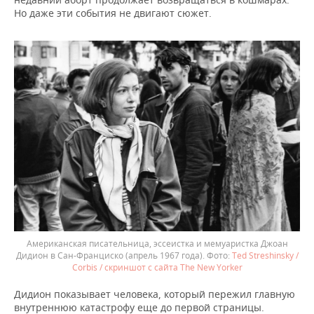
Но даже эти события не двигают сюжет.
Американская писательница, эссеистка и мемуаристка Джоан
Дидион в Сан-Франциско (апрель 1967 года).
Ted Streshinsky /
Corbis / скриншот с сайта The New Yorker
Дидион показывает человека, который пережил главную
внутреннюю катастрофу еще до первой страницы.