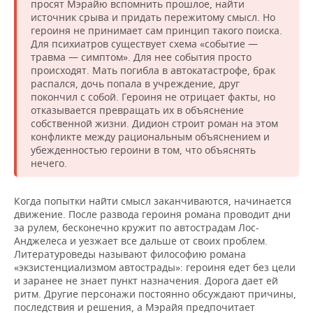
просят Мэрайю вспомнить прошлое, найти
источник срыва и придать пережитому смысл. Но
героиня не принимает сам принцип такого поиска.
Для психиатров существует схема «событие —
травма — симптом». Для нее события просто
происходят. Мать погибла в автокатастрофе, брак
распался, дочь попала в учреждение, друг
покончил с собой. Героиня не отрицает факты, но
отказывается превращать их в объяснение
собственной жизни. Дидион строит роман на этом
конфликте между рациональным объяснением и
убежденностью героини в том, что объяснять
нечего.
Когда попытки найти смысл заканчиваются, начинается
движение. После развода героиня романа проводит дни
за рулем, бесконечно кружит по автострадам Лос-
Анджелеса и уезжает все дальше от своих проблем.
Литературоведы называют философию романа
«экзистенциализмом автострады»: героиня едет без цели
и заранее не знает пункт назначения. Дорога дает ей
ритм. Другие персонажи постоянно обсуждают причины,
последствия и решения, а Мэрайя предпочитает