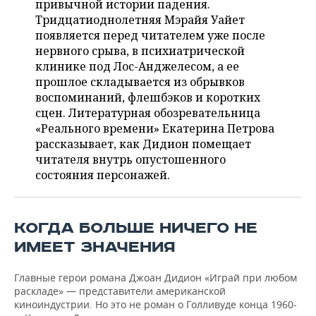
ВОДНЫЕ ВИДЫ СПОРТА
ОБРАЗОВАНИЕ
привычной истории падения.
Тридцатиоднолетняя Мэрайя Уайет
ХОККЕЙ С МЯЧОМ
ПРОИСШЕСТВИЯ
появляется перед читателем уже после
нервного срыва, в психиатрической
клинике под Лос-Анджелесом, а ее
прошлое складывается из обрывков
воспоминаний, флешбэков и коротких
сцен. Литературная обозревательница
«Реального времени» Екатерина Петрова
рассказывает, как Дидион помещает
читателя внутрь опустошенного
состояния персонажей.
КОГДА БОЛЬШЕ НИЧЕГО НЕ
ИМЕЕТ ЗНАЧЕНИЯ
Главные герои романа Джоан Дидион «Играй при любом
раскладе» — представители американской
киноиндустрии. Но это не роман о Голливуде конца 1960-