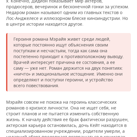
х. Конечно, Дидион показывает мир актеров,
продюсеров, вечеринок и бесконечной гонки за успехом.
Недаром роман называют одним из главных текстов о
Лос-Анджелесе и иллюзорном блеске киноиндустрии. Но
в центре истории находится другое.
Героиня романа Мэрайя живет среди людей,
которые постоянно ищут объяснения своим
поступкам и несчастьям, тогда как сама она
постепенно приходит к противоположному выводу.
Врачей интересует причина ее состояния, а ее
саму — уже нет. Роман держится на двух понятиях:
«ничто» и эмоциональное истощение. Именно они
определяют и поступки героини, и устройство
всего повествования.
Мэрайя совсем не похожа на героинь классических
романов о кризисе личности. Она не ищет себя, не
строит планов и не пытается изменить собственную
жизнь. К началу действия ее брак фактически разрушен,
актерская карьера остановилась, дочь Кейт находится в
специализированном учреждении, родители умерли, а
недавний аборт продолжает возвращаться в кошмарах.