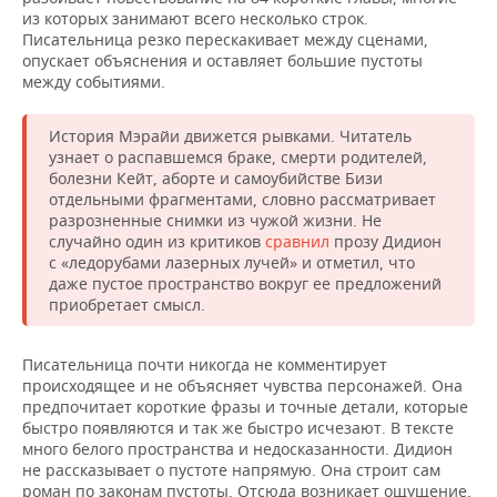
из которых занимают всего несколько строк.
Писательница резко перескакивает между сценами,
опускает объяснения и оставляет большие пустоты
между событиями.
История Мэрайи движется рывками. Читатель
узнает о распавшемся браке, смерти родителей,
болезни Кейт, аборте и самоубийстве Бизи
отдельными фрагментами, словно рассматривает
разрозненные снимки из чужой жизни. Не
случайно один из критиков
сравнил
прозу Дидион
с «ледорубами лазерных лучей» и отметил, что
даже пустое пространство вокруг ее предложений
приобретает смысл.
Писательница почти никогда не комментирует
происходящее и не объясняет чувства персонажей. Она
предпочитает короткие фразы и точные детали, которые
быстро появляются и так же быстро исчезают. В тексте
много белого пространства и недосказанности. Дидион
не рассказывает о пустоте напрямую. Она строит сам
роман по законам пустоты. Отсюда возникает ощущение,