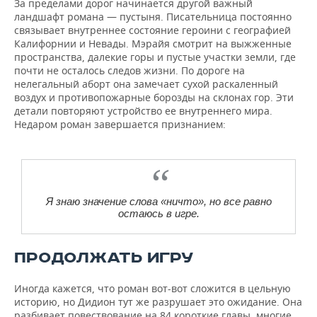
За пределами дорог начинается другой важный
ландшафт романа — пустыня. Писательница постоянно
связывает внутреннее состояние героини с географией
Калифорнии и Невады. Мэрайя смотрит на выжженные
пространства, далекие горы и пустые участки земли, где
почти не осталось следов жизни. По дороге на
нелегальный аборт она замечает сухой раскаленный
воздух и противопожарные борозды на склонах гор. Эти
детали повторяют устройство ее внутреннего мира.
Недаром роман завершается признанием:
Я знаю значение слова «ничто», но все равно
остаюсь в игре.
ПРОДОЛЖАТЬ ИГРУ
Иногда кажется, что роман вот-вот сложится в цельную
историю, но Дидион тут же разрушает это ожидание. Она
разбивает повествование на 84 короткие главы, многие