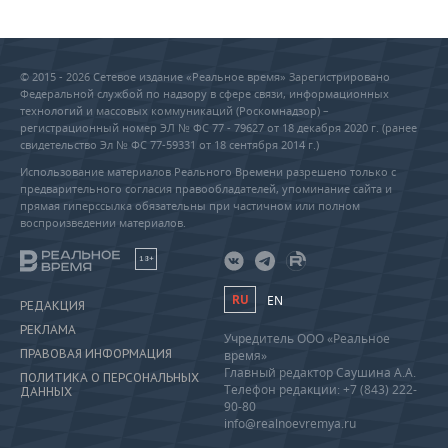
© 2015 - 2026 Сетевое издание «Реальное время» Зарегистрировано
Федеральной службой по надзору в сфере связи, информационных
технологий и массовых коммуникаций (Роскомнадзор) –
регистрационный номер ЭЛ № ФС 77 - 79627 от 18 декабря 2020 г. (ранее
свидетельство Эл № ФС 77-59331 от 18 сентября 2014 г.)
Использование материалов Реального Времени разрешено только с
предварительного согласия правообладателей, упоминание сайта и
прямая гиперссылка обязательны при частичном или полном
воспроизведении материалов.
18+
RU
EN
РЕДАКЦИЯ
РЕКЛАМА
Учредитель ООО «Реальное
ПРАВОВАЯ ИНФОРМАЦИЯ
время»
Главный редактор Саушина А.А.
ПОЛИТИКА О ПЕРСОНАЛЬНЫХ
Телефон редакции: +7 (843) 222-
ДАННЫХ
90-80
info@realnoevremya.ru