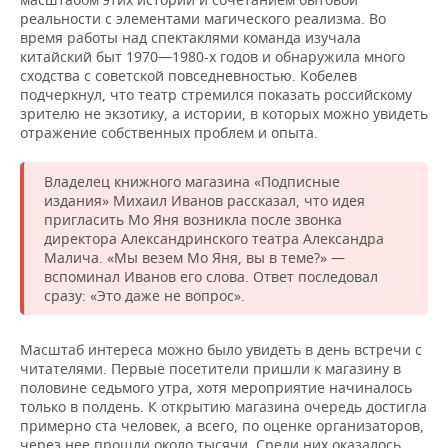
реальности с элементами магического реализма. Во
время работы над спектаклями команда изучала
китайский быт 1970—1980-х годов и обнаружила много
сходства с советской повседневностью. Кобелев
подчеркнул, что театр стремился показать российскому
зрителю не экзотику, а истории, в которых можно увидеть
отражение собственных проблем и опыта.
Владелец книжного магазина «Подписные
издания» Михаил Иванов рассказал, что идея
пригласить Мо Яня возникла после звонка
директора Александринского театра Александра
Малича. «Мы везем Мо Яня, вы в теме?» —
вспоминал Иванов его слова. Ответ последовал
сразу: «Это даже не вопрос».
Масштаб интереса можно было увидеть в день встречи с
читателями. Первые посетители пришли к магазину в
половине седьмого утра, хотя мероприятие начиналось
только в полдень. К открытию магазина очередь достигла
примерно ста человек, а всего, по оценке организаторов,
через нее прошли около тысячи. Среди них оказалось