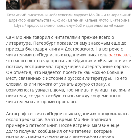
Китайский писатель и нобелевский лауреат Мо Янь и генеральный
директор издательства «Эксмо» Евгений Капьев.
Екатерина
Шуть / предоставлено пресс-службой издательства «Эксмо»
Сам Мо Янь говорил с читателями прежде всего о
литературе. Петербург показался ему знакомым еще до
приезда благодаря книгам Достоевского. На встрече с
читателями в «Подписных изданиях» писатель
рассказал
,
что много лет назад прочитал «Идиота» и «Белые ночи» и
поэтому воспринимал город через литературные образы.
Он отметил, что надеется посетить как можно больше
мест, связанных с историей русской литературы. По его
словам, книги помогают узнать другую страну, а
возможность увидеть дома, гостиницы и улицы, где жили
писатели, создает особую связь между современным
читателем и авторами прошлого.
Автограф-сессия в «Подписных изданиях» продолжалась
около трех часов. За это время Мо Янь подписал
примерно пятьсот книг. После встречи магазин еще
долго получал сообщения от читателей, которые
пытались найти экземпляры с автографом автора.