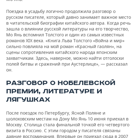
Поездка в усадьбу логично продолжила разговор о
русском писателе, который давно занимает важное место
в читательской биографии китайского автора. Когда речь
зашла о влиянии русской литературы на его творчество,
Мо Янь вспомнил Толстого и один из самых известных
романов XIX века. «Книга Льва Толстого «Война и мир»
сильно повлияла на мой роман «Красный гаолян», на
сцены сопротивления китайского народа японским
захватчикам. Здесь, наверное, можно найти отголоски
полей битвы и сражений при Аустерлице», — рассказал
он.
РАЗГОВОР О НОБЕЛЕВСКОЙ
ПРЕМИИ, ЛИТЕРАТУРЕ И
ЛЯГУШКАХ
После поездок по Петербургу, Ясной Поляне и
шолоховским местам на Дону Мо Янь 10 июня приехал в
Москву. Столица стала финальной точкой его четвертого
визита в Россию. С этим городом у писателя связаны
давние воспоминания. Впервые он приехал сюда в 2007