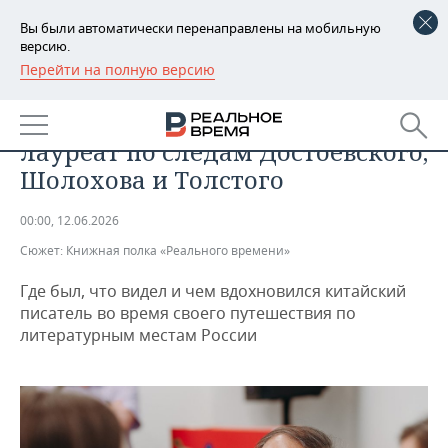
Вы были автоматически перенаправлены на мобильную
версию.
Перейти на полную версию
РЕГИОНЫ
ОБЩЕСТВО
Мо Янь в России: нобелевский
БАШКОРТОСТАН
НОВОСТИ
лауреат по следам Достоевского,
ТАТАРСТАН
АНАЛИТИКА
Шолохова и Толстого
УДМУРТИЯ
НОВОСТИ АНАЛИТИКИ
ЭКОНОМИКА
00:00, 12.06.2026
Сюжет:
Книжная полка «Реального времени»
ДЕКЛАРАЦИИ О ДОХОДАХ
НОВОСТИ ЭКОНОМИКИ
ПРОМЫШЛЕННОСТЬ
Где был, что видел и чем вдохновился китайский
КОРОЛИ ГОСЗАКАЗА ПФО
ФИНАНСЫ
НОВОСТИ
НЕДВИЖИМОСТЬ
писатель во время своего путешествия по
ПРОМЫШЛЕННОСТИ
литературным местам России
ВУЗЫ ТАТАРСТАНА
БАНКИ
НОВОСТИ НЕДВИЖИМОСТИ
АВТО
АГРОПРОМ
КОМУ ПРИНАДЛЕЖАТ
БЮДЖЕТ
НОВОСТИ АВТО
БИЗНЕС
ТОРГОВЫЕ ЦЕНТРЫ
МАШИНОСТРОЕНИЕ
ТАТАРСТАНА
ИНВЕСТИЦИИ
НОВОСТИ БИЗНЕСА
ТЕХНОЛОГИИ