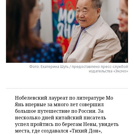
НЕФТЕХИМИЯ
РОЗНИЧНАЯ ТОРГОВЛЯ
НОВОСТИ ТЕХНОЛОГИЙ
МЕРОПРИЯТИЯ
НЕФТЬ
ТРАНСПОРТ
IT
НОВОСТИ МЕРОПРИЯТИЙ
СПОРТ
ОПК
УСЛУГИ
МЕДИА
ВЫЕЗДНАЯ РЕДАКЦИЯ
НОВОСТИ СПОРТА
ОБЩЕСТВО
ЭНЕРГЕТИКА
ТЕЛЕКОММУНИКАЦИИ
БИЗНЕС-БРАНЧИ
ФУТБОЛ
НОВОСТИ ОБЩЕСТВА
ФОТОГАЛЕРЕЯ
ONLINE-КОНФЕРЕНЦИИ
ХОККЕЙ
ВЛАСТЬ
СЮЖЕТЫ
Фото: Екатерина Шуть / предоставлено пресс-службой
издательства «Эксмо»
ОТКРЫТАЯ ЛЕКЦИЯ
БАСКЕТБОЛ
ИНФРАСТРУКТУРА
СПРАВОЧНИК
ВОЛЕЙБОЛ
ИСТОРИЯ
СПИСОК ПЕРСОН
ПОЛНАЯ ВЕРСИЯ
Нобелевский лауреат по литературе Мо
Янь впервые за много лет совершил
КИБЕРСПОРТ
КУЛЬТУРА
СПИСОК КОМПАНИЙ
большое путешествие по России. За
несколько дней китайский писатель
ФИГУРНОЕ КАТАНИЕ
МЕДИЦИНА
успел пройтись по берегам Невы, увидеть
места, где создавался «Тихий Дон»,