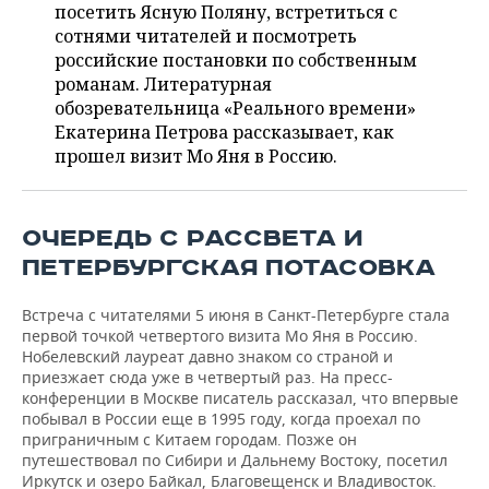
ВОДНЫЕ ВИДЫ СПОРТА
ОБРАЗОВАНИЕ
посетить Ясную Поляну, встретиться с
сотнями читателей и посмотреть
ХОККЕЙ С МЯЧОМ
ПРОИСШЕСТВИЯ
российские постановки по собственным
романам. Литературная
обозревательница «Реального времени»
Екатерина Петрова рассказывает, как
прошел визит Мо Яня в Россию.
ОЧЕРЕДЬ С РАССВЕТА И
ПЕТЕРБУРГСКАЯ ПОТАСОВКА
Встреча с читателями 5 июня в Санкт-Петербурге стала
первой точкой четвертого визита Мо Яня в Россию.
Нобелевский лауреат давно знаком со страной и
приезжает сюда уже в четвертый раз. На пресс-
конференции в Москве писатель рассказал, что впервые
побывал в России еще в 1995 году, когда проехал по
приграничным с Китаем городам. Позже он
путешествовал по Сибири и Дальнему Востоку, посетил
Иркутск и озеро Байкал, Благовещенск и Владивосток.