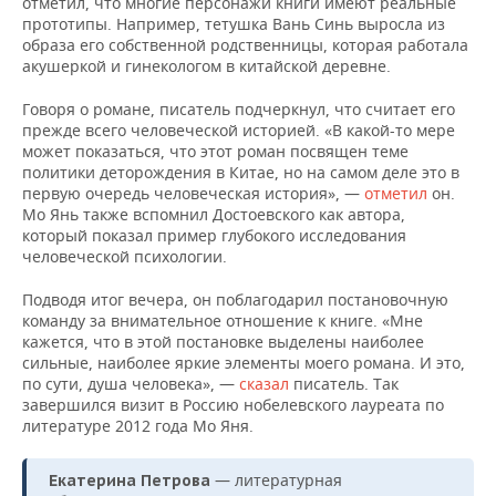
отметил, что многие персонажи книги имеют реальные
прототипы. Например, тетушка Вань Синь выросла из
образа его собственной родственницы, которая работала
акушеркой и гинекологом в китайской деревне.
Говоря о романе, писатель подчеркнул, что считает его
прежде всего человеческой историей. «В какой-то мере
может показаться, что этот роман посвящен теме
политики деторождения в Китае, но на самом деле это в
первую очередь человеческая история», —
отметил
он.
Мо Янь также вспомнил Достоевского как автора,
который показал пример глубокого исследования
человеческой психологии.
Подводя итог вечера, он поблагодарил постановочную
команду за внимательное отношение к книге. «Мне
кажется, что в этой постановке выделены наиболее
сильные, наиболее яркие элементы моего романа. И это,
по сути, душа человека», —
сказал
писатель. Так
завершился визит в Россию нобелевского лауреата по
литературе 2012 года Мо Яня.
— литературная
Екатерина Петрова