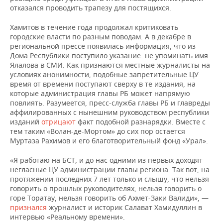
отказался проводить трапезу для постящихся.
Хамитов в течение года продолжал критиковать
городские власти по разным поводам. А в декабре в
региональной прессе появилась информация, что из
Дома Республики поступило указание: не упоминать имя
Ялалова в СМИ. Как признаются местные журналисты на
условиях анонимности, подобные запретительные ЦУ
время от времени поступают сверху в те издания, на
которые администрация главы РБ может напрямую
повлиять. Разумеется, пресс-служба главы РБ и главреды
аффилированных с нынешним руководством республики
изданий
отрицают
факт подобной разнарядки. Вместе с
тем таким «Волан-де-Мортом» до сих пор остается
Муртаза Рахимов и его благотворительный фонд «Урал».
«Я работаю на БСТ, и до нас одними из первых доходят
негласные ЦУ администрации главы региона. Так вот, на
протяжении последних 7 лет только и слышу, что нельзя
говорить о прошлых руководителях, нельзя говорить о
горе Торатау, нельзя говорить об Ахмет-Заки Валиди», —
признался
журналист и историк Салават Хамидуллин в
интервью «Реальному времени».