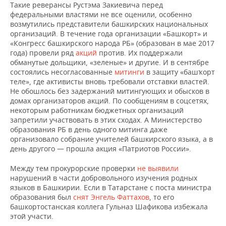
Такие реверансы Рустэма Закиевича перед
федеральными властями не все оценили, особенно
возмутились представители башкирских национальных
организаций. В течение года организации «Башкорт» и
«Конгресс башкирского народа РБ» (образован в мае 2017
года) провели ряд
акций
против. Их поддержали
обманутые дольщики, «зеленые» и другие. И в сентябре
состоялись несогласованные
митинги
в защиту «башҡорт
теле», где активисты вновь требовали отставки властей.
Не обошлось без задержаний митингующих и обысков в
домах организаторов акций. По сообщениям в соцсетях,
некоторым работникам бюджетных организаций
запретили участвовать в этих сходах. А Министерство
образования РБ в день одного митинга даже
организовало собрание учителей башкирского языка, а в
день другого — прошла акция «Патриотов России».
Между тем прокурорские проверки
не выявили
нарушений в части добровольного изучения родных
языков в Башкирии. Если в Татарстане с поста министра
образования был
снят Энгель Фаттахов
, то его
башкортостанская коллега Гульназ Шафикова избежала
этой участи.