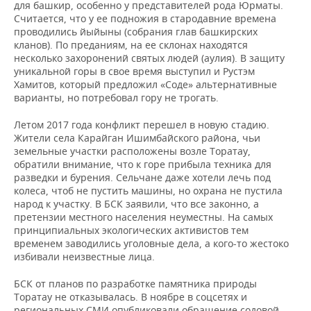
для башкир, особенно у представителей рода Юрматы.
Считается, что у ее подножия в стародавние времена
проводились йыйыны (собрания глав башкирских
кланов). По преданиям, на ее склонах находятся
несколько захоронений святых людей (аулия). В защиту
уникальной горы в свое время выступил и Рустэм
Хамитов, который предложил «Соде» альтернативные
варианты, но потребовал гору не трогать.
Летом 2017 года конфликт перешел в новую стадию.
Жители села Карайган Ишимбайского района, чьи
земельные участки расположены возле Торатау,
обратили внимание, что к горе прибыла техника для
разведки и бурения. Сельчане даже хотели лечь под
колеса, чтоб не пустить машины, но охрана не пустила
народ к участку. В БСК заявили, что все законно, а
претензии местного населения неуместны. На самых
принципиальных экологических активистов тем
временем заводились уголовные дела, а кого-то жестоко
избивали неизвестные лица.
БСК от планов по разработке памятника природы
Торатау не отказывалась. В ноябре в соцсетях и
региональных СМИ опубликовали обращение содовой