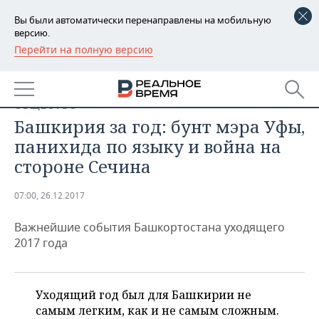
Вы были автоматически перенаправлены на мобильную
версию.
Перейти на полную версию
РЕГИОНЫ
БАШКОРТОСТАН
НОВОСТИ
ОБЩЕСТВО
ТАТАРСТАН
АНАЛИТИКА
Башкирия за год: бунт мэра Уфы,
панихида по языку и война на
УДМУРТИЯ
НОВОСТИ АНАЛИТИКИ
ЭКОНОМИКА
стороне Сечина
ДЕКЛАРАЦИИ О ДОХОДАХ
НОВОСТИ ЭКОНОМИКИ
ПРОМЫШЛЕННОСТЬ
07:00, 26.12.2017
КОРОЛИ ГОСЗАКАЗА ПФО
ФИНАНСЫ
НОВОСТИ
НЕДВИЖИМОСТЬ
ПРОМЫШЛЕННОСТИ
Важнейшие события Башкортостана уходящего
2017 года
ВУЗЫ ТАТАРСТАНА
БАНКИ
НОВОСТИ НЕДВИЖИМОСТИ
АВТО
АГРОПРОМ
КОМУ ПРИНАДЛЕЖАТ
БЮДЖЕТ
НОВОСТИ АВТО
БИЗНЕС
ТОРГОВЫЕ ЦЕНТРЫ
МАШИНОСТРОЕНИЕ
Уходящий год был для Башкирии не
ТАТАРСТАНА
самым легким, как и не самым сложным.
ИНВЕСТИЦИИ
НОВОСТИ БИЗНЕСА
ТЕХНОЛОГИИ