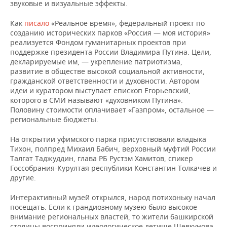
звуковые и визуальные эффекты.
Как
писало
«Реальное время», федеральный проект по
созданию исторических парков «Россия — моя история»
реализуется Фондом гуманитарных проектов при
поддержке президента России Владимира Путина. Цели,
декларируемые им, — укрепление патриотизма,
развитие в обществе высокой социальной активности,
гражданской ответственности и духовности. Автором
идеи и куратором выступает епископ Егорьевский,
которого в СМИ называют «духовником Путина».
Половину стоимости оплачивает «Газпром», остальное —
региональные бюджеты.
На открытии уфимского парка присутствовали владыка
Тихон, полпред Михаил Бабич, верховный муфтий России
Талгат Таджуддин, глава РБ Рустэм Хамитов, спикер
Госсобрания-Курултая республики Константин Толкачев и
другие.
Интерактивный музей открылся, народ потихоньку начал
посещать. Если к грандиозному музею было высокое
внимание региональных властей, то жители башкирской
столицы восприняли идеологическое детище Шевкунова