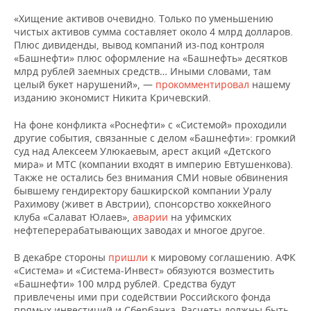
«Хищение активов очевидно. Только по уменьшению
чистых активов сумма составляет около 4 млрд долларов.
Плюс дивиденды, вывод компаний из-под контроля
«Башнефти» плюс оформление на «Башнефть» десятков
млрд рублей заемных средств… Иными словами, там
целый букет нарушений», —
прокомментировал
нашему
изданию экономист Никита Кричевский.
На фоне конфликта «Роснефти» с «Системой» проходили
другие события, связанные с делом «Башнефти»: громкий
суд над Алексеем Улюкаевым, арест акций «Детского
мира» и МТС (компании входят в империю Евтушенкова).
Также не остались без внимания СМИ новые обвинения
бывшему гендиректору башкирской компании Уралу
Рахимову (живет в Австрии), спонсорство хоккейного
клуба «Салават Юлаев»,
аварии
на уфимских
нефтеперерабатывающих заводах и многое другое.
В декабре стороны
пришли
к мировому соглашению. АФК
«Система» и «Система-Инвест» обязуются возместить
«Башнефти» 100 млрд рублей. Средства будут
привлечены ими при содействии Российского фонда
прямых инвестиций и Сбербанка. Расчеты должны быть