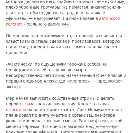
которые делали из него крайнего за многоснежную зиму,
плохо убранные тротуары, не прилагая никаких усилий
для того, чтобы поддержать градоначальника и
уфимцев», — недоумевает Шамиль Валеев в
авторской
колонке
«Реального времени».
По мнению нашего колумниста, этот конфликт является
следствием системы сдержек и противовесов, которую
пытается установить Хамитов с самого начала своего
правления.
«Фактически, по ощущениям горожан, особенно
предпринимателей, в городе два мэра —
непосредственно легитимно назначенный Ирек Ялалов и
первый вице-мэр Александр Филиппов», — продолжает
эксперт.
Мэр начал выпускать собственные стримы и делать
порой
весьма
громкие заявления. Кроме того, как
выяснила
наша интернет-газета, Ирек Ишмухаметович
планировал принять участие в организации ифтара
(коллективное разговение в месяц Рамазан) в казанской
мечети «Ярдэм». Эта новость вызвала неоднозначную
реакцию среди уфимцев. В итоге глава администрации