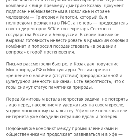
компании к вице-премьеру Дмитрию Козаку. Документ
подписан небезызвестным в Поволжье и стране
человеком — Григорием Рапотой, который был
полпредом президента в ПФО, а теперь — председатель
совета директоров БСК и госсекретарь Союзного
государства России и Белоруссии. В своем письме он
выразил готовность инвестировать в Крымский содовый
комбинат и попросил посодействовать «в решении
вопроса» с горой преткновения.
Письмо рассмотрели быстро, и Козак дал поручение
Минприроды РФ и Минкультуры России принять
«решение о наличии (отсутствии) природоохранной и
культурной ценности шихана». Есть вероятность, что с
горы снимут статус памятника природы.
Перед Хамитовым встала непростая задача: не потерять
лицо перед населением и удержаться на своем кресле,
угодив московскому начальству. Уфимские пользователи
интернета уже обсудили ситуацию вдоль и поперек.
Подобный же конфликт между промышленниками и
общественниками продолжает развиваться и в Уфе —