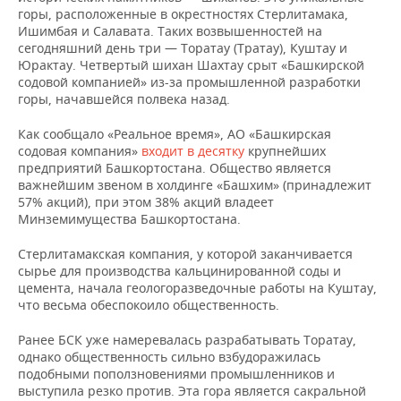
горы, расположенные в окрестностях Стерлитамака,
Ишимбая и Салавата. Таких возвышенностей на
сегодняшний день три — Торатау (Тратау), Куштау и
Юрактау. Четвертый шихан Шахтау срыт «Башкирской
содовой компанией» из-за промышленной разработки
горы, начавшейся полвека назад.
Как сообщало «Реальное время», АО «Башкирская
содовая компания»
входит в десятку
крупнейших
предприятий Башкортостана. Общество является
важнейшим звеном в холдинге «Башхим» (принадлежит
57% акций), при этом 38% акций владеет
Минземимущества Башкортостана.
Стерлитамакская компания, у которой заканчивается
сырье для производства кальцинированной соды и
цемента, начала геологоразведочные работы на Куштау,
что весьма обеспокоило общественность.
Ранее БСК уже намеревалась разрабатывать Торатау,
однако общественность сильно взбудоражилась
подобными поползновениями промышленников и
выступила резко против. Эта гора является сакральной