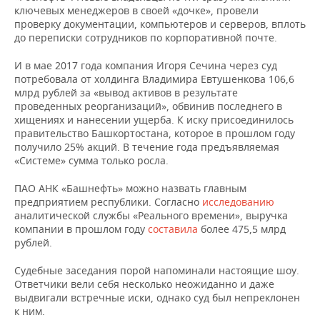
ключевых менеджеров в своей «дочке», провели
проверку документации, компьютеров и серверов, вплоть
до переписки сотрудников по корпоративной почте.
И в мае 2017 года компания Игоря Сечина через суд
потребовала от холдинга Владимира Евтушенкова 106,6
млрд рублей за «вывод активов в результате
проведенных реорганизаций», обвинив последнего в
хищениях и нанесении ущерба. К иску присоединилось
правительство Башкортостана, которое в прошлом году
получило 25% акций. В течение года предъявляемая
«Системе» сумма только росла.
ПАО АНК «Башнефть» можно назвать главным
предприятием республики. Согласно
исследованию
аналитической службы «Реального времени», выручка
компании в прошлом году
составила
более 475,5 млрд
рублей.
Судебные заседания порой напоминали настоящие шоу.
Ответчики вели себя несколько неожиданно и даже
выдвигали встречные иски, однако суд был непреклонен
к ним.