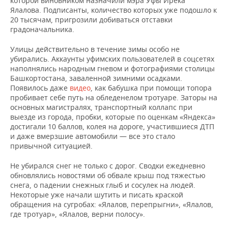
которой виновником назначили мэра Уфы Ирека
ВОДНЫЕ ВИДЫ СПОРТА
ОБРАЗОВАНИЕ
Ялалова. Подписанты, количество которых уже подошло к
20 тысячам, пригрозили добиваться отставки
ХОККЕЙ С МЯЧОМ
ПРОИСШЕСТВИЯ
градоначальника.
Улицы действительно в течение зимы особо не
убирались. Аккаунты уфимских пользователей в соцсетях
наполнялись народным гневом и фотографиями столицы
Башкортостана, заваленной зимними осадками.
Появилось даже
видео
, как бабушка при помощи топора
пробивает себе путь на обледенелом тротуаре. Заторы на
основных магистралях, транспортный коллапс при
выезде из города, пробки, которые по оценкам «Яндекса»
достигали 10 баллов, колея на дороге, участившиеся ДТП
и даже вмерзшие автомобили — все это стало
привычной ситуацией.
Не убирался снег не только с дорог. Сводки ежедневно
обновлялись новостями об обвале крыш под тяжестью
снега, о падении снежных глыб и сосулек на людей.
Некоторые уже начали шутить и писать краской
обращения на сугробах: «Ялалов, перепрыгни», «Ялалов,
где тротуар», «Ялалов, верни полосу».