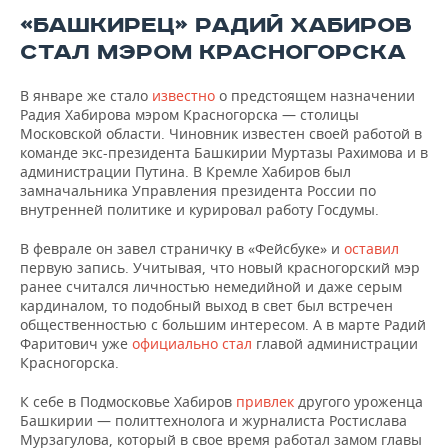
«БАШКИРЕЦ» РАДИЙ ХАБИРОВ
СТАЛ МЭРОМ КРАСНОГОРСКА
В январе же стало
известно
о предстоящем назначении
Радия Хабирова мэром Красногорска — столицы
Московской области. Чиновник известен своей работой в
команде экс-президента Башкирии Муртазы Рахимова и в
администрации Путина. В Кремле Хабиров был
замначальника Управления президента России по
внутренней политике и курировал работу Госдумы.
В феврале он завел страничку в «Фейсбуке» и
оставил
первую запись. Учитывая, что новый красногорский мэр
ранее считался личностью немедийной и даже серым
кардиналом, то подобный выход в свет был встречен
общественностью с большим интересом. А в марте Радий
Фаритович уже
официально стал
главой администрации
Красногорска.
К себе в Подмосковье Хабиров
привлек
другого уроженца
Башкирии — политтехнолога и журналиста Ростислава
Мурзагулова, который в свое время работал замом главы