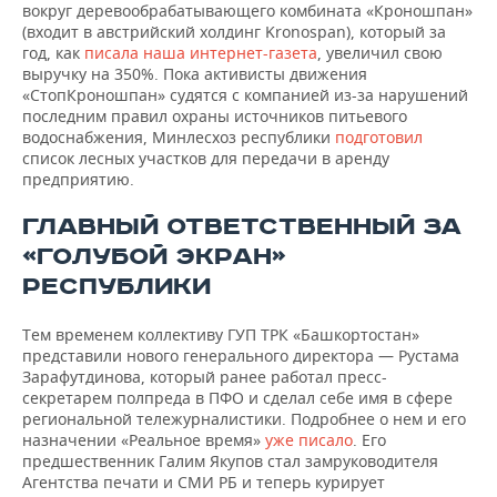
вокруг деревообрабатывающего комбината «Кроношпан»
(входит в австрийский холдинг Kronospan), который за
год, как
писала наша интернет-газета
, увеличил свою
выручку на 350%. Пока активисты движения
«СтопКроношпан» судятся с компанией из-за нарушений
последним правил охраны источников питьевого
водоснабжения, Минлесхоз республики
подготовил
список лесных участков для передачи в аренду
предприятию.
ГЛАВНЫЙ ОТВЕТСТВЕННЫЙ ЗА
«ГОЛУБОЙ ЭКРАН»
РЕСПУБЛИКИ
Тем временем коллективу ГУП ТРК «Башкортостан»
представили нового генерального директора — Рустама
Зарафутдинова, который ранее работал пресс-
секретарем полпреда в ПФО и сделал себе имя в сфере
региональной тележурналистики. Подробнее о нем и его
назначении «Реальное время»
уже писало
. Его
предшественник Галим Якупов стал замруководителя
Агентства печати и СМИ РБ и теперь курирует