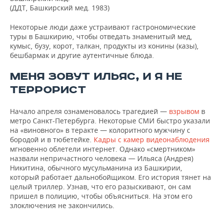
(ДДТ, Башкирский мед. 1983)
Некоторые люди даже устраивают гастрономические
туры в Башкирию, чтобы отведать знаменитый мед,
кумыс, бузу, корот, талкан, продукты из конины (казы),
бешбармак и другие аутентичные блюда.
МЕНЯ ЗОВУТ ИЛЬЯС, И Я НЕ
ТЕРРОРИСТ
Начало апреля ознаменовалось трагедией —
взрывом
в
метро Санкт-Петербурга. Некоторые СМИ быстро указали
на «виновного» в теракте — колоритного мужчину с
бородой и в тюбетейке.
Кадры с камер видеонаблюдения
мгновенно облетели интернет. Однако «смертником»
назвали непричастного человека — Ильяса (Андрея)
Никитина, обычного мусульманина из Башкирии,
который работает дальнобойщиком. Его история тянет на
целый триллер. Узнав, что его разыскивают, он сам
пришел в полицию, чтобы объясниться. На этом его
злоключения не закончились.