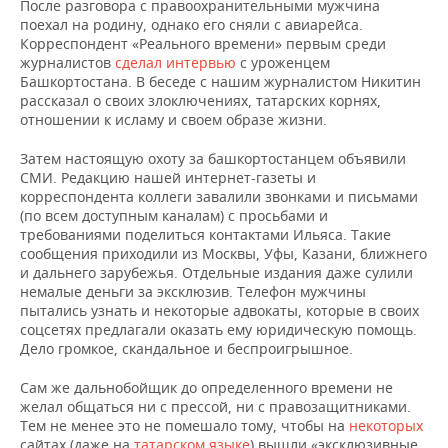
После разговора с правоохранительными мужчина
поехал на родину, однако его сняли с авиарейса.
Корреспондент «Реального времени» первым среди
журналистов
сделал интервью
с уроженцем
Башкортостана. В беседе с нашим журналистом Никитин
рассказал о своих злоключениях, татарских корнях,
отношении к исламу и своем образе жизни.
Затем настоящую охоту за башкортостанцем объявили
СМИ. Редакцию нашей интернет-газеты и
корреспондента коллеги завалили звонками и письмами
(по всем доступным каналам) с просьбами и
требованиями поделиться контактами Ильяса. Такие
сообщения приходили из Москвы, Уфы, Казани, ближнего
и дальнего зарубежья. Отдельные издания даже сулили
немалые деньги за эксклюзив. Телефон мужчины
пытались узнать и некоторые адвокаты, которые в своих
соцсетях предлагали оказать ему юридическую помощь.
Дело громкое, скандальное и беспроигрышное.
Сам же дальнобойщик до определенного времени не
желал общаться ни с прессой, ни с правозащитниками.
Тем не менее это не помешало тому, чтобы на
некоторых
сайтах (даже на
татарском языке
) вышли «эксклюзивные