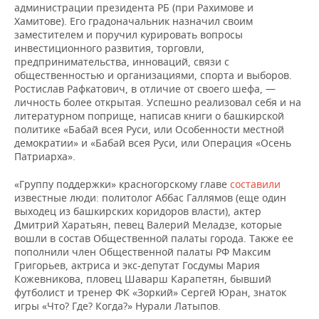
администрации президента РБ (при Рахимове и
Хамитове). Его градоначальник назначил своим
заместителем и поручил курировать вопросы
инвестиционного развития, торговли,
предпринимательства, инноваций, связи с
общественностью и организациями, спорта и выборов.
Ростислав Рафкатович, в отличие от своего шефа, —
личность более открытая. Успешно реализовал себя и на
литературном поприще, написав книги о башкирской
политике «Бабай всея Руси, или Особенности местной
демократии» и «Бабай всея Руси, или Операция «Осень
Патриарха».
«Группу поддержки» красногорскому главе
составили
известные люди: политолог Аббас Галлямов (еще один
выходец из башкирских коридоров власти), актер
Дмитрий Харатьян, певец Валерий Меладзе, которые
вошли в состав Общественной палаты города. Также ее
пополнили член Общественной палаты РФ Максим
Григорьев, актриса и экс-депутат Госдумы Мария
Кожевникова, пловец Шаварш Карапетян, бывший
футболист и тренер ФК «Зоркий» Сергей Юран, знаток
игры «Что? Где? Когда?» Нурали Латыпов.