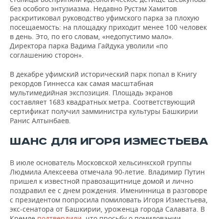
без особого энтузиазма. Недавно Рустэм Хамитов
раскритиковал руководство уфимского парка за плохую
посещаемость: на площадку приходит менее 100 человек
в день. Это, по его словам, «недопустимо мало».
Директора парка Вадима Гайдука уволили «по
соглашению сторон».
В декабре уфимский исторический парк попал в Книгу
рекордов Гиннесса как самая масштабная
мультимедийная экспозиция. Площадь экранов
составляет 1683 квадратных метра. Соответствующий
сертификат получил замминистра культуры Башкирии
Ранис Алтынбаев.
ШАНС ДЛЯ ИГОРЯ ИЗМЕСТЬЕВА
В июле основатель Московской хельсинкской группы
Людмила Алексеева отмечала 90-летие. Владимир Путин
пришел к известной правозащитнице домой и лично
поздравил ее с днем рождения. Именинница в разговоре
с президентом попросила помиловать Игоря Изместьева,
экс-сенатора от Башкирии, уроженца города Салавата. В
Кремле
подтвердили
, что просьбу о помиловании