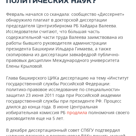
ПОЛИТИЧЕСКИХ НАУК?
Февраль начался со скандала: сообщество «Диссернет»
обнаружило плагиат в докторской диссертации
председателя Центризбиркома РБ Хайдара Валеева.
Исследователи считают, что бо́льшая часть
содержательной части труда Валеева заимствована из
работы бывшего руководителя администрации
президента Башкирии Ильдара Гимаева, а также
скопирована из диссертации завкафедрой публично-
правовых дисциплин Международного университета
Елены Крыловой.
Глава башкирского ЦИКа диссертацию на тему «Институт
государственной службы Российской Федерации:
политико-правовое исследование по специальности»
защитил 23 июня 2011 года при Российской академии
государственной службы при президенте РФ. Процесс
длился до конца года. В июне Центральная
избирательная комиссия РБ
продлила
полномочия своего
руководителя еще на 5 лет.
В декабре диссертационный совет СПбГУ подтвердил
наличие плагиата и рекомендовал ВАКу лишить ученой