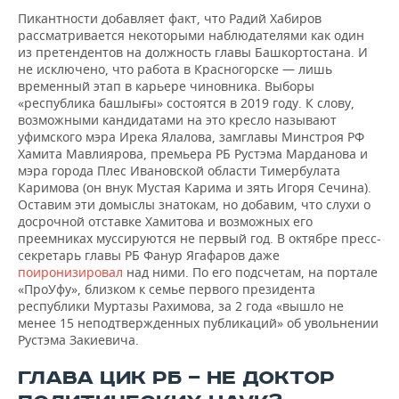
Пикантности добавляет факт, что Радий Хабиров
рассматривается некоторыми наблюдателями как один
из претендентов на должность главы Башкортостана. И
не исключено, что работа в Красногорске — лишь
временный этап в карьере чиновника. Выборы
«республика башлығы» состоятся в 2019 году. К слову,
возможными кандидатами на это кресло называют
уфимского мэра Ирека Ялалова, замглавы Минстроя РФ
Хамита Мавлиярова, премьера РБ Рустэма Марданова и
мэра города Плес Ивановской области Тимербулата
Каримова (он внук Мустая Карима и зять Игоря Сечина).
Оставим эти домыслы знатокам, но добавим, что слухи о
досрочной отставке Хамитова и возможных его
преемниках муссируются не первый год. В октябре пресс-
секретарь главы РБ Фанур Ягафаров даже
поиронизировал
над ними. По его подсчетам, на портале
«ПроУфу», близком к семье первого президента
республики Муртазы Рахимова, за 2 года «вышло не
менее 15 неподтвержденных публикаций» об увольнении
Рустэма Закиевича.
ГЛАВА ЦИК РБ — НЕ ДОКТОР