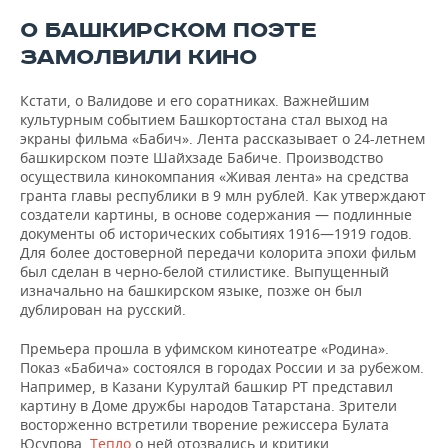
О БАШКИРСКОМ ПОЭТЕ
ЗАМОЛВИЛИ КИНО
Кстати, о Валидове и его соратниках. Важнейшим
культурным событием Башкортостана стал выход на
экраны фильма «Бабич». Лента рассказывает о 24-летнем
башкирском поэте Шайхзаде Бабиче. Производство
осуществила кинокомпания «Живая лента» на средства
гранта главы республики в 9 млн рублей. Как утверждают
создатели картины, в основе содержания — подлинные
документы об исторических событиях 1916—1919 годов.
Для более достоверной передачи колорита эпохи фильм
был сделан в черно-белой стилистике. Выпущенный
изначально на башкирском языке, позже он был
дублирован на русский.
Премьера прошла в уфимском кинотеатре «Родина».
Показ «Бабича» состоялся в городах России и за рубежом.
Например, в Казани Курултай башкир РТ представил
картину в Доме дружбы народов Татарстана. Зрители
восторженно встретили творение режиссера Булата
Юсупова.
Тепло
о ней отозвались и критики.