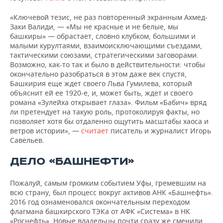
«Ключевой тезис, не раз повторенный экранным Ахмед-
Заки Валиди, — «Мы не красные и не белые, мы
башкиры» — обрастает, словно клубком, большими и
малыми курултаями, взаимоисключающими съездами,
тактическими союзами, стратегическими заговорами.
Возможно, как-то так и было в действительности: чтобы
окончательно разобраться в этом даже век спустя,
Башкирия еще ждет своего Льва Гумилева, который
объяснит ей ее 1920-е, и, может быть, ждет и своего
романа «Зулейха открывает глаза». Фильм «Бабич» вряд
ли претендует на такую роль, протоколируя факты, но
позволяет хотя бы отдаленно ощутить масштабы хаоса и
ветров истории», —
считает
писатель и журналист Игорь
Савельев.
ДЕЛО «БАШНЕФТИ»
Пожалуй, самым громким событием Уфы, гремевшим на
всю страну, был процесс вокруг активов АНК «Башнефть».
2016 год ознаменовался окончательным переходом
флагмана башкирского ТЭКа от АФК «Система» в НК
«Роснефть». Новые владельцы почти сразу же сменили