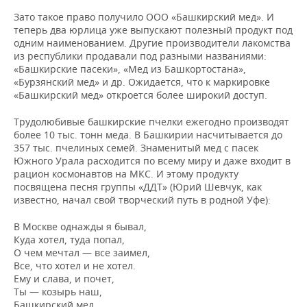
Зато такое право получило ООО «Башкирский мед». И
теперь два юрлица уже выпускают полезный продукт под
одним наименованием. Другие производители лакомства
из республики продавали под разными названиями:
«Башкирские пасеки», «Мед из Башкортостана»,
«Бурзянский мед» и др. Ожидается, что к маркировке
«Башкирский мед» откроется более широкий доступ.
Трудолюбивые башкирские пчелки ежегодно производят
более 10 тыс. тонн меда. В Башкирии насчитывается до
357 тыс. пчелиных семей. Знаменитый мед с пасек
Южного Урала расходится по всему миру и даже входит в
рацион космонавтов на МКС. И этому продукту
посвящена песня группы «ДДТ» (Юрий Шевчук, как
известно, начал свой творческий путь в родной Уфе):
В Москве однажды я бывал,
Куда хотел, туда попал,
О чем мечтал — все заимел,
Все, что хотел и не хотел.
Ему и слава, и почет,
Ты — козырь наш,
Башкирский мед.