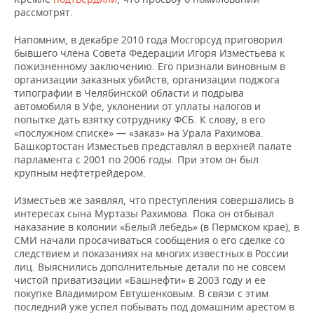
рассмотрят.
Напомним, в декабре 2010 года Мосгорсуд приговорил
бывшего члена Совета Федерации Игоря Изместьева к
пожизненному заключению. Его признали виновным в
организации заказных убийств, организации поджога
типографии в Челябинской области и подрыва
автомобиля в Уфе, уклонении от уплаты налогов и
попытке дать взятку сотруднику ФСБ. К слову, в его
«послужном списке» — «заказ» на Урала Рахимова.
Башкортостан Изместьев представлял в верхней палате
парламента с 2001 по 2006 годы. При этом он был
крупным нефтетрейдером.
Изместьев же заявлял, что преступления совершались в
интересах сына Муртазы Рахимова. Пока он отбывал
наказание в колонии «Белый лебедь» (в Пермском крае), в
СМИ начали просачиваться сообщения о его сделке со
следствием и показаниях на многих известных в России
лиц. Выяснились дополнительные детали по не совсем
чистой приватизации «Башнефти» в 2003 году и ее
покупке Владимиром Евтушенковым. В связи с этим
последний уже успел побывать под домашним арестом в