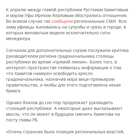
К апрелю между главой республики Рустэмом Хамитовым
и мэром Уфы Иреком Ялаловым обострились отношения.
Во всяком случае так
сообщили
региональные СМИ. Всю
зиму уфимцы жаловались на сугробы и грязь в городе, в
которых виноватым видели исключительно сити-
менеджера.
Сигналом для дополнительных слухов послужила критика
руководителем региона градоначальника столицы
республики во время «прямой линии». Более того, в
интернет-пространстве появилась информация о том,
что Хамитов намерен освободить кресло
градоначальника, назначив мэра вице-премьером
правительства, и якобы для этого подготовлена некая
бумага.
Однако Ялалов до сих пор продолжает руководить
столицей республики. А некоторые даже высказывают
мысль, что он может в будущем сменить Хамитова на
посту главы РБ.
«Очень странная была позиция региональных властей,