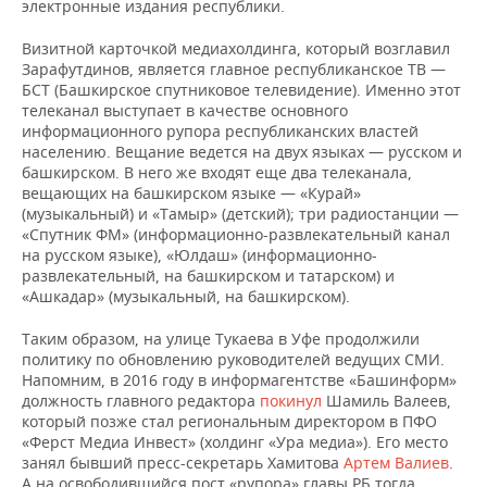
электронные издания республики.
Визитной карточкой медиахолдинга, который возглавил
Зарафутдинов, является главное республиканское ТВ —
БСТ (Башкирское спутниковое телевидение). Именно этот
телеканал выступает в качестве основного
информационного рупора республиканских властей
населению. Вещание ведется на двух языках — русском и
башкирском. В него же входят еще два телеканала,
вещающих на башкирском языке — «Курай»
(музыкальный) и «Тамыр» (детский); три радиостанции —
«Спутник ФМ» (информационно-развлекательный канал
на русском языке), «Юлдаш» (информационно-
развлекательный, на башкирском и татарском) и
«Ашкадар» (музыкальный, на башкирском).
Таким образом, на улице Тукаева в Уфе продолжили
политику по обновлению руководителей ведущих СМИ.
Напомним, в 2016 году в информагентстве «Башинформ»
должность главного редактора
покинул
Шамиль Валеев,
который позже стал региональным директором в ПФО
«Ферст Медиа Инвест» (холдинг «Ура медиа»). Его место
занял бывший пресс-секретарь Хамитова
Артем Валиев
.
А на освободившийся пост «рупора» главы РБ тогда