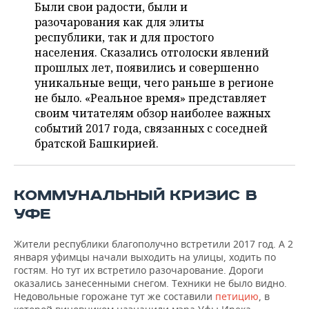
НЕФТЕХИМИЯ
Были свои радости, были и
разочарования как для элиты
РОЗНИЧНАЯ ТОРГОВЛЯ
НОВОСТИ ТЕХНОЛОГИЙ
МЕРОПРИЯТИЯ
НЕФТЬ
республики, так и для простого
населения. Сказались отголоски явлений
ТРАНСПОРТ
IT
НОВОСТИ МЕРОПРИЯТИЙ
СПОРТ
прошлых лет, появились и совершенно
ОПК
уникальные вещи, чего раньше в регионе
УСЛУГИ
МЕДИА
ВЫЕЗДНАЯ РЕДАКЦИЯ
НОВОСТИ СПОРТА
ОБЩЕСТВО
не было. «Реальное время» представляет
ЭНЕРГЕТИКА
своим читателям обзор наиболее важных
ТЕЛЕКОММУНИКАЦИИ
БИЗНЕС-БРАНЧИ
ФУТБОЛ
НОВОСТИ ОБЩЕСТВА
ФОТОГАЛЕРЕЯ
событий 2017 года, связанных с соседней
братской Башкирией.
ONLINE-КОНФЕРЕНЦИИ
ХОККЕЙ
ВЛАСТЬ
СЮЖЕТЫ
ОТКРЫТАЯ ЛЕКЦИЯ
БАСКЕТБОЛ
ИНФРАСТРУКТУРА
СПРАВОЧНИК
КОММУНАЛЬНЫЙ КРИЗИС В
УФЕ
ВОЛЕЙБОЛ
ИСТОРИЯ
СПИСОК ПЕРСОН
ПОЛНАЯ ВЕРСИЯ
Жители республики благополучно встретили 2017 год. А 2
КИБЕРСПОРТ
КУЛЬТУРА
СПИСОК КОМПАНИЙ
января уфимцы начали выходить на улицы, ходить по
гостям. Но тут их встретило разочарование. Дороги
ФИГУРНОЕ КАТАНИЕ
МЕДИЦИНА
оказались занесенными снегом. Техники не было видно.
Недовольные горожане тут же составили
петицию
, в