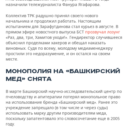
назначили тележурналиста Фанура Ягафарова.
Коллектив ТРК радушно принял своего нового
начальника и продолжил работать. Настоящим
испытанием для Зарафутдинова стал курьез в августе. В
прямом эфире новостного выпуска БСТ
прозвучал лозунг
«Раз, два, три, Хамитов уходи!». Гендиректор случившееся
объяснил проделками хакеров и обещал наказать
виновных. Судя по всему, молодому медиаменеджеру
простили это недоразумение, и он остался на своем
месте.
МОНОПОЛИЯ НА «БАШКИРСКИЙ
МЕД» СНЯТА
В марте Башкирский научно-исследовательский центр по
пчеловодству и апитерапии потерял монопольное право
на использование бренда «Башкирский мед». Ранее это
учреждение запрещало (в том числе и через суды)
использовать марку другим производителям меда,
поскольку запатентовало это словосочетание еще в 2005
году.