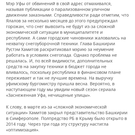
Мэр Уфы от обвинений в свой адрес отмахивался,
называя публикации о парализованном уличном
движении заказными. Справедливости ради отметим, что
Ялалов за несколько месяцев до этого предупреждал
горожан, что снег вывозить не будут из-за сложной
экономической ситуации в муниципалитете и
республике. А сами городские чиновники жаловались на
нехватку снегоуборочной техники. Глава Башкирии
Рустэм Хамитов раскритиковал мэрию за неумение
работать в условиях снегопада. Однако проблема не
решалась. И, по всей видимости, дополнительных
средств на закупку техники в бюджет города не
вливалось, поскольку республика в финансовом плане
переживает и так не лучшие времена. На выручку
уфимскому бургомистру пришла весна. Вероятно, в
наступающем году мы увидим новый сезон сериала
«Заснеженная Уфа, нечищеные улицы».
К слову, в марте из-за «сложной экономической
ситуации» Хамитов закрыл представительство Башкирии
в Симферополе. Полпредство РБ в Крыму было открыто в
2014 году. Через три года эту структуру настигла
«оптимизация».