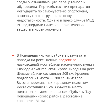
следы обезболивающих, парацетамола и
ибупрофена. Переизбыток этих препаратов
мог ударить по самочувствию спортсмена,
вызвав у него острую печеночную
недостаточность. Однако в пресс-службе МВД
РТ подтвердили наличие наркотических
веществ в крови хоккеиста.
В Новошешминском районе в результате
паводка на реке Шешме
подтопило
низководный мост вблизи населенного пункта
Слобода Архангельская. Уровень воды на реке
Шешме вблизи составляет 205 см. Уровень
подтопления моста — 200 сантиметров.
Высота перелива над дорожным полотном
моста составляет 5 см. Объехать место
подтопления можно через село Тубылгы Тау
Новошешминского района, расстояние
составляет 31 км.