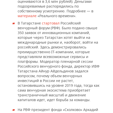
ВОДНЫЕ ВИДЫ СПОРТА
ОБРАЗОВАНИЕ
оцениваются в 3,6 млн рублей). Деньгами
подозреваемые распорядились по
собственному усмотрению. Подробнее — в
ХОККЕЙ С МЯЧОМ
ПРОИСШЕСТВИЯ
материале
«Реального времени».
В Татарстане
стартовал
Российский
венчурный форум (РВФ). Было подано свыше
350 заявок от инновационных компаний,
которые через Татарстан хотят выйти на
международные рынки и, наоборот, войти на
российский. Здесь демонстрировались
преимущественно IT-компании, которые
представляли всевозможные сервисы и
платформы. Модератор пленарной сессии
Российского венчурного фонда, директор ИВФ
Татарстана Айнур Айдельдинов задался
вопросом, почему объем венчурных
инвестиций в России не растет,
остановившись на уровне 2019 года, тогда как
сама венчурная экосистема приобретает
трансграничный масштаб и движение
капиталов идет, идет борьба за команды.
На РВФ президент фонда «Сколково» Аркадий