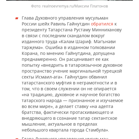
realnoevremya.ru/Максим Платонов
Глава Духовного управления мусульман
России шейх Равиль Гайнутдин
обратился
к
президенту Татарстана Рустаму Минниханову
в связи с последним скандалом вокруг
изданного труда «Кәлам Шәриф. Мәгънәви
тәрҗемә». Ошибка в изданном толковании
Корана, по мнению Гайнутдина, допущена
преднамеренно. Он расценивает ее как
попытку «внедрить в татароязычное духовное
пространство учение маргинальной турецкой
секты Исмаил-ага». Гайнутдин обвинил
татарстанского муфтия в неграмотности и в
том, что в своем служении он не опирается
«на традицию, духовное и научное богатство
татарского народа — признанное и изучаемое
во всем мире», а делает ставку «на адепта
братства, фактически протаскивающего и
внедряющего в сознание татар сектантское
мышление, актуальное в пределах
небольшого квартала города Стамбула».
Глава Духовного управления мусульман