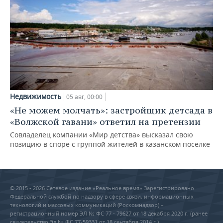
Недвижимость
05 авг, 00:00
«Не можем молчать»: застройщик детсада в
«Волжской гавани» ответил на претензии
Совладелец компании «Мир детства» высказал свою
позицию в споре с группой жителей в казанском поселке
© 2015 - 2026 Сетевое издание «Реальное время» Зарегистрировано
Федеральной службой по надзору в сфере связи, информационных
технологий и массовых коммуникаций (Роскомнадзор) –
регистрационный номер ЭЛ № ФС 77 - 79627 от 18 декабря 2020 г. (ранее
свидетельство Эл № ФС 77-59331 от 18 сентября 2014 г.)