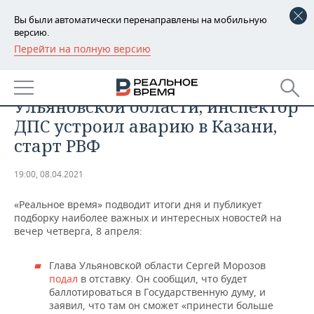
Вы были автоматически перенаправлены на мобильную
версию.
Перейти на полную версию
РЕГИОНЫ
ОБЩЕСТВО
Итоги дня: отставка главы
БАШКОРТОСТАН
НОВОСТИ
Ульяновской области, инспектор
ТАТАРСТАН
АНАЛИТИКА
ДПС устроил аварию в Казани,
старт РВФ
УДМУРТИЯ
НОВОСТИ АНАЛИТИКИ
ЭКОНОМИКА
19:00, 08.04.2021
ДЕКЛАРАЦИИ О ДОХОДАХ
НОВОСТИ ЭКОНОМИКИ
ПРОМЫШЛЕННОСТЬ
«Реальное время» подводит итоги дня и публикует
КОРОЛИ ГОСЗАКАЗА ПФО
ФИНАНСЫ
НОВОСТИ
НЕДВИЖИМОСТЬ
подборку наиболее важных и интересных новостей на
ПРОМЫШЛЕННОСТИ
вечер четверга, 8 апреля:
ВУЗЫ ТАТАРСТАНА
БАНКИ
НОВОСТИ НЕДВИЖИМОСТИ
АВТО
АГРОПРОМ
Глава Ульяновской области Сергей Морозов
КОМУ ПРИНАДЛЕЖАТ
БЮДЖЕТ
НОВОСТИ АВТО
БИЗНЕС
подал
в отставку. Он сообщил, что будет
ТОРГОВЫЕ ЦЕНТРЫ
МАШИНОСТРОЕНИЕ
баллотироваться в Государственную думу, и
ТАТАРСТАНА
заявил, что там он сможет «принести больше
ИНВЕСТИЦИИ
НОВОСТИ БИЗНЕСА
ТЕХНОЛОГИИ