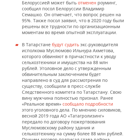
Белоруссией может быть
отменен
роуминг,
сообщил посол Белоруссии Владимир
Семашко. Он отмечает, что вопрос решен на
95%. Также посол заявил, что в 2020 году были
решены все трудности по организационным
моментам во время опытной эксплуатации.
В Татарстане
будут судить
экс-руководителя
исполкома Муслюмово Ильнура Ахметова,
которого обвиняют в причастности к уводу
сельхозтехники и имущества на 88 млн
рублей. Уголовное дело с утвержденным
обвинительным заключением будет
направлено в суд для рассмотрения по
существу, сообщили в пресс-службе
Следственного комитета по Татарстану. Свою
вину мужчина полностью признал. Ранее
«Реальное время»
сообщало подробности
этого уголовного дела. По мнению силовиков,
весной 2019 года АО «Татагролизинг»
передало по договору пожертвования
Муслюмовскому району здания и
сельхозтехнику на сумму более 88 млн рублей.
Причем договор подписал глава района