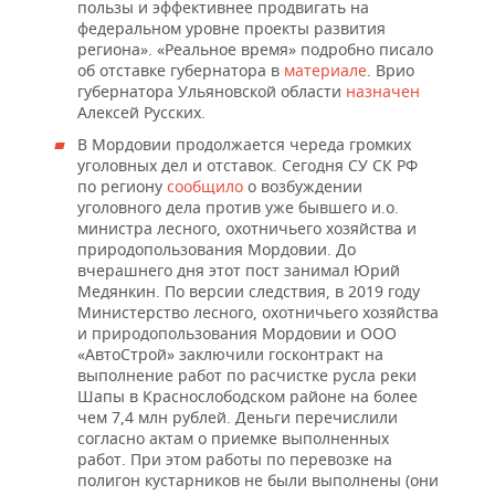
НЕФТЕХИМИЯ
пользы и эффективнее продвигать на
федеральном уровне проекты развития
РОЗНИЧНАЯ ТОРГОВЛЯ
НОВОСТИ ТЕХНОЛОГИЙ
МЕРОПРИЯТИЯ
региона». «Реальное время» подробно писало
НЕФТЬ
об отставке губернатора в
материале
. Врио
ТРАНСПОРТ
IT
НОВОСТИ МЕРОПРИЯТИЙ
губернатора Ульяновской области
назначен
СПОРТ
ОПК
Алексей Русских.
УСЛУГИ
МЕДИА
ВЫЕЗДНАЯ РЕДАКЦИЯ
НОВОСТИ СПОРТА
ОБЩЕСТВО
В Мордовии продолжается череда громких
ЭНЕРГЕТИКА
уголовных дел и отставок. Сегодня СУ СК РФ
по региону
сообщило
о возбуждении
ТЕЛЕКОММУНИКАЦИИ
БИЗНЕС-БРАНЧИ
ФУТБОЛ
НОВОСТИ ОБЩЕСТВА
ФОТОГАЛЕРЕЯ
уголовного дела против уже бывшего и.о.
министра лесного, охотничьего хозяйства и
ONLINE-КОНФЕРЕНЦИИ
ХОККЕЙ
ВЛАСТЬ
СЮЖЕТЫ
природопользования Мордовии. До
вчерашнего дня этот пост занимал Юрий
Медянкин. По версии следствия, в 2019 году
ОТКРЫТАЯ ЛЕКЦИЯ
БАСКЕТБОЛ
ИНФРАСТРУКТУРА
СПРАВОЧНИК
Министерство лесного, охотничьего хозяйства
и природопользования Мордовии и ООО
ВОЛЕЙБОЛ
ИСТОРИЯ
СПИСОК ПЕРСОН
ПОЛНАЯ ВЕРСИЯ
«АвтоСтрой» заключили госконтракт на
выполнение работ по расчистке русла реки
КИБЕРСПОРТ
КУЛЬТУРА
СПИСОК КОМПАНИЙ
Шапы в Краснослободском районе на более
чем 7,4 млн рублей. Деньги перечислили
согласно актам о приемке выполненных
ФИГУРНОЕ КАТАНИЕ
МЕДИЦИНА
работ. При этом работы по перевозке на
полигон кустарников не были выполнены (они