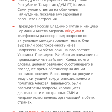
Республики Татарстан (ДУМ РТ) Камиль
Самигуллин ответил на обвинения
Гайнутдина, пожелав ему здоровья и
весеннего настроения.
Президент России Владимир Путин и канцлер
Германии Ангела Меркель
обсудили
в
телефонном разговоре ряд вопросов по
актуальным международным темам. Они
выразили обеспокоенность из-за
напряженной обстановки на юго-востоке
Украины. Президент РФ обратил внимание на
провокационные действия Киева, по его
словам, целенаправленно обостряющего в
последнее время обстановку на линии
соприкосновения. В разговоре затронули и
тему с ситуацией вокруг оппозиционного
политика Алексея Навального, были
рассмотрены вопросы, касающиеся
деятельности иностранных СМИ и
неправительственных организаций в обеих
странах.
Путин
поручил
ФАС проверить рост цен на