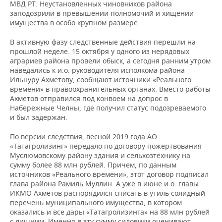
ВОДНЫЕ ВИДЫ СПОРТА
ОБРАЗОВАНИЕ
МВД РТ. Неустановленных чиновников района
заподозрили в превышении полномочий и хищении
имущества в особо крупном размере.
ХОККЕЙ С МЯЧОМ
ПРОИСШЕСТВИЯ
В активную фазу следственные действия перешли на
прошлой неделе. 15 октября у одного из нерядовых
аграриев района провели обыск, а сегодня ранним утром
наведались к и.о. руководителя исполкома района
Ильнуру Ахметову, сообщают источники «Реального
времени» в правоохранительных органах. Вместо работы
Ахметов отправился под конвоем на допрос в
Набережные Челны, где получил статус подозреваемого
и был задержан.
По версии следствия, весной 2019 года АО
«Татагролизинг» передало по договору пожертвования
Муслюмовскому району здания и сельхозтехнику на
сумму более 88 млн рублей. Причем, по данным
источников «Реального времени», этот договор подписал
глава района Рамиль Муллин. А уже в июне и.о. главы
ИКМО Ахметов распорядился списать в утиль солидный
перечень муниципального имущества, в котором
оказались и все дары «Татагролизинга» на 88 млн рублей
с лишним. Именно в эту сумму силовики оценивают