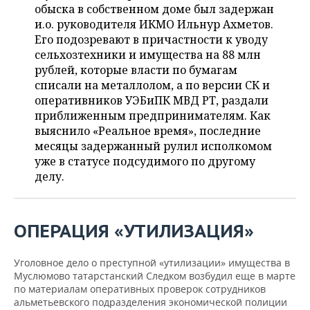
НЕФТЕХИМИЯ
обыска в собственном доме был задержан
и.о. руководителя ИКМО Ильнур Ахметов.
РОЗНИЧНАЯ ТОРГОВЛЯ
НОВОСТИ ТЕХНОЛОГИЙ
МЕРОПРИЯТИЯ
НЕФТЬ
Его подозревают в причастности к уводу
сельхозтехники и имущества на 88 млн
ТРАНСПОРТ
IT
НОВОСТИ МЕРОПРИЯТИЙ
СПОРТ
ОПК
рублей, которые власти по бумагам
списали на металлолом, а по версии СК и
УСЛУГИ
МЕДИА
ВЫЕЗДНАЯ РЕДАКЦИЯ
НОВОСТИ СПОРТА
ОБЩЕСТВО
ЭНЕРГЕТИКА
оперативников УЭБиПК МВД РТ, раздали
приближенным предпринимателям. Как
ТЕЛЕКОММУНИКАЦИИ
БИЗНЕС-БРАНЧИ
ФУТБОЛ
НОВОСТИ ОБЩЕСТВА
ФОТОГАЛЕРЕЯ
выяснило «Реальное время», последние
месяцы задержанный рулил исполкомом
ONLINE-КОНФЕРЕНЦИИ
ХОККЕЙ
ВЛАСТЬ
СЮЖЕТЫ
уже в статусе подсудимого по другому
делу.
ОТКРЫТАЯ ЛЕКЦИЯ
БАСКЕТБОЛ
ИНФРАСТРУКТУРА
СПРАВОЧНИК
ВОЛЕЙБОЛ
ИСТОРИЯ
СПИСОК ПЕРСОН
ПОЛНАЯ ВЕРСИЯ
ОПЕРАЦИЯ «УТИЛИЗАЦИЯ»
КИБЕРСПОРТ
КУЛЬТУРА
СПИСОК КОМПАНИЙ
Уголовное дело о преступной «утилизации» имущества в
Муслюмово татарстанский Следком возбудил еще в марте
ФИГУРНОЕ КАТАНИЕ
МЕДИЦИНА
по материалам оперативных проверок сотрудников
альметьевского подразделения экономической полиции