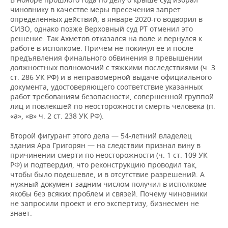
чиновнику в качестве меры пресечения запрет
определенных действий, в январе 2020-го водворил в
СИЗО, однако позже Верховный суд РТ отменил это
решение. Так Ахметов отказался на воле и вернулся к
работе в исполкоме. Причем не покинул ее и после
предъявления финального обвинения в превышении
должностных полномочий с тяжкими последствиями (ч. 3
ст. 286 УК РФ) и в неправомерной выдаче официального
документа, удостоверяющего соответствие указанных
работ требованиям безопасности, совершенной группой
лиц и повлекшей по неосторожности смерть человека (п.
«а», «в» ч. 2 ст. 238 УК РФ).
Второй фигурант этого дела — 54-летний владелец
здания Ара Григорян — на следствии признал вину в
причинении смерти по неосторожности (ч. 1 ст. 109 УК
РФ) и подтвердил, что реконструкцию проводил так,
чтобы было подешевле, и в отсутствие разрешений. А
нужный документ задним числом получил в исполкоме
якобы без всяких проблем и связей. Почему чиновники
не запросили проект и его экспертизу, бизнесмен не
знает.