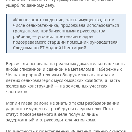
ущерб по данному делу.
«Как полагает следствие, часть имущества, в том
числе сельхозтехника, продолжала использоваться
гражданами, приближенными к руководству
района», — уточнил претензии в адрес
подозреваемого старший помощник руководителя
Следкома по РТ Андрей Шептицкий.
Версия эта основана на реальных доказательствах: часть
якобы списанной и сданной на металлом в Набережных
Челнах аграрной техники обнаружилась в ангарах и
летних сельхозлагерях муслюмовских хозяйств, а часть
железных конструкций — на земельных участках
частников.
Мог ли глава района не знать о таком разбазаривании
дареного имущества, разберутся следователи. Пока
статус подозреваемого в деле получил лишь
задержанный и.о. руководителя исполкома.
Причастность к преступлению 36-летний Ильнур Ахметов