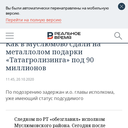
Вы были автоматически перенаправлены на мобильную
версию.
Перейти на полную версию
РЕГИОНЫ
БАШКОРТОСТАН
НОВОСТИ
Как в Муслюмово сдали на
ТАТАРСТАН
АНАЛИТИКА
металлолом подарки
«Татагролизинга» под 90
УДМУРТИЯ
НОВОСТИ АНАЛИТИКИ
ЭКОНОМИКА
миллионов
ДЕКЛАРАЦИИ О ДОХОДАХ
НОВОСТИ ЭКОНОМИКИ
ПРОМЫШЛЕННОСТЬ
11:45, 20.10.2020
КОРОЛИ ГОСЗАКАЗА ПФО
ФИНАНСЫ
НОВОСТИ
НЕДВИЖИМОСТЬ
ПРОМЫШЛЕННОСТИ
По подозрению задержан и.о. главы исполкома,
уже имеющий статус подсудимого
ВУЗЫ ТАТАРСТАНА
БАНКИ
НОВОСТИ НЕДВИЖИМОСТИ
АВТО
АГРОПРОМ
КОМУ ПРИНАДЛЕЖАТ
БЮДЖЕТ
НОВОСТИ АВТО
БИЗНЕС
ТОРГОВЫЕ ЦЕНТРЫ
МАШИНОСТРОЕНИЕ
Следком по РТ «обезглавил» исполком
ТАТАРСТАНА
Муслюмовского района. Сегодня после
ИНВЕСТИЦИИ
НОВОСТИ БИЗНЕСА
ТЕХНОЛОГИИ