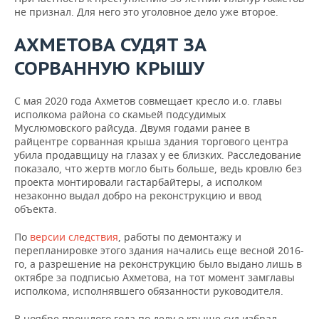
не признал. Для него это уголовное дело уже второе.
АХМЕТОВА СУДЯТ ЗА
СОРВАННУЮ КРЫШУ
С мая 2020 года Ахметов совмещает кресло и.о. главы
исполкома района со скамьей подсудимых
Муслюмовского райсуда. Двумя годами ранее в
райцентре сорванная крыша здания торгового центра
убила продавщицу на глазах у ее близких. Расследование
показало, что жертв могло быть больше, ведь кровлю без
проекта монтировали гастарбайтеры, а исполком
незаконно выдал добро на реконструкцию и ввод
объекта.
По
версии следствия
, работы по демонтажу и
перепланировке этого здания начались еще весной 2016-
го, а разрешение на реконструкцию было выдано лишь в
октябре за подписью Ахметова, на тот момент замглавы
исполкома, исполнявшего обязанности руководителя.
В ноябре прошлого года по делу о крыше суд избрал