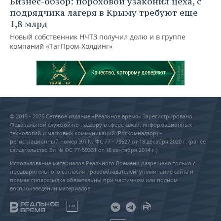
Бизнес-обзор: пороховой узаконил цеха, с
подрядчика лагеря в Крыму требуют еще
1,8 млрд
Новый собственник НЧТЗ получил долю и в группе
компаний «ТатПром-Холдинг»
© 2015 - 2026 Сетевое издание «Реальное время» Зарегистрировано
Федеральной службой по надзору в сфере связи, информационных
технологий и массовых коммуникаций (Роскомнадзор) –
регистрационный номер ЭЛ № ФС 77 - 79627 от 18 декабря 2020 г. (ранее
свидетельство Эл № ФС 77-59331 от 18 сентября 2014 г.)
Использование материалов Реального Времени разрешено только с
предварительного согласия правообладателей, упоминание сайта и
прямая гиперссылка обязательны при частичном или полном
воспроизведении материалов.
18+