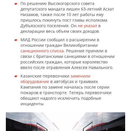
ВОДНЫЕ ВИДЫ СПОРТА
ОБРАЗОВАНИЕ
По решению Высокогорского совета
депутатского мандата лишен 63-летний Асхат
ХОККЕЙ С МЯЧОМ
ПРОИСШЕСТВИЯ
Низамов, также после 10 лет работы ему
пришлось покинуть пост главы исполкома
Дубъязского поселения. Он
не указал
в
декларации весь объем своих доходов.
МИД России сообщил о расширении в
отношении граждан Великобритании
санкционного списка
. Решение приняли в
связи с британскими санкциями в отношении
российских граждан, которые королевство
ввело после отравления Алексея Навального.
Казанские перевозчики
заменили
оборудование
в автобусах и трамваях.
Кампания по замене началась после серии
пожаров в транспорте. Теперь перевозчики
обещают надолго исключить подобные
инциденты.