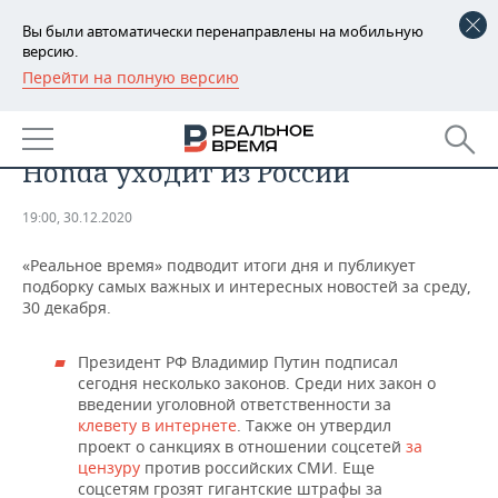
Вы были автоматически перенаправлены на мобильную
версию.
Перейти на полную версию
РЕГИОНЫ
Итоги дня: законы о цензуре в
БАШКОРТОСТАН
НОВОСТИ
интернете, взрыв в Йемене,
Honda уходит из России
ТАТАРСТАН
АНАЛИТИКА
19:00, 30.12.2020
УДМУРТИЯ
НОВОСТИ АНАЛИТИКИ
ЭКОНОМИКА
«Реальное время» подводит итоги дня и публикует
ДЕКЛАРАЦИИ О ДОХОДАХ
НОВОСТИ ЭКОНОМИКИ
ПРОМЫШЛЕННОСТЬ
подборку самых важных и интересных новостей за среду,
30 декабря.
КОРОЛИ ГОСЗАКАЗА ПФО
ФИНАНСЫ
НОВОСТИ
НЕДВИЖИМОСТЬ
ПРОМЫШЛЕННОСТИ
Президент РФ Владимир Путин подписал
сегодня несколько законов. Среди них закон о
ВУЗЫ ТАТАРСТАНА
БАНКИ
НОВОСТИ НЕДВИЖИМОСТИ
АВТО
АГРОПРОМ
введении уголовной ответственности за
клевету в интернете
. Также он утвердил
КОМУ ПРИНАДЛЕЖАТ
БЮДЖЕТ
НОВОСТИ АВТО
БИЗНЕС
проект о санкциях в отношении соцсетей
за
ТОРГОВЫЕ ЦЕНТРЫ
МАШИНОСТРОЕНИЕ
цензуру
против российских СМИ. Еще
ТАТАРСТАНА
ИНВЕСТИЦИИ
НОВОСТИ БИЗНЕСА
ТЕХНОЛОГИИ
соцсетям грозят гигантские штрафы за