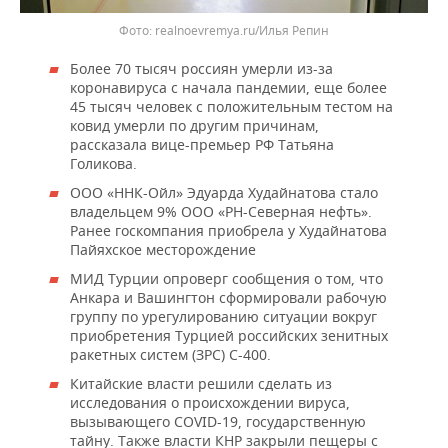
realnoevremya.ru/Илья Репин
Более 70 тысяч россиян умерли из-за
коронавируса с начала пандемии, еще более
45 тысяч человек с положительным тестом на
ковид умерли по другим причинам,
рассказала вице-премьер РФ Татьяна
Голикова.
ООО «ННК-Ойл» Эдуарда Худайнатова стало
владельцем 9% ООО «РН-Северная нефть».
Ранее госкомпания приобрела у Худайнатова
Пайяхское месторождение
МИД Турции опроверг сообщения о том, что
Анкара и Вашингтон сформировали рабочую
группу по урегулированию ситуации вокруг
приобретения Турцией российских зенитных
ракетных систем (ЗРС) С-400.
Китайские власти решили сделать из
исследования о происхождении вируса,
вызывающего COVID-19, государственную
тайну. Также власти КНР закрыли пещеры с