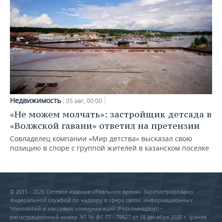
Недвижимость
05 авг, 00:00
«Не можем молчать»: застройщик детсада в
«Волжской гавани» ответил на претензии
Совладелец компании «Мир детства» высказал свою
позицию в споре с группой жителей в казанском поселке
© 2015 - 2026 Сетевое издание «Реальное время» Зарегистрировано
Федеральной службой по надзору в сфере связи, информационных
технологий и массовых коммуникаций (Роскомнадзор) –
регистрационный номер ЭЛ № ФС 77 - 79627 от 18 декабря 2020 г. (ранее