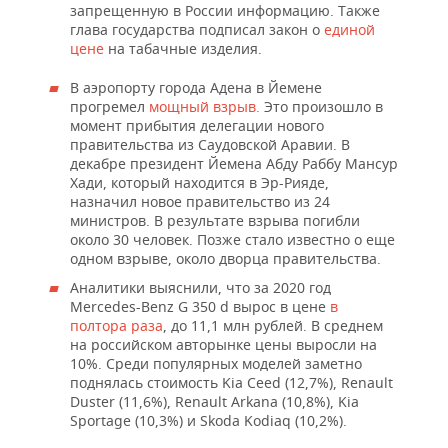
НЕФТЕХИМИЯ
запрещенную в России информацию. Также
глава государства подписал закон о
единой
РОЗНИЧНАЯ ТОРГОВЛЯ
НОВОСТИ ТЕХНОЛОГИЙ
МЕРОПРИЯТИЯ
цене
на табачные изделия.
НЕФТЬ
ТРАНСПОРТ
IT
НОВОСТИ МЕРОПРИЯТИЙ
СПОРТ
В аэропорту города Адена в Йемене
ОПК
прогремел
мощный взрыв.
Это произошло в
момент прибытия делегации нового
УСЛУГИ
МЕДИА
ВЫЕЗДНАЯ РЕДАКЦИЯ
НОВОСТИ СПОРТА
ОБЩЕСТВО
ЭНЕРГЕТИКА
правительства из Саудовской Аравии. В
декабре президент Йемена Абду Раббу Мансур
ТЕЛЕКОММУНИКАЦИИ
БИЗНЕС-БРАНЧИ
ФУТБОЛ
НОВОСТИ ОБЩЕСТВА
ФОТОГАЛЕРЕЯ
Хади, который находится в Эр-Рияде,
назначил новое правительство из 24
ONLINE-КОНФЕРЕНЦИИ
ХОККЕЙ
ВЛАСТЬ
министров. В результате взрыва погибли
СЮЖЕТЫ
около 30 человек. Позже стало известно о еще
одном взрыве, около дворца правительства.
ОТКРЫТАЯ ЛЕКЦИЯ
БАСКЕТБОЛ
ИНФРАСТРУКТУРА
СПРАВОЧНИК
Аналитики выяснили, что за 2020 год
Mercedes-Benz G 350 d вырос в цене
в
ВОЛЕЙБОЛ
ИСТОРИЯ
СПИСОК ПЕРСОН
ПОЛНАЯ ВЕРСИЯ
полтора раза
, до 11,1 млн рублей. В среднем
на российском авторынке цены выросли на
КИБЕРСПОРТ
КУЛЬТУРА
СПИСОК КОМПАНИЙ
10%. Среди популярных моделей заметно
поднялась стоимость Kia Ceed (12,7%), Renault
Duster (11,6%), Renault Arkana (10,8%), Kia
ФИГУРНОЕ КАТАНИЕ
МЕДИЦИНА
Sportage (10,3%) и Skoda Kodiaq (10,2%).