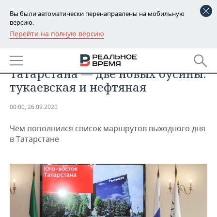
Вы были автоматически перенаправлены на мобильную
версию.
Перейти на полную версию
РЕГИОНЫ
ОБЩЕСТВО
В шкатулке удовольствий
БАШКОРТОСТАН
НОВОСТИ
Татарстана — две новых бусины:
ТАТАРСТАН
АНАЛИТИКА
тукаевская и нефтяная
УДМУРТИЯ
НОВОСТИ АНАЛИТИКИ
ЭКОНОМИКА
00:00, 26.09.2020
ДЕКЛАРАЦИИ О ДОХОДАХ
НОВОСТИ ЭКОНОМИКИ
ПРОМЫШЛЕННОСТЬ
Чем пополнился список маршрутов выходного дня
в Татарстане
КОРОЛИ ГОСЗАКАЗА ПФО
ФИНАНСЫ
НОВОСТИ
НЕДВИЖИМОСТЬ
ПРОМЫШЛЕННОСТИ
ВУЗЫ ТАТАРСТАНА
БАНКИ
НОВОСТИ НЕДВИЖИМОСТИ
АВТО
АГРОПРОМ
КОМУ ПРИНАДЛЕЖАТ
БЮДЖЕТ
НОВОСТИ АВТО
БИЗНЕС
ТОРГОВЫЕ ЦЕНТРЫ
МАШИНОСТРОЕНИЕ
ТАТАРСТАНА
ИНВЕСТИЦИИ
НОВОСТИ БИЗНЕСА
ТЕХНОЛОГИИ