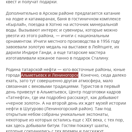
квест и получат подарки.
Дополнительно в Арском районе предлагается катание
на лодке и катамаранах, баня в гостиничном комплексе
«Кырлай», поездка в Хотню на источник минеральной
воды. Вызывают интерес и сувениры, которые можно
увезти из этого района, — ичиги с национальным
орнаментом. Ичиги местного производства в 1956 году
завоевали золотую медаль на выставке в Лейпциге, их
дарили Индире Ганди, а еще татарские мастера
изготавливали кожаное панно в подарок Сталину.
Родина татарской нефти — юго-восточные районы, юные
города
Альметьевск и Лениногорск
. Конечно, сюда далеко
ехать, зато тут совершенно другая атмосфера, мало
связанная с вековыми традициями. Туристов в первый
день привезут в Альметьевск, Центр подготовки кадров
«Татнефти», где им подробно расскажут, как добывают
«черное золото». А на второй день их ждет музей истории
нефти в Шугурово (Лениногорский район). Там под
открытым небом собраны уникальные экспонаты,
некоторые из которых остались еще с XIX века, с тех пор,
как здесь добывали битум. Гостям покажут шахты,
которые сохранились с тех времен и расскажут