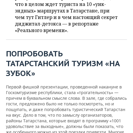
ВОДНЫЕ ВИДЫ СПОРТА
ОБРАЗОВАНИЕ
что в целом ждет туриста на 10 «уик-
эндных» маршрутах в Татарстане, при
ХОККЕЙ С МЯЧОМ
ПРОИСШЕСТВИЯ
чем тут Гитлер и в чем настоящий секрет
диджитал-детокса — в репортаже
«Реального времени».
ПОПРОБОВАТЬ
ТАТАРСТАНСКИЙ ТУРИЗМ «НА
ЗУБОК»
Первой фишкой презентации, проведенной накануне в
Госкомтуризме республики, стала «трогательность» —
причем в буквальном смысле слова. В зале, где собрались
гости, предложено было не только посмотреть, но и
пощупать, и даже попробовать туристический Татарстан
на вкус. Дело в том, что по замыслу организаторов,
районы Татарстана, которые входят в программу «1001
удовольствие за выходные», должны были показать, что
же особенного можно из этой поездки привезти. Многие