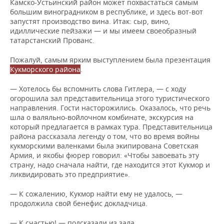
Камско-Устьинский район может похвастаться самым
большим виноградником в республике, и здесь вот-вот
запустят производство вина. Итак: сыр, вино,
идиллические пейзажи — и мы имеем своеобразный
татарстанский Прованс.
Пожалуй, самым ярким выступлением была презентация
Кукморского района
.
— Хотелось бы вспомнить слова Гитлера, — с ходу
огорошила зал представительница этого туристического
направления. Гости насторожились. Оказалось, что речь
шла о валяльно-войлочном комбинате, экскурсия на
который предлагается в рамках тура. Представительница
района рассказала легенду о том, что во время войны
кукморскими валенками была экипирована Советская
Армия, и якобы фюрер говорил: «Чтобы завоевать эту
страну, надо сначала найти, где находится этот Кукмор и
ликвидировать это предприятие».
— К сожалению, Кукмор найти ему не удалось, —
продолжила свой бенефис докладчица.
— К счастью! — подсказали из зала.