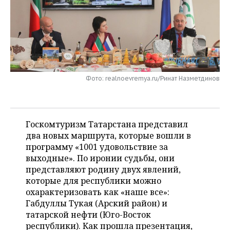
НЕФТЕХИМИЯ
РОЗНИЧНАЯ ТОРГОВЛЯ
НОВОСТИ ТЕХНОЛОГИЙ
МЕРОПРИЯТИЯ
НЕФТЬ
ТРАНСПОРТ
IT
НОВОСТИ МЕРОПРИЯТИЙ
СПОРТ
ОПК
УСЛУГИ
МЕДИА
ВЫЕЗДНАЯ РЕДАКЦИЯ
НОВОСТИ СПОРТА
ОБЩЕСТВО
ЭНЕРГЕТИКА
Фото: realnoevremya.ru/Ринат Назметдинов
ТЕЛЕКОММУНИКАЦИИ
БИЗНЕС-БРАНЧИ
ФУТБОЛ
НОВОСТИ ОБЩЕСТВА
ФОТОГАЛЕРЕЯ
ONLINE-КОНФЕРЕНЦИИ
ХОККЕЙ
ВЛАСТЬ
СЮЖЕТЫ
Госкомтуризм Татарстана представил
два новых маршрута, которые вошли в
ОТКРЫТАЯ ЛЕКЦИЯ
БАСКЕТБОЛ
ИНФРАСТРУКТУРА
СПРАВОЧНИК
программу «1001 удовольствие за
выходные». По иронии судьбы, они
ВОЛЕЙБОЛ
ИСТОРИЯ
СПИСОК ПЕРСОН
ПОЛНАЯ ВЕРСИЯ
представляют родину двух явлений,
которые для республики можно
КИБЕРСПОРТ
КУЛЬТУРА
СПИСОК КОМПАНИЙ
охарактеризовать как «наше все»:
Габдуллы Тукая (Арский район) и
ФИГУРНОЕ КАТАНИЕ
МЕДИЦИНА
татарской нефти (Юго-Восток
республики). Как прошла презентация,