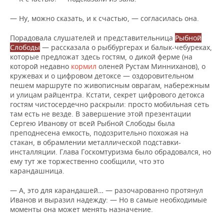
— Ну, можно сказать, и к счастью, — согласилась она.
Порадовала слушателей и представительница
Рыбной
Слободы
— рассказала о рыббургерах и балык-чебуреках,
которые предложат здесь гостям, о дикой ферме (на
которой недавно
кормил
оленей Рустам Минниханов), о
кружевах и о цифровом детоксе — оздоровительном
пешем маршруте по живописным оврагам, набережным
и улицам райцентра. Кстати, секрет цифрового детокса
гостям чистосердечно раскрыли: просто мобильная сеть
там есть не везде. В завершение этой презентации
Сергею Иванову от всей Рыбной Слободы была
преподнесена емкость, подозрительно похожая на
стакан, в обрамлении металлической подставки-
инсталляции. Глава Госкомтуризма было обрадовался, но
ему тут же торжественно сообщили, что это
карандашница.
— А, это для карандашей… — разочарованно протянул
Иванов и выразил надежду: — Но в самые необходимые
моменты она может менять назначение.