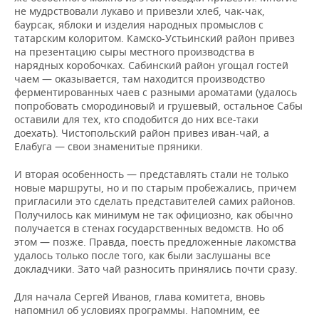
не мудрствовали лукаво и привезли хлеб, чак-чак,
баурсак, яблоки и изделия народных промыслов с
татарским колоритом. Камско-Устьинский район привез
на презентацию сыры местного производства в
нарядных коробочках. Сабинский район угощал гостей
чаем — оказывается, там находится производство
ферментированных чаев с разными ароматами (удалось
попробовать смородиновый и грушевый, остальное Сабы
оставили для тех, кто сподобится до них все-таки
доехать). Чистопольский район привез иван-чай, а
Елабуга — свои знаменитые пряники.
И вторая особенность — представлять стали не только
новые маршруты, но и по старым пробежались, причем
пригласили это сделать представителей самих районов.
Получилось как минимум не так официозно, как обычно
получается в стенах государственных ведомств. Но об
этом — позже. Правда, поесть предложенные лакомства
удалось только после того, как были заслушаны все
докладчики. Зато чай разносить принялись почти сразу.
Для начала Сергей Иванов, глава комитета, вновь
напомнил об условиях программы. Напомним, ее