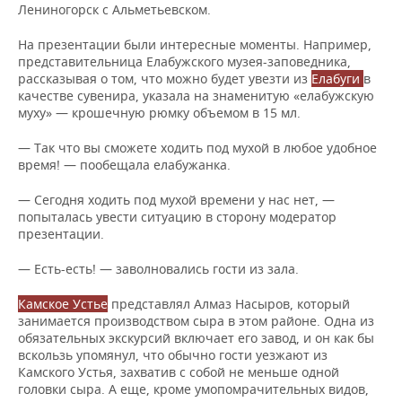
Лениногорск с Альметьевском.
На презентации были интересные моменты. Например,
представительница Елабужского музея-заповедника,
рассказывая о том, что можно будет увезти из
Елабуги
в
качестве сувенира, указала на знаменитую «елабужскую
муху» — крошечную рюмку объемом в 15 мл.
— Так что вы сможете ходить под мухой в любое удобное
время! — пообещала елабужанка.
— Сегодня ходить под мухой времени у нас нет, —
попыталась увести ситуацию в сторону модератор
презентации.
— Есть-есть! — заволновались гости из зала.
Камское Устье
представлял Алмаз Насыров, который
занимается производством сыра в этом районе. Одна из
обязательных экскурсий включает его завод, и он как бы
вскользь упомянул, что обычно гости уезжают из
Камского Устья, захватив с собой не меньше одной
головки сыра. А еще, кроме умопомрачительных видов,