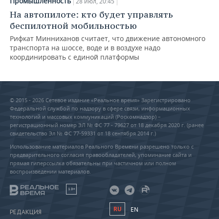
Промышленность
28 июл, 20:45
На автопилоте: кто будет управлять
беспилотной мобильностью
Рифкат Минниханов считает, что движение автономного
транспорта на шоссе, воде и в воздухе надо
координировать с единой платформы
© 2015 - 2026 Сетевое издание «Реальное время» Зарегистрировано
Федеральной службой по надзору в сфере связи, информационных
технологий и массовых коммуникаций (Роскомнадзор) –
регистрационный номер ЭЛ № ФС 77 - 79627 от 18 декабря 2020 г. (ранее
свидетельство Эл № ФС 77-59331 от 18 сентября 2014 г.)
Использование материалов Реального Времени разрешено только с
предварительного согласия правообладателей, упоминание сайта и
прямая гиперссылка обязательны при частичном или полном
воспроизведении материалов.
18+
RU
EN
РЕДАКЦИЯ