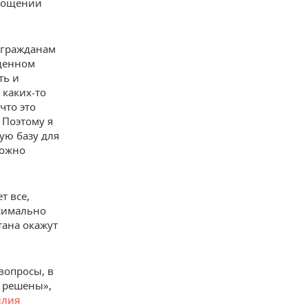
прощении
т гражданам
ощенном
ть и
 каких-то
что это
 Поэтому я
ую базу для
можно
т все,
ксимально
тана окажут
вопросы, в
т решены»,
илия