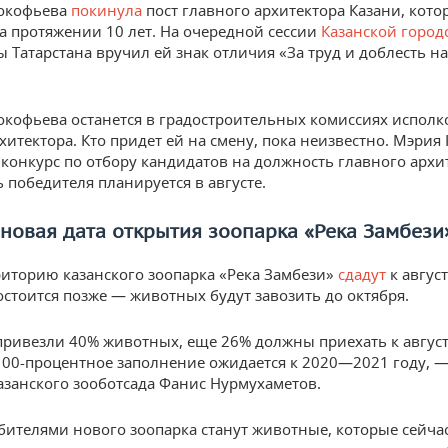
рокофьева
покинула
пост главного архитектора Казани, кото
а протяжении 10 лет. На очередной сессии
Казанской город
ы Татарстана вручил ей знак отличия «За труд и доблесть на
окофьева останется в градостроительных комиссиях исполк
хитектора. Кто придет ей на смену, пока неизвестно. Мэрия
 конкурс по отбору кандидатов на должность главного архи
 победителя планируется в августе.
новая дата открытия зоопарка «Река Замбези
иторию казанского зоопарка «Река Замбези»
сдадут
к август
остоится позже — животных будут завозить до октября.
ривезли 40% животных, еще 26% должны приехать к авгус
100-процентное заполнение ожидается к 2020—2021 году, 
азанского зооботсада Фанис Нурмухаметов.
ителями нового зоопарка станут животные, которые сейча