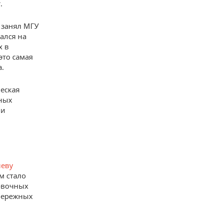
.
 занял МГУ
ался на
х в
это самая
.
еская
чных
ли
ыеву
м стало
ровочных
абережных