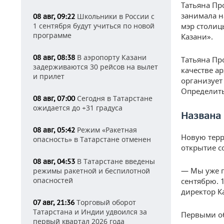
Татьяна П
занимала н
Школьники в России с
08 авг, 09:22
1 сентября будут учиться по новой
мэр столиц
программе
Казани».
В аэропорту Казани
08 авг, 08:38
Татьяна Пр
задерживаются 30 рейсов на вылет
качестве ар
и прилет
организует
Определить
Сегодня в Татарстане
08 авг, 07:00
ожидается до +31 градуса
Названа 
Режим «Ракетная
08 авг, 05:42
Новую терр
опасность» в Татарстане отменен
открытие с
В Татарстане введены
08 авг, 04:53
— Мы уже п
режимы ракетной и беспилотной
опасностей
сентябрю. 
директор К
Торговый оборот
07 авг, 21:36
Татарстана и Индии удвоился за
Первыми об
первый квартал 2026 года