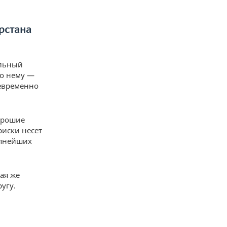
рстана
льный
по нему —
оевременно
орошие
риски несет
упнейших
ая же
угу.