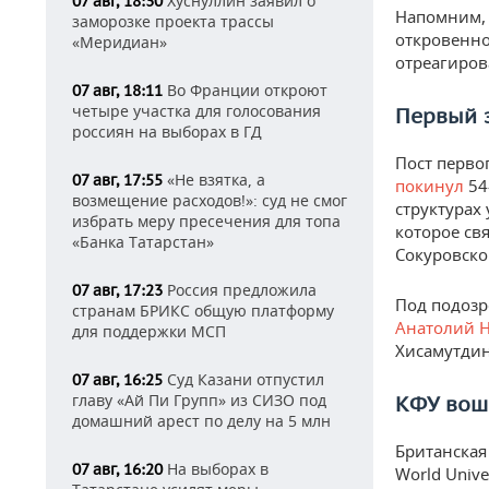
Хуснуллин заявил о
07 авг, 18:30
Напомним, 
заморозке проекта трассы
откровенно
«Меридиан»
отреагиров
Во Франции откроют
07 авг, 18:11
четыре участка для голосования
Первый з
россиян на выборах в ГД
Пост перво
«Не взятка, а
07 авг, 17:55
покинул
54
возмещение расходов!»: суд не смог
структурах
избрать меру пресечения для топа
которое св
«Банка Татарстан»
Сокуровск
Россия предложила
07 авг, 17:23
Под подозр
странам БРИКС общую платформу
Анатолий 
для поддержки МСП
Хисамутдин
Суд Казани отпустил
07 авг, 16:25
главу «Ай Пи Групп» из СИЗО под
КФУ вош
домашний арест по делу на 5 млн
Британская
На выборах в
07 авг, 16:20
World Univ