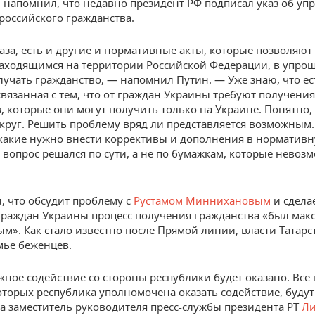
напомнил, что недавно президент РФ подписал указ об у
российского гражданства.
аза, есть и другие и нормативные акты, которые позволяю
аходящимся на территории Российской Федерации, в упр
лучать гражданство, — напомнил Путин. — Уже знаю, что ес
связанная с тем, что от граждан Украины требуют получения
, которые они могут получить только на Украине. Понятно, 
круг. Решить проблему вряд ли представляется возможным.
какие нужно внести коррективы и дополнения в нормативн
ы вопрос решался по сути, а не по бумажкам, которые невоз
, что обсудит проблему с
Рустамом Миннихановым
и сделае
граждан Украины процесс получения гражданства «был ма
м». Как стало известно после Прямой линии, власти Татарс
ье беженцев.
жное содействие со стороны республики будет оказано. Все 
торых республика уполномочена оказать содействие, буду
 заместитель руководителя пресс-службы президента РТ
Л