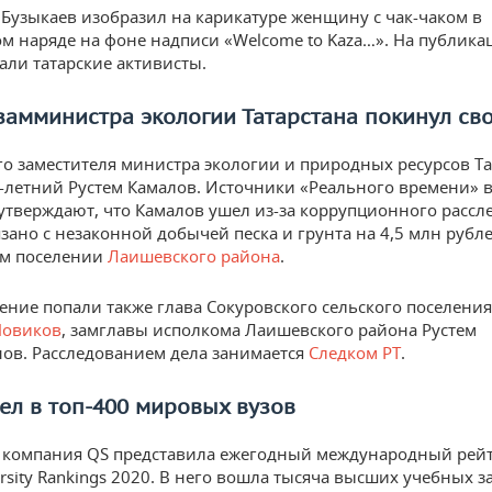
Бузыкаев изобразил на карикатуре женщину с чак-чаком в
м наряде на фоне надписи «Welcome to Kaza…». На публика
али татарские активисты.
амминистра экологии Татарстана покинул сво
го заместителя министра экологии и природных ресурсов Та
-летний Рустем Камалов. Источники «Реального времени» 
 утверждают, что Камалов ушел из-за коррупционного рассл
язано с незаконной добычей песка и грунта на 4,5 млн рубл
ом поселении
Лаишевского района
.
ение попали также глава Сокуровского сельского поселения
Новиков
, замглавы исполкома Лаишевского района Рустем
ов. Расследованием дела занимается
Следком РТ
.
ел в топ-400 мировых вузов
 компания QS представила ежегодный международный рей
ersity Rankings 2020. В него вошла тысяча высших учебных 