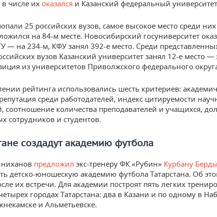
 в числе их
оказался
и Казанский федеральный университет
попали 25 российских вузов, самое высокое место среди них
ложился на 84-м месте. Новосибирский госуниверситет оказ
ГУ — на 234-м, КФУ занял 392-е место. Среди представленны
оссийских вузов Казанский университет занял 12-е место — 
зиция из университетов Приволжского федерального округа
лении рейтинга использовались шесть критериев: академич
 репутация среди работодателей, индекс цитируемости нау
, соотношение количества преподавателей и учащихся, до
х сотрудников и студентов.
тане создадут академию футбола
нниханов
предложил
экс-тренеру ФК «Рубин»
Курбану Берд
ть детско-юношескую академию футбола Татарстана. Об это
осле их встречи. Для академии построят пять легких трени
четырех городах Татарстана: два в Казани и по одному в Н
жнекамске и Альметьевске.