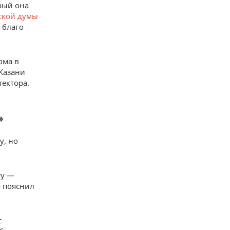
рый она
ской думы
 благо
ома в
 Казани
тектора.
»
у, но
ту —
— пояснил
с