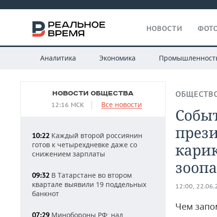
НОВОСТИ
ФОТО
Аналитика
Экономика
Промышленност
НОВОСТИ ОБЩЕСТВА
ОБЩЕСТВ
Все новости
12:16 МСК
Событ
през
Каждый второй россиянин
10:22
готов к четырехдневке даже со
кари
снижением зарплаты
зооп
В Татарстане во втором
09:32
квартале выявили 19 поддельных
12:00, 22.06
банкнот
Чем запо
Минобороны РФ: над
07:29