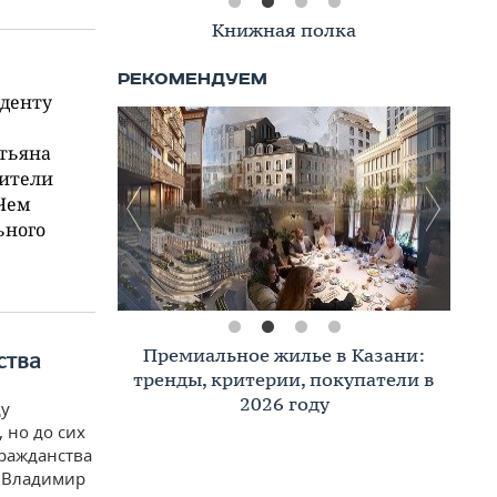
Книжная полка
иденту
атьяна
жители
 Чем
ьного
Премиальное жилье в Казани:
ства
тренды, критерии, покупатели в
2026 году
ду
 но до сих
гражданства
. Владимир