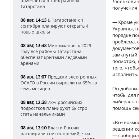
отмечается в трех районах
Люлькович 
Татарстана
получения 
В Татарстане к 1
08 авг, 14:15
— Кроме ук
сентября планируют открыть 4
Украины, н
новые школы
порядке по
проблема, 
Минниханов: к 2029
08 авг, 13:38
документов
году все районы Татарстана
замкнутый 
обеспечат крытыми ледовыми
посмотрю, 
аренами
того, чтоб
исполнить.
Продажи электронных
08 авг, 13:07
ОСАГО в России выросли на 65% за
Он добавил
семь месяцев
чтобы для 
либеральны
78% российских
08 авг, 12:38
помощь сем
подростков планируют быстро
стать начальниками
«Все возмо
Власти России
08 авг, 12:10
решении ко
расширили список премий, чьи
— сообщила