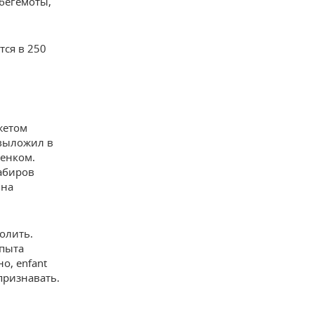
 бегемоты,
тся в 250
жетом
 выложил в
бенком.
Хабиров
 на
солить.
опыта
о, enfant
признавать.