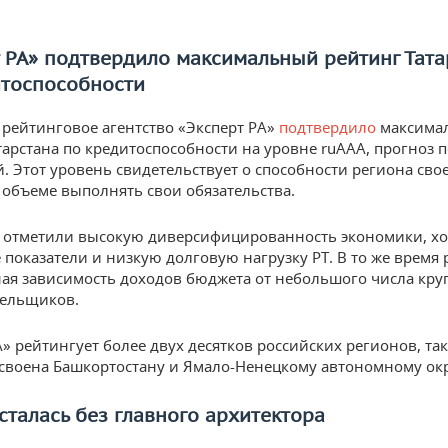
 РА» подтвердило максимальный рейтинг Тата
итоспособности
 рейтинговое агентство «Эксперт РА»
подтвердило
максима
тарстана по кредитоспособности на уровне ruAAA, прогноз 
. Этот уровень свидетельствует о способности региона св
 объеме выполнять свои обязательства.
е отметили высокую диверсифицированность экономики, х
показатели и низкую долговую нагрузку РТ. В то же время 
ая зависимость доходов бюджета от небольшого числа кр
тельщиков.
А» рейтингует более двух десятков российских регионов, так
своена Башкортостану и Ямало-Ненецкому автономному окр
сталась без главного архитектора