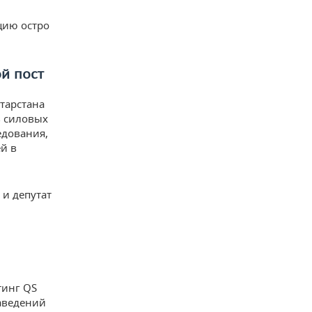
цию остро
й пост
тарстана
в силовых
едования,
ей в
 и депутат
тинг QS
заведений