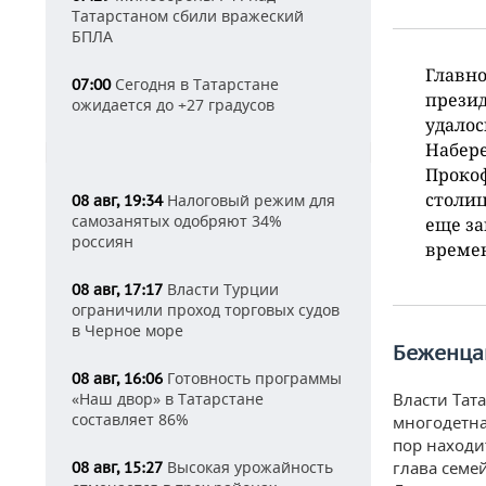
Татарстаном сбили вражеский
БПЛА
Главно
Сегодня в Татарстане
07:00
прези
ожидается до +27 градусов
удалос
Набере
Прокоф
столиц
Налоговый режим для
08 авг, 19:34
самозанятых одобряют 34%
еще за
россиян
време
Власти Турции
08 авг, 17:17
ограничили проход торговых судов
в Черное море
Беженца
Готовность программы
08 авг, 16:06
«Наш двор» в Татарстане
Власти Тат
составляет 86%
многодетна
пор находи
Высокая урожайность
глава семе
08 авг, 15:27