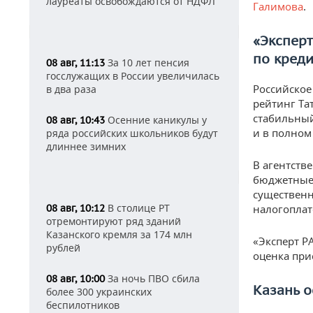
лауреаты освобождаются от НДФЛ
Галимова
.
«Эксперт
по кред
За 10 лет пенсия
08 авг, 11:13
госслужащих в России увеличилась
Российское
в два раза
рейтинг Та
стабильный
Осенние каникулы у
08 авг, 10:43
и в полном
ряда российских школьников будут
длиннее зимних
В агентств
бюджетные 
существенн
В столице РТ
08 авг, 10:12
налогопла
отремонтируют ряд зданий
Казанского кремля за 174 млн
«Эксперт Р
рублей
оценка при
За ночь ПВО сбила
08 авг, 10:00
Казань о
более 300 украинских
беспилотников