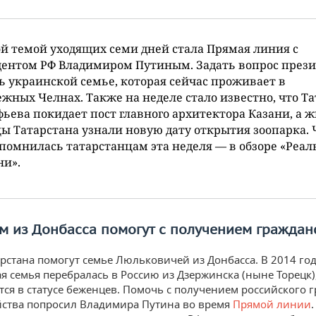
й темой уходящих семи дней стала Прямая линия с
дентом РФ Владимиром Путиным. Задать вопрос през
ь украинской семье, которая сейчас проживает в
жных Челнах. Также на неделе стало известно, что Т
ьева покидает пост главного архитектора Казани, а 
ы Татарстана узнали новую дату открытия зоопарка.
помнилась татарстанцам эта неделя — в обзоре «Реал
ни».
м из Донбасса помогут с получением граждан
арстана помогут семье Люльковичей из Донбасса. В 2014 го
я семья перебралась в Россию из Дзержинска (ныне Торецк),
тся в статусе беженцев. Помочь с получением российского 
йства попросил Владимира Путина во время
Прямой линии