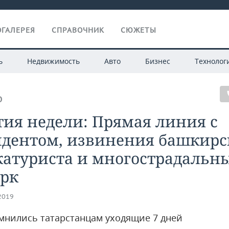
ГАЛЕРЕЯ
СПРАВОЧНИК
СЮЖЕТЫ
ь
Недвижимость
Авто
Бизнес
Технолог
О
ия недели: Прямая линия с
идентом, извинения башкирс
катуриста и многострадальн
арк
.2019
мнились татарстанцам уходящие 7 дней