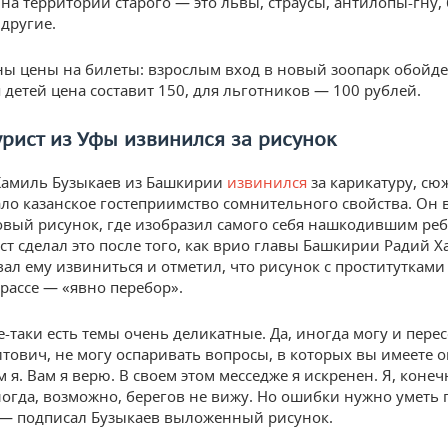
 на территории старого — это львы, страусы, антилопы-гну,
 другие.
ны цены на билеты: взрослым вход в новый зоопарк обойде
 детей цена составит 150, для льготников — 100 рублей.
рист из Уфы извинился за рисунок
Камиль Бузыкаев из Башкирии
извинился
за карикатуру, сю
ало казанское гостеприимство сомнительного свойства. Он
овый рисунок, где изобразил самого себя нашкодившим ре
ст сделал это после того, как врио главы Башкирии Радий 
ал ему извиниться и отметил, что рисунок с проститутками
трассе — «явно перебор».
е-таки есть темы очень деликатные. Да, иногда могу и пере
тович, не могу оспаривать вопросы, в которых вы имеете 
 я. Вам я верю. В своем этом месседже я искренен. Я, конечн
 иногда, возможно, берегов не вижу. Но ошибки нужно уметь 
— подписал Бузыкаев выложенный рисунок.