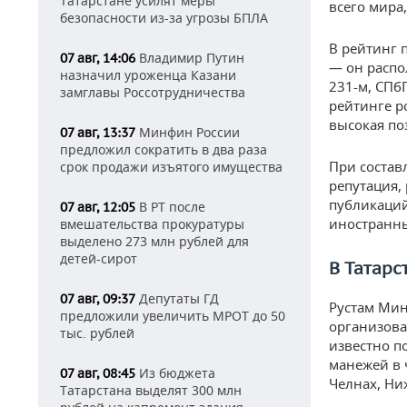
Татарстане усилят меры
всего мира,
безопасности из-за угрозы БПЛА
В рейтинг 
Владимир Путин
07 авг, 14:06
— он распо
назначил уроженца Казани
231-м, СПб
замглавы Россотрудничества
рейтинге р
высокая по
Минфин России
07 авг, 13:37
предложил сократить в два раза
При состав
срок продажи изъятого имущества
репутация,
публикаций
В РТ после
07 авг, 12:05
иностранны
вмешательства прокуратуры
выделено 273 млн рублей для
детей-сирот
В Татарс
Депутаты ГД
07 авг, 09:37
Рустам Ми
предложили увеличить МРОТ до 50
организова
тыс. рублей
известно п
манежей в 
Из бюджета
07 авг, 08:45
Челнах, Ни
Татарстана выделят 300 млн