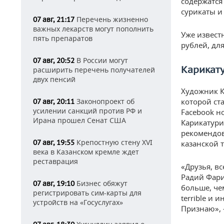
содержатся
сурикаты и
Перечень жизненно
07 авг, 21:17
важных лекарств могут пополнить
Уже извест
пять препаратов
рублей, для
В России могут
07 авг, 20:52
Карикату
расширить перечень получателей
двух пенсий
Художник 
Законопроект об
которой ст
07 авг, 20:11
усилении санкций против РФ и
Facebook н
Ирана прошел Сенат США
Карикатури
рекомендов
Крепостную стену XVI
07 авг, 19:55
казанской 
века в Казанском кремле ждет
реставрация
«Друзья, вс
Радий Фари
Бизнес обяжут
07 авг, 19:10
больше, чем
регистрировать сим-карты для
terrible и
устройств на «Госуслугах»
Признаю», 