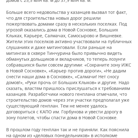
домов с 25,5 млн кв. м до 37,9 млн кв. м.
Больше всего недовольства у казанцев вызвал тот факт,
что для строительства новых дорог решили
пожертвовать домами сразу в нескольких поселках. Под
угрозой оказались дома в Новой Сосновке, Больших
Клыках, Карьере, Салмачах, Самосырово и Вишневке.
Жители этих поселков активно участвовали на публичных
слушаниях и даже митинговали. Если раньше на
митингах в сквере Тинчурина было привычно видеть
обманутых дольщиков и вкладчиков, то теперь лозунги
собравшихся были совсем другими: «Сохраните зону ИЖС
в Новой Сосновке», «Карьер против дороги», «Не дадим
снести наши дома в Сосновке», «Салмачи! Нет сносу
домов!», «Руки прочь от Больших Клыков» и другие. Надо
сказать, властям пришлось прислушаться к требованиям
казанцев. Разработчики нового генплана отмечали, что
строительство домов через эти участки предполагал уже
существующий генплан. Тем не менее удалось
договориться с КАПО им. Горбунова и увести дорогу в
зону полетов, чтобы спасти дома в Новой Сосновке.
В прошлом году генплан так и не приняли. Как пояснила
на одном из «деловых понедельников» в исполкоме