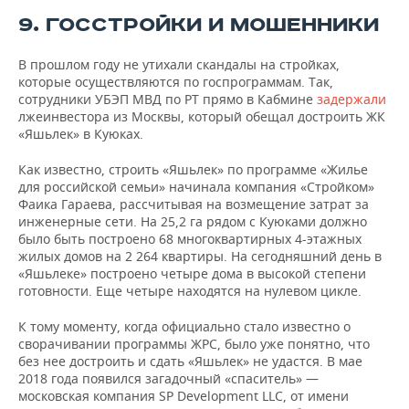
9. ГОССТРОЙКИ И МОШЕННИКИ
В прошлом году не утихали скандалы на стройках,
которые осуществляются по госпрограммам. Так,
сотрудники УБЭП МВД по РТ прямо в Кабмине
задержали
лжеинвестора из Москвы, который обещал достроить ЖК
«Яшьлек» в Куюках.
Как известно, строить «Яшьлек» по программе «Жилье
для российской семьи» начинала компания «Стройком»
Фаика Гараева, рассчитывая на возмещение затрат за
инженерные сети. На 25,2 га рядом с Куюками должно
было быть построено 68 многоквартирных 4-этажных
жилых домов на 2 264 квартиры. На сегодняшний день в
«Яшьлеке» построено четыре дома в высокой степени
готовности. Еще четыре находятся на нулевом цикле.
К тому моменту, когда официально стало известно о
сворачивании программы ЖРС, было уже понятно, что
без нее достроить и сдать «Яшьлек» не удастся. В мае
2018 года появился загадочный «спаситель» —
московская компания SP Development LLС, от имени