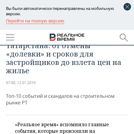
Вы были автоматически перенаправлены на мобильную
версию.
Перейти на полную версию
РЕГИОНЫ
НЕДВИЖИМОСТЬ
Чем жили строители
БАШКОРТОСТАН
НОВОСТИ
Татарстана: от отмены
ТАТАРСТАН
АНАЛИТИКА
«долевки» и сроков для
застройщиков до взлета цен на
УДМУРТИЯ
НОВОСТИ АНАЛИТИКИ
ЭКОНОМИКА
жилье
ДЕКЛАРАЦИИ О ДОХОДАХ
НОВОСТИ ЭКОНОМИКИ
ПРОМЫШЛЕННОСТЬ
07:00, 12.01.2019
КОРОЛИ ГОСЗАКАЗА ПФО
ФИНАНСЫ
НОВОСТИ
НЕДВИЖИМОСТЬ
ПРОМЫШЛЕННОСТИ
Топ-10 событий и скандалов на строительном
рынке РТ
ВУЗЫ ТАТАРСТАНА
БАНКИ
НОВОСТИ НЕДВИЖИМОСТИ
АВТО
АГРОПРОМ
КОМУ ПРИНАДЛЕЖАТ
БЮДЖЕТ
НОВОСТИ АВТО
БИЗНЕС
ТОРГОВЫЕ ЦЕНТРЫ
МАШИНОСТРОЕНИЕ
«Реальное время» вспомнило главные
ТАТАРСТАНА
события, которые произошли на
ИНВЕСТИЦИИ
НОВОСТИ БИЗНЕСА
ТЕХНОЛОГИИ