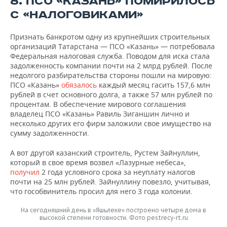
8. ПСО «КАЗАНЬ» ПОМИРИЛОСЬ
С «НАЛОГОВИКАМИ»
Признать банкротом одну из крупнейших строительных
организаций Татарстана — ПСО «Казань» — потребовала
Федеральная налоговая служба. Поводом для иска стала
задолженность компании почти на 2 млрд рублей. После
недолгого разбирательства стороны пошли на мировую:
ПСО «Казань»
обязалось
каждый месяц гасить 157,6 млн
рублей в счет основного долга, а также 57 млн рублей по
процентам. В обеспечение мирового соглашения
владелец ПСО «Казань» Равиль Зиганшин лично и
несколько других его фирм заложили свое имущество на
сумму задолженности.
А вот другой казанский строитель, Рустем Зайнуллин,
который в свое время возвел «Лазурные небеса»,
получил
2 года условного срока за неуплату налогов
почти на 25 млн рублей. Зайнуллину повезло, учитывая,
что гособвинитель просил для него 3 года колонии.
На сегодняшний день в «Яшьлеке» построено четыре дома в
высокой степени готовности. Фото pestrecy-rt.ru