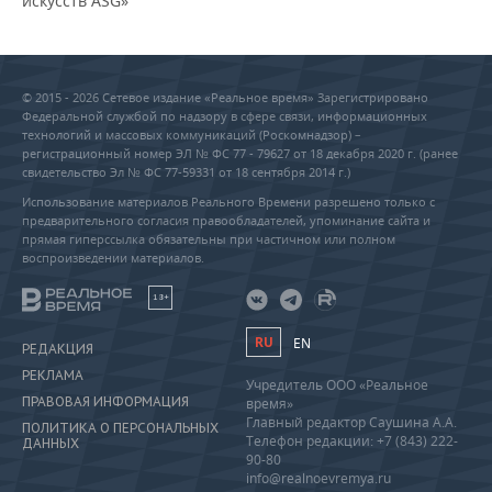
искусств ASG»
© 2015 - 2026 Сетевое издание «Реальное время» Зарегистрировано
Федеральной службой по надзору в сфере связи, информационных
технологий и массовых коммуникаций (Роскомнадзор) –
регистрационный номер ЭЛ № ФС 77 - 79627 от 18 декабря 2020 г. (ранее
свидетельство Эл № ФС 77-59331 от 18 сентября 2014 г.)
Использование материалов Реального Времени разрешено только с
предварительного согласия правообладателей, упоминание сайта и
прямая гиперссылка обязательны при частичном или полном
воспроизведении материалов.
18+
RU
EN
РЕДАКЦИЯ
РЕКЛАМА
Учредитель ООО «Реальное
ПРАВОВАЯ ИНФОРМАЦИЯ
время»
Главный редактор Саушина А.А.
ПОЛИТИКА О ПЕРСОНАЛЬНЫХ
Телефон редакции: +7 (843) 222-
ДАННЫХ
90-80
info@realnoevremya.ru