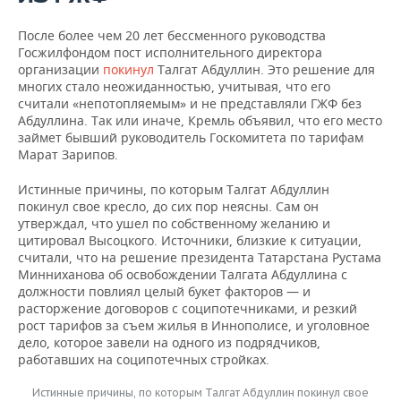
После более чем 20 лет бессменного руководства
Госжилфондом пост исполнительного директора
организации
покинул
Талгат Абдуллин. Это решение для
многих стало неожиданностью, учитывая, что его
считали «непотопляемым» и не представляли ГЖФ без
Абдуллина. Так или иначе, Кремль объявил, что его место
займет бывший руководитель Госкомитета по тарифам
Марат Зарипов.
Истинные причины, по которым Талгат Абдуллин
покинул свое кресло, до сих пор неясны. Сам он
утверждал, что ушел по собственному желанию и
цитировал Высоцкого. Источники, близкие к ситуации,
считали, что на решение президента Татарстана Рустама
Минниханова об освобождении Талгата Абдуллина с
должности повлиял целый букет факторов — и
расторжение договоров с соципотечниками, и резкий
рост тарифов за съем жилья в Иннополисе, и уголовное
дело, которое завели на одного из подрядчиков,
работавших на соципотечных стройках.
Истинные причины, по которым Талгат Абдуллин покинул свое