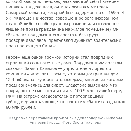
которой выступал человек, называвший себя Евгением
Сипаком. На деле псевдо-Сипак оказался жителем
Самарской области, который был задержан по ст. 159 ч. 4
УК РФ (мошенничество, совершенное организованной
группой либо в особо крупном размере или повлекшее
лишение права гражданина на жилое помещение). Он
сбежал из-под домашнего ареста и без труда
проворачивал дела, предъявляя дубликат водительских
прав настоящего Сипака.
Героем еще одной громкой истории стал подрядчик,
строивший соципотечные дома. Под домашним арестом
оказался Завдят Камалов — учредитель и директор
компании «БарсЭлитСтрой+», который достраивал дом
12-4 в«Салават купере», а также дома, многие из которых
предназначались для сирот. Следствие выяснило, что
подрядчик не смог отчитаться за 100,9 млн рублей перед
ГЖФ. На встрече следователей с потерпевшими
субподрядчики заявили, что только им «барсик» задолжал
60 млн рублей.
Кадровые перестановки произошли в девелоперской империи
Анатолия Ливады. Фото Олега Тихонова