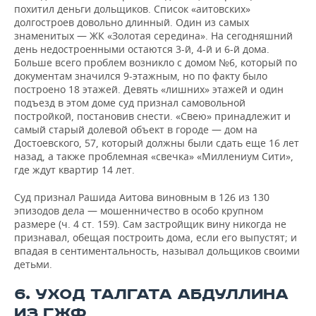
похитил деньги дольщиков. Список «аитовских»
долгостроев довольно длинный. Один из самых
знаменитых — ЖК «Золотая середина». На сегодняшний
день недостроенными остаются 3-й, 4-й и 6-й дома.
Больше всего проблем возникло с домом №6, который по
документам значился 9-этажным, но по факту было
построено 18 этажей. Девять «лишних» этажей и один
подъезд в этом доме суд признал самовольной
постройкой, постановив снести. «Свею» принадлежит и
самый старый долевой объект в городе — дом на
Достоевского, 57, который должны были сдать еще 16 лет
назад, а также проблемная «свечка» «Миллениум Сити»,
где ждут квартир 14 лет.
Суд признал Рашида Аитова виновным в 126 из 130
эпизодов дела — мошенничество в особо крупном
размере (ч. 4 ст. 159). Сам застройщик вину никогда не
признавал, обещая построить дома, если его выпустят; и
впадая в сентиментальность, называл дольщиков своими
детьми.
6. УХОД ТАЛГАТА АБДУЛЛИНА
ИЗ ГЖФ