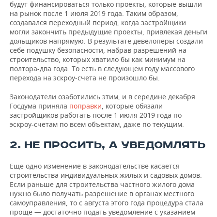
ВОДНЫЕ ВИДЫ СПОРТА
ОБРАЗОВАНИЕ
будут финансироваться только проекты, которые вышли
на рынок после 1 июля 2019 года. Таким образом,
создавался переходный период, когда застройщики
ХОККЕЙ С МЯЧОМ
ПРОИСШЕСТВИЯ
могли закончить предыдущие проекты, привлекая деньги
дольщиков напрямую. В результате девелоперы создали
себе подушку безопасности, набрав разрешений на
строительство, которых хватило бы как минимум на
полтора-два года. То есть в следующем году массового
перехода на эскроу-счета не произошло бы.
Законодатели озаботились этим, и в середине декабря
Госдума приняла
поправки
, которые обязали
застройщиков работать после 1 июля 2019 года по
эскроу-счетам по всем объектам, даже по текущим.
2. НЕ ПРОСИТЬ, А УВЕДОМЛЯТЬ
Еще одно изменение в законодательстве касается
строительства индивидуальных жилых и садовых домов.
Если раньше для строительства частного жилого дома
нужно было получать разрешение в органах местного
самоуправления, то с августа этого года процедура стала
проще — достаточно подать уведомление с указанием