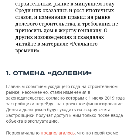
НЕФТЕХИМИЯ
строительным рынке в минувшем году.
Среди них оказались и рост ипотечных
РОЗНИЧНАЯ ТОРГОВЛЯ
НОВОСТИ ТЕХНОЛОГИЙ
МЕРОПРИЯТИЯ
НЕФТЬ
ставок, и изменение правил на рынке
долевого строительства, и требования не
ТРАНСПОРТ
IT
НОВОСТИ МЕРОПРИЯТИЙ
СПОРТ
ОПК
приносить дом в жертву генплану. О
других нововведениях и скандалах
УСЛУГИ
МЕДИА
ВЫЕЗДНАЯ РЕДАКЦИЯ
НОВОСТИ СПОРТА
ОБЩЕСТВО
читайте в материале «Реального
ЭНЕРГЕТИКА
времени».
ТЕЛЕКОММУНИКАЦИИ
БИЗНЕС-БРАНЧИ
ФУТБОЛ
НОВОСТИ ОБЩЕСТВА
ФОТОГАЛЕРЕЯ
ONLINE-КОНФЕРЕНЦИИ
ХОККЕЙ
ВЛАСТЬ
СЮЖЕТЫ
1. ОТМЕНА «ДОЛЕВКИ»
ОТКРЫТАЯ ЛЕКЦИЯ
БАСКЕТБОЛ
ИНФРАСТРУКТУРА
СПРАВОЧНИК
Главным событием уходящего года на строительном
рынке, несомненно, стали изменения в
ВОЛЕЙБОЛ
ИСТОРИЯ
СПИСОК ПЕРСОН
ПОЛНАЯ ВЕРСИЯ
законодательстве, согласно которым с 1 июля 2019 года
застройщики перейдут на проектное финансирование.
КИБЕРСПОРТ
КУЛЬТУРА
СПИСОК КОМПАНИЙ
Деньги дольщиков будут уходить на эскроу-счета.
Застройщики получат доступ к ним только после ввода
объекта в эксплуатацию.
ФИГУРНОЕ КАТАНИЕ
МЕДИЦИНА
Первоначально
предполагалось
, что по новой схеме