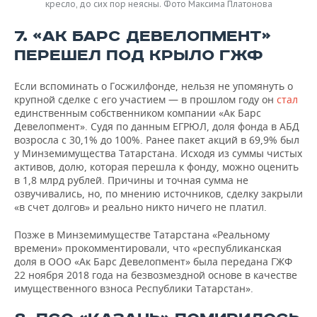
кресло, до сих пор неясны. Фото Максима Платонова
7. «АК БАРС ДЕВЕЛОПМЕНТ»
ПЕРЕШЕЛ ПОД КРЫЛО ГЖФ
Если вспоминать о Госжилфонде, нельзя не упомянуть о
крупной сделке с его участием — в прошлом году он
стал
единственным собственником компании «Ак Барс
Девелопмент». Судя по данным ЕГРЮЛ, доля фонда в АБД
возросла с 30,1% до 100%. Ранее пакет акций в 69,9% был
у Минземимущества Татарстана. Исходя из суммы чистых
активов, долю, которая перешла к фонду, можно оценить
в 1,8 млрд рублей. Причины и точная сумма не
озвучивались, но, по мнению источников, сделку закрыли
«в счет долгов» и реально никто ничего не платил.
Позже в Минземимуществе Татарстана «Реальному
времени» прокомментировали, что «республиканская
доля в ООО «Ак Барс Девелопмент» была передана ГЖФ
22 ноября 2018 года на безвозмездной основе в качестве
имущественного взноса Республики Татарстан».