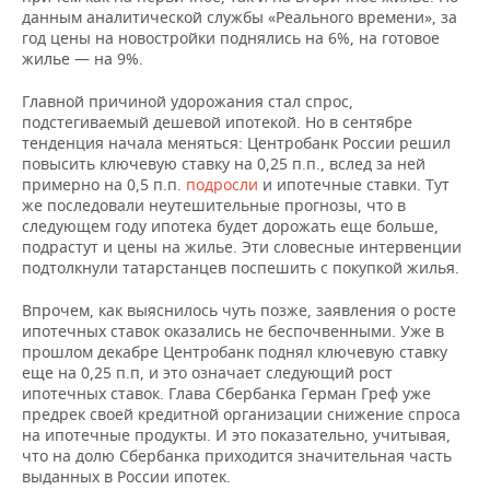
данным аналитической службы «Реального времени», за
год цены на новостройки поднялись на 6%, на готовое
жилье — на 9%.
Главной причиной удорожания стал спрос,
подстегиваемый дешевой ипотекой. Но в сентябре
тенденция начала меняться: Центробанк России решил
повысить ключевую ставку на 0,25 п.п., вслед за ней
примерно на 0,5 п.п.
подросли
и ипотечные ставки. Тут
же последовали неутешительные прогнозы, что в
следующем году ипотека будет дорожать еще больше,
подрастут и цены на жилье. Эти словесные интервенции
подтолкнули татарстанцев поспешить с покупкой жилья.
Впрочем, как выяснилось чуть позже, заявления о росте
ипотечных ставок оказались не беспочвенными. Уже в
прошлом декабре Центробанк поднял ключевую ставку
еще на 0,25 п.п, и это означает следующий рост
ипотечных ставок. Глава Сбербанка Герман Греф уже
предрек своей кредитной организации снижение спроса
на ипотечные продукты. И это показательно, учитывая,
что на долю Сбербанка приходится значительная часть
выданных в России ипотек.