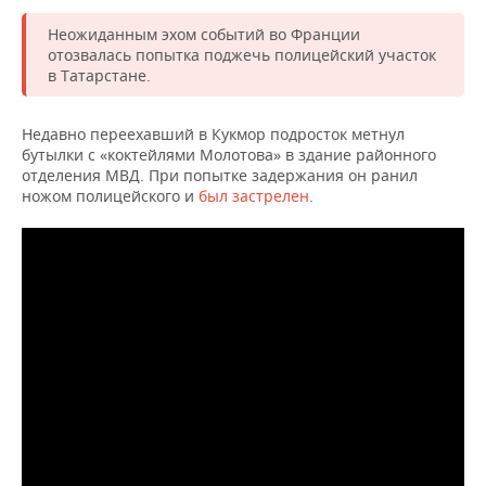
Неожиданным эхом событий во Франции
отозвалась попытка поджечь полицейский участок
в Татарстане.
Недавно переехавший в Кукмор подросток метнул
бутылки с «коктейлями Молотова» в здание районного
отделения МВД. При попытке задержания он ранил
ножом полицейского и
был застрелен
.