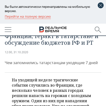
Вы были автоматически перенаправлены на мобильную
версию.
Перейти на полную версию
РЕГИОНЫ
ОБЩЕСТВО
События недели: нападения во
БАШКОРТОСТАН
НОВОСТИ
Франции, теракт в Татарстане и
ТАТАРСТАН
АНАЛИТИКА
обсуждение бюджетов РФ и РТ
УДМУРТИЯ
НОВОСТИ АНАЛИТИКИ
ЭКОНОМИКА
12:00, 31.10.2020
ДЕКЛАРАЦИИ О ДОХОДАХ
НОВОСТИ ЭКОНОМИКИ
ПРОМЫШЛЕННОСТЬ
Чем запомнились татарстанцам уходящие 7 дней
КОРОЛИ ГОСЗАКАЗА ПФО
ФИНАНСЫ
НОВОСТИ
НЕДВИЖИМОСТЬ
ПРОМЫШЛЕННОСТИ
На уходящей неделе трагические
ВУЗЫ ТАТАРСТАНА
БАНКИ
НОВОСТИ НЕДВИЖИМОСТИ
АВТО
события случились во Франции, где
АГРОПРОМ
несколько человек в разных городах
КОМУ ПРИНАДЛЕЖАТ
БЮДЖЕТ
НОВОСТИ АВТО
БИЗНЕС
решили напасть на горожан с холодным
ТОРГОВЫЕ ЦЕНТРЫ
МАШИНОСТРОЕНИЕ
ТАТАРСТАНА
оружием. Один из них при нападении
ИНВЕСТИЦИИ
НОВОСТИ БИЗНЕСА
ТЕХНОЛОГИИ