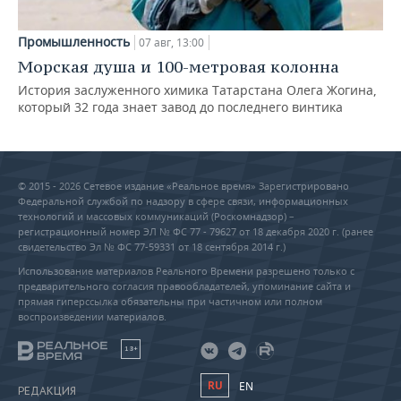
Промышленность
07 авг, 13:00
Морская душа и 100-метровая колонна
История заслуженного химика Татарстана Олега Жогина,
который 32 года знает завод до последнего винтика
© 2015 - 2026 Сетевое издание «Реальное время» Зарегистрировано
Федеральной службой по надзору в сфере связи, информационных
технологий и массовых коммуникаций (Роскомнадзор) –
регистрационный номер ЭЛ № ФС 77 - 79627 от 18 декабря 2020 г. (ранее
свидетельство Эл № ФС 77-59331 от 18 сентября 2014 г.)
Использование материалов Реального Времени разрешено только с
предварительного согласия правообладателей, упоминание сайта и
прямая гиперссылка обязательны при частичном или полном
воспроизведении материалов.
18+
RU
EN
РЕДАКЦИЯ