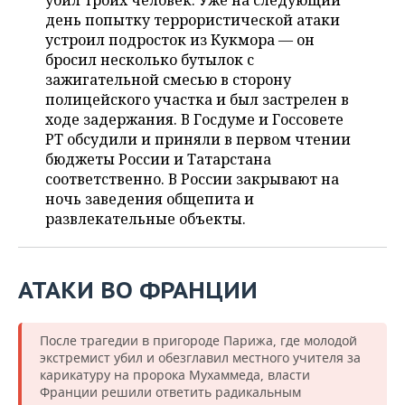
убил троих человек. Уже на следующий
НЕФТЕХИМИЯ
день попытку террористической атаки
РОЗНИЧНАЯ ТОРГОВЛЯ
НОВОСТИ ТЕХНОЛОГИЙ
МЕРОПРИЯТИЯ
устроил подросток из Кукмора — он
НЕФТЬ
бросил несколько бутылок с
ТРАНСПОРТ
IT
НОВОСТИ МЕРОПРИЯТИЙ
СПОРТ
зажигательной смесью в сторону
ОПК
полицейского участка и был застрелен в
УСЛУГИ
МЕДИА
ВЫЕЗДНАЯ РЕДАКЦИЯ
НОВОСТИ СПОРТА
ОБЩЕСТВО
ходе задержания. В Госдуме и Госсовете
ЭНЕРГЕТИКА
РТ обсудили и приняли в первом чтении
ТЕЛЕКОММУНИКАЦИИ
БИЗНЕС-БРАНЧИ
ФУТБОЛ
НОВОСТИ ОБЩЕСТВА
бюджеты России и Татарстана
ФОТОГАЛЕРЕЯ
соответственно. В России закрывают на
ночь заведения общепита и
ONLINE-КОНФЕРЕНЦИИ
ХОККЕЙ
ВЛАСТЬ
СЮЖЕТЫ
развлекательные объекты.
ОТКРЫТАЯ ЛЕКЦИЯ
БАСКЕТБОЛ
ИНФРАСТРУКТУРА
СПРАВОЧНИК
ВОЛЕЙБОЛ
ИСТОРИЯ
СПИСОК ПЕРСОН
ПОЛНАЯ ВЕРСИЯ
АТАКИ ВО ФРАНЦИИ
КИБЕРСПОРТ
КУЛЬТУРА
СПИСОК КОМПАНИЙ
После трагедии в пригороде Парижа, где молодой
экстремист убил и обезглавил местного учителя за
ФИГУРНОЕ КАТАНИЕ
МЕДИЦИНА
карикатуру на пророка Мухаммеда, власти
Франции решили ответить радикальным