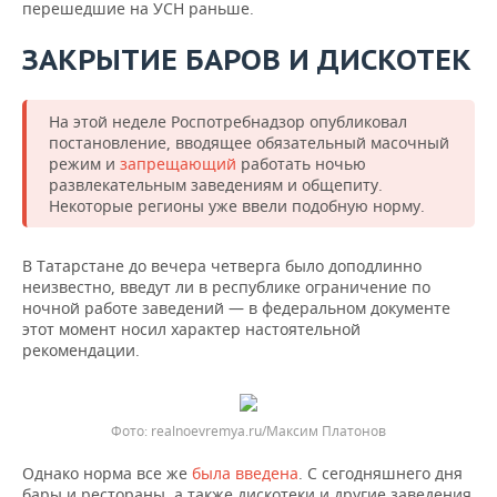
перешедшие на УСН раньше.
ЗАКРЫТИЕ БАРОВ И ДИСКОТЕК
На этой неделе Роспотребнадзор опубликовал
постановление, вводящее обязательный масочный
режим и
запрещающий
работать ночью
развлекательным заведениям и общепиту.
Некоторые регионы уже ввели подобную норму.
В Татарстане до вечера четверга было доподлинно
неизвестно, введут ли в республике ограничение по
ночной работе заведений — в федеральном документе
этот момент носил характер настоятельной
рекомендации.
realnoevremya.ru/Максим Платонов
Однако норма все же
была введена
. С сегодняшнего дня
бары и рестораны, а также дискотеки и другие заведения