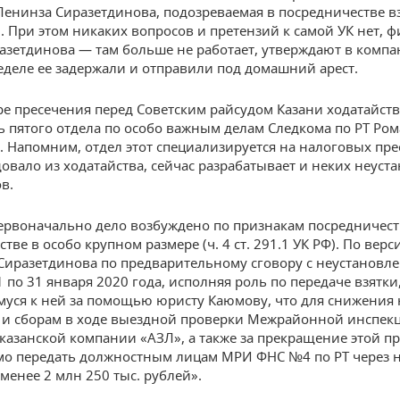
Ленинза Сиразетдинова, подозреваемая в посредничестве вз
. При этом никаких вопросов и претензий к самой УК нет, ф
азетдинова — там больше не работает, утверждают в компа
деле ее задержали и отправили под домашний арест.
ре пресечения перед Советским райсудом Казани ходатайст
ь пятого отдела по особо важным делам Следкома по РТ Ро
. Напомним, отдел этот специализируется на налоговых пре
едовало из ходатайства, сейчас разрабатывает и неких неус
в.
ервоначально дело возбуждено по признакам посредничест
тве в особо крупном размере (ч. 4 ст. 291.1 УК РФ). По верс
 Сиразетдинова по предварительному сговору с неустанов
 по 31 января 2020 года, исполняя роль по передаче взятки
уся к ней за помощью юристу Каюмову, что для снижения
 и сборам в ходе выездной проверки Межрайонной инспек
 казанской компании «АЗЛ», а также за прекращение этой п
о передать должностным лицам МРИ ФНС №4 по РТ через не
менее 2 млн 250 тыс. рублей».