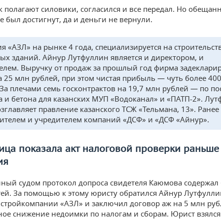
к полагают силовики, согласился и все передал. Но обещан
е был достигнут, да и деньги не вернули.
я «АЗЛ» на рынке 4 года, специализируется на строительс
ых зданий. Айнур Лутфуллин является и директором, и
елем. Выручку от продаж за прошлый год фирма задеклари
а 25 млн рублей, при этом чистая прибыль — чуть более 40
 За плечами семь госконтрактов на 19,7 млн рублей — по по
а и бетона для казанских МУП «Водоканал» и «ПАТП-2». Лу
озглавляет правление казанского ТСЖ «Тельмана, 13». Ранее
ителем и учредителем компаний «ДСФ» и «ДСФ «Айнур».
ца показала акт налоговой проверки раньше
ия
ный судом протокол допроса свидетеля Каюмова содержал
ей. За помощью к этому юристу обратился Айнур Лутфулли
 стройкомпании «АЗЛ» и заключил договор аж на 5 млн руб
ое снижение недоимки по налогам и сборам. Юрист взялся 