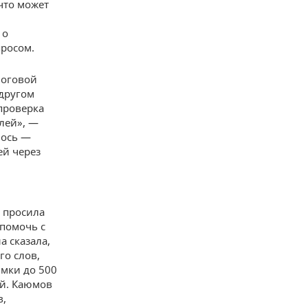
что может
 о
просом.
логовой
 другом
 проверка
лей», —
лось —
ей через
 просила
 помочь с
а сказала,
го слов,
имки до 500
ей. Каюмов
в,