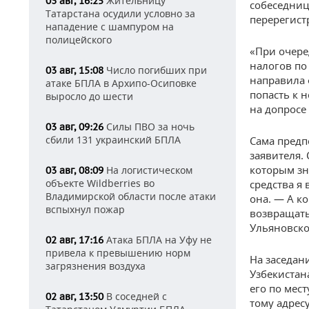
Жительницу
03 авг, 16:25
собеседниц
Татарстана осудили условно за
перерегист
нападение с шампуром на
полицейского
«При очере
налогов по
Число погибших при
03 авг, 15:08
направила 
атаке БПЛА в Архипо-Осиповке
попасть к 
выросло до шести
на допросе
Силы ПВО за ночь
03 авг, 09:26
сбили 131 украинский БПЛА
Сама предп
заявителя.
которым зн
На логистическом
03 авг, 08:09
объекте Wildberries во
средства я
Владимирской области после атаки
она. — А к
вспыхнул пожар
возвращать 
Ульяновско
Атака БПЛА на Уфу не
02 авг, 17:16
привела к превышению норм
На заседан
загрязнения воздуха
Узбекистан
его по мест
В соседней с
02 авг, 13:50
тому адрес