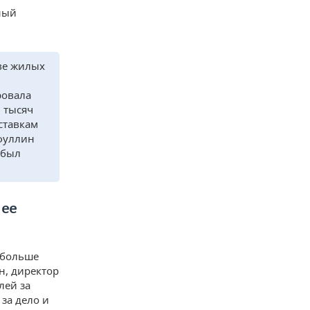
ный
тве жилых
ровала
0 тысяч
ставкам
тфуллин
 был
 ее
 больше
н, директор
лей за
за дело и