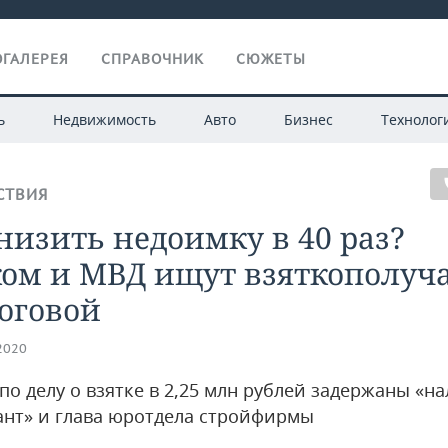
ГАЛЕРЕЯ
СПРАВОЧНИК
СЮЖЕТЫ
ь
Недвижимость
Авто
Бизнес
Технолог
СТВИЯ
низить недоимку в 40 раз?
ком и МВД ищут взяткополуч
оговой
.2020
по делу о взятке в 2,25 млн рублей задержаны «н
ант» и глава юротдела стройфирмы