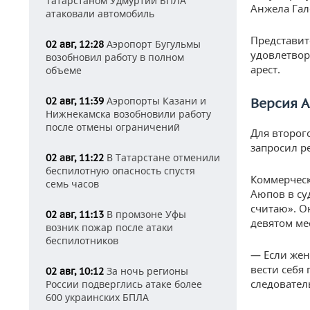
Татарстаном Удмуртии БПЛА
Анжела Гал
атаковали автомобиль
Представит
Аэропорт Бугульмы
02 авг, 12:28
удовлетвор
возобновил работу в полном
арест.
объеме
Аэропорты Казани и
02 авг, 11:39
Версия А
Нижнекамска возобновили работу
после отмены ограничений
Для второг
запросил р
В Татарстане отменили
02 авг, 11:22
беспилотную опасность спустя
Коммерческ
семь часов
Аюпов в суд
считаю». О
В промзоне Уфы
02 авг, 11:13
девятом ме
возник пожар после атаки
беспилотников
— Если жен
вести себя
За ночь регионы
02 авг, 10:12
следователь
России подверглись атаке более
600 украинских БПЛА