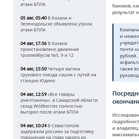
атаки БПЛА
Каюмов, ка
результат н
В Казани и
05 авг, 05:40
Зеленодольске объявлена угроза
Компани
атаки БПЛА
и нежил
учредит
В Казани
04 авг, 17:36
почти н
приостановлено движение
троллейбусов №5, 9 и 12
рублей.
асфальт
также в
Четыре вагона
04 авг, 15:50
грузового поезда сошли с путей на
руковод
станции Юдино
Посредни
«Все товары
04 авг, 12:59
уничтожены»: в Самарской области
окончан
склад Wildberries полностью
выгорел после атаки БПЛА
Исследован
подробност
В Севастополе
04 авг, 10:24
и владелец
задержали россиян за подготовку
максимальн
покушения на главу одного из