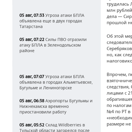
трудилась 
млн рублей
Угроза атаки БПЛА
05 авг, 07:33
дела — Сир
объявлена еще в двух городах
прошлой не
Татарстана
Об этой ме
Силы ПВО отразили
05 авг, 07:22
следовател
атаку БПЛА в Зеленодольском
Серебряков
районе
но, как сл
налоговико
Впрочем, п
Угроза атаки БПЛА
05 авг, 07:07
взяточничес
объявлена в городах Альметьевске,
следствия,
Бугульме и Лениногорске
лицами с 21
обратившем
Аэропорты Бугульмы и
05 авг, 06:38
по налогам
Нижнекамска временно
№4 по РТ в
приостановили работу
«необходим
размере не 
Склад Wildberries в
05 авг, 05:52
Тульской области загорелся после