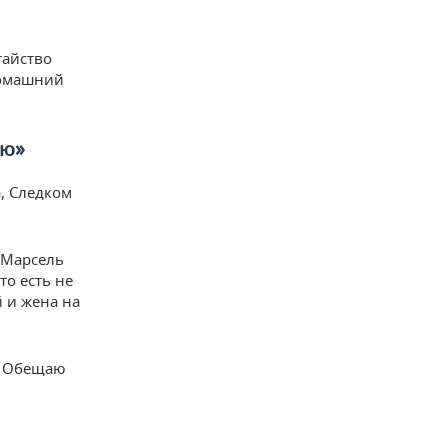
тайство
домашний
ию»
а, Следком
 Марсель
то есть не
й и жена на
ь. Обещаю