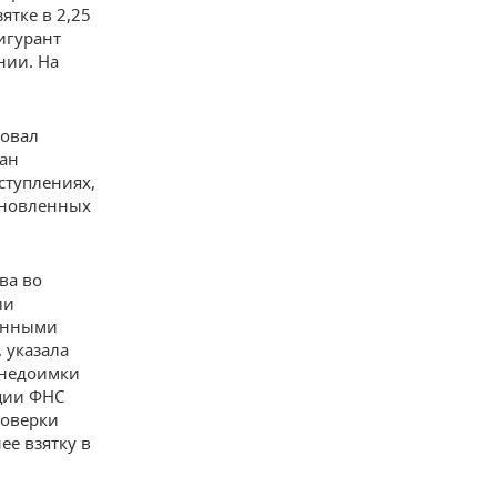
ятке в 2,25
игурант
нии. На
вовал
ман
ступлениях,
тановленных
ва во
ии
ленными
, указала
 недоимки
ции ФНС
роверки
е взятку в