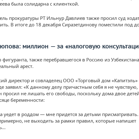
еева была солидарна с клиенткой.
ель прокуратуры РТ Ильнур Давлиев также просил суд хода
ить. В итоге до 18 декабря Сиразетдинову поместили под 
юпова: миллион — за «налоговую консультац
о фигуранта, также перебравшегося в Россию из Узбекистан
еальный арест.
ий директор и совладелец ООО «Торговый дом «Капитэль»
е заявил: «К данному делу причастным себя я не чувствую, 
н просил не лишать его свободы, поскольку дома двое дете
сяце беременности:
а уедет в роддом — мне придется за детьми присматриват
 примерно, не выходить за рамки правил, которые напишет
...