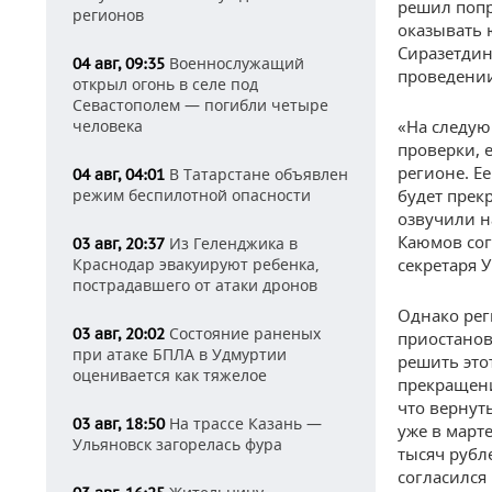
решил попр
регионов
оказывать 
Сиразетдин
Военнослужащий
04 авг, 09:35
проведении
открыл огонь в селе под
Севастополем — погибли четыре
человека
«На следую
проверки, 
регионе. Е
В Татарстане объявлен
04 авг, 04:01
режим беспилотной опасности
будет прек
озвучили н
Каюмов сог
Из Геленджика в
03 авг, 20:37
Краснодар эвакуируют ребенка,
секретаря У
пострадавшего от атаки дронов
Однако рег
Состояние раненых
03 авг, 20:02
приостанов
при атаке БПЛА в Удмуртии
решить этот
оценивается как тяжелое
прекращени
что вернут
На трассе Казань —
03 авг, 18:50
уже в март
Ульяновск загорелась фура
тысяч рубл
согласился 