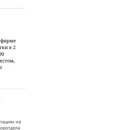
й фирме
тки в 2
00
естом,
т
тация» на
 юротдела