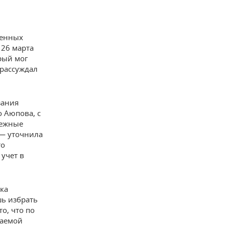
ленных
 26 марта
рый мог
 рассуждал
зания
о Аюпова, с
нежные
 — уточнила
то
 учет в
ка
шь избрать
о, что по
ваемой