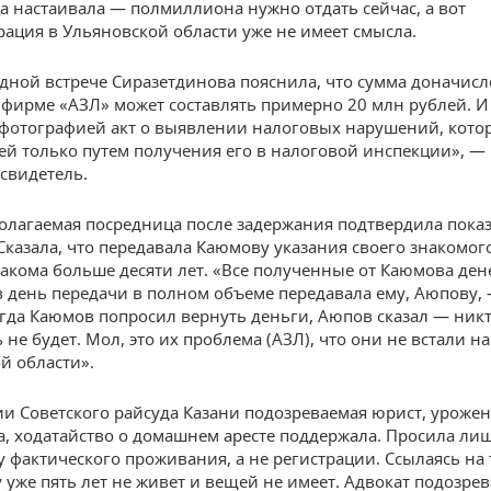
а настаивала — полмиллиона нужно отдать сейчас, а вот
рация в Ульяновской области уже не имеет смысла.
дной встрече Сиразетдинова пояснила, что сумма доначис
 фирме «АЗЛ» может составлять примерно 20 млн рублей. И
фотографией акт о выявлении налоговых нарушений, кото
ней только путем получения его в налоговой инспекции», —
 свидетель.
олагаемая посредница после задержания подтвердила пока
 Сказала, что передавала Каюмову указания своего знакомог
акома больше десяти лет. «Все полученные от Каюмова де
 в день передачи в полном объеме передавала ему, Аюпову,
огда Каюмов попросил вернуть деньги, Аюпов сказал — ник
не будет. Мол, это их проблема (АЗЛ), что они не встали на
й области».
ии Советского райсуда Казани подозреваемая юрист, урожен
а, ходатайство о домашнем аресте поддержала. Просила ли
у фактического проживания, а не регистрации. Ссылаясь на т
у уже пять лет не живет и вещей не имеет. Адвокат подозре