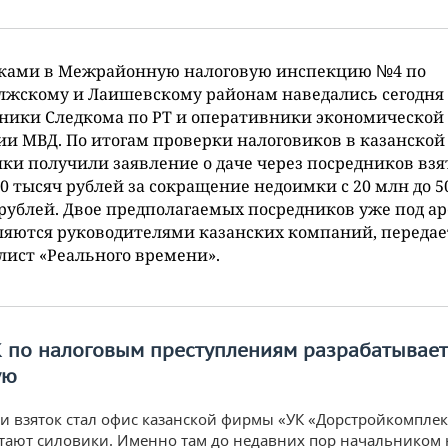
сками в Межрайонную налоговую инспекцию №4 по
лжскому и Лаишевскому районам наведались сегодня
ники Следкома по РТ и оперативники экономической
и МВД. По итогам проверки налоговиков в казанско
ки получили заявление о даче через посредников взя
0 тысяч рублей за сокращение недоимки с 20 млн до 5
рублей. Двое предполагаемых посредников уже под ар
ляются руководителями казанских компаний, передае
ист «Реального времени».
К по налоговым преступлениям разрабатывает
ую
и взяток стал офис казанской фирмы «УК «Дорстройкомплек
итают силовики. Именно там до недавних пор начальником