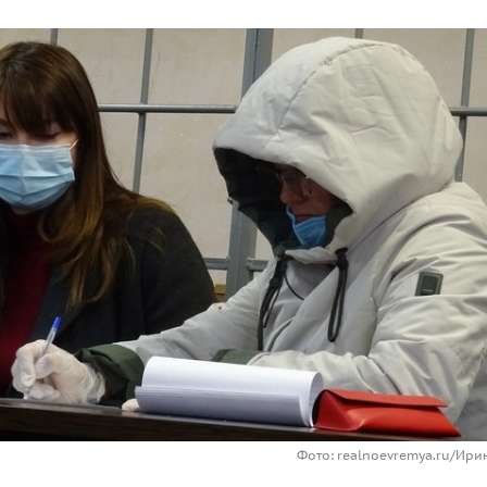
Фото: realnoevremya.ru/Ири