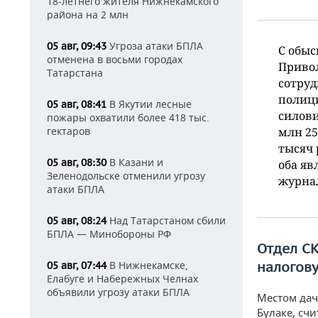
18-летнего жителя Нижнекамского
района на 2 млн
Угроза атаки БПЛА
05 авг, 09:43
С обы
отменена в восьми городах
Приво
Татарстана
сотруд
полици
В Якутии лесные
05 авг, 08:41
силови
пожары охватили более 418 тыс.
гектаров
млн 25
тысяч 
В Казани и
05 авг, 08:30
оба яв
Зеленодольске отменили угрозу
журнал
атаки БПЛА
Над Татарстаном сбили
05 авг, 08:24
БПЛА — Минобороны РФ
Отдел С
В Нижнекамске,
налогов
05 авг, 07:44
Елабуге и Набережных Челнах
объявили угрозу атаки БПЛА
Местом дач
Булаке, сч