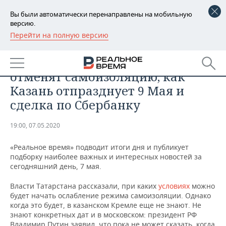
Вы были автоматически перенаправлены на мобильную
версию.
Перейти на полную версию
РЕГИОНЫ
ОБЩЕСТВО
Итоги дня: когда в Татарстане
БАШКОРТОСТАН
НОВОСТИ
отменят самоизоляцию, как
ТАТАРСТАН
АНАЛИТИКА
Казань отпразднует 9 Мая и
сделка по Сбербанку
УДМУРТИЯ
НОВОСТИ АНАЛИТИКИ
ЭКОНОМИКА
19:00, 07.05.2020
ДЕКЛАРАЦИИ О ДОХОДАХ
НОВОСТИ ЭКОНОМИКИ
ПРОМЫШЛЕННОСТЬ
«Реальное время» подводит итоги дня и публикует
КОРОЛИ ГОСЗАКАЗА ПФО
ФИНАНСЫ
НОВОСТИ
НЕДВИЖИМОСТЬ
подборку наиболее важных и интересных новостей за
ПРОМЫШЛЕННОСТИ
сегодняшний день, 7 мая.
ВУЗЫ ТАТАРСТАНА
БАНКИ
НОВОСТИ НЕДВИЖИМОСТИ
АВТО
АГРОПРОМ
Власти Татарстана рассказали, при каких
условиях
можно
будет начать ослабление режима самоизоляции. Однако
КОМУ ПРИНАДЛЕЖАТ
БЮДЖЕТ
НОВОСТИ АВТО
БИЗНЕС
когда это будет, в казанском Кремле еще не знают. Не
ТОРГОВЫЕ ЦЕНТРЫ
МАШИНОСТРОЕНИЕ
ТАТАРСТАНА
знают конкретных дат и в московском: президент РФ
ИНВЕСТИЦИИ
НОВОСТИ БИЗНЕСА
ТЕХНОЛОГИИ
Владимир Путин заявил, что пока не может сказать, когда