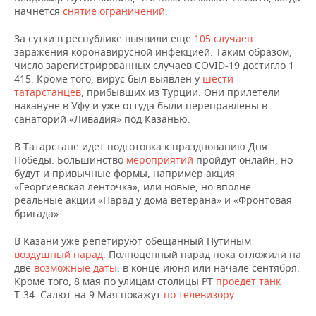
НЕФТЕХИМИЯ
начнется
снятие ограничений
.
РОЗНИЧНАЯ ТОРГОВЛЯ
НОВОСТИ ТЕХНОЛОГИЙ
МЕРОПРИЯТИЯ
НЕФТЬ
За сутки в республике выявили еще
105 случаев
заражения коронавирусной инфекцией. Таким образом,
ТРАНСПОРТ
IT
НОВОСТИ МЕРОПРИЯТИЙ
СПОРТ
число зарегистрированных случаев COVID-19 достигло 1
ОПК
415. Кроме того, вирус был выявлен у
шести
УСЛУГИ
МЕДИА
ВЫЕЗДНАЯ РЕДАКЦИЯ
НОВОСТИ СПОРТА
ОБЩЕСТВО
татарстанцев
, прибывших из Турции. Они прилетели
ЭНЕРГЕТИКА
накануне в Уфу и уже оттуда были переправлены в
санаторий «Ливадия» под Казанью.
ТЕЛЕКОММУНИКАЦИИ
БИЗНЕС-БРАНЧИ
ФУТБОЛ
НОВОСТИ ОБЩЕСТВА
ФОТОГАЛЕРЕЯ
В Татарстане идет подготовка к празднованию Дня
ONLINE-КОНФЕРЕНЦИИ
ХОККЕЙ
ВЛАСТЬ
СЮЖЕТЫ
Победы. Большинство
мероприятий
пройдут онлайн, но
будут и привычные формы, например акция
«Георгиевская ленточка», или новые, но вполне
ОТКРЫТАЯ ЛЕКЦИЯ
БАСКЕТБОЛ
ИНФРАСТРУКТУРА
СПРАВОЧНИК
реальные акции «Парад у дома ветерана» и «Фронтовая
бригада».
ВОЛЕЙБОЛ
ИСТОРИЯ
СПИСОК ПЕРСОН
ПОЛНАЯ ВЕРСИЯ
В Казани уже репетируют обещанный Путиным
КИБЕРСПОРТ
КУЛЬТУРА
СПИСОК КОМПАНИЙ
воздушный парад
. Полноценный парад пока отложили на
две
возможные даты
: в конце июня или начале сентября.
Кроме того, 8 мая по улицам столицы РТ
проедет танк
ФИГУРНОЕ КАТАНИЕ
МЕДИЦИНА
Т-34. Салют на 9 Мая покажут
по телевизору
.