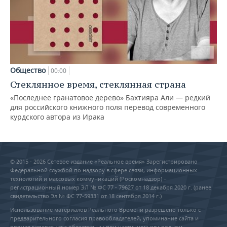
Общество
00:00
Стеклянное время, стеклянная страна
«Последнее гранатовое дерево» Бахтияра Али — редкий
для российского книжного поля перевод современного
курдского автора из Ирака
© 2015 - 2026 Сетевое издание «Реальное время» Зарегистрировано
Федеральной службой по надзору в сфере связи, информационных
технологий и массовых коммуникаций (Роскомнадзор) –
регистрационный номер ЭЛ № ФС 77 - 79627 от 18 декабря 2020 г. (ранее
свидетельство Эл № ФС 77-59331 от 18 сентября 2014 г.)
Использование материалов Реального Времени разрешено только с
предварительного согласия правообладателей, упоминание сайта и
прямая гиперссылка обязательны при частичном или полном