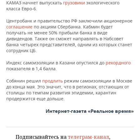
ВОДНЫЕ ВИДЫ СПОРТА
ОБРАЗОВАНИЕ
КАМАЗ начнет выпускать
грузовики
экологического
класса Евро-6.
ХОККЕЙ С МЯЧОМ
ПРОИСШЕСТВИЯ
Центробанк и правительство РФ заключили акционерное
соглашение
по акциям Сбербанка. Кабмин будет
получать не менее 50% прибыли банка в виде
дивидендов. Также он сможет направлять в Набсовет
банка четырех представителей, одним из которых станет
сотрудник ЦБ.
Индекс самоизоляции в Казани опустился до
рекордного
показателя в 1,4 балла.
Собянин решил
продлить
режим самоизоляции в Москве
до конца мая. Это значит, что в регионах, отстающих от
столицы по темпам развития эпидемии, карантин
продержится еще дольше.
Интернет-газета «Реальное время»
Подписывайтесь на
телеграм-канал
,