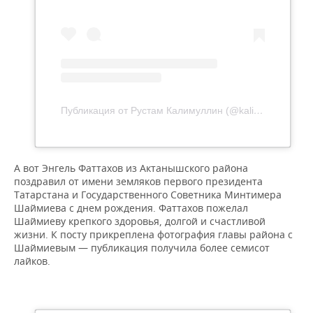
Публикация от Рустам Калимуллин (@kalimullin.rustam)
А вот Энгель Фаттахов из Актанышского района
поздравил от имени земляков первого президента
Татарстана и Государственного Советника Минтимера
Шаймиева с днем рождения. Фаттахов пожелал
Шаймиеву крепкого здоровья, долгой и счастливой
жизни. К посту прикреплена фотография главы района с
Шаймиевым — публикация получила более семисот
лайков.