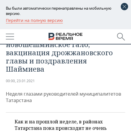
Вы были автоматически перенаправлены на мобильную
версию.
Перейти на полную версию
РЕГИОНЫ
ОБЩЕСТВО
«Инстаграм» глав районов:
БАШКОРТОСТАН
НОВОСТИ
новошешминское гало,
ТАТАРСТАН
АНАЛИТИКА
вакцинация дрожжановского
главы и поздравления
УДМУРТИЯ
НОВОСТИ АНАЛИТИКИ
ЭКОНОМИКА
Шаймиева
ДЕКЛАРАЦИИ О ДОХОДАХ
НОВОСТИ ЭКОНОМИКИ
ПРОМЫШЛЕННОСТЬ
00:00, 23.01.2021
КОРОЛИ ГОСЗАКАЗА ПФО
ФИНАНСЫ
НОВОСТИ
НЕДВИЖИМОСТЬ
ПРОМЫШЛЕННОСТИ
Неделя глазами руководителей муниципалитетов
Татарстана
ВУЗЫ ТАТАРСТАНА
БАНКИ
НОВОСТИ НЕДВИЖИМОСТИ
АВТО
АГРОПРОМ
КОМУ ПРИНАДЛЕЖАТ
БЮДЖЕТ
НОВОСТИ АВТО
БИЗНЕС
ТОРГОВЫЕ ЦЕНТРЫ
МАШИНОСТРОЕНИЕ
Как и на прошлой неделе, в районах
ТАТАРСТАНА
Татарстана пока происходит не очень
ИНВЕСТИЦИИ
НОВОСТИ БИЗНЕСА
ТЕХНОЛОГИИ