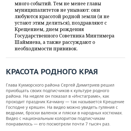
НЕФТЕХИМИЯ
много событий. Тем не менее главы
муниципалитетов не унывают: они
РОЗНИЧНАЯ ТОРГОВЛЯ
НОВОСТИ ТЕХНОЛОГИЙ
МЕРОПРИЯТИЯ
НЕФТЬ
любуются красотой родной земли (и не
устают этим делиться), поздравляют с
ТРАНСПОРТ
IT
НОВОСТИ МЕРОПРИЯТИЙ
СПОРТ
ОПК
Крещением, днем рождения
Государственного Советника Минтимера
УСЛУГИ
МЕДИА
ВЫЕЗДНАЯ РЕДАКЦИЯ
НОВОСТИ СПОРТА
ОБЩЕСТВО
Шаймиева, а также рассуждают о
ЭНЕРГЕТИКА
необходимости прививок.
ТЕЛЕКОММУНИКАЦИИ
БИЗНЕС-БРАНЧИ
ФУТБОЛ
НОВОСТИ ОБЩЕСТВА
ФОТОГАЛЕРЕЯ
ONLINE-КОНФЕРЕНЦИИ
ХОККЕЙ
ВЛАСТЬ
СЮЖЕТЫ
КРАСОТА РОДНОГО КРАЯ
ОТКРЫТАЯ ЛЕКЦИЯ
БАСКЕТБОЛ
ИНФРАСТРУКТУРА
СПРАВОЧНИК
Глава Кукморского района Сергей Димитриев решил
приобщать своих подписчиков к культуре родного
ВОЛЕЙБОЛ
ИСТОРИЯ
СПИСОК ПЕРСОН
ПОЛНАЯ ВЕРСИЯ
района. На неделе он показал в «Инстаграме», как
проходит праздник Качману — так называется Крещение
КИБЕРСПОРТ
КУЛЬТУРА
СПИСОК КОМПАНИЙ
Господне у кряшен. На видео можно увидеть гуляния с
ведрами, броски валенок и пляски в народных костюмах.
Видео с национальным колоритом подписчикам
ФИГУРНОЕ КАТАНИЕ
МЕДИЦИНА
понравилось — его посмотрели почти 7 тысяч раз.