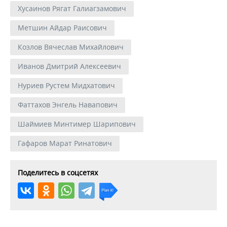
Хусаинов Рягат Галиагзамович
Метшин Айдар Раисович
Козлов Вячеслав Михайлович
Иванов Дмитрий Алексеевич
Нуриев Рустем Мидхатович
Фаттахов Энгель Навапович
Шаймиев Минтимер Шарипович
Гафаров Марат Ринатович
Поделитесь в соцсетях