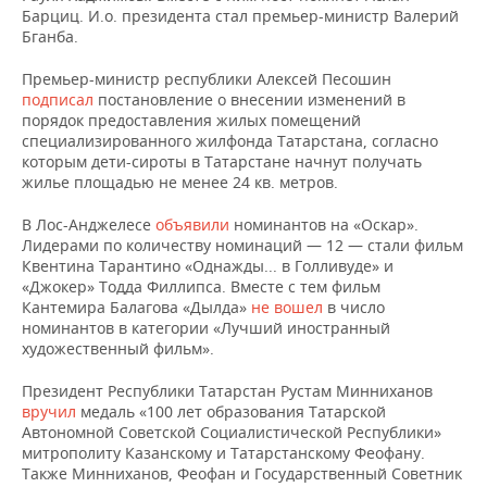
Барциц. И.о. президента стал премьер-министр Валерий
Бганба.
Премьер-министр республики Алексей Песошин
подписал
постановление о внесении изменений в
порядок предоставления жилых помещений
специализированного жилфонда Татарстана, согласно
которым дети-сироты в Татарстане начнут получать
жилье площадью не менее 24 кв. метров.
В Лос-Анджелесе
объявили
номинантов на «Оскар».
Лидерами по количеству номинаций — 12 — стали фильм
Квентина Тарантино «Однажды... в Голливуде» и
«Джокер» Тодда Филлипса. Вместе с тем фильм
Кантемира Балагова «Дылда»
не вошел
в число
номинантов в категории «Лучший иностранный
художественный фильм».
Президент Республики Татарстан Рустам Минниханов
вручил
медаль «100 лет образования Татарской
Автономной Советской Социалистической Республики»
митрополиту Казанскому и Татарстанскому Феофану.
Также Минниханов, Феофан и Государственный Советник