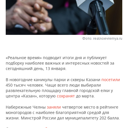
НЕФТЕХИМИЯ
РОЗНИЧНАЯ ТОРГОВЛЯ
НОВОСТИ ТЕХНОЛОГИЙ
МЕРОПРИЯТИЯ
НЕФТЬ
ТРАНСПОРТ
IT
НОВОСТИ МЕРОПРИЯТИЙ
СПОРТ
ОПК
УСЛУГИ
МЕДИА
ВЫЕЗДНАЯ РЕДАКЦИЯ
НОВОСТИ СПОРТА
ОБЩЕСТВО
Фото: realnoevremya.ru
ЭНЕРГЕТИКА
ТЕЛЕКОММУНИКАЦИИ
БИЗНЕС-БРАНЧИ
ФУТБОЛ
НОВОСТИ ОБЩЕСТВА
ФОТОГАЛЕРЕЯ
«Реальное время» подводит итоги дня и публикует
подборку наиболее важных и интересных новостей за
ONLINE-КОНФЕРЕНЦИИ
ХОККЕЙ
ВЛАСТЬ
СЮЖЕТЫ
сегодняшний день, 13 января.
ОТКРЫТАЯ ЛЕКЦИЯ
БАСКЕТБОЛ
ИНФРАСТРУКТУРА
СПРАВОЧНИК
В новогодние каникулы парки и скверы Казани
посетили
450 тысяч человек. Чаще всего люди выбирали
ВОЛЕЙБОЛ
ИСТОРИЯ
СПИСОК ПЕРСОН
ПОЛНАЯ ВЕРСИЯ
развлекательную площадку главной городской елки у
центра «Казан», которую
сохранят
до марта.
КИБЕРСПОРТ
КУЛЬТУРА
СПИСОК КОМПАНИЙ
Набережные Челны
заняли
четвертое место в рейтинге
моногородов с наиболее благоприятной средой для
ФИГУРНОЕ КАТАНИЕ
МЕДИЦИНА
жизни. Минстрой России дал муниципалитету 202 балла.