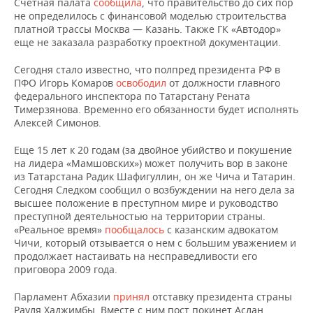
ВОДНЫЕ ВИДЫ СПОРТА
ОБРАЗОВАНИЕ
Счетная палата
сообщила
, что правительство до сих пор
не определилось с финансовой моделью строительства
платной трассы Москва — Казань. Также ГК «Автодор»
ХОККЕЙ С МЯЧОМ
ПРОИСШЕСТВИЯ
еще не заказала разработку проектной документации.
Сегодня стало известно, что полпред президента РФ в
ПФО Игорь Комаров
освободил
от должности главного
федерального инспектора по Татарстану Рената
Тимерзянова. Временно его обязанности будет исполнять
Алексей Симонов.
Еще 15 лет к 20 годам (за двойное убийство и покушение
на лидера «Мамшовских») может получить вор в законе
из Татарстана Радик Шафигуллин, он же Чича и Татарин.
Сегодня Следком сообщил о возбуждении на него дела за
высшее положение в преступном мире и руководство
преступной деятельностью на территории страны.
«Реальное время»
пообщалось
с казанским адвокатом
Чичи, который отзывается о нем с большим уважением и
продолжает настаивать на несправедливости его
приговора 2009 года.
Парламент Абхазии
принял
отставку президента страны
Рауля Хаджимбы. Вместе с ним пост покинет Аслан