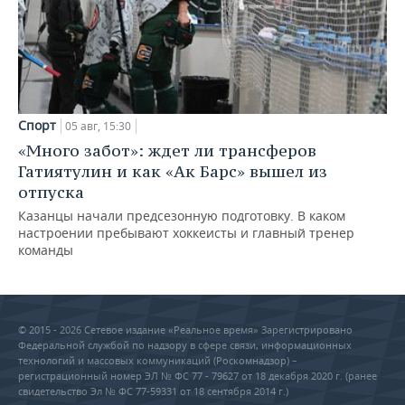
Спорт
05 авг, 15:30
«Много забот»: ждет ли трансферов
Гатиятулин и как «Ак Барс» вышел из
отпуска
Казанцы начали предсезонную подготовку. В каком
настроении пребывают хоккеисты и главный тренер
команды
© 2015 - 2026 Сетевое издание «Реальное время» Зарегистрировано
Федеральной службой по надзору в сфере связи, информационных
технологий и массовых коммуникаций (Роскомнадзор) –
регистрационный номер ЭЛ № ФС 77 - 79627 от 18 декабря 2020 г. (ранее
свидетельство Эл № ФС 77-59331 от 18 сентября 2014 г.)