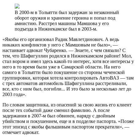
В 2000-м в Тольятти был задержан за незаконный
оборот оружия и хранение героина и попал под
амнистию. Расстрел машины Мамшова у его
подъезда в Нижнекамске был в 2003-м.
«Якобы его организовал Радик Мавлетдинович. А ведь
никаких конфликтов у него с Мамшовым не было», —
настаивает адвокат Чубаренко. — Знаете, с чем связали? С
тем, что Шафигуллин родился в Нижнекамском районе! Мол,
стал вором и имел здесь какой-то интерес, хотя все интересы у
него в то время были уже в Самарской области. На него
самого в Тольятти было покушение со стороны чеченской
группировки, которая хотела контролировать АвтоВАЗ — там
с трех автоматов автомобиль Шафигуллина расстреливали,
все, кто с ним был, погибли... И это было за несколько лет до
2003 года».
По словам защитника, из опасений за свою жизнь его клиент
после тех событий даже сменил фамилию. А после
задержания в 2007-м был обвинен, наряду с двойным
убийством и покушением, еще и в подделке паспорта. «Позже
этот эпизод с якобы фальшивым паспортом прекратили», —
отмечает адвокат.