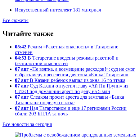
Искусственный интеллект
181
материал
Все сюжеты
Читайте также
05:42
Режим «Ракетная опасность» в Татарстане
отменен
04:53
В Татарстане введены режимы ракетной и
беспилотной опасностей
07 авг
«Не взятка, а возмещение расходов!»: суд не смог
избрать меру пресечения для топа «Банка Татарстан»
07 авг
В Казани ребенок выпал из окна 16-го этажа
07 авг
Суд Казани отпустил главу «Ай Пи Групп» из
СИЗО под домашний арест по делу на 5 млн
07 авг
Следком просит ареста для замглавы «Банка
Татарстан» по делу о взятке
07 авг
Над Татарстаном и еще 17 регионами России
сбили 203 БПЛА за ночь
Все новости за сегодня