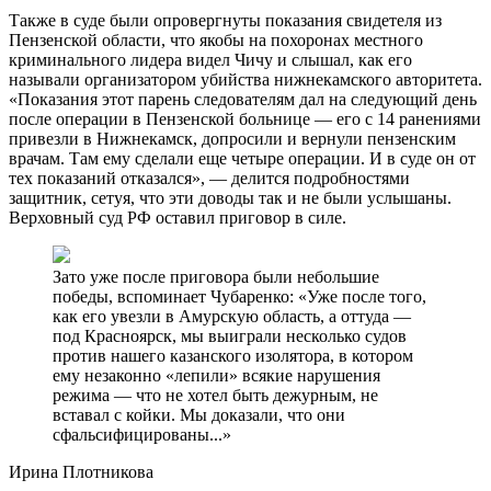
Также в суде были опровергнуты показания свидетеля из
Пензенской области, что якобы на похоронах местного
криминального лидера видел Чичу и слышал, как его
называли организатором убийства нижнекамского авторитета.
«Показания этот парень следователям дал на следующий день
после операции в Пензенской больнице — его с 14 ранениями
привезли в Нижнекамск, допросили и вернули пензенским
врачам. Там ему сделали еще четыре операции. И в суде он от
тех показаний отказался», — делится подробностями
защитник, сетуя, что эти доводы так и не были услышаны.
Верховный суд РФ оставил приговор в силе.
Зато уже после приговора были небольшие
победы, вспоминает Чубаренко: «Уже после того,
как его увезли в Амурскую область, а оттуда —
под Красноярск, мы выиграли несколько судов
против нашего казанского изолятора, в котором
ему незаконно «лепили» всякие нарушения
режима — что не хотел быть дежурным, не
вставал с койки. Мы доказали, что они
сфальсифицированы...»
Ирина Плотникова