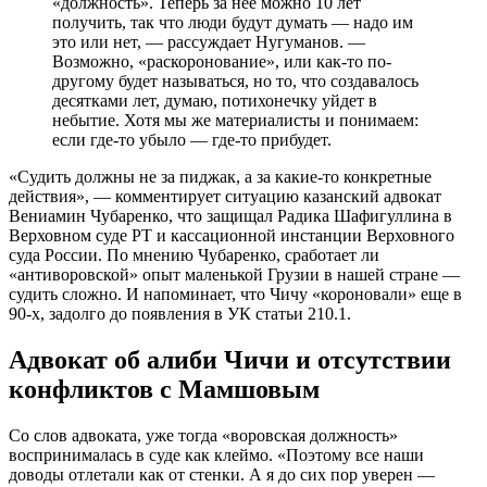
«должность». Теперь за нее можно 10 лет
получить, так что люди будут думать — надо им
это или нет, — рассуждает Нугуманов. —
Возможно, «раскоронование», или как-то по-
другому будет называться, но то, что создавалось
десятками лет, думаю, потихонечку уйдет в
небытие. Хотя мы же материалисты и понимаем:
если где-то убыло — где-то прибудет.
«Судить должны не за пиджак, а за какие-то конкретные
действия», — комментирует ситуацию казанский адвокат
Вениамин Чубаренко, что защищал Радика Шафигуллина в
Верховном суде РТ и кассационной инстанции Верховного
суда России. По мнению Чубаренко, сработает ли
«антиворовской» опыт маленькой Грузии в нашей стране —
судить сложно. И напоминает, что Чичу «короновали» еще в
90-х, задолго до появления в УК статьи 210.1.
Адвокат об алиби Чичи и отсутствии
конфликтов с Мамшовым
Со слов адвоката, уже тогда «воровская должность»
воспринималась в суде как клеймо. «Поэтому все наши
доводы отлетали как от стенки. А я до сих пор уверен —