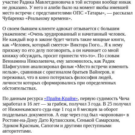
участие Радика Мавлетдиновича в той истории вообще никак
не доказано. У него и алиби было на момент якобы имевшей
место встречи с представителями ОПС «Татары», — рассказал
Чубаренко «Реальному времени».
О своем бывшем клиенте адвокат отзывается с большим
уважением: «Очень эрудированный и начитанный человек.
Не каждый вор в законе будет читать такие мощные книги,
как «Человек, который смеется» Виктора Гюго... Я к нему
прихожу по его делу поговорить, а он начинает со мной
книжку обсуждать, просит принести что-то». По словам
Вениамина Николаевича, ему запомнилось, как Радик
Шафигуллин анализировал фильм «Место встречи изменить
нельзя», сравнивая с оригиналом братьев Вайнеров, и
переживал, что в кино потерялась философия людей,
личности которых сформировались при определенных
обстоятельствах.
По данным ресурса
«Прайм-Крайм»
, первую судимость Чича
заработал в 16 лет — за грабеж, получил 3 года. В 25 получил
от Нижнекамского суда еще 1 год и 8 месяцев за оборот
поддельных документов. А еще через год был «коронован» в
Ростове-на-Дону Дато Кутаисским, Сенькой Самарским,
Эдиком Красным, Сапогом и другими преступными
авторитетами.