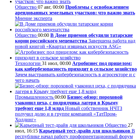
Общество
07 авг, 00:00
Проблемы с освобождением
арендованных земельных участков: что важно знать
Мнение эксперта
Общество
00:00
В Доме приемов обсудили татарские
корни российского меценатства
Завершена работа над
новой книгой «Квартал изящных искусств ASG»
Технологии
31 июл, 00:00
Агробизнес под прицелом:
как кибербезопасность приходит в сельское хозяйство
Зачем выстраивать кибербезопасность в агросекторе и с
чего начать
Промышленность
00:00
Бизнес-обзор: пороховой
узаконил цеха, с подрядчика лагеря в Крыму
требуют еще 1,8 млрд
Новый собственник НЧТЗ
получил долю и в группе компаний «ТатПром-
Холдинг»
Общество
27
июл, 16:15
Карьерный тест-драйв для школьников
В
республике начал работу профориентационный форум