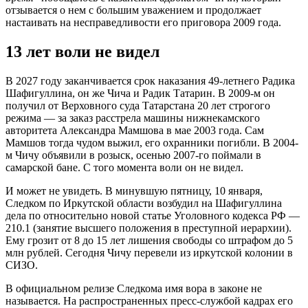
отзывается о нем с большим уважением и продолжает
настаивать на несправедливости его приговора 2009 года.
13 лет воли не видел
В 2027 году заканчивается срок наказания 49-летнего Радика
Шафигуллина, он же Чича и Радик Татарин. В 2009-м он
получил от Верховного суда Татарстана 20 лет строгого
режима — за заказ расстрела машины нижнекамского
авторитета Александра Мамшова в мае 2003 года. Сам
Мамшов тогда чудом выжил, его охранники погибли. В 2004-
м Чичу объявили в розыск, осенью 2007-го поймали в
самарской бане. С того момента воли он не видел.
И может не увидеть. В минувшую пятницу, 10 января,
Следком по Иркутской области возбудил на Шафигуллина
дела по относительно новой статье Уголовного кодекса РФ —
210.1 (занятие высшего положения в преступной иерархии).
Ему грозит от 8 до 15 лет лишения свободы со штрафом до 5
млн рублей. Сегодня Чичу перевели из иркутской колонии в
СИЗО.
В официальном релизе Следкома имя вора в законе не
называется. На распространенных пресс-службой кадрах его