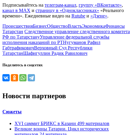
Подписывайтесь на
телеграм-канал
,
группу «ВКонтакте»
,
канал в MAX
и
страницу в «Одноклассниках»
«Реального
времени». Ежедневные видео на
Rutube
и
«Дзене»
.
Происшествия
Бизнес
Общество
Власть
Экономика
Финансы
Татарстан
Следственное управление следственного комитета
РФ по Татарстану
Управление федеральной службы
исполнения наказаний по РТ
Нугуманов Рафил
Габтрафикович
Верховный Суд Республики
Татарстан
Шафигуллин Радик Равилович
Поделитесь в соцсетях
Новости партнеров
Сюжеты
XVI саммит БРИКС в Казани
499
материалов
Великие воины Татарии. Цикл исторических
материалов
24
материала