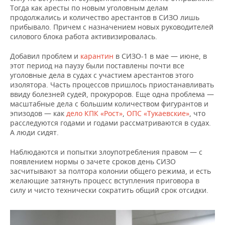
Тогда как аресты по новым уголовным делам
продолжались и количество арестантов в СИЗО лишь
прибывало. Причем с назначением новых руководителей
силового блока работа активизировалась.
Добавил проблем и
карантин
в СИЗО-1 в мае — июне, в
этот период на паузу были поставлены почти все
уголовные дела в судах с участием арестантов этого
изолятора. Часть процессов пришлось приостанавливать
ввиду болезней судей, прокуроров. Еще одна проблема —
масштабные дела с большим количеством фигурантов и
эпизодов — как
дело КПК «Рост»
,
ОПС «Тукаевские»
, что
расследуются годами и годами рассматриваются в судах.
А люди сидят.
Наблюдаются и попытки злоупотребления правом — с
появлением нормы о зачете сроков день СИЗО
засчитывают за полтора колонии общего режима, и есть
желающие затянуть процесс вступления приговора в
силу и чисто технически сократить общий срок отсидки.