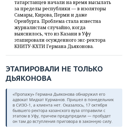
ВОДНЫЕ ВИДЫ СПОРТА
ОБРАЗОВАНИЕ
татарстанцев начали на время высылать
за пределы республики — в изоляторы
ХОККЕЙ С МЯЧОМ
ПРОИСШЕСТВИЯ
Самары, Кирова, Перми и даже
Оренбурга. Проблема стала известна
журналистам случайно, когда
выяснилось, что из Казани в Уфу
этапировали осужденного экс-ректора
КНИТУ-КХТИ Германа Дьяконова.
ЭТАПИРОВАЛИ НЕ ТОЛЬКО
ДЬЯКОНОВА
«Пропажу» Германа Дьяконова обнаружил его
адвокат Мидхат Курманов. Пришел в понедельник
в СИЗО-1, а клиента нет. Оказалось, 17 октября
бывшего ректора казанского вуза отправили с
этапом в Уфу, причем предупредили — пробудет
он там до вступления приговора в законную силу.