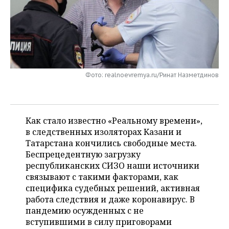
НЕФТЕХИМИЯ
РОЗНИЧНАЯ ТОРГОВЛЯ
НОВОСТИ ТЕХНОЛОГИЙ
МЕРОПРИЯТИЯ
НЕФТЬ
ТРАНСПОРТ
IT
НОВОСТИ МЕРОПРИЯТИЙ
СПОРТ
ОПК
УСЛУГИ
МЕДИА
ВЫЕЗДНАЯ РЕДАКЦИЯ
НОВОСТИ СПОРТА
ОБЩЕСТВО
ЭНЕРГЕТИКА
Фото: realnoevremya.ru/Ринат Назметдинов
ТЕЛЕКОММУНИКАЦИИ
БИЗНЕС-БРАНЧИ
ФУТБОЛ
НОВОСТИ ОБЩЕСТВА
ФОТОГАЛЕРЕЯ
ONLINE-КОНФЕРЕНЦИИ
ХОККЕЙ
ВЛАСТЬ
СЮЖЕТЫ
Как стало известно «Реальному времени»,
в следственных изоляторах Казани и
ОТКРЫТАЯ ЛЕКЦИЯ
БАСКЕТБОЛ
ИНФРАСТРУКТУРА
СПРАВОЧНИК
Татарстана кончились свободные места.
Беспрецедентную загрузку
ВОЛЕЙБОЛ
ИСТОРИЯ
СПИСОК ПЕРСОН
ПОЛНАЯ ВЕРСИЯ
республиканских СИЗО наши источники
связывают с такими факторами, как
КИБЕРСПОРТ
КУЛЬТУРА
СПИСОК КОМПАНИЙ
специфика судебных решений, активная
работа следствия и даже коронавирус. В
ФИГУРНОЕ КАТАНИЕ
МЕДИЦИНА
пандемию осужденных с не
вступившими в силу приговорами