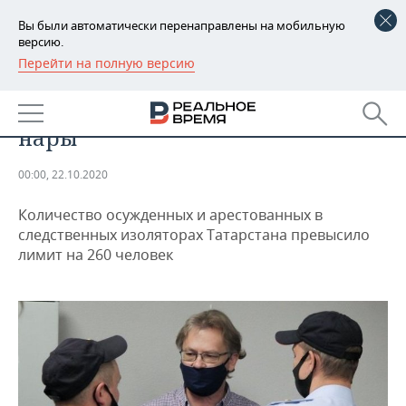
Вы были автоматически перенаправлены на мобильную
версию.
Перейти на полную версию
РЕГИОНЫ
ПРОИСШЕСТВИЯ
В СИЗО Татарстана кончились
БАШКОРТОСТАН
НОВОСТИ
нары
ТАТАРСТАН
АНАЛИТИКА
00:00, 22.10.2020
УДМУРТИЯ
НОВОСТИ АНАЛИТИКИ
ЭКОНОМИКА
Количество осужденных и арестованных в
ДЕКЛАРАЦИИ О ДОХОДАХ
НОВОСТИ ЭКОНОМИКИ
ПРОМЫШЛЕННОСТЬ
следственных изоляторах Татарстана превысило
лимит на 260 человек
КОРОЛИ ГОСЗАКАЗА ПФО
ФИНАНСЫ
НОВОСТИ
НЕДВИЖИМОСТЬ
ПРОМЫШЛЕННОСТИ
ВУЗЫ ТАТАРСТАНА
БАНКИ
НОВОСТИ НЕДВИЖИМОСТИ
АВТО
АГРОПРОМ
КОМУ ПРИНАДЛЕЖАТ
БЮДЖЕТ
НОВОСТИ АВТО
БИЗНЕС
ТОРГОВЫЕ ЦЕНТРЫ
МАШИНОСТРОЕНИЕ
ТАТАРСТАНА
ИНВЕСТИЦИИ
НОВОСТИ БИЗНЕСА
ТЕХНОЛОГИИ