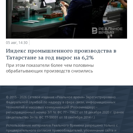
05 авг, 14:30
Индекс промышленного производства в
Татарстане за год вырос на 6,2%
При этом показатели более чем половины
обрабатывающих производств снизились
© 2015 - 2026 Сетевое издание «Реальное время» Зарегистрировано
Федеральной службой по надзору в сфере связи, информационных
технологий и массовых коммуникаций (Роскомнадзор) –
регистрационный номер ЭЛ № ФС 77 - 79627 от 18 декабря 2020 г. (ранее
свидетельство Эл № ФС 77-59331 от 18 сентября 2014 г.)
Использование материалов Реального Времени разрешено только с
предварительного согласия правообладателей, упоминание сайта и