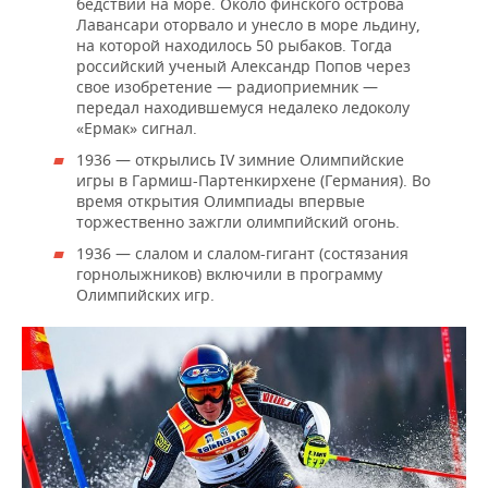
бедствии на море. Около финского острова
Лавансари оторвало и унесло в море льдину,
на которой находилось 50 рыбаков. Тогда
российский ученый Александр Попов через
свое изобретение — радиоприемник —
передал находившемуся недалеко ледоколу
«Ермак» сигнал.
1936 — открылись IV зимние Олимпийские
игры в Гармиш-Партенкирхене (Германия). Во
время открытия Олимпиады впервые
торжественно зажгли олимпийский огонь.
1936 — слалом и слалом-гигант (состязания
горнолыжников) включили в программу
Олимпийских игр.