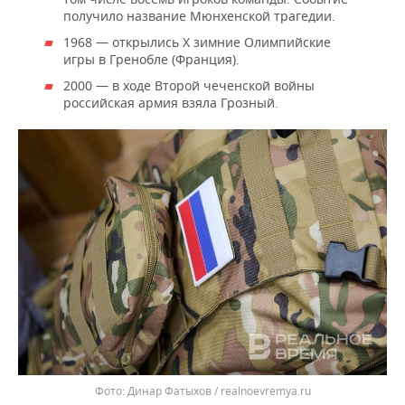
получило название Мюнхенской трагедии.
1968 — открылись X зимние Олимпийские
игры в Гренобле (Франция).
2000 — в ходе Второй чеченской войны
российская армия взяла Грозный.
Динар Фатыхов / realnoevremya.ru