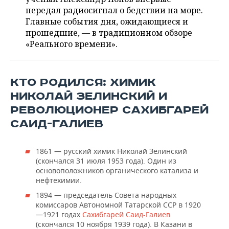
ВОДНЫЕ ВИДЫ СПОРТА
ОБРАЗОВАНИЕ
передал радиосигнал о бедствии на море.
Главные события дня, ожидающиеся и
ХОККЕЙ С МЯЧОМ
ПРОИСШЕСТВИЯ
прошедшие, — в традиционном обзоре
«Реального времени».
КТО РОДИЛСЯ: ХИМИК
НИКОЛАЙ ЗЕЛИНСКИЙ И
РЕВОЛЮЦИОНЕР САХИБГАРЕЙ
САИД-ГАЛИЕВ
1861 — русский химик Николай Зелинский
(скончался 31 июля 1953 года). Один из
основоположников органического катализа и
нефтехимии.
1894 — председатель Совета народных
комиссаров Автономной Татарской ССР в 1920
—1921 годах
Сахибгарей Саид-Галиев
(скончался 10 ноября 1939 года). В Казани в