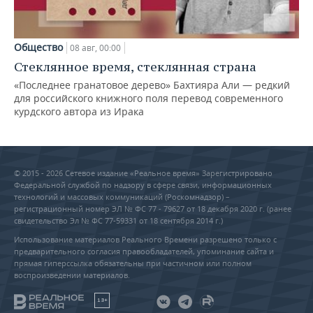
Общество
08 авг, 00:00
Стеклянное время, стеклянная страна
«Последнее гранатовое дерево» Бахтияра Али — редкий
для российского книжного поля перевод современного
курдского автора из Ирака
© 2015 - 2026 Сетевое издание «Реальное время» Зарегистрировано
Федеральной службой по надзору в сфере связи, информационных
технологий и массовых коммуникаций (Роскомнадзор) –
регистрационный номер ЭЛ № ФС 77 - 79627 от 18 декабря 2020 г. (ранее
свидетельство Эл № ФС 77-59331 от 18 сентября 2014 г.)
Использование материалов Реального Времени разрешено только с
предварительного согласия правообладателей, упоминание сайта и
прямая гиперссылка обязательны при частичном или полном
воспроизведении материалов.
18+