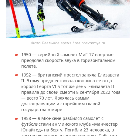
Реальное время / realnoevremya.ru
1950 — серийный самолет МиГ-17 впервые
преодолел скорость звука в горизонтальном
полете.
1952 — британский престол заняла Елизавета
II. Этому предшествовала кончина ее отца
короля Георга VI в тот же день. Елизавета II
правила до своей смерти 8 сентября 2022 года
— всего 70 лет. Являлась самым
долгоправящим и старейшим главой
государства в мире.
1958 — в Мюнхене разбился самолет с
футболистами английского клуба «Манчестер
Юнайтед» на борту. Погибли 23 человека, в
том числе восемь игроков команды. Событие