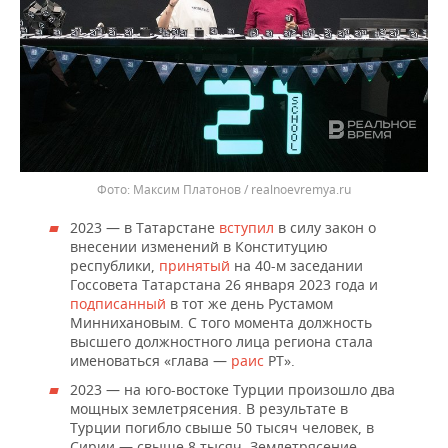
Максим Платонов / realnoevremya.ru
2023 — в Татарстане
вступил
в силу закон о
внесении изменений в Конституцию
республики,
принятый
на 40-м заседании
Госсовета Татарстана 26 января 2023 года и
подписанный
в тот же день Рустамом
Миннихановым. С того момента должность
высшего должностного лица региона стала
именоваться «глава —
раис
РТ».
2023 — на юго-востоке Турции произошло два
мощных землетрясения. В результате в
Турции погибло свыше 50 тысяч человек, в
Сирии — свыше 8 тысяч. Землетрясение