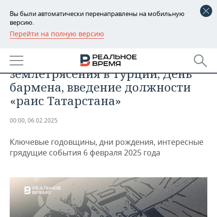
Вы были автоматически перенаправлены на мобильную
версию.
Перейти на полную версию
РЕГИОНЫ
ДАЙДЖЕСТ
День в истории 6 февраля:
БАШКОРТОСТАН
НОВОСТИ
землетрясения в Турции, День
ТАТАРСТАН
АНАЛИТИКА
бармена, введение должности
«раис Татарстана»
УДМУРТИЯ
НОВОСТИ АНАЛИТИКИ
ЭКОНОМИКА
00:00, 06.02.2025
ДЕКЛАРАЦИИ О ДОХОДАХ
НОВОСТИ ЭКОНОМИКИ
ПРОМЫШЛЕННОСТЬ
Ключевые годовщины, дни рождения, интересные
КОРОЛИ ГОСЗАКАЗА ПФО
ФИНАНСЫ
НОВОСТИ
НЕДВИЖИМОСТЬ
грядущие события 6 февраля 2025 года
ПРОМЫШЛЕННОСТИ
ВУЗЫ ТАТАРСТАНА
БАНКИ
НОВОСТИ НЕДВИЖИМОСТИ
АВТО
АГРОПРОМ
КОМУ ПРИНАДЛЕЖАТ
БЮДЖЕТ
НОВОСТИ АВТО
БИЗНЕС
ТОРГОВЫЕ ЦЕНТРЫ
МАШИНОСТРОЕНИЕ
ТАТАРСТАНА
ИНВЕСТИЦИИ
НОВОСТИ БИЗНЕСА
ТЕХНОЛОГИИ