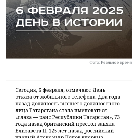
НЕФТЕХИМИЯ
РОЗНИЧНАЯ ТОРГОВЛЯ
НОВОСТИ ТЕХНОЛОГИЙ
МЕРОПРИЯТИЯ
НЕФТЬ
ТРАНСПОРТ
IT
НОВОСТИ МЕРОПРИЯТИЙ
СПОРТ
ОПК
УСЛУГИ
МЕДИА
ВЫЕЗДНАЯ РЕДАКЦИЯ
НОВОСТИ СПОРТА
ОБЩЕСТВО
ЭНЕРГЕТИКА
ТЕЛЕКОММУНИКАЦИИ
БИЗНЕС-БРАНЧИ
ФУТБОЛ
НОВОСТИ ОБЩЕСТВА
ФОТОГАЛЕРЕЯ
Фото: Реальное время
ONLINE-КОНФЕРЕНЦИИ
ХОККЕЙ
ВЛАСТЬ
СЮЖЕТЫ
ОТКРЫТАЯ ЛЕКЦИЯ
БАСКЕТБОЛ
ИНФРАСТРУКТУРА
СПРАВОЧНИК
Сегодня, 6 февраля, отмечают День
ВОЛЕЙБОЛ
ИСТОРИЯ
СПИСОК ПЕРСОН
отказа от мобильного телефона. Два года
ПОЛНАЯ ВЕРСИЯ
назад должность высшего должностного
лица Татарстана стала именоваться
КИБЕРСПОРТ
КУЛЬТУРА
СПИСОК КОМПАНИЙ
«глава — раис Республики Татарстан», 73
года назад британский престол заняла
ФИГУРНОЕ КАТАНИЕ
МЕДИЦИНА
Елизавета II, 125 лет назад российский
ученый Александр Попов впервые