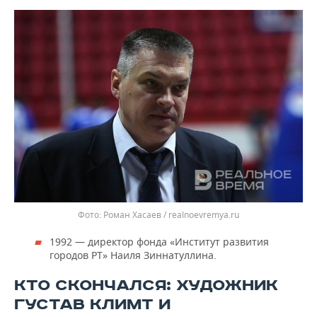
Роман Хасаев / realnoevremya.ru
1992 — директор фонда «Институт развития
городов РТ» Наиля Зиннатуллина.
КТО СКОНЧАЛСЯ: ХУДОЖНИК
ГУСТАВ КЛИМТ И