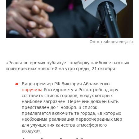
НЕФТЕХИМИЯ
РОЗНИЧНАЯ ТОРГОВЛЯ
НОВОСТИ ТЕХНОЛОГИЙ
МЕРОПРИЯТИЯ
НЕФТЬ
ТРАНСПОРТ
IT
НОВОСТИ МЕРОПРИЯТИЙ
СПОРТ
ОПК
УСЛУГИ
МЕДИА
ВЫЕЗДНАЯ РЕДАКЦИЯ
НОВОСТИ СПОРТА
ОБЩЕСТВО
Фото: realnoevremya.ru
ЭНЕРГЕТИКА
ТЕЛЕКОММУНИКАЦИИ
БИЗНЕС-БРАНЧИ
ФУТБОЛ
НОВОСТИ ОБЩЕСТВА
ФОТОГАЛЕРЕЯ
«Реальное время» публикует подборку наиболее важных
ONLINE-КОНФЕРЕНЦИИ
ХОККЕЙ
ВЛАСТЬ
и интересных новостей на утро среды, 21 октября:
СЮЖЕТЫ
ОТКРЫТАЯ ЛЕКЦИЯ
БАСКЕТБОЛ
ИНФРАСТРУКТУРА
СПРАВОЧНИК
Вице-премьер РФ Виктория Абрамченко
поручила
Росгидромету и Роспотребнадзору
составить список городов, воздух которых
ВОЛЕЙБОЛ
ИСТОРИЯ
СПИСОК ПЕРСОН
ПОЛНАЯ ВЕРСИЯ
наиболее загрязнен. Перечень должен быть
представлен до 1 ноября. В список
КИБЕРСПОРТ
КУЛЬТУРА
СПИСОК КОМПАНИЙ
предлагается включить те города, «в которых
необходима реализация первоочередных мер
для улучшения качества атмосферного
ФИГУРНОЕ КАТАНИЕ
МЕДИЦИНА
воздуха».