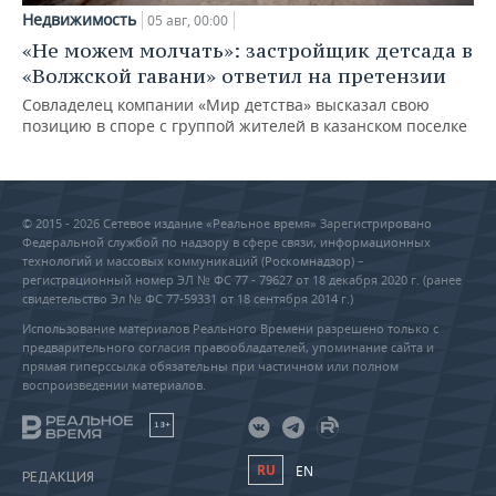
Недвижимость
05 авг, 00:00
«Не можем молчать»: застройщик детсада в
«Волжской гавани» ответил на претензии
Совладелец компании «Мир детства» высказал свою
позицию в споре с группой жителей в казанском поселке
© 2015 - 2026 Сетевое издание «Реальное время» Зарегистрировано
Федеральной службой по надзору в сфере связи, информационных
технологий и массовых коммуникаций (Роскомнадзор) –
регистрационный номер ЭЛ № ФС 77 - 79627 от 18 декабря 2020 г. (ранее
свидетельство Эл № ФС 77-59331 от 18 сентября 2014 г.)
Использование материалов Реального Времени разрешено только с
предварительного согласия правообладателей, упоминание сайта и
прямая гиперссылка обязательны при частичном или полном
воспроизведении материалов.
18+
RU
EN
РЕДАКЦИЯ