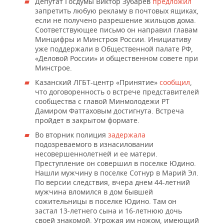
ВОДНЫЕ ВИДЫ СПОРТА
ОБРАЗОВАНИЕ
Депутат Госдумы Виктор Зубарев
предложил
запретить любую рекламу в почтовых ящиках,
если не получено разрешение жильцов дома.
ХОККЕЙ С МЯЧОМ
ПРОИСШЕСТВИЯ
Соответствующее письмо он направил главам
Минцифры и Минстроя России. Инициативу
уже поддержали в Общественной палате РФ,
«Деловой России» и общественном совете при
Минстрое.
Казанский ЛГБТ-центр «Принятие»
сообщил
,
что договоренность о встрече представителей
сообщества с главой Минмолодежи РТ
Дамиром Фаттаховым достигнута. Встреча
пройдет в закрытом формате.
Во вторник полиция
задержала
подозреваемого в изнасиловании
несовершеннолетней и ее матери.
Преступление он совершил в поселке Юдино.
Нашли мужчину в поселке Сотнур в Марий Эл.
По версии следствия, вчера днем 44-летний
мужчина вломился в дом бывшей
сожительницы в поселке Юдино. Там он
застал 13-летнего сына и 16-летнюю дочь
своей знакомой. Угрожая им ножом, имеющий